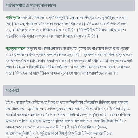
গর্ভাবস্থায় ও স্তন্যদানকালে
গর্ভবস্থায়
: গর্ভবতী মহিলাদের মধ্যে সিমাপ্লুটাইডের কোনও পর্যাপ্ত এবং সুনিয়ন্ত্রিত গবেষণা
নেই। অতএব, গর্ভাবস্থায় সিমাজেন ব্যবহার করা উচিত নয়। যদি একজন রোগী গর্ভবতী হতে
চায়, বা গর্ভাবস্থা দেখা দেয়, সিমাজেন বন্ধ করা উচিত। সিমাগুটাইড দীর্ঘ হাফ-লাইফ কারণে
পরিকল্পিত গর্ভাবস্থার কমপক্ষে ২ মাস আগে সিমাজেন বন্ধ করা উচিত।
স্তন্যদানকালে
: মানুষের দুধে সিমাগুটাইডের উপস্থিতি, বুকের দুধ খাওয়ানো শিশুর উপর প্রভাব
বা দুধ উৎপাদনের উপর প্রভাব সম্পর্কে কোনও তথ্য নেই। স্তন্যপান করানো শিশুর মধ্যে গুরুতর
প্রতিকূল প্রতিক্রিয়ার অজানা সম্ভাবনার কারণে সালকাপ্রোজেট সোডিয়াম যা সিমাজেনের একটি
শোষণ বর্ধক, এবং সিমাগুটাইডের বিকল্প ফর্মুলেশন, যা স্তন্যপান করানোর সময় ব্যবহার করা যেতে
পারে। সিমাজেন এর সাথে চিকিৎসার সময় বুকের দুধ খাওয়ানোর পরামর্শ দেওয়া হয় না।
সতর্কতা
টাইপ ১ ডায়াবেটিস মেলিটাস রোগীদের বা ডায়াবেটিক কিটোএসিডোসিস চিকিত্সার জন্য ব্যবহার
করা উচিত নয়। ড্রাইভিং এবং মেশিন ব্যবহার করার সময় রোগীদের হাইপোগ্লাইসেমিয়া এড়াতে
সতর্কতা অবলম্বন করার পরামর্শ দেওয়া উচিত। ফিটারো হৃদস্পন্দন বৃদ্ধি ঘটায়। যেসব রোগীদের
হৃদযন্ত্রের দুর্বলতা রয়েছে যা হৃদস্পন্দন বৃদ্ধির ফলে খারাপ হতে পারে যেমন ট্যাকিয়াররিথমিয়াস
তাদের ক্ষেত্রে সতর্কতা অবলম্বন করা উচিত। ইনসুলিন সিক্রেট্যাগগ (যেমন,
সালফোনাইলুরিয়াস) বা ইনসুলিনের সাথে সিমাধুটাইড দিয়ে চিকিৎসা করা রোগীদের