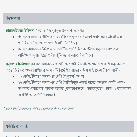
নির্দেশনা
ডায়াবেটিসের চিকিৎসা
: ফিটারো নিম্নোক্ত উপসর্গে নির্দেশিত-
প্রাপ্ত বয়স্কদের টাইপ ২ ডায়াবেটিসে গ্লুকোজ নিয়ন্ত্রণ করার জন্য ডায়েট এবং
শারিরিক পরিশ্রমের পাশাপাশি এটি নির্দেশিত।
প্রাপ্ত বয়স্কদের টাইপ ২ ডায়াবেটিসে প্রতিষ্ঠিত কার্ডিওভাসকুলার রোগ এবং
কার্ডিওভাসকুলার ইভেন্টগুলির ঝুঁকি হ্রাস করতে নির্দেশিত।
স্থুলতার চিকিৎসা
: প্রাপ্ত বয়স্কদের ডায়েট এবং শারীরিক পরিশ্রমের পাশাপাশি স্থূলকায় ও
মাত্রাতিরিক্ত ওজন রোগীদের জন্য এটি নির্দেশিত যাদের বডি মাস ইনডেক্স (বিএমআই)-
২
৩০ কেজি/মিটার
অথবা এর বেশি (স্থূলতা) অথবা
২
২৭ কেজি/মিটার
অথবা এর বেশি (অতিরিক্ত ওজন) যাদের কমপক্ষে একটি ওজন-
সম্পর্কিত কোমরবিড কন্ডিশন রয়েছে (উদাহরণস্বরূপ: উচ্চরক্তচাপ, টাইপ ২ ডায়াবেটিস
মেলাইটাস, ডিসলিপিডেমিয়া)।
* রেজিস্টার্ড চিকিৎসকের পরামর্শ মোতাবেক ঔষধ সেবন করুন
'
ফার্মাকোলজি