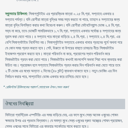
স্থুলতার চিকিৎসা
: সিমাগ্লুটাইড এর প্রারম্ভিক মাত্রা ০.২৫ মি.গ্রা. সপ্তাহে একবার ৪
সপ্তাহ পর্যন্ত। যদি রোগীরা মাত্রা বৃদ্ধির সময় সহ্য করতে না পারে, তাহলে ৪ সপ্তাহের জন্য
মাত্রা বৃদ্ধি বিলম্বিত করার কথা বিবেচনা করুন। যদি রোগীরা মেইনটেন্যান্স ডোজ ২.৪ মি.গ্রা.
সহ্য না করে, তবে ডোজটি সাময়িকভাবে ১.৭ মি.গ্রা. সপ্তাহে একবার সর্বোচ্চ ৪ সপ্তাহের জন্য
হ্রাস করা যেতে পারে। ৪ সপ্তাহ পরে মাত্রা বাড়িয়ে ২.৪ মি.গ্রা.। সপ্তাহে ২.৪ মি.গ্রা. এর
বেশি সিমাগ্লটাইড নির্দেশিত নয়। সিমাপ্লুটাইড সপ্তাহে একবার খাবার গ্রহনের পূর্বে অথবা পরে
যে কোন সময় গ্রহন করতে হবে। পেট, উরুতে বা উপরের বাহুতে চামড়ার নীচে সিমাগুটাইড
ইনজেশন প্রয়োগ করতে হবে। মাত্রা পরিবর্তন না করে, প্রয়োগের স্থান পরিবর্তন করে
সিমাগুটাইড গ্রহন করা যেতে পারে। সিমাগুটাইড কখনই মাংসপেশি অথবা শিরা পথে ব্যবহার করা
উচিত নয়। প্রয়োজন হলে সপ্তাহে সিমাগুটাইড গ্রহন করার দিন পরিবর্তন করা যেতে পারে তবে
২ টি ডোজ এর মধ্যে অন্তত ২ দিনের (৪৮ ঘন্টা) ব্যবধান থাকতে হবে। নতুন ডোজিং এর দিন
নির্বাচন করার পরে, সাপ্তাহিত ডোজ একবার করে চালিয়ে যেতে হবে।
* রেজিস্টার্ড চিকিৎসকের পরামর্শ মোতাবেক ঔষধ সেবন করুন
'
ঔষধের মিথষ্ক্রিয়া
ফিটারো গ্যাস্ট্রিক এম্পটিয়িং এর সময় বাড়িয়ে দেয়, এর ফলে মুখে সেব্য অনেক ওষুধের শোষন
ক্ষমতার উপর এর প্রভাব বিদ্যমান। যে সমস্ত মুখে সেব্য ওষুধের দ্রুত অস্ত্রের শোষন প্রয়োজন,
সেসব ওষুধের সাথে ফিটারো এর ব্যবহার সতর্কতার সাথে করতে হবে।