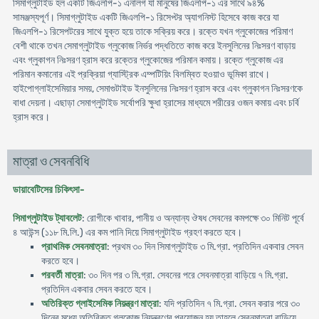
সিমাগ্লুটাইড হল একটি জিএলপি-১ এনালগ যা মানুষের জিএলপি-১ এর সাথে ৯৪%
সামঞ্জস্যপূর্ণ। সিমাগ্লুটাইড একটি জিএলপি-১ রিসেপ্টর অ্যাগনিস্ট হিসেবে কাজ করে যা
জিএলপি-১ রিসেপটরের সাথে যুক্ত হয়ে তাকে সক্রিয় করে। রক্তে যখন গ্লুকোজের পরিমাণ
বেশী থাকে তখন সেমাগ্লুটাইড গ্লুকোজ নির্ভর পদ্ধতিতে কাজ করে ইনসুলিনের নিঃসরণ বাড়ায়
এবং গ্লুকাগন নিঃসরণ হ্রাস করে রক্তের গ্লুকোজের পরিমান কমায়। রক্তে গ্লুকোজ এর
পরিমান কমানোর এই প্রক্রিয়া গ্যাস্ট্রিক এম্পটিয়িং বিলম্বিত হওয়াও ভূমিকা রাখে।
হাইপোগ্লাইসেমিয়ার সময়, সেমাগুটাইড ইনসুলিনের নিঃসরণ হ্রাস করে এবং গ্লুকাগন নিঃসরণকে
বাধা দেয়না। এছাড়া সেমাগ্লুটাইড সর্বোপরি ক্ষুধা হ্রাসের মাধ্যমে শরীরের ওজন কমায় এবং চর্বি
হ্রাস করে।
মাত্রা ও সেবনবিধি
ডায়াবেটিসের চিকিৎসা-
সিমাগ্লুটাইড ট্যাবলেট
: রোগীকে খাবার, পানীয় ও অন্যান্য ঔষধ সেবনের কমপক্ষে ৩০ মিনিট পূর্বে
৪ আউন্স (১১৮ মি.লি.) এর কম পানি দিয়ে সিমাগ্লুটাইড গ্রহণ করতে হবে।
প্রাথমিক সেবনমাত্রা
: প্রথম ৩০ দিন সিমাগ্লুটাইড ৩ মি.গ্রা. প্রতিদিন একবার সেবন
করতে হবে।
পরবর্তী মাত্রা
: ৩০ দিন পর ৩ মি.গ্রা. সেবনের পরে সেবনমাত্রা বাড়িয়ে ৭ মি.গ্রা.
প্রতিদিন একবার সেবন করতে হবে।
অতিরিক্ত গ্লাইসেমিক নিয়ন্ত্রণ মাত্রা
: যদি প্রতিদিন ৭ মি.গ্রা. সেবন করার পরে ৩০
দিনের মধ্যে অতিরিক্ত গ্লুকোজ নিয়ন্ত্রণের প্রয়োজন হয় তাহলে সেবনমাত্রা বাড়িয়ে