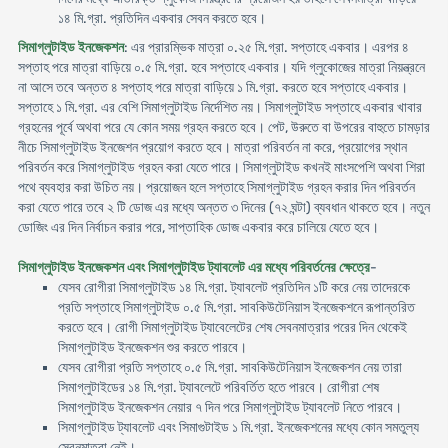
১৪ মি.গ্রা. প্রতিদিন একবার সেবন করতে হবে।
সিমাগ্লুটাইড ইনজেকশন
: এর প্রারম্ভিক মাত্রা ০.২৫ মি.গ্রা. সপ্তাহে একবার। এরপর ৪
সপ্তাহ পরে মাত্রা বাড়িয়ে ০.৫ মি.গ্রা. হবে সপ্তাহে একবার। যদি গ্লুকোজের মাত্রা নিয়ন্ত্রনে
না আসে তবে অন্তত ৪ সপ্তাহ পরে মাত্রা বাড়িয়ে ১ মি.গ্রা. করতে হবে সপ্তাহে একবার।
সপ্তাহে ১ মি.গ্রা. এর বেশি সিমাগ্লুটাইড নির্দেশিত নয়। সিমাগ্লুটাইড সপ্তাহে একবার খাবার
গ্রহনের পূর্বে অথবা পরে যে কোন সময় গ্রহন করতে হবে। পেট, উরুতে বা উপরের বাহুতে চামড়ার
নীচে সিমাগ্লুটাইড ইনজেশন প্রয়োগ করতে হবে। মাত্রা পরিবর্তন না করে, প্রয়োগের স্থান
পরিবর্তন করে সিমাগ্লুটাইড গ্রহন করা যেতে পারে। সিমাগ্লুটাইড কখনই মাংসপেশি অথবা শিরা
পথে ব্যবহার করা উচিত নয়। প্রয়োজন হলে সপ্তাহে সিমাগ্লুটাইড গ্রহন করার দিন পরিবর্তন
করা যেতে পারে তবে ২ টি ডোজ এর মধ্যে অন্তত ৩ দিনের (৭২ ঘন্টা) ব্যবধান থাকতে হবে। নতুন
ডোজিং এর দিন নির্বাচন করার পরে, সাপ্তাহিক ডোজ একবার করে চালিয়ে যেতে হবে।
সিমাগ্লুটাইড ইনজেকশন এবং সিমাগ্লুটাইড ট্যাবলেট এর মধ্যে পরিবর্তনের ক্ষেত্রে
-
যেসব রোগীরা সিমাগ্লুটাইড ১৪ মি.গ্রা. ট্যাবলেট প্রতিদিন ১টি করে নেয় তাদেরকে
প্রতি সপ্তাহে সিমাগ্লুটাইড ০.৫ মি.গ্রা. সাবকিউটেনিয়াস ইনজেকশনে রূপান্তরিত
করতে হবে। রোগী সিমাগ্লুটাইড ট্যাবেলেটের শেষ সেবনমাত্রার পরের দিন থেকেই
সিমাগ্লুটাইড ইনজেকশন শুর করতে পারবে।
যেসব রোগীরা প্রতি সপ্তাহে ০.৫ মি.গ্রা. সাবকিউটেনিয়াস ইনজেকশন নেয় তারা
সিমাগ্লুটাইডের ১৪ মি.গ্রা. ট্যাবলেটে পরিবর্তিত হতে পারবে। রোগীরা শেষ
সিমাগ্লুটাইড ইনজেকশন নেয়ার ৭ দিন পরে সিমাগ্লুটাইড ট্যাবলেট নিতে পারবে।
সিমাগ্লুটাইড ট্যাবলেট এবং সিমাগুটাইড ১ মি.গ্রা. ইনজেকশনের মধ্যে কোন সমতুল্য
সেবনমাত্রা নেই।