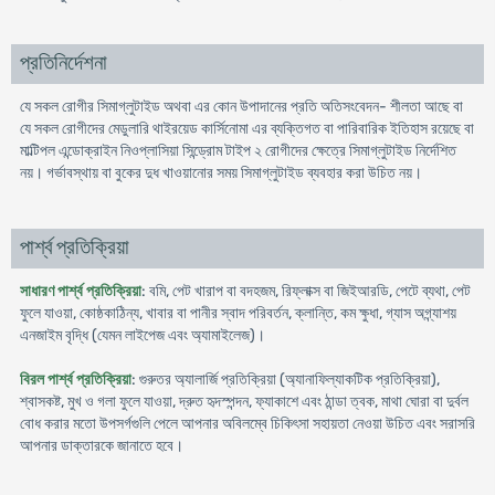
প্রতিনির্দেশনা
যে সকল রোগীর সিমাগ্লুটাইড অথবা এর কোন উপাদানের প্রতি অতিসংবেদন- শীলতা আছে বা
যে সকল রোগীদের মেডুলারি থাইরয়েড কার্সিনোমা এর ব্যক্তিগত বা পারিবারিক ইতিহাস রয়েছে বা
মাল্টিপল এন্ডোক্রাইন নিওপ্লাসিয়া সিন্ড্রোম টাইপ ২ রোগীদের ক্ষেত্রে সিমাগ্লুটাইড নির্দেশিত
নয়। গর্ভাবস্থায় বা বুকের দুধ খাওয়ানোর সময় সিমাগ্লুটাইড ব্যবহার করা উচিত নয়।
পার্শ্ব প্রতিক্রিয়া
সাধারণ পার্শ্ব প্রতিক্রিয়া
: বমি, পেট খারাপ বা বদহজম, রিফ্লাক্স বা জিইআরডি, পেটে ব্যথা, পেট
ফুলে যাওয়া, কোষ্ঠকাঠিন্য, খাবার বা পানীর স্বাদ পরিবর্তন, ক্লান্তি, কম ক্ষুধা, গ্যাস অগ্ন্যাশয়
এনজাইম বৃদ্ধি (যেমন লাইপেজ এবং অ্যামাইলেজ)।
বিরল পার্শ্ব প্রতিক্রিয়া
: গুরুতর অ্যালার্জি প্রতিক্রিয়া (অ্যানাফিল্যাকটিক প্রতিক্রিয়া),
শ্বাসকষ্ট, মুখ ও গলা ফুলে যাওয়া, দ্রুত হৃদস্পন্দন, ফ্যাকাশে এবং ঠান্ডা ত্বক, মাথা ঘোরা বা দুর্বল
বোধ করার মতো উপসর্গগুলি পেলে আপনার অবিলম্বে চিকিৎসা সহায়তা নেওয়া উচিত এবং সরাসরি
আপনার ডাক্তারকে জানাতে হবে।