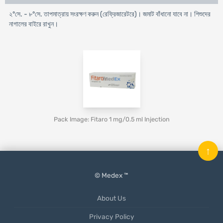
২°সে. - ৮°সে. তাপমাত্রায় সংরক্ষণ করুন (রেফ্রিজারেটরে)। জমাট বাঁধানো যাবে না। শিশুদের
নাগালের বাইরে রাখুন।
Pack Image: Fitaro 1 mg/0.5 ml Injection
↑
© Medex ™
About Us
Privacy Policy