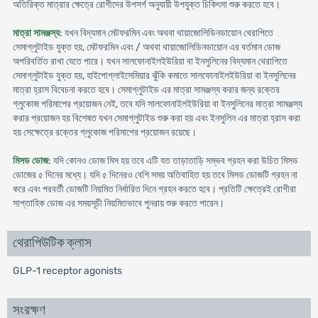
অতিরিক্ত মাত্রার ক্ষেত্রে রোগীদের উপসর্গ অনুযায়ী উপযুক্ত চিকিৎসা শুরু করতে হবে।
মাত্রা সামঞ্জস্য
: যখন বিদ্যমান মেটফরমিন এবং অথবা থায়াজোলিডিনডায়োন থেরাপিতে
সেমাগ্লুটাইড যুক্ত হয়, মেটফরমিন এবং / অথবা থায়াজোলিডিনডায়োন এর বর্তমান ডোজ
অপরিবর্তিত রাখা যেতে পারে। যখন সালফোনাইলইউরিয়া বা ইনসুলিনের বিদ্যমান থেরাপিতে
সেমাগ্লুটাইড যুক্ত হয়, হাইপোগ্লাইসেমিয়ার ঝুঁকি কমাতে সালফোনাইলইউরিয়া বা ইনসুলিনের
মাত্রা হ্রাস বিবেচনা করতে হবে। সেমাগ্লুটাইড এর মাত্রা সামঞ্জস্য করার জন্য রক্তের
গ্লুকোজ পরিমাপের প্রয়োজন নেই, তবে যদি সালফোনাইলইউরিয়া বা ইনসুলিনের মাত্রা সামঞ্জস্য
করার প্রয়োজন হয় বিশেষত যখন সেমাগ্লুটাইড শুরু করা হয় এবং ইনসুলিন এর মাত্রা হ্রাস করা
হয় সেক্ষেত্রে রক্তের গ্লুকোজ পরিমাপের প্রয়োজন রয়েছে।
মিসড ডোজ
: যদি কোনও ডোজ মিস হয় তবে এটি যত তাড়াতাড়ি সম্ভব গ্রহন করা উচিত মিসড
ডোজের ৫ দিনের মধ্যে। যদি ৫ দিনেরও বেশি সময় অতিবাহিত হয় তবে মিসড ডোজটি গ্রহন না
করে এবং পরবর্তী ডোজটি নিয়মিত নির্ধারিত দিনে গ্রহন করতে হবে। প্রতিটি ক্ষেত্রেই রোগীরা
সাপ্তাহিক ডোজ এর সময়সূচী নিয়মিতভাবে পুনরায় শুরু করতে পারেন।
থেরাপিউটিক ক্লাস
GLP-1 receptor agonists
সংরক্ষণ