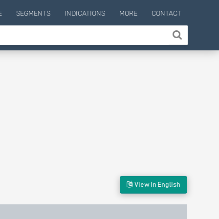
E
SEGMENTS
INDICATIONS
MORE
CONTACT
View In English