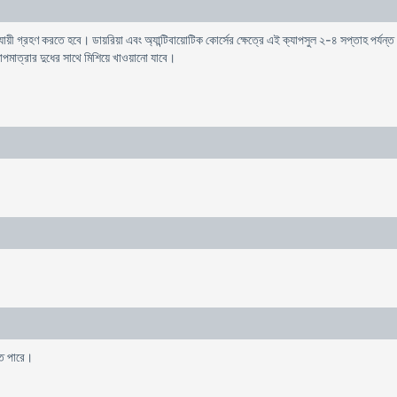
ুযায়ী গ্রহণ করতে হবে। ডায়রিয়া এবং অ্যান্টিবায়োটিক কোর্সের ক্ষেত্রে এই ক্যাপসুল ২-৪ সপ্তাহ প
তাপমাত্রার দুধের সাথে মিশিয়ে খাওয়ানো যাবে।
তে পারে।