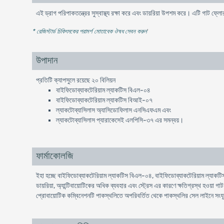
এই ড্রাগ পরিপাকতন্ত্রের সুস্বাস্থ্য রক্ষা করে এবং ডায়রিয়া উপশম করে। এটি গাট ফ
* রেজিস্টার্ড চিকিৎসকের পরামর্শ মোতাবেক ঔষধ সেবন করুন
'
উপাদান
প্রতিটি ক্যাপসুলে রয়েছে ২০ বিলিয়ন
বাইফিডোব্যাকটেরিয়াম ল্যাকটিস বিএল-০৪
বাইফিডোব্যাকটেরিয়াম ল্যাকটিস বিআই-০৭
ল্যাকটোব্যাসিলাস অ্যাসিডোফিলাস এনসিএফএম এবং
ল্যাকটোব্যাসিলাস প্যারাকেসেই এলপিসি-৩৭ এর সমন্বয়।
ফার্মাকোলজি
ইহা হচ্ছে বাইফিডোব্যাকটেরিয়াম ল্যাকটিস বিএল-০৪, বাইফিডোব্যাকটেরিয়াম ল্যা
ডায়রিয়া, অ্যান্টিবায়োটিকের অধিক ব্যবহার এবং স্ট্রেস এর কারণে ক্ষতিগ্রস্থ হওয়া গাট
প্রোবায়োটিক কম্বিনেশনটি পাকস্থলিতে অপরিবর্তিত থেকে পাকস্থলির সেল লাইনে সংযূক্