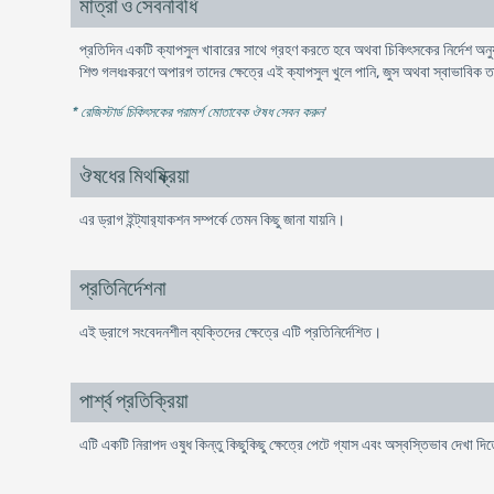
মাত্রা ও সেবনবিধি
প্রতিদিন একটি ক্যাপসুল খাবারের সাথে গ্রহণ করতে হবে অথবা চিকিৎসকের নির্দেশ অন
শিশু গলধঃকরণে অপারগ তাদের ক্ষেত্রে এই ক্যাপসুল খুলে পানি, জুস অথবা স্বাভাবিক 
* রেজিস্টার্ড চিকিৎসকের পরামর্শ মোতাবেক ঔষধ সেবন করুন
'
ঔষধের মিথষ্ক্রিয়া
এর ড্রাগ ইন্ট্যার‌্যাকশন সম্পর্কে তেমন কিছু জানা যায়নি।
প্রতিনির্দেশনা
এই ড্রাগে সংবেদনশীল ব্যক্তিদের ক্ষেত্রে এটি প্রতিনির্দেশিত।
পার্শ্ব প্রতিক্রিয়া
এটি একটি নিরাপদ ওষুধ কিন্তু কিছুকিছু ক্ষেত্রে পেটে গ্যাস এবং অস্বস্তিভাব দেখা দি