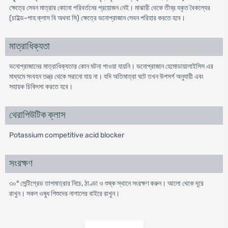
ক্ষেত্রে সেবন মাত্রার কোনো পরিবর্তনের প্রয়োজন নেই। মাঝারী থেকে তীব্র যকৃত বৈকল্যের
(চাইল্ড-পাহ ক্লাস বি অথবা সি) ক্ষেত্রে ভনোপ্রাজান সেবন পরিহার করতে হবে।
মাত্রাধিক্যতা
ভনোপ্রাজানের মাত্রাধিক্যতার কোন ঘটনা পাওয়া যায়নি। ভনোপ্রাজান হেমোডায়ালাইসিস এর
মাধ্যমে সংবহন তন্ত্র থেকে সরানো যায় না। যদি অতিমাত্রা ঘটে তখন উপসর্গ অনুযায়ী এবং
সহায়ক চিকিৎসা করতে হবে।
থেরাপিউটিক ক্লাস
Potassium competitive acid blocker
সংরক্ষণ
৩০° সেন্টিগ্রেড তাপমাত্রার নিচে, ঠাণ্ডা ও শুষ্ক স্থানে সংরক্ষণ করুন। আলো থেকে দূরে
রাখুন। সকল ওষুধ শিশুদের নাগালের বাইরে রাখুন।