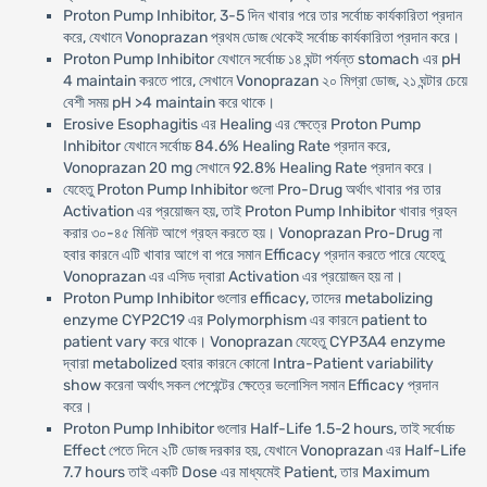
Proton Pump Inhibitor, 3-5 দিন খাবার পরে তার সর্বোচ্চ কার্যকারিতা প্রদান
করে, যেখানে Vonoprazan প্রথম ডোজ থেকেই সর্বোচ্চ কার্যকারিতা প্রদান করে।
Proton Pump Inhibitor যেখানে সর্বোচ্চ ১৪ ঘন্টা পর্যন্ত stomach এর pH
4 maintain করতে পারে, সেখানে Vonoprazan ২০ মিগ্রা ডোজ, ২১ ঘন্টার চেয়ে
বেশী সময় pH >4 maintain করে থাকে।
Erosive Esophagitis এর Healing এর ক্ষেত্রে Proton Pump
Inhibitor যেখানে সর্বোচ্চ 84.6% Healing Rate প্রদান করে,
Vonoprazan 20 mg সেখানে 92.8% Healing Rate প্রদান করে।
যেহেতু Proton Pump Inhibitor গুলো Pro-Drug অর্থাৎ খাবার পর তার
Activation এর প্রয়োজন হয়, তাই Proton Pump Inhibitor খাবার গ্রহন
করার ৩০-৪৫ মিনিট আগে গ্রহন করতে হয়। Vonoprazan Pro-Drug না
হবার কারনে এটি খাবার আগে বা পরে সমান Efficacy প্রদান করতে পারে যেহেতু
Vonoprazan এর এসিড দ্বারা Activation এর প্রয়োজন হয় না।
Proton Pump Inhibitor গুলোর efficacy, তাদের metabolizing
enzyme CYP2C19 এর Polymorphism এর কারনে patient to
patient vary করে থাকে। Vonoprazan যেহেতু CYP3A4 enzyme
দ্বারা metabolized হবার কারনে কোনো Intra-Patient variability
show করেনা অর্থাৎ সকল পেশেন্টের ক্ষেত্রে ভলোসিল সমান Efficacy প্রদান
করে।
Proton Pump Inhibitor গুলোর Half-Life 1.5-2 hours, তাই সর্বোচ্চ
Effect পেতে দিনে ২টি ডোজ দরকার হয়, যেখানে Vonoprazan এর Half-Life
7.7 hours তাই একটি Dose এর মাধ্যমেই Patient, তার Maximum