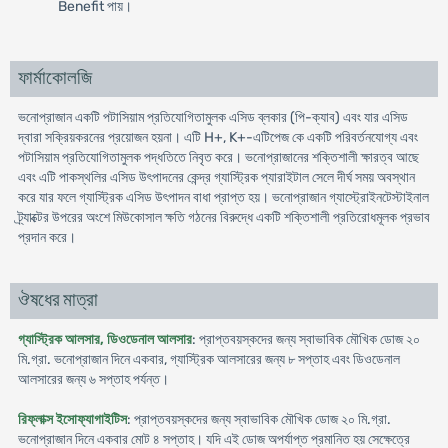
Benefit পায়।
ফার্মাকোলজি
ভনোপ্রাজান একটি পটাসিয়াম প্রতিযোগিতামুলক এসিড ব্লকার (পি-ক্যাব) এবং যার এসিড
দ্বারা সক্রিয়করনের প্রয়োজন হয়না। এটি H+, K+-এটিপেজ কে একটি পরিবর্তনযোগ্য এবং
পটাসিয়াম প্রতিযোগিতামুলক পদ্ধতিতে নিবৃত করে। ভনোপ্রাজানের শক্তিশালী ক্ষারত্ব আছে
এবং এটি পাকস্থলির এসিড উৎপাদনের কেন্দ্র গ্যাস্ট্রিক প্যারাইটাল সেলে দীর্ঘ সময় অবস্থান
করে যার ফলে গ্যাস্ট্রিক এসিড উৎপাদন বাধা প্রাপ্ত হয়। ভনোপ্রাজান গ্যাস্ট্রোইনটেস্টাইনাল
ট্র্যাক্টের উপরের অংশে মিউকোসাল ক্ষতি গঠনের বিরুদ্ধে একটি শক্তিশালী প্রতিরোধমূলক প্রভাব
প্রদান করে।
ঔষধের মাত্রা
গ্যাস্ট্রিক আলসার, ডিওডেনাল আলসার
: প্রাপ্তবয়স্কদের জন্য স্বাভাবিক মৌখিক ডোজ ২০
মি.গ্রা. ভনোপ্রাজান দিনে একবার, গ্যাস্ট্রিক আলসারের জন্য ৮ সপ্তাহ এবং ডিওডেনাল
আলসারের জন্য ৬ সপ্তাহ পর্যন্ত।
রিফ্লাক্স ইসোফ্যাগাইটিস
: প্রাপ্তবয়স্কদের জন্য স্বাভাবিক মৌখিক ডোজ ২০ মি.গ্রা.
ভনোপ্রাজান দিনে একবার মোট ৪ সপ্তাহ। যদি এই ডোজ অপর্যাপ্ত প্রমানিত হয় সেক্ষেত্রে