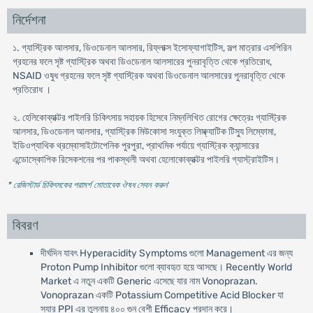
নির্দেশনা
১. গ্যাস্ট্রিক আলসার, ডিওডেনাল আলসার, রিফ্লাক্স ইসোফ্যাগাইটিস, সল্প মাত্রার এসপিরিন
গ্রহনের ফলে সৃষ্ট গ্যাস্ট্রিক অথবা ডিওডেনাল আলসারের পুনরাবৃত্তি থেকে প্রতিরোধ,
NSAID ওষুধ গ্রহনের ফলে সৃষ্ট গ্যাস্ট্রিক অথবা ডিওডেনাল আলসারের পুনরাবৃত্তি থেকে
প্রতিরোধ ।
২. হেলিকোব্যাক্টর পাইলরি চিকিৎসায় সহায়ক হিসেবে নিম্নলিখিত রোগের ক্ষেত্রেঃ গ্যাস্ট্রিক
আলসার, ডিওডেনাল আলসার, গ্যাস্ট্রিক মিউকোসা সংযুক্ত লিম্ফ্যাটিক টিস্যু লিম্ফোমা,
ইডিওপ্যাথিক থ্রম্বোসাইটোপেনিক পুরপুরা, প্রাথমিক পর্যায়ে গ্যাস্ট্রিক ক্যান্সারের
এন্ডোস্কোপিক রিসেকশনের পর পাকস্থলী অথবা হেলোকোব্যাক্টর পাইলরি গ্যাস্ট্রাইটিস।
* রেজিস্টার্ড চিকিৎসকের পরামর্শ মোতাবেক ঔষধ সেবন করুন
'
বিবরণ
দীর্ঘদিন যাবৎ Hyperacidity Symptoms গুলো Management এর জন্য
Proton Pump Inhibitor গুলো ব্যাবহৃত হয়ে আসছে। Recently World
Market এ নতুন একটি Generic এসেছে যার নাম Vonoprazan.
Vonoprazan একটি Potassium Competitive Acid Blocker যা
স্যার PPI এর তুলনায় ৪০০ গুন বেশী Efficacy প্রদান করে।