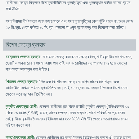
রোগীদের ক্ষেত্রে রিফ্লাক্স ইসোফ্যাগাইটিসের পূনরাবৃত্তি এবং পূনরুত্থান ঘটেছে তাদের গ্রহন
করা উচিত
যখন নিরাময় দীর্ঘ সময়ের জন্য বজায় থাকে এবং যখন পুনরাবৃত্তির কোন ঝুঁকি থাকে না, তখন ডোজ
২০ মি.গ্রা. থেকে কমিয়ে ১০ মি.গ্রা. কমানো বা ওষুধ গ্রহন বন্ধ করা বিবেচনা করা উচিত।
বিশেষ ক্ষেত্রে ব্যবহার
বয়স্কদের ক্ষেত্রে ব্যবহার
: সাধারনত যেহেতু বয়স্কদের ক্ষেত্রে কিছু শারীরবৃত্তীয় ফাংশন যেমন,
হেপাটিক অথবা রেনাল ফাংশন হ্রাস পায় তাই বয়স্ক রোগীদের ভনোপ্রাজান গ্রহনের ক্ষেত্রে
সাবধানতা অবলম্বন করা উচিত।
শিশুদের ক্ষেত্রে ব্যবহার
: শিশু এবং কিশোরদের ক্ষেত্রে ভনোপ্রাজানের নিরাপত্তা এবং
কার্যকারীতা এখনও পর্যন্ত সুপ্রতিষ্ঠিত নয়। তাই ১৮ বছরের কম বয়স্ক শিশু এবং কিশোরদের
ক্ষেত্রে ভনোপ্রাজান নির্দেশিত নয়।
বৃক্কীয় বৈকল্যের রোগী
: যেসকল রোগীদের মৃদু থেকে মাঝারী বৃক্কীয় বৈকল্য (ইজিএফআর ৩০
থেকে ৮৯ মি.লি./মিনিট) রয়েছে তাদের ক্ষেত্রে সেবন মাত্রার কোনো পরিবর্তনের প্রয়োজন
নেই। তীব্র বৃক্কীয় বৈকল্যের (ইজিএফআর <৩০ মি.লি./মিনিট) ক্ষেত্রে ভনোপ্রাজান সেবন
পরিহার করতে হবে।
যকৃত বৈকল্যের রোগী
: যেসকল রোগীদের মৃদু যকৃত বৈকল্য (চাইল্ড-পাহ ক্লাস এ) রয়েছে তাদের