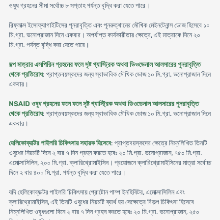
ওষুধ গ্রহনের সীমা সর্বোচ্চ ৮ সপ্তাহ পর্যন্ত বৃদ্ধি করা যেতে পারে।
রিফ্লাক্স ইসোফ্যাগাইটিসের পূনরাবৃত্তি এবং পূনরুত্থানের মৌখিক মেইনটেনান্স ডোজ হিসেবে ১০
মি.গ্রা. ভনোপ্রাজান দিনে একবার। অপর্যাপ্ত কার্যকারীতার ক্ষেত্রে, এই মাত্রাকে দিনে ২০
মি.গ্রা. পর্যন্ত বৃদ্ধি করা যেতে পারে।
সল্প মাত্রার এসপিরিন গ্রহনের ফলে সৃষ্ট গ্যাস্ট্রিক অথবা ডিওডেনাল আলসারের পুনরাবৃত্তি
থেকে প্রতিরোধ
: প্রাপ্তবয়স্কদের জন্য স্বাভাবিক মৌখিক ডোজ ১০ মি.গ্রা. ভনোপ্রাজান দিনে
একবার।
NSAID ওষুধ গ্রহনের ফলে ফলে সৃষ্ট গ্যাস্ট্রিক অথবা ডিওডেনাল আলসারের পুনরাবৃত্তি
থেকে প্রতিরোধ
: প্রাপ্তবয়স্কদের জন্য স্বাভাবিক মৌখিক ডোজ ১০ মি.গ্রা. ভনোপ্রাজান দিনে
একবার।
হেলিকোব্যাক্টর পাইলরি চিকিৎসায় সহায়ক হিসেবে
: প্রাপ্তবয়স্কদের ক্ষেত্রে নিম্নলিখিত তিনটি
ওষুধের নিয়মটি দিনে ২ বার ৭ দিন গ্রহন করতে হবেঃ ২০ মি.গ্রা. ভনোপ্রাজান, ৭৫০ মি.গ্রা.
এমোক্সাসিলিন, ২০০ মি.গ্রা. ক্লারিথ্রোমাইসিন। প্রয়োজনে ক্লারিথ্রোমাইসিনের মাত্রা সর্বোচ্চ
দিনে ২ বার ৪০০ মি.গ্রা. পর্যন্ত বৃদ্ধি করা যেতে পারে।
যদি হেলিকোব্যাক্টর পাইলরি চিকিৎসায় প্রোটোন পাম্প ইনহিবিটর, এমোক্সাসিলিন এবং
ক্লারিথ্রোমাইসিন, এই তিনটি ওষুধের নিয়মটি ব্যার্থ হয় সেক্ষেত্রে বিকল্প চিকিৎসা হিসেবে
নিম্নলিখিত ওষুধগুলো দিনে ২ বার ৭ দিন গ্রহন করতে হবেঃ ২০ মি.গ্রা. ভনোপ্রাজান, ২৫০