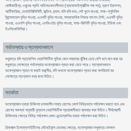
কোষ্টকাঠিন্য, ওষুধের প্রতি অতিসংবেদনশীলতা (অ্যানাফাইল্যাক্টিক শক সহ), ড্রাগ ইরাপশন,
আর্টিকারিয়া, হেপাটোটক্সিসিটি, জন্ডিস, র‍্যাস, বমি বমি ভাব, পেট ফুলে যাওয়া, গামা-গ্লুটামিল
ট্রান্সফারেস বৃদ্ধি পাওয়া, এএসটি বৃদ্ধি পাওয়া, অস্বাভাবিক লিভার ফাংশন টেস্ট, এএলটি বৃদ্ধি
পাওয়া, এএলপি বৃদ্ধি পাওয়া, এলডিএইচ বৃদ্ধি পাওয়া, গামা-জিপিটি বৃদ্ধি পাওয়া, ইডিমা এবং
ইওসিনোফিলিয়া।
গর্ভাবস্থায় ও স্তন্যদানকালে
শুধুমাত্র যদি প্রত্যাশিত থেরাপিউটিক সুবিধা কোন সম্ভাব্য ঝুঁকির চেয়ে বেশি বলে মনে করা হয়
শুধুমাত্র সেক্ষেত্রে গর্ভাবস্থায় ভনোপ্রাজান গ্রহন করা যেতে পারে। স্তন্যদানকালে
ভনোপ্রাজান গ্রহন না করাই বাঞ্ছনীয়, যদি কখনো ভনোপ্রাজান গ্রহন করা অপরিহার্য হয়
সেক্ষেত্রে স্তন্যদান বন্ধ রাখা উচিত।
সতর্কতা
ভনোপ্রাজান দ্বারা চিকিৎসা চলাকালীন সময়ে রোগের কোর্স নিবিড়ভাবে পর্যবেক্ষন করতে হবে এবং
রোগের অবস্থা অনুযায়ী নুন্যতম থেরাপিউটিক প্রয়োজনীয়তা ব্যবহার করা উচিত। দীর্ঘমেয়াদী
চিকিৎসার ক্ষেত্রে নিবিড় পর্যবেক্ষন যেমন এন্ডোস্কপির দ্বারা পর্যবেক্ষন করা উচিত।
রিফ্লাক্স ইসোফ্যাগাইটিসের মেইনটেনান্স ডোজের ক্ষেত্রে, ভনোপ্রাজান শুধুমাত্র যেসকল