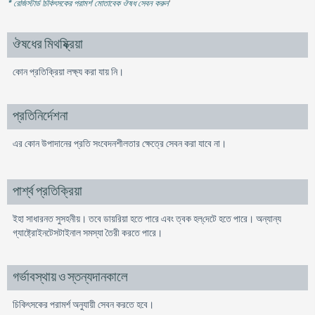
* রেজিস্টার্ড চিকিৎসকের পরামর্শ মোতাবেক ঔষধ সেবন করুন
'
ঔষধের মিথষ্ক্রিয়া
কোন প্রতিক্রিয়া লক্ষ্য করা যায় নি।
প্রতিনির্দেশনা
এর কোন উপাদানের প্রতি সংবেদনশীলতার ক্ষেত্রে সেবন করা যাবে না।
পার্শ্ব প্রতিক্রিয়া
ইহা সাধারনত সুসহনীয়। তবে ডায়রিয়া হতে পারে এবং ত্বক হল্‌দেটে হতে পারে। অন্যান্য
গ্যাষ্ট্রোইনটেসটাইনাল সমস্যা তৈরী করতে পারে।
গর্ভাবস্থায় ও স্তন্যদানকালে
চিকিৎসকের পরামর্শ অনুযায়ী সেবন করতে হবে।