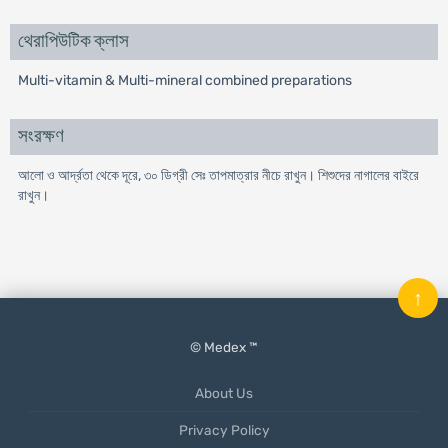
থেরাপিউটিক ক্লাস
Multi-vitamin & Multi-mineral combined preparations
সংরক্ষণ
আলো ও আর্দ্রতা থেকে দূরে, ৩০ ডিগ্রী সেঃ তাপমাত্রার নীচে রাখুন। শিশুদের নাগালের বাইরে
রাখুন।
↑
© Medex ™
About Us
Privacy Policy