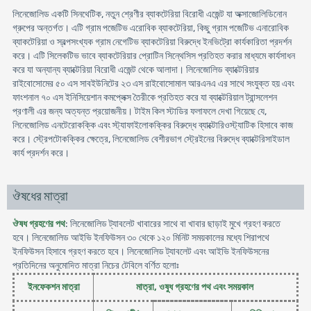
লিনেজোলিড একটি সিনথেটিক, নতুন শ্রেণীর ব্যাকটেরিয়া বিরোধী এজেন্ট যা অক্সাজোলিডিনোন
গ্রুপের অন্তর্গত। এটি গ্রাম পজেটিভ এরোবিক ব্যাকটেরিয়া, কিছু গ্রাম পজেটিভ এনারোবিক
ব্যাকটেরিয়া ও স্বল্পসংখ্যক গ্রাম নেগেটিভ ব্যাকটেরিয়া বিরুদ্ধে ইনভিট্রো কার্যকারিতা প্রদর্শন
করে। এটি সিলেকটিভ ভাবে ব্যাকটেরিয়ার প্রোটিন সিন্থেসিস প্রতিহত করার মাধ্যমে কার্যসাধন
করে যা অন্যান্য ব্যাক্টেরিয়া বিরোধী এজেন্ট থেকে আলাদা। লিনেজোলিড ব্যাক্টেরিয়ার
রাইবোসোমের ৫০ এস সাবইউনিটের ২৩ এস রাইবোসোমাল আরএনএ এর সাথে সংযুক্ত হয় এবং
ফাংশনাল ৭০ এস ইনিসিয়েশান কমপ্লেক্স তৈরীকে প্রতিহত করে যা ব্যাক্টেরিয়াল ট্রান্সলেশন
প্রণালী এর জন্য অত্যন্ত প্রয়োজনীয়। টাইম কিল স্টাডির ফলাফলে দেখা গিয়েছে যে,
লিনেজোলিড এনটেরোকক্কি এবং স্ট্যাফাইলোকক্কির বিরুদ্ধে ব্যাক্টোরিওস্ট্যাটিক হিসাবে কাজ
করে। স্ট্রেপটোকক্কির ক্ষেত্রে, লিনেজোলিড বেশীরভাগ স্ট্রেইনের বিরুদ্ধে ব্যাক্টেরিসাইডাল
কার্য প্রদর্শন করে।
ঔষধের মাত্রা
ঔষধ গ্রহণের পথ
: লিনেজোলিড ট্যাবলেট খাবারের সাথে বা খাবার ছাড়াই মুখে গ্রহণ করতে
হবে। লিনেজোলিড আইভি ইনফিউসন ৩০ থেকে ১২০ মিনিট সময়কালের মধ্যে শিরাপথে
ইনফিউসন হিসাবে গ্রহণ করতে হবে। লিনেজোলিড ট্যাবলেট এবং আইভি ইনফিউসনের
প্রতিদিনের অনুমোদিত মাত্রা নিচের টেবিলে বর্ণিত হলোঃ
ইনফেকশন মাত্রা
মাত্রা, ওষুধ গ্রহণের পথ এবং সময়কাল