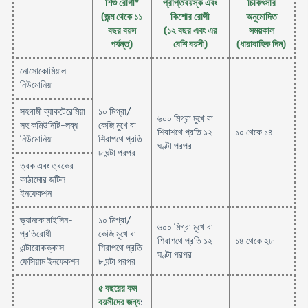
শিশু রোগী*
প্রাপ্তবয়স্ক এবং
চিকিৎসার
(জন্ম থেকে ১১
কিশোর রোগী
অনুমোদিত
বছর বয়স
(১২ বছর এবং এর
সময়কাল
পর্যন্ত)
বেশি বয়সী)
(ধারাবাহিক দিন)
নোসোকোমিয়াল
নিউমোনিয়া
সহগামী ব্যাকটেরেমিয়া
১০ মিগ্রা/
৬০০ মিগ্রা মুখে বা
সহ কমিউনিটি-লব্ধ
কেজি মুখে বা
শিবাশথে প্রতি ১২
১০ থেকে ১৪
নিউমোনিয়া
শিরাপথে প্রতি
ঘণ্টা পরপর
৮ ঘন্টা পরপর
ত্বক এবং ত্বকের
কাঠামোর জটিল
ইনফেকশন
ভ্যানকোমাইসিন-
১০ মিগ্রা/
৬০০ মিগ্রা মুখে বা
প্রতিরোধী
কেজি মুখে বা
শিবাশথে প্রতি ১২
১৪ থেকে ২৮
এন্টারোকক্কাস
শিরাপথে প্রতি
ঘণ্টা পরপর
ফেসিয়াম ইনফেকশন
৮ ঘন্টা পরপর
৫ বছরের কম
বয়সীদের জন্য
: