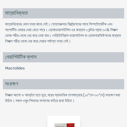
মাত্রাধিক্যতা
মাত্রাধিক্যের কোন তথ্য জানা নেই। গ্লোমেরুলার ফিল্ট্রেশনের সাথে সিম্পটোমেটিক এবং
সাপোর্টিভ কেয়ার দেয়া যেতে পারে। হেমোডায়ালাইসিস এর মাধ্যমে ৩ ঘন্টায় প্রায় ৩০% লিজক্স
ডোজ শরীর থেকে বের করে দেয়া যায়। পেরিটোনিয়াল ডায়ালাইসস বা হেমোপারফিউশনের মাধ্যমে
লিজক্স শরীর থেকে বের করে দেয়ার পর্যাপ্ত তথ্য নেই।
থেরাপিউটিক ক্লাস
Macrolides
সংরক্ষণ
লিজক্স আলো ও আর্দ্রতা হতে দূরে, ঘরের স্বাভাবিক তাপমাত্রায় (১৫°সে-৩০°সে) সংরক্ষণ করা
উচিত। সকল ওষুধ শিশুদের নাগালের বাইরে রাখা উচিত।