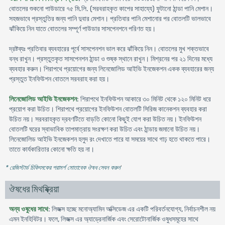
বোতলের শুকনো পাউডারে ৭৫ মি.লি. (সরবরাহকৃত কাপের সাহায্যে) ফুটানো ঠান্ডা পানি মেশান।
সহজভাবে প্রস্তুতির জন্য পানি দুবার মেশান। প্রতিবার পানি মেশানোর পর বোতলটি ভালভাবে
ঝাঁকিয়ে নিন যাতে বোতলের সম্পূর্ণ পাউডার সাসপেনশনে পরিণত হয়।
দ্রষ্টব্যঃ প্রতিবার ব্যবহারের পূর্বে সাসপেনশন ভাল করে ঝাঁকিয়ে নিন। বোতলের মুখ শক্তভাবে
বন্ধ রাখুন। প্রস্তুতকৃত সাসপেনশন ঠান্ডা ও শুষ্ক স্থানে রাখুন। মিশ্রনের পর ২১ দিনের মধ্যে
ব্যবহার করুন। শিরাপথে প্রয়োগের জন্য লিনেজোলিড আইভি ইনজেকশন একক ব্যবহারের জন্য
প্রস্তুত ইনফিউশন বোতলে সরবরাহ করা হয়।
লিনেজোলিড আইভি ইনজেকশন
: শিরাপথে ইনফিউশন আকারে ৩০ মিনিট থেকে ১২০ মিনিট ধরে
প্রয়োগ করা উচিত। শিরাপথে প্রয়োগের ইনফিউশন বোতলটি সিরিজ কানেকশন ব্যবহার করা
উচিত নয়। সরবরাহকৃত দ্রবণটিতে বাড়তি কোনো কিছুই যোগ করা উচিত নয়। ইনফিউশন
বোতলটি ঘরের স্বাভাবিক তাপমাত্রায় সংরক্ষণ করা উচিত এবং ঠান্ডায় জমানো উচিত নয়।
লিনেজোলিড আইভি ইনজেকশন হলুদ রং দেখাতে পারে যা সময়ের সাথে গাঢ় হতে থাকতে পারে।
তাতে কার্যকারিতার কোনো ক্ষতি হয় না।
* রেজিস্টার্ড চিকিৎসকের পরামর্শ মোতাবেক ঔষধ সেবন করুন
'
ঔষধের মিথষ্ক্রিয়া
অন্য ওষুধের সাথে
: লিজক্স হচ্ছে মনোঅ্যামিন অক্সিডেজ এর একটি পরিবর্তনযোগ্য, নির্বাচনশীল নয়
এমন ইনহিবিটর। ফলে, লিজক্স এর অ্যাড্রেনার্জিক এবং সেরোটোনার্জিক ওষুধসমূহের সাথে