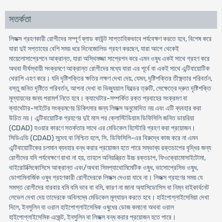
সতর্কতা
লিজক্স গ্রহণকারী রোগীদের সম্পূর্ণ ব্লাড কাউন্ট সাপ্তাহিকভাবে পর্যবেক্ষণ করতে হবে, বিশেষ করে
যারা দুই সপ্তাহের বেশি সময় ধরে দিনেজোলিড গ্রহণ করছেন, যারা আগে থেকেই
মায়েলোসাপ্রেশনে আক্রান্ত, যারা অস্থিমজ্জা সাপ্রেশন করে এমন ওষুধ একই সাথে গ্রহণ করে
অথবা দীর্ঘস্থায়ী সংক্রমণে আক্রান্ত রোগীদের মধ্যে যারা এর পূর্বে বা একই সাথে এন্টিবায়োটিক
থেরাপি এহণ করে। যদি দৃষ্টিশক্তির ক্ষতির লক্ষণ দেখা দেয়, যেমন, দৃষ্টিশক্তির তীক্ষ্ণতার পরিবর্তন,
বস্তু জনিত দৃষ্টিতে পরিবর্তন, আপনা দেখা বা ভিজ্যুয়াল ফিল্ডের ত্রুটি, সেক্ষেত্রে দ্রুত দৃষ্টিশক্তি
মূল্যায়নের জন্য পরামর্শ নিতে হবে। ক্যাথেটার-সম্পর্কিত রক্ত প্রবাহের সংক্রমণ বা
ক্যাথেটার-সাইটের সংক্রমণের চিকিৎসার জন্য লিজক্স অনুমোদিত নয় এবং এটি ব্যবহার করা
উচিত নয়। এন্টিবায়োটিক গ্রহণের দুই মাস পর ক্লোস্টিডিয়াম ডিফিসিলি জনিত ডায়রিয়া
(CDAD) হওয়ার কারণে সতর্কতার সাথে এর মেডিকেল হিস্টোরি গ্রহণ করা প্রয়োজন।
সিডিএডি (CDAD) সন্দেহ বা নিশ্চিত হলে, সি. ডিফিসিলি-এর বিরুদ্ধে কাজ করে না এমন
এন্টিবায়োটিকের চলমান ব্যবহার বন্ধ করার প্রয়োজন হতে পারে সম্ভাব্য রক্তচাপের বৃদ্ধির জন্য
রোগীদের যদি পর্যবেক্ষণে রাখা না হয়, তাহলে অনিয়ন্ত্রিত উচ্চ রক্তচাপ, ফিওক্রোমোসাইটোমা,
থাইরোটক্সিকোসিসে আক্রান্ত এবং/অথবা সিমপ্যাথোমিমেটিক ওষুধ, ভাসোপ্রেসিভ ওষুধ,
ডোপামিনার্জিক ওষুধ গ্রহণকারী রোগীদেরকে লিজক্স দেওয়া যাবে না। লিজক্স গ্রহণের সময় যে
সমস্ত রোগীদের বারবার বমি বমি ভাব বা বমি, কারণ না জানা অ্যাসিডোসিস বা নিম্ন বাইকার্বনেট
লেভেল দেখা দেয় তাদেরকে অবিলম্বে মেডিকেল মূল্যায়ন করতে হবে। হাইপোগ্লাইসেমিয়া দেখা
দিলে, ইনসুলিন বা ওরাল হাইপোগ্লাইসেমিক ওষুধের ডোজ কমানো অথবা ওরাল
হাইপোগ্লাইসেমিক এজেন্ট, ইনসুলিন বা লিজক্স বন্ধ করার প্রয়োজন হতে পারে।