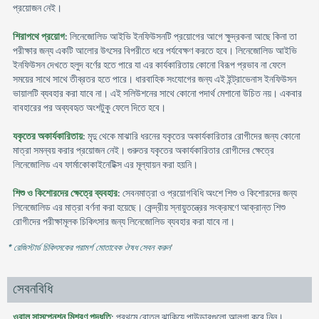
প্রয়োজন নেই।
শিরাপথে প্রয়োগ
: লিনেজোলিড আইভি ইনফিউসনটি প্রয়োগের আগে ক্ষুদ্রকনা আছে কিনা তা
পরীক্ষার জন্য একটি আলোর উৎসের বিপরীতে ধরে পর্যবেক্ষণ করতে হবে। লিনেজোলিড আইভি
ইনফিউসন দেখতে হলুদ বর্ণের হতে পারে যা এর কার্যকারিতায় কোনো বিরূপ প্রভাব না ফেলে
সময়ের সাথে সাথে তীব্রতর হতে পারে। ধারবাহিক সংযোগের জন্য এই ইন্ট্রাভেনাস ইনফিউসন
ভায়ালটি ব্যবহার করা যাবে না। এই সলিউশনের সাথে কোনো পদার্থ মেশানো উচিত নয়। একবার
বাবহারের পর অব্যবহৃত অংশটুকু ফেলে দিতে হবে।
যকৃতের অকার্যকারিতায়
: মৃদু থেকে মাঝারি ধরনের যকৃতের অকার্যকারিতার রোগীদের জন্য কোনো
মাত্রা সমন্বয় করার প্রয়োজন নেই। গুরুতর যকৃতের অকার্যকারিতার রোগীদের ক্ষেত্রে
লিনেজোলিড এব ফার্মাকোকাইনেটিক্স এর মূল্যায়ন করা হয়নি।
শিশু ও কিশোরদের ক্ষেত্রে ব্যবহার
: সেবনমাত্রা ও প্রয়োগবিধি অংশে শিশু ও কিশোরদের জন্য
লিনেজোলিড এর মাত্রা বর্ণনা করা হয়েছে। কেন্দ্রীয় স্নায়ুতন্ত্রের সংক্রমণে আক্রান্ত শিশু
রোগীদের পরীক্ষামূলক চিকিৎসার জন্য লিনেজোলিড ব্যবহার করা যাবে না।
* রেজিস্টার্ড চিকিৎসকের পরামর্শ মোতাবেক ঔষধ সেবন করুন
'
সেবনবিধি
ওরাল সাসপেনশন মিশ্রণ পদ্ধতি
: প্রথমে বোতল ঝাকিয়ে পাউডারগুলো আলগা করে নিন।