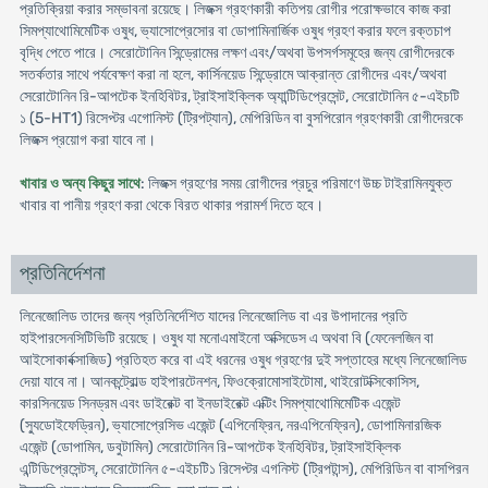
প্রতিক্রিয়া করার সম্ভাবনা রয়েছে। লিজক্স গ্রহণকারী কতিপয় রোগীর পরোক্ষভাবে কাজ করা
সিমপ্যাথোমিমেটিক ওষুধ, ভ্যাসোপ্রেসোর বা ডোপামিনার্জিক ওষুধ গ্রহণ করার ফলে রক্তচাপ
বৃদ্ধি পেতে পারে। সেরোটোনিন সিন্ড্রোমের লক্ষণ এবং/অথবা উপসর্গসমূহের জন্য রোগীদেরকে
সতর্কতার সাথে পর্যবেক্ষণ করা না হলে, কার্সিনয়েড সিন্ড্রোমে আক্রান্ত রোগীদের এবং/অথবা
সেরোটোনিন রি-আপটেক ইনহিবিটর, ট্রাইসাইক্লিক অ্যান্টিডিপ্রেসেন্ট, সেরোটোনিন ৫-এইচটি
১ (5-HT1) রিসেপ্টর এগোনিস্ট (ট্রিপট্যান), মেপিরিডিন বা বুসপিরোন গ্রহণকারী রোগীদেরকে
লিজক্স প্রয়োগ করা যাবে না।
খাবার ও অন্য কিছুর সাথে
: লিজক্স গ্রহণের সময় রোগীদের প্রচুর পরিমাণে উচ্চ টাইরামিনযুক্ত
খাবার বা পানীয় গ্রহণ করা থেকে বিরত থাকার পরামর্শ দিতে হবে।
প্রতিনির্দেশনা
লিনেজোলিড তাদের জন্য প্রতিনির্দেশিত যাদের লিনেজোলিড বা এর উপাদানের প্রতি
হাইপারসেনসিটিভিটি রয়েছে। ওষুধ যা মনোএমাইনো অক্সিডেস এ অথবা বি (ফেনেলজিন বা
আইসোকার্বক্সাজিড) প্রতিহত করে বা এই ধরনের ওষুধ গ্রহণের দুই সপ্তাহের মধ্যে লিনেজোলিড
দেয়া যাবে না। আনকন্ট্রোল্ড হাইপারটেনশন, ফিওক্রোমোসাইটোমা, থাইরোটক্সিকোসিস,
কারসিনয়েড সিনড্রম এবং ডাইরেক্ট বা ইনডাইরেক্ট এক্টিং সিমপ্যাথোমিমেটিক এজেন্ট
(স্যুডোইফেড্রিন), ভ্যাসোপ্রেসিভ এজেন্ট (এপিনেফ্রিন, নরএপিনেফ্রিন), ডোপামিনারজিক
এজেন্ট (ডোপামিন, ডবুটামিন) সেরোটোনিন রি-আপটেক ইনহিবিটর, ট্রাইসাইক্লিক
এন্টিডিপ্রেসেন্টস্, সেরোটোনিন ৫-এইচটি১ রিসেপ্টর এগনিস্ট (ট্রিপটান্স), মেপিরিডিন বা বাসপিরন