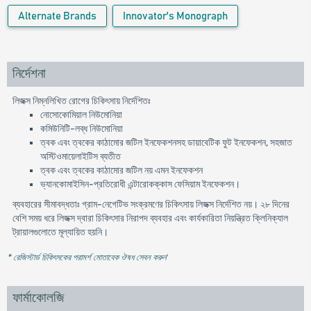
Alternate Brands
Innovator's Monograph
নির্দেশনা
লিজক্স নিম্নলিখিত রোগের চিকিৎসায় নির্দেশিতঃ
নোসোকোমিয়াল নিউমোনিয়া
কমিউনিটি-লব্ধ নিউমোনিয়া
ত্বক এবং ত্বকের কাঠামোর জটিল ইনফেকশনসহ ডায়াবেটিক ফুট ইনফেকশন, সহজাত
অস্টিওমায়েলাইটিস ব্যতীত
ত্বক এবং ত্বকের কাঠামোর জটিল নয় এমন ইনফেকশন
ভ্যানকোমাইসিন-প্রতিরোধী এন্টারোকক্কাস ফেসিয়াম ইনফেকশন।
ব্যবহারের সীমাবদ্ধতাঃ গ্রাম-নেগেটিভ সংক্রমণের চিকিৎসায় লিজক্স নির্দেশিত নয়। ২৮ দিনের
বেশি সময় ধরে লিজক্স দ্বারা চিকিৎসার নিরাপদ ব্যবহার এবং কার্যকারিতা নিয়ন্ত্রিত ক্লিনিক্যাল
ট্রায়ালগুলোতে মূল্যায়িত হয়নি।
* রেজিস্টার্ড চিকিৎসকের পরামর্শ মোতাবেক ঔষধ সেবন করুন
'
ফার্মাকোলজি