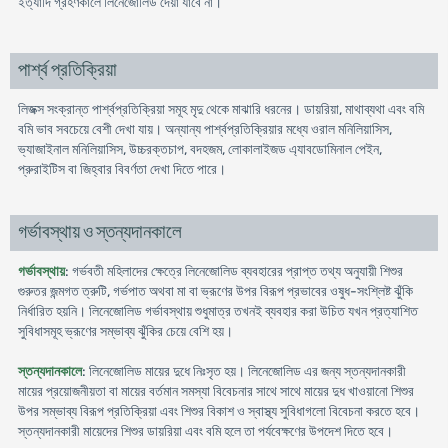
ইত্যাদি গ্রহণকালে লিনেজোলিড দেয়া যাবে না।
পার্শ্ব প্রতিক্রিয়া
লিজক্স সংক্রান্ত পার্শ্বপ্রতিক্রিয়া সমূহ মৃদু থেকে মাঝারি ধরনের। ডায়রিয়া, মাথাব্যথা এবং বমি
বমি ভাব সবচেয়ে বেশী দেখা যায়। অন্যান্য পার্শ্বপ্রতিক্রিয়ার মধ্যে ওরাল মনিলিয়াসিস,
ভ্যাজাইনাল মনিলিয়াসিস, উচ্চরক্তচাপ, বদহজম, লোকালাইজড এ্যাবডোমিনাল পেইন,
প্রুরাইটিস বা জিহ্বার বিবর্ণতা দেখা দিতে পারে।
গর্ভাবস্থায় ও স্তন্যদানকালে
গর্ভাবস্থায়
: গর্ভবতী মহিলাদের ক্ষেত্রে লিনেজোলিড ব্যবহারের প্রাপ্ত তথ্য অনুযায়ী শিশুর
গুরুতর জন্মগত ত্রুটি, গর্ভপাত অথবা মা বা ভ্রূণের উপর বিরূপ প্রভাবের ওষুধ-সংশ্লিষ্ট ঝুঁকি
নির্ধারিত হয়নি। লিনেজোলিড গর্ভাবস্থায় শুধুমাত্র তখনই ব্যবহার করা উচিত যখন প্রত্যাশিত
সুবিধাসমূহ ভ্রূণের সম্ভাব্য ঝুঁকির চেয়ে বেশি হয়।
স্তন্যদানকালে
: লিনেজোলিড মায়ের দুধে নিঃসৃত হয়। লিনেজোলিড এর জন্য স্তন্যদানকারী
মায়ের প্রয়োজনীয়তা বা মায়ের বর্তমান সমস্যা বিবেচনার সাথে সাথে মায়ের দুধ খাওয়ানো শিশুর
উপর সম্ভাব্য বিরূপ প্রতিক্রিয়া এবং শিশুর বিকাশ ও স্বাস্থ্য সুবিধাগলো বিবেচনা করতে হবে।
স্তন্যদানকারী মায়েদের শিশুর ডায়রিয়া এবং বমি হলে তা পর্যবেক্ষণের উপদেশ দিতে হবে।