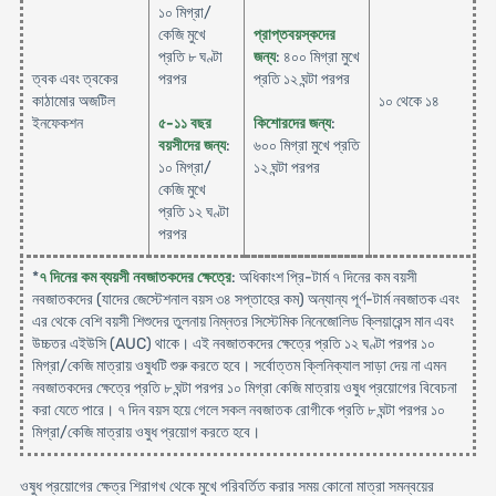
১০ মিগ্রা/
কেজি মুখে
প্রাপ্তবয়স্কদের
প্রতি ৮ ঘণ্টা
জন্য
: ৪০০ মিগ্রা মুখে
ত্বক এবং ত্বকের
পরপর
প্রতি ১২ ঘন্টা পরপর
কাঠামোর অজটিল
১০ থেকে ১৪
ইনফেকশন
৫-১১ বছর
কিশোরদের জন্য
:
বয়সীদের জন্য
:
৬০০ মিগ্রা মুখে প্রতি
১০ মিগ্রা/
১২ ঘন্টা পরপর
কেজি মুখে
প্রতি ১২ ঘণ্টা
পরপর
*
৭ দিনের কম ব্যয়সী নবজাতকদের ক্ষেত্রে
: অধিকাংশ প্রি-টার্ম ৭ দিনের কম বয়সী
নবজাতকদের (যাদের জেস্টেশনাল বয়স ৩৪ সপ্তাহের কম) অন্যান্য পূর্ণ-টার্ম নবজাতক এবং
এর থেকে বেশি বয়সী শিশুদের তুলনায় নিম্নতর সিস্টেমিক নিনেজোলিড ক্লিয়ারেন্স মান এবং
উচ্চতর এইউসি (AUC) থাকে। এই নবজাতকদের ক্ষেত্রে প্রতি ১২ ঘণ্টা পরপর ১০
মিগ্রা/কেজি মাত্রায় ওষুধটি শুরু করতে হবে। সর্বোত্তম ক্লিনিক্যাল সাড়া দেয় না এমন
নবজাতকদের ক্ষেত্রে প্রতি ৮ ঘন্টা পরপর ১০ মিগ্রা কেজি মাত্রায় ওষুধ প্রয়োগের বিবেচনা
করা যেতে পারে। ৭ দিন বয়স হয়ে গেলে সকল নবজাতক রোগীকে প্রতি ৮ ঘন্টা পরপর ১০
মিগ্রা/কেজি মাত্রায় ওষুধ প্রয়োগ করতে হবে।
ওষুধ প্রয়োগের ক্ষেত্র শিরাগখ থেকে মুখে পরিবর্তিত করার সময় কোনো মাত্রা সমন্বয়ের