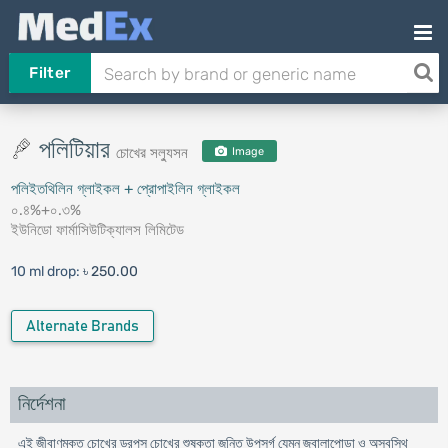
Filter
পলিটিয়ার
চোখের সল্যুসন
Image
পলিইতথিলিন গ্লাইকল + প্রোপাইলিন গ্লাইকল
০.৪%+০.৩%
ইউনিডো ফার্মাসিউটিক্যালস লিমিটেড
10 ml drop:
৳ 250.00
Alternate Brands
নির্দেশনা
এই জীবাণুমুক্ত চোখের ড্রপস্ চোখের শুষ্কতা জনিত উপসর্গ যেমন জ্বালাপােড়া ও অস্বস্থি