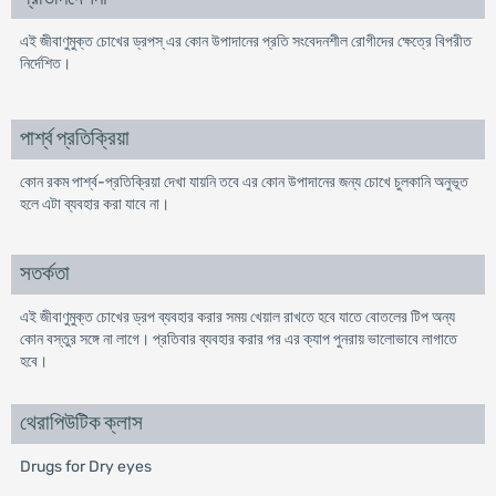
এই জীবাণুমুক্ত চোখের ড্রপস্ এর কোন উপাদানের প্রতি সংবেদনশীল রােগীদের ক্ষেত্রে বিপরীত
নির্দেশিত।
পার্শ্ব প্রতিক্রিয়া
কোন রকম পার্শ্ব-প্রতিক্রিয়া দেখা যায়নি তবে এর কোন উপাদানের জন্য চোখে চুলকানি অনুভূত
হলে এটা ব্যবহার করা যাবে না।
সতর্কতা
এই জীবাণুমুক্ত চোখের ড্রপ ব্যবহার করার সময় খেয়াল রাখতে হবে যাতে বােতলের টিপ অন্য
কোন বস্তুর সঙ্গে না লাগে। প্রতিবার ব্যবহার করার পর এর ক্যাপ পুনরায় ভালােভাবে লাগাতে
হবে।
থেরাপিউটিক ক্লাস
Drugs for Dry eyes