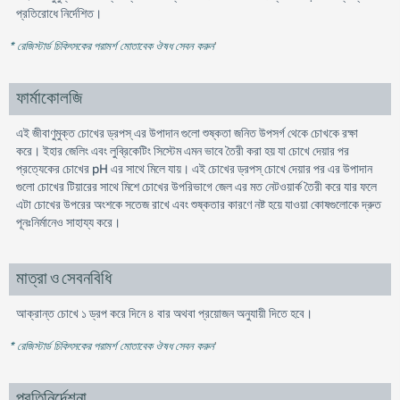
প্রতিরােধে নির্দেশিত।
* রেজিস্টার্ড চিকিৎসকের পরামর্শ মোতাবেক ঔষধ সেবন করুন
'
ফার্মাকোলজি
এই জীবাণুমুক্ত চোখের ড্রপস্ এর উপাদান গুলাে শুষ্কতা জনিত উপসর্গ থেকে চোখকে রক্ষা
করে। ইহার জেলিং এবং লুব্রিকেটিং সিস্টেম এমন ভাবে তৈরী করা হয় যা চোখে দেয়ার পর
প্রত্যেকের চোখের pH এর সাথে মিলে যায়। এই চোখের ড্রপস্ চোখে দেয়ার পর এর উপাদান
গুলাে চোখের টিয়ারের সাথে মিশে চোখের উপরিভাগে জেল এর মত নেটওয়ার্ক তৈরী করে যার ফলে
এটা চোখের উপরের অংশকে সতেজ রাখে এবং শুষ্কতার কারণে নষ্ট হয়ে যাওয়া কোষগুলােকে দ্রুত
পূনঃনির্মানেও সাহায্য করে।
মাত্রা ও সেবনবিধি
আক্রান্ত চোখে ১ ড্রপ করে দিনে ৪ বার অথবা প্রয়ােজন অনুযায়ী দিতে হবে।
* রেজিস্টার্ড চিকিৎসকের পরামর্শ মোতাবেক ঔষধ সেবন করুন
'
প্রতিনির্দেশনা