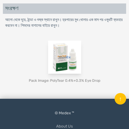
সংরক্ষণ
আলো থেকে দূরে, ঠান্ডা ও শুষ্ক স্থানে রাখুন। ড্রপারের মুখ খােলার এক মাস পর ওষুধটি ব্যবহার
করবেন না। শিশুদের নাগালের বাইরে রাখুন।
Pack Image: PolyTear 0.4%+0.3% Eye Drop
↑
© Medex ™
About Us