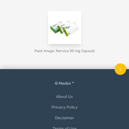
Pack Image: Nervica 50 mg Capsule
↑
© Medex ™
About Us
Privacy Policy
Disclaimer
Terms of Use