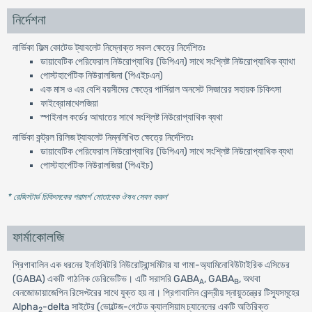
নির্দেশনা
নার্ভিকা ফিল্ম কোটেড ট্যাবলেট নিম্নোক্ত সকল ক্ষেত্রে নির্দেশিতঃ
ডায়াবেটিক পেরিফেরাল নিউরোপ্যাথির (ডিপিএন) সাথে সংশ্লিষ্ট নিউরোপ্যাথিক ব্যাথা
পোস্টহার্পেটিক নিউরালজিনা (পিএইচএন)
এক মাস ও এর বেশি বয়সীদের ক্ষেত্রে পার্সিয়াল অনসেট সিজারের সহায়ক চিকিৎসা
ফাইব্রোমাথেলজিয়া
স্পাইনাল কর্ডের আঘাতের সাথে সংশ্লিষ্ট নিউরোপ্যাথিক ব্যথা
নার্ভিকা কন্ট্রল রিলিজ ট্যাবলেট নিম্নলিখিত ক্ষেত্রে নির্দেশিতঃ
ডায়াবেটিক পেরিফেরাল নিউরোপ্যাথির (ডিপিএন) সাথে সংশ্লিষ্ট নিউরোপ্যাথিক ব্যথা
পোস্টহার্পেটিক নিউরালজিয়া (পিএইচ)
* রেজিস্টার্ড চিকিৎসকের পরামর্শ মোতাবেক ঔষধ সেবন করুন
'
ফার্মাকোলজি
প্রিগাবালিন এক ধরনের ইনহিবিটরি নিউরোট্রান্সমিটার যা গামা-অ্যামিনোবিউটাইরিক এসিডের
(GABA) একটি গাঠনিক ডেরিভেটিভ। এটি সরাসরি GABA
, GABA
, অথবা
A
B
বেনজোডায়াজেপিন রিসেপ্টরের সাথে যুক্ত হয় না। প্রিগাবালিন কেন্দ্রীয় স্নায়ুতন্ত্রের টিস্যুসমূহের
Alpha
-delta সাইটের (ভোল্টেজ-গেটেড ক্যালসিয়াম চ্যানেলের একটি অতিরিক্ত
2