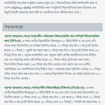
সাবইউনিট) সাথে উচ্চ সংযুক্তি সহকারে যুক্ত হন। প্রিগাবালিনের সঠিক কার্যপদ্ধতি জানা না
গেলেও Alpha
-delta সাবইউনিটের সাথে সংযুক্তিই প্রিগাবালিনের ব্যথা নিরোধক এবং
2
খিচুনি বিরোধী প্রভাবের জন্য দায়ী বলে প্রাণীদের উপর পরীক্ষায় জানা গেছে।
ঔষধের মাত্রা
প্রাপ্ত বয়স্কদের ক্ষেত্রে ডায়াবেটিক পেরিফেরাল নিউরোপ্যাথির সাথে সংশ্লিষ্ট নিউরোপ্যাথিক
ব্যথা (ডিপিএন)
: যে সকল রোগীর ক্রিয়েটিনিন ক্লিয়ারেন্স ৬০ মিলি/মিনিট বা এর চেয়ে বেশি,
তাদের জন্য প্রিগাবালিন এর সর্বোচ্চ নির্দেশিত মাত্রা ১০০ মিগ্রা করে দিনে ৩ বার (মোট দৈনিক
মাত্রা ৩০০ মিগ্রা। ওষুধটি শুরু করার সময় ৫০ মিগ্রা করে দিনে ৩ বার (মোট দৈনিক মাত্র ১৫০
মিগ্রা) দিতে হবে। ওষুধের কার্যকারিতা এবং ওষুধের প্রতি রোগীর সহনশীলতার উপর ভিত্তি
করে এক সপ্তাহের মধ্যে মোট দৈনিক মাত্রা ৩০০ মিগ্রা পর্যন্ত বৃদ্ধি করা যেতে পারে।
প্রিগাবালিন সিআর শুরুতে ১৬৫ মিগ্রা করে দিনে একবার সেবন করতে হবে এবং রোগীর
প্রতিক্রিয়া এবং সহনশীলতার উপর ভিত্তি করে ১ সপ্তাহের মধ্যে প্রতিদিন একবার ৩০০ মিগ্রা
পর্যন্ত মাত্রা বৃদ্ধি করা যেতে পারে। এ ক্ষেত্রে প্রিগাবালিন সিআর এর সর্বোচ্চ মাত্রা হলো ৩০০
মিগ্রা করে দিনে একবার।
প্রাপ্ত বয়স্কদের ক্ষেত্রে পোস্টহার্পেটিক নিউরালজিয়ার চিকিৎসায় (পিএইচএন)
: যে সকল
রোগীর ক্রিয়েটিনিন ক্লিয়ারেন্স ৬০ মিলি/মিনিট বা এর চেয়ে বেশি, তাদের জন্য প্রিগাবালিন এর
নির্দেশিত মাত্রা ৭৫ মিগ্রা থেকে ১৫০ মিগ্রা করে দিনে ২ বার অথবা ৫০ মিগ্রা থেকে ১০০ মিগ্রা
করে দিনে ৩ বার (মোট দৈনিক মাত্রা ১৫০ মিগ্রা থেকে ৩০০ মিগ্রা)। ঔষধটি শুরু করার সময় ৭৫