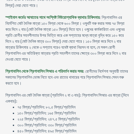
মিগ্রা) দেয়া যেতে পারে।
স্পাইনাল কর্ডের আঘাতের সাথে সংশ্লিষ্ট নিউরোপ্যাথিক ব্যাথার চিকিৎসায়
: প্রিগাবালিন এর
নির্দেশিত মোট দৈনিক মাত্রা ১৫০ মিগ্রা থেকে ৬০০ মিগ্রা। ওষুধটি শুরু করার সময় ৭৫ মিগ্রা
করে দিনে ২ বার (মোট দৈনিক মাত্রা ১৫০ মিগ্রা) দিতে হবে। ওষুধের কার্যকারিতা এবং ওষুধের
প্রতি রোগীর সহনশীলতার উপর ভিত্তি করে এক সপ্তাহের মধ্যে মাত্রা বৃদ্ধি করে ১৫০ করে
দিনে ২ বার (মোট দৈনিক মাত্র ৩০০ মিগ্রা) দেয়া যেতে পারে। ১৫০ মিগ্রা করে দিনে ২ বার
মাত্রার চিকিৎসার ২ থেকে ৩ সপ্তাহ পরেও যথেষ্ট ব্যাথা নিরসন না হলে, যে সকল রোগী
প্রিগাবালিন এর অতিরিক্ত মাত্রার প্রতি সহনশীল তাদের ক্ষেত্রে ৩০০ মিগ্রা করে দিনে ২ বার
দেওয়া যেতে পারে।
প্রিগাবালিন থেকে প্রিগাবালিন সিআর এ পরিবর্তন করার সময়
: রোগীদের নির্দেশনা অনুযায়ী তাদের
সকালের প্রিগাবালিন ডোজ নিতে হবে এবং রাতের খাবারের পরে প্রিগাবালিন সিআর সেবন শুরু
করতে হবে।
প্রিগাবালিন এর মোট দৈনিক মাত্রা (প্রতিদিন ২ বা ৩ বার): প্রিগাবালিন সিআর এর মাত্রা (দিনে
একবার):
৭৫ মিগ্রা/প্রতিদিন: ৮২.৫ মিগ্রা/প্রতিদিন
১৫০ মিগ্রা/প্রতিদিন: ১৬৫ মিগ্রা/প্রতিদিন
২২৫ মিগ্রা/প্রতিদিন: ২৪৭.৫ মিগ্রা/প্রতিদিন
৩০০ মিগ্রা/প্রতিদিন: ৩৩০ মিগ্রা/প্রতিদিন
৪৫০ মিগ্রা/প্রতিদিন: ৪৯৫ মিগ্রা/প্রতিদিন