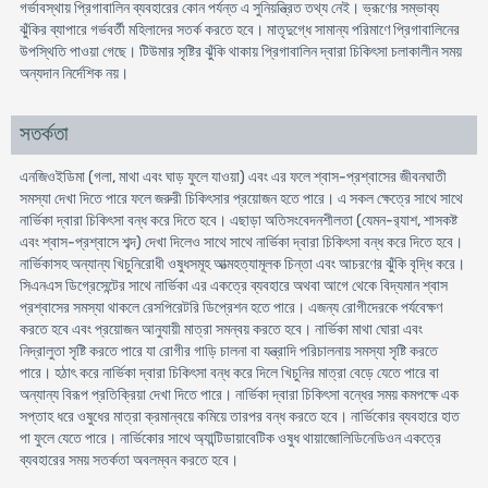
গর্ভাবস্থায় প্রিগাবালিন ব্যবহারের কোন পর্যন্ত এ সুনিয়ন্ত্রিত তথ্য নেই। ভ্রূণের সম্ভাব্য
ঝুঁকির ব্যাপারে গর্ভবর্তী মহিলাদের সতর্ক করতে হবে। মাতৃদুগ্ধে সামান্য পরিমাণে প্রিগাবালিনের
উপস্থিতি পাওয়া গেছে। টিউমার সৃষ্টির ঝুঁকি থাকায় প্রিগাবালিন দ্বারা চিকিৎসা চলাকালীন সময়
অন্যদান নির্দেশিক নয়।
সতর্কতা
এনজিওইডিমা (গলা, মাথা এবং ঘাড় ফুলে যাওয়া) এবং এর ফলে শ্বাস-প্রশ্বাসের জীবনঘাতী
সমস্যা দেখা দিতে পারে ফলে জরুরী চিকিৎসার প্রয়োজন হতে পারে। এ সকল ক্ষেত্রে সাথে সাথে
নার্ভিকা দ্বারা চিকিৎসা বন্ধ করে দিতে হবে। এছাড়া অতিসংবেদনশীলতা (যেমন-র‍্যাশ, শাসকষ্ট
এবং শ্বাস-প্রশ্বাসে শব্দ) দেখা দিলেও সাথে সাথে নার্ভিকা দ্বারা চিকিৎসা বন্ধ করে দিতে হবে।
নার্ভিকাসহ অন্যান্য খিচুনিরোধী ওষুধসমূহ আত্মহত্যামূলক চিন্তা এবং আচরণের ঝুঁকি বৃদ্ধি করে।
সিএনএস ডিগ্রেসেন্টের সাথে নার্ভিকা এর একত্রে ব্যবহারে অথবা আগে থেকে বিদ্যমান শ্বাস
প্রশ্বাসের সমস্যা থাকলে রেসপিরেটরি ডিপ্রেশন হতে পারে। এজন্য রোগীদেরকে পর্যবেক্ষণ
করতে হবে এবং প্রয়োজন আনুযায়ী মাত্রা সমন্বয় করতে হবে। নার্ভিকা মাথা ঘোরা এবং
নিদ্রালুতা সৃষ্টি করতে পারে যা রোগীর গাড়ি চালনা বা যন্ত্রাদি পরিচালনায় সমস্যা সৃষ্টি করতে
পারে। হঠাৎ করে নার্ভিকা দ্বারা চিকিৎসা বন্ধ করে দিলে খিচুনির মাত্রা বেড়ে যেতে পারে বা
অন্যান্য বিরূপ প্রতিক্রিয়া দেখা দিতে পারে। নার্ভিকা দ্বারা চিকিৎসা বন্ধের সময় কমপক্ষে এক
সপ্তাহ ধরে ওষুধের মাত্রা ক্রমান্বয়ে কমিয়ে তারপর বন্ধ করতে হবে। নার্ভিকাের ব্যবহারে হাত
পা ফুলে যেতে পারে। নার্ভিকাের সাথে অ্যান্টিডায়াবেটিক ওষুধ থায়াজোলিডিনেডিওন একত্রে
ব্যবহারের সময় সতর্কতা অবলম্বন করতে হবে।