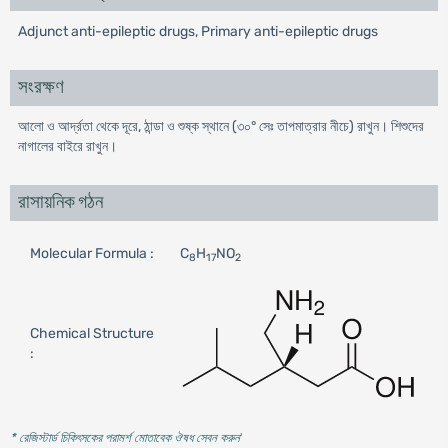
Adjunct anti-epileptic drugs, Primary anti-epileptic drugs
সংরক্ষণ
আলো ও আর্দ্রতা থেকে দূরে, ঠান্ডা ও শুষ্ক স্থানে (৩০° সেঃ তাপমাত্রার নীচে) রাখুন। শিশুদের
নাগালের বাইরে রাখুন।
রাসায়নিক গঠন
Molecular Formula :
C
H
NO
8
17
2
Chemical Structure
:
* রেজিস্টার্ড চিকিৎসকের পরামর্শ মোতাবেক ঔষধ সেবন করুন
'