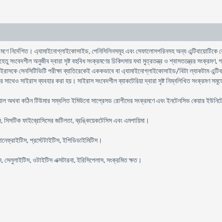
ণে নির্দেশিত। এ্যামাইনোগ্লাইকোসাইড, পেনিসিলিনসমূহ এবং সেফালোসপরিনসহ অন্য এন্টিবায়োটিকে রেজিস্ট
তু সংবেদশীল অনুজীব দ্বারা সৃষ্ট বহুবিধ সংক্রমণের চিকিৎসায় যথা মুত্রতন্ত্র ও শ্বাসতন্ত্রের সংক্রমণ, 
াইরাসকে সেনসিটিভিটি পরীক্ষা ব্যাতিরেকেই এককভাবে বা এ্যামাইনোগ্লাইকোসাইড/বিটা ল্যাকটাম এন্টিবায
 সাথেও সাইরাস ব্যবহার করা হয়। সাইরাস সংবেদশীল ব্যাকটেরিয়া দ্বারা সৃষ্ট নিম্নলিখিত সংক্রমণ সমূহে 
ক্যাল অথবা কঠিন টিউমার সম্বলিত ইমিউনো সাপ্রেসড রোগীদের সংক্রমণে এবং ইনটেনসিভ কেয়ার ইউনিটে অব
টিস, সিসটিক ফাইব্রোসিসের জটিলতা, ব্রঙ্কিয়েকটেসিস এবং এমপায়িমা।
োনেফ্রাইটিস, প্রস্টেটাইটিস, ইপিডিডাইমিটিস।
স, সেলুলাইটিস, ওটাইটিস এক্সটারনা, ইরিসিপেলাস, সংক্রমিত ক্ষত।