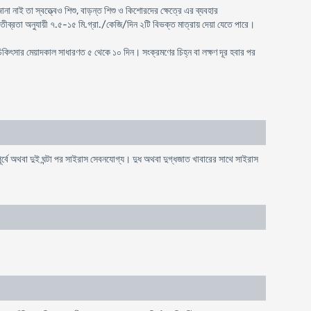
া নাই তা স্বত্ত্বেও শিশু, বাড়ন্ত শিশু ও কিশোরদের ক্ষেত্রে এর ব্যবহার
 তীব্রতা অনুযায়ী ৭.৫-১৫ মি.গ্রা./কেজি/দিন ২টি বিভক্ত মাত্রায় দেয়া যেতে পারে।
 চিকিৎসার মেয়াদকাল সাধারণত ৫ থেকে ১০ দিন। সংক্রমণের চিহ্ন বা লক্ষণ দূর হবার পর
বে অথবা দুই ঘন্টা পর সাইরাস সেবনযোগ্য। দুধ অথবা দুগ্ধজাত খাবারের সাথে সাইরাস