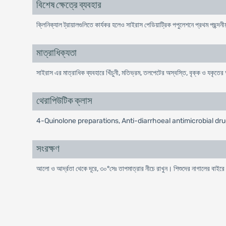
বিশেষ ক্ষেত্রে ব্যবহার
ক্লিনিক্যাল ট্রায়ালগুলিতে কার্যকর হলেও সাইরাস পেডিয়াট্রিক পপুলেশনে প্রথম পছন্দ
মাত্রাধিক্যতা
সাইরাস এর মাত্রাধিক ব্যবহারে খিঁচুনী, মতিভ্রম, তলপেটের অস্বস্তি, বৃক্ক ও যকৃতের 
থেরাপিউটিক ক্লাস
4-Quinolone preparations, Anti-diarrhoeal antimicrobial dr
সংরক্ষণ
আলো ও আর্দ্রতা থেকে দূরে, ৩০°সেঃ তাপমাত্রার নীচে রাখুন। শিশুদের নাগালের বাইরে