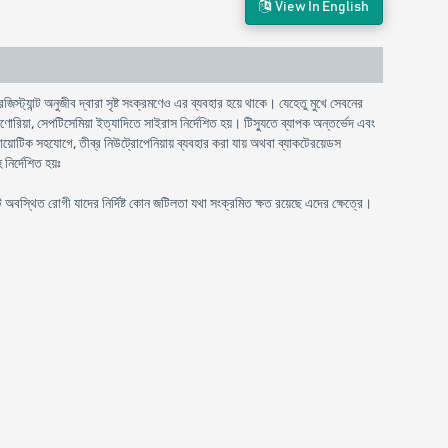
View In English
্যান্ট অনুজীব দ্বারা সৃষ্ট সংক্রমণেও এর ব্যবহার হয়ে থাকে। যেহেতু মুখে সেবনের
গণোরিয়া, সেপটিসেমিয়া ইত্যাদিতে সাইরাস নির্দেশিত হয়। টিস্যুতে ব্যাপক অন্তর্ভেদ এবং
়োটিক সহযোগে, তীব্র নিউট্রোপেনিয়ায় ব্যবহার করা যায় অথবা ব্যাকটেরয়েডস
নির্দেশিত হয়ঃ
স্থিত রোগী যাদের নির্দিষ্ট কোন জটিলতা যথা সংক্রমিত ক্ষত রয়েছে এদের ক্ষেত্রে।