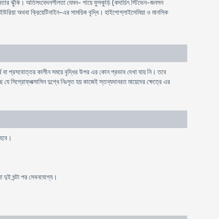
িচ্ছিন্নতার ঝুঁকি। অতিসংবেদনশীলতা যেমন- গায়ে ফুসকুড়ি (কদাচিৎ স্টিভেন-জনসন
, ইউরিয়া অথবা ক্রিয়েটিনাইন-এর সাময়িক বৃদ্ধি। হাইপোগ্লাইসেমিয়া ও মানসিক
পূর্ব বা প্রসবোত্তর কালীন সময়ে বৃদ্ধির উপর এর কোন প্রভাব দেখা যায় নি। তবে
 যে সিপ্রোফ্লক্সাসিন দুগ্ধে নিঃসৃত হয় কাজেই স্তন্যদানরত মায়েদের ক্ষেত্রে এর
 হবে।
া দুই ঘন্টা পর সেবনযোগ্য।