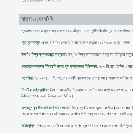
ঘণ্টায় দেহ থেকে নিঃসরিত হয়।
মাত্রা ও সেবনবিধি
প্রচলিত সেবন মাত্রা: সংক্রমণের ধরন, তীব্রতা, রোগ সৃষ্টিকারী জীবাণুর সংবেদনশীলতা 
প্রাপ্ত বয়স্ক
: এসব রোগীদের ক্ষেত্রে সাধারণ সেবন মাত্রা ১০০-৭৫০ মি.গ্রা. দৈনিক
উর্দ্ধ ও নিম্ন শ্বাসতন্ত্রের সংক্রমণ
: উর্দ্ধ ও নিম্ন শ্বাসতন্ত্রের সংক্রমণে তীব্রতা অ
স্ট্রেপটোকক্কাস নিউমোনি দ্বারা সৃষ্ট সংক্রমনের চিকিৎসায়
: ৭৫০ মি.গ্রা. দৈনিক ২ বার 
গনোরিয়া
: ২৫০ বা ৫০০ মি.গ্রা. এর একটি এককমাত্রা দেওয়া হয়। অন্যান্য অধিকাংশ
সিসটিক ফাইব্রোসিস
: নিম্ন শ্বাসনালীর সিডোমোনাস জনিত সংক্রমণে সাধারণ মাত্রা ৭৫০
দৈহিক ওজনের কথা বিবেচনা করা উচিত।
অপ্রতুল বৃক্কীয় কার্যকারিতার ক্ষেত্রে
: তীব্র বৃক্কীয় অপ্রতুলতা ব্যতীত (যখন সেরাম ক
মাত্রা অর্ধেক করার মাধ্যমেই সম্ভব হতে পারে যদিও ওষুধের সেরাম পর্যবেক্ষণ করাই মাত্র
বয়ো:বৃদ্ধি
: যদিও এসব রোগীদের সেরামে সিপ্রোফ্লক্সাসিন অধিকতর পরিমাণে উপস্থিত থা