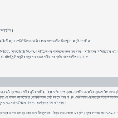
টনসিলাইটিস।
রী জীবাণু বা পেনিসিলিনে মাঝারী ধরনের সংবেদনশীল জীবাণু দ্বারা সৃষ্ট গনোরিয়া
 কার্যকারিতা, ব্যাকটেরিয়ার ডি.এন.এ জাইরেজ এর প্রশমনের দরুন হয়ে থাকে। সাইরাসের কার্যকারিতার এই 
কে রেজিস্ট্যান্ট অনুজীব সমূহ সাধারনত: সাইরাসের প্রতি সংবেদনশীল হয়ে থাকে।
ন একটি প্রশস্ত বর্ণালীর এন্টিবায়োটিক। ইহা বেশীর ভাগ গ্রাম-নেগেটিভ এরোবিক ব্যাকটেরিয়া যেমন এন
য়া, যে সমস্ত ব্যাকটেরিয়া পেনিসিলিনেজ তৈরী করতে পারে না এবং মেথিসিলিন রেজিস্ট্যান্ট স্ট্যাফাইলো
যুক্ত হয়ে ব্যাকটেরিয়ার ডিএনএ সংশ্লেষনে বাধা দান করে।
েহ তন্ত্র ও দেহ রসে খুব ভাল ভাবে বিস্তৃত হয়। ইহার হাফ-লাইফ ৩.৫ ঘন্টা। মুখে খাওয়ার পর ৩০%-৫০%