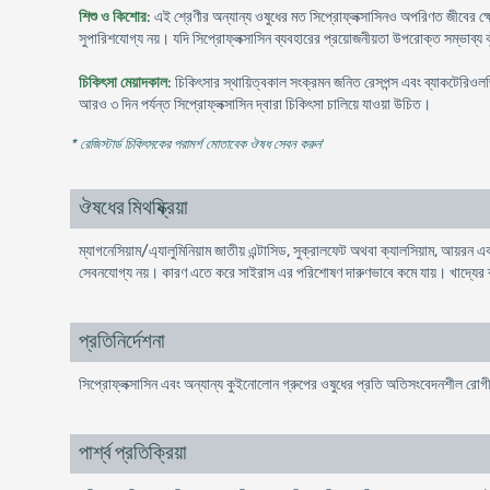
শিশু ও কিশোর
: এই শ্রেণীর অন্যান্য ওষুধের মত সিপ্রোফ্লক্সাসিনও অপরিণত জীবের ক্ষেত
সুপারিশযোগ্য নয়। যদি সিপ্রোফ্লক্সাসিন ব্যবহারের প্রয়োজনীয়তা উপরোক্ত সম্ভাব্য 
চিকিৎসা মেয়াদকাল
: চিকিৎসার স্থায়িত্বকাল সংক্রমন জনিত রেসপন্স এবং ব্যাকটেরিওলজ
আরও ৩ দিন পর্যন্ত সিপ্রোফ্লক্সাসিন দ্বারা চিকিৎসা চালিয়ে যাওয়া উচিত।
* রেজিস্টার্ড চিকিৎসকের পরামর্শ মোতাবেক ঔষধ সেবন করুন
'
ঔষধের মিথষ্ক্রিয়া
ম্যাগনেসিয়াম/এ্যালুমিনিয়াম জাতীয় এন্টাসিড, সুক্রালফেট অথবা ক্যালসিয়াম, আয়রন 
সেবনযোগ্য নয়। কারণ এতে করে সাইরাস এর পরিশোষণ দারুণভাবে কমে যায়। খাদ্যের 
প্রতিনির্দেশনা
সিপ্রোফ্লক্সাসিন এবং অন্যান্য কুইনোলোন গ্রুপের ওষুধের প্রতি অতিসংবেদনশীল রোগীদে
পার্শ্ব প্রতিক্রিয়া