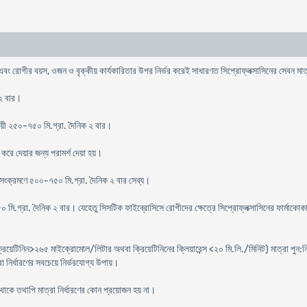
এবং রোগীর বয়স, ওজন ও বৃক্কীয় কার্যকারিতার উপর নির্ভর করেই সাধারণত সিপ্রোফ্লক্সাসিনের সেবন মাত্র
 ২ বার।
নুযায়ী ২৫০-৭৫০ মি.গ্রা. দৈনিক ২ বার।
করে দেয়ার জন্য পরামর্শ দেয়া হয়।
 সংক্রমণে ৫০০-৭৫০ মি.গ্রা. দৈনিক ২ বার সেব্য।
 মি.গ্রা. দৈনিক ২ বার। যেহেতু সিসটিক ফাইব্রোসিসে রোগীদের ক্ষেত্রে সিপ্রোফ্লক্সাসিনের ফার্মাকোকা
্রিয়েটিনিন>২৬৫ মাইক্রোমোল/লিটার অথবা ক্রিয়েটিনিনের ক্লিয়ারেন্স <২০ মি.লি./মিনিট) মাত্রা পুন:নির
া নির্ধারণের সবচেয়ে নির্ভরযোগ্য উপায়।
কে তথাপি মাত্রা নির্ধারণের কোন প্রয়োজন হয় না।