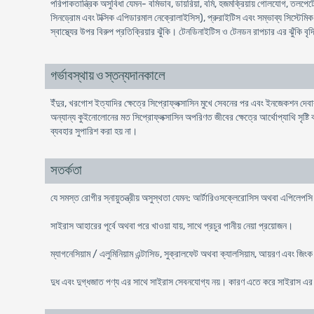
পরিপাকতান্ত্রিক অসুবিধা যেমন- বমিভাব, ডায়রিয়া, বমি, হজমক্রিয়ায় গোলযোগ, তলপেটে ব
সিনড্রোম এবং টক্সিক এপিডারমাল নেক্রোলাইসিস), প্রুরাইটিস এবং সম্ভাব্য সিস্টেমিক ব
স্বাস্থ্যের উপর বিরুপ প্রতিক্রিয়ার ঝুঁকি। টেনডিনাইটিস ও টেনডন রাপচার এর ঝুঁকি বৃ
গর্ভাবস্থায় ও স্তন্যদানকালে
ইঁদুর, খরগোশ ইত্যাদির ক্ষেত্রে সিপ্রোফ্লক্সাসিন মুখে সেবনের পর এবং ইনজেকশন দেবার প
অন্যান্য কুইনোলোনের মত সিপ্রোফ্লক্সাসিন অপরিণত জীবের ক্ষেত্রে আর্থোপ্যাথি সৃষ্টি ক
ব্যবহার সুপারিশ করা হয় না।
সতর্কতা
যে সমস্ত রোগীর স্নায়ুতন্ত্রীয় অসুস্থতা যেমন: আর্টারিওসক্লেরোসিস অথবা এপিলেপ
সাইরাস আহারের পূর্বে অথবা পরে খাওয়া যায়, সাথে প্রচুর পানীয় নেয়া প্রয়োজন।
ম্যাগনেসিয়াম / এলুমিনিয়াম এন্টাসিড, সুক্রালফেট অথবা ক্যালসিয়াম, আয়রণ এবং জি
দুধ এবং দুগ্ধজাত পণ্য এর সাথে সাইরাস সেবনযোগ্য নয়। কারণ এতে করে সাইরাস এর 