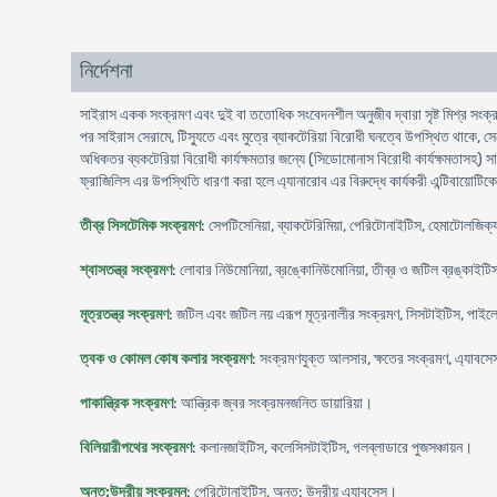
নির্দেশনা
সাইরাস একক সংক্রমণ এবং দুই বা ততোধিক সংবেদনশীল অনুজীব দ্বারা সৃষ্ট মিশ্র সংক্রম
পর সাইরাস সেরামে, টিস্যুতে এবং মুত্রে ব্যাকটেরিয়া বিরোধী ঘনত্বে উপস্থিত থাকে, সেহে
অধিকতর ব্যকটেরিয়া বিরোধী কার্যক্ষমতার জন্যে (সিডোমোনাস বিরোধী কার্যক্ষমতাসহ) স
ফ্রাজিলিস এর উপস্থিতি ধারণা করা হলে এ্যানারোব এর বিরুদ্ধে কার্যকরী এন্টিবায়োটিকের
তীব্র সিসটেমিক সংক্রমণ
: সেপটিসেনিয়া, ব্যাকটেরিমিয়া, পেরিটোনাইটিস, হেমাটোলজি
শ্বাসতন্ত্র সংক্রমণ
: লোবার নিউমোনিয়া, ব্রঙ্কোনিউমোনিয়া, তীব্র ও জটিল ব্রঙ্কাই
মূত্রতন্ত্র সংক্রমণ
: জটিল এবং জটিল নয় এরূপ মূত্রনালীর সংক্রমণ, সিসটাইটিস, পাইল
ত্বক ও কোমল কোষ কলার সংক্রমণ
: সংক্রমণযুক্ত আলসার, ক্ষতের সংক্রমণ, এ্যাবসে
পাকান্ত্রিক সংক্রমণ
: আন্ত্রিক জ্বর সংক্রমনজনিত ডায়ারিয়া।
বিলিয়ারীপথের সংক্রমণ
: কলানজাইটিস, কলেসিসটাইটিস, গলব্লাডারে পুজসঞ্চায়ন।
অন্ত:উদরীয় সংক্রমন
: পেরিটোনাইটিস, অন্ত: উদরীয় এ্যাবসেস।