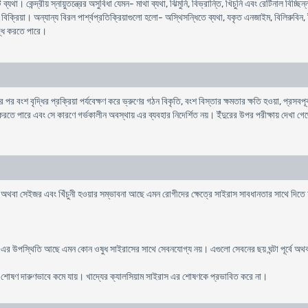
্যথা। কেন্দ্রীয় স্নায়ুতন্ত্রের অসুবিধা যেমন- মাথা ব্যথা, ঝিমুনি, বিভ্রান্তি, খিচুনি এবং রেটিনাল ব
িক্রিয়া। অন্যান্য বিরল পার্শ্বপ্রতিক্রিয়াগুলো হলো- অস্থিসন্ধিতে ব্যথা, যকৃত এনজাইম, বিলিরুবিন
দ্ধি করতে পারে।
র বংশ বৃদ্ধির প্রক্রিয়া পর্যবেক্ষণ করে ভ্রুণের গঠন বিকৃতি, বংশ বিস্তার ক্ষমতার ক্ষতি হওয়া, প্রসব
রতে পারে এবং সে কারণে গর্ভকালীন অবস্থায় এর ব্যবহার নিদের্শিত নয়। ইঁদুরের উপর পরীক্ষায় দেখা গেছে
সি অথবা সেইজর এবং খিঁচুনী হওয়ার সম্ভাবনা আছে এমন রোগীদের ক্ষেত্রে সাইরাস সাবধানতার সাথে দিতে
ংক এর উপস্থিতি আছে এমন কোন ওষুধ সাইরাসের সাথে সেবনযোগ্য নয়। এগুলো সেবনের ছয় ঘন্টা পূর্বে অথব
শোষণ দারুণভাবে কমে যায়। খাদ্যের ক্যালসিয়াম সাইরাস এর শোষণকে প্রভাবিত করে না।