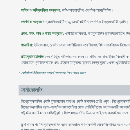
অস্থি ও অস্থিসন্ধির সংক্রমণ
: অষ্টিওমাইলাইটিস, সেপটিক আর্থ্রাইটিস।
পেলভিক সংক্রমণ
: স্যালপিনজাইটিস, এন্ডোমেট্রাইটিস, পেলভিক ইনফ্লামেটরী ব্যাধি।
চোখ, নাক, কান ও গলার সংক্রমণ
: ওটাইটিস মিডিয়া, সাইনুসাইটিস ম্যাসটয়ডাইটিস, 
গনোরিয়া
: ইউরেথ্রাল, রেকটাল এবং ফ্যারিঞ্জিয়াল গনোরিয়াসহ বিটা ল্যাকটামেজ নি:সরণকা
মাইক্রোবায়োলজি
: দেহ বহির্ভূত পরীক্ষায় দেখা গেছে যে সাইরাসের বাকটেরিয়া বিরোধী
এ্যামাইনোগ্লাইকোসাইড এবং টেট্রাসাইক্লিনের তুলনায় ভিন্ন সুতরাং এসব এন্টিবায়োটি
* রেজিস্টার্ড চিকিৎসকের পরামর্শ মোতাবেক ঔষধ সেবন করুন
'
ফার্মাকোলজি
সিপ্রোফ্লক্সাসিন একটি কুইনোলোন গ্রুপের একটি সংক্রমণ রোধী ওষুধ। সিপ্রোফ্লক্সাসি
সিপ্রোফ্লক্সাসিন গ্রাম-পজেটিভ ব্যাকটেরিয়া যেমন পেনিসিলিনেজ উৎপাদনকারী ব্যাকটেরি
স্ট্রেইন এর বিরুদ্ধে রেজিস্ট্যান্ট। সিপ্রোফ্লক্সাসিন ডিএনএ জাইরেজ এনজাইমের সাথে 
মুখে খাবার পর সিপ্রোফ্লক্সাসিন দ্রুত ভালভাবে পরিপাকনালী থেকে বিশোষিত হয় এবং দ