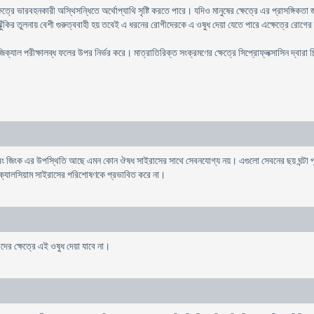
্রে ভারবহনকারী অস্থিসন্ধিতে অর্থোপ্যাথি সৃষ্টি করতে পারে। যদিও মানুষের ক্ষেত্রে এর প্রাসঙ্গিকতা জান
ঝুঁকির তুলনায় বেশী গুরুত্ববাহী হয় তবেই এ ধরনের রোগীদেরকে এ ওষুধ দেয়া যেতে পারে এক্ষেত্রে রোগের
িক্যাল পরীক্ষালব্ধ ফলের উপর নির্ভর করে। মাত্রাতিরিক্ত সংক্রমণের ক্ষেত্রে সিপ্রোফ্লক্সাসিন দ্বারা
এবং জিংক এর উপস্থিতি আছে এমন কোন ঔষধ সাইরাসের সাথে সেবনযোগ্য নয়। এগুলো সেবনের ছয় ঘন্টা পূর্
ক্যালসিয়াম সাইরাসের পরিশোষণকে প্রভাবিত করে না।
র ক্ষেত্রে এই ওষুধ দেয়া যাবে না।