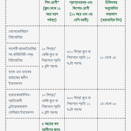
শিশু রোগী*
প্রাপ্তবয়স্ক এবং
চিকিৎসার
(জন্ম থেকে ১১
কিশোর রোগী
অনুমোদিত
বছর বয়স
(১২ বছর এবং এর
সময়কাল
পর্যন্ত)
বেশি বয়সী)
(ধারাবাহিক দিন)
নোসোকোমিয়াল
নিউমোনিয়া
সহগামী ব্যাকটেরেমিয়া
১০ মিগ্রা/
৬০০ মিগ্রা মুখে বা
সহ কমিউনিটি-লব্ধ
কেজি মুখে বা
শিবাশথে প্রতি ১২
১০ থেকে ১৪
নিউমোনিয়া
শিরাপথে প্রতি
ঘণ্টা পরপর
৮ ঘন্টা পরপর
ত্বক এবং ত্বকের
কাঠামোর জটিল
ইনফেকশন
ভ্যানকোমাইসিন-
১০ মিগ্রা/
৬০০ মিগ্রা মুখে বা
প্রতিরোধী
কেজি মুখে বা
শিবাশথে প্রতি ১২
১৪ থেকে ২৮
এন্টারোকক্কাস
শিরাপথে প্রতি
ঘণ্টা পরপর
ফেসিয়াম ইনফেকশন
৮ ঘন্টা পরপর
৫ বছরের কম
বয়সীদের জন্য
: