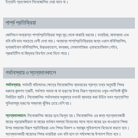
ইত্যাদি গ্রহণকালে লিনেজোলিড দেয়া যাবে না।
পার্শ্ব প্রতিক্রিয়া
জোলিডন সংক্রান্ত পার্শ্বপ্রতিক্রিয়া সমূহ মৃদু থেকে মাঝারি ধরনের। ডায়রিয়া, মাথাব্যথা এবং
বমি বমি ভাব সবচেয়ে বেশী দেখা যায়। অন্যান্য পার্শ্বপ্রতিক্রিয়ার মধ্যে ওরাল মনিলিয়াসিস,
ভ্যাজাইনাল মনিলিয়াসিস, উচ্চরক্তচাপ, বদহজম, লোকালাইজড এ্যাবডোমিনাল পেইন,
প্রুরাইটিস বা জিহ্বার বিবর্ণতা দেখা দিতে পারে।
গর্ভাবস্থায় ও স্তন্যদানকালে
গর্ভাবস্থায়
: গর্ভবতী মহিলাদের ক্ষেত্রে লিনেজোলিড ব্যবহারের প্রাপ্ত তথ্য অনুযায়ী শিশুর
গুরুতর জন্মগত ত্রুটি, গর্ভপাত অথবা মা বা ভ্রূণের উপর বিরূপ প্রভাবের ওষুধ-সংশ্লিষ্ট ঝুঁকি
নির্ধারিত হয়নি। লিনেজোলিড গর্ভাবস্থায় শুধুমাত্র তখনই ব্যবহার করা উচিত যখন প্রত্যাশিত
সুবিধাসমূহ ভ্রূণের সম্ভাব্য ঝুঁকির চেয়ে বেশি হয়।
স্তন্যদানকালে
: লিনেজোলিড মায়ের দুধে নিঃসৃত হয়। লিনেজোলিড এর জন্য স্তন্যদানকারী
মায়ের প্রয়োজনীয়তা বা মায়ের বর্তমান সমস্যা বিবেচনার সাথে সাথে মায়ের দুধ খাওয়ানো শিশুর
উপর সম্ভাব্য বিরূপ প্রতিক্রিয়া এবং শিশুর বিকাশ ও স্বাস্থ্য সুবিধাগলো বিবেচনা করতে হবে।
স্তন্যদানকারী মায়েদের শিশুর ডায়রিয়া এবং বমি হলে তা পর্যবেক্ষণের উপদেশ দিতে হবে।