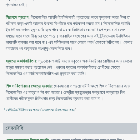
প্রয়োজন নেই।
শিরাপথে প্রয়োগ
: লিনেজোলিড আইভি ইনফিউসনটি প্রয়োগের আগে ক্ষুদ্রকনা আছে কিনা তা
পরীক্ষার জন্য একটি আলোর উৎসের বিপরীতে ধরে পর্যবেক্ষণ করতে হবে। লিনেজোলিড আইভি
ইনফিউসন দেখতে হলুদ বর্ণের হতে পারে যা এর কার্যকারিতায় কোনো বিরূপ প্রভাব না ফেলে
সময়ের সাথে সাথে তীব্রতর হতে পারে। ধারবাহিক সংযোগের জন্য এই ইন্ট্রাভেনাস ইনফিউসন
ভায়ালটি ব্যবহার করা যাবে না। এই সলিউশনের সাথে কোনো পদার্থ মেশানো উচিত নয়। একবার
বাবহারের পর অব্যবহৃত অংশটুকু ফেলে দিতে হবে।
যকৃতের অকার্যকারিতায়
: মৃদু থেকে মাঝারি ধরনের যকৃতের অকার্যকারিতার রোগীদের জন্য কোনো
মাত্রা সমন্বয় করার প্রয়োজন নেই। গুরুতর যকৃতের অকার্যকারিতার রোগীদের ক্ষেত্রে
লিনেজোলিড এব ফার্মাকোকাইনেটিক্স এর মূল্যায়ন করা হয়নি।
শিশু ও কিশোরদের ক্ষেত্রে ব্যবহার
: সেবনমাত্রা ও প্রয়োগবিধি অংশে শিশু ও কিশোরদের জন্য
লিনেজোলিড এর মাত্রা বর্ণনা করা হয়েছে। কেন্দ্রীয় স্নায়ুতন্ত্রের সংক্রমণে আক্রান্ত শিশু
রোগীদের পরীক্ষামূলক চিকিৎসার জন্য লিনেজোলিড ব্যবহার করা যাবে না।
* রেজিস্টার্ড চিকিৎসকের পরামর্শ মোতাবেক ঔষধ সেবন করুন
'
সেবনবিধি