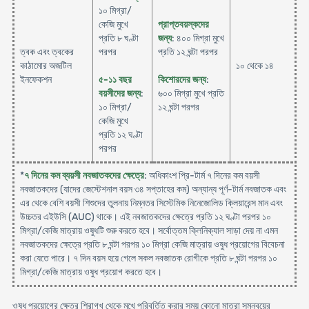
১০ মিগ্রা/
কেজি মুখে
প্রাপ্তবয়স্কদের
প্রতি ৮ ঘণ্টা
জন্য
: ৪০০ মিগ্রা মুখে
ত্বক এবং ত্বকের
পরপর
প্রতি ১২ ঘন্টা পরপর
কাঠামোর অজটিল
১০ থেকে ১৪
ইনফেকশন
৫-১১ বছর
কিশোরদের জন্য
:
বয়সীদের জন্য
:
৬০০ মিগ্রা মুখে প্রতি
১০ মিগ্রা/
১২ ঘন্টা পরপর
কেজি মুখে
প্রতি ১২ ঘণ্টা
পরপর
*
৭ দিনের কম ব্যয়সী নবজাতকদের ক্ষেত্রে
: অধিকাংশ প্রি-টার্ম ৭ দিনের কম বয়সী
নবজাতকদের (যাদের জেস্টেশনাল বয়স ৩৪ সপ্তাহের কম) অন্যান্য পূর্ণ-টার্ম নবজাতক এবং
এর থেকে বেশি বয়সী শিশুদের তুলনায় নিম্নতর সিস্টেমিক নিনেজোলিড ক্লিয়ারেন্স মান এবং
উচ্চতর এইউসি (AUC) থাকে। এই নবজাতকদের ক্ষেত্রে প্রতি ১২ ঘণ্টা পরপর ১০
মিগ্রা/কেজি মাত্রায় ওষুধটি শুরু করতে হবে। সর্বোত্তম ক্লিনিক্যাল সাড়া দেয় না এমন
নবজাতকদের ক্ষেত্রে প্রতি ৮ ঘন্টা পরপর ১০ মিগ্রা কেজি মাত্রায় ওষুধ প্রয়োগের বিবেচনা
করা যেতে পারে। ৭ দিন বয়স হয়ে গেলে সকল নবজাতক রোগীকে প্রতি ৮ ঘন্টা পরপর ১০
মিগ্রা/কেজি মাত্রায় ওষুধ প্রয়োগ করতে হবে।
ওষুধ প্রয়োগের ক্ষেত্র শিরাগখ থেকে মুখে পরিবর্তিত করার সময় কোনো মাত্রা সমন্বয়ের