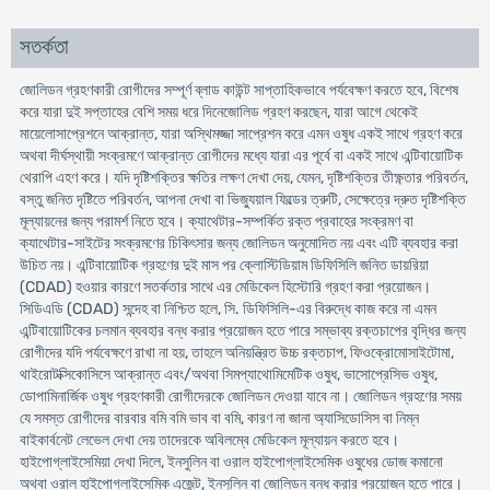
সতর্কতা
জোলিডন গ্রহণকারী রোগীদের সম্পূর্ণ ব্লাড কাউন্ট সাপ্তাহিকভাবে পর্যবেক্ষণ করতে হবে, বিশেষ
করে যারা দুই সপ্তাহের বেশি সময় ধরে দিনেজোলিড গ্রহণ করছেন, যারা আগে থেকেই
মায়েলোসাপ্রেশনে আক্রান্ত, যারা অস্থিমজ্জা সাপ্রেশন করে এমন ওষুধ একই সাথে গ্রহণ করে
অথবা দীর্ঘস্থায়ী সংক্রমণে আক্রান্ত রোগীদের মধ্যে যারা এর পূর্বে বা একই সাথে এন্টিবায়োটিক
থেরাপি এহণ করে। যদি দৃষ্টিশক্তির ক্ষতির লক্ষণ দেখা দেয়, যেমন, দৃষ্টিশক্তির তীক্ষ্ণতার পরিবর্তন,
বস্তু জনিত দৃষ্টিতে পরিবর্তন, আপনা দেখা বা ভিজ্যুয়াল ফিল্ডের ত্রুটি, সেক্ষেত্রে দ্রুত দৃষ্টিশক্তি
মূল্যায়নের জন্য পরামর্শ নিতে হবে। ক্যাথেটার-সম্পর্কিত রক্ত প্রবাহের সংক্রমণ বা
ক্যাথেটার-সাইটের সংক্রমণের চিকিৎসার জন্য জোলিডন অনুমোদিত নয় এবং এটি ব্যবহার করা
উচিত নয়। এন্টিবায়োটিক গ্রহণের দুই মাস পর ক্লোস্টিডিয়াম ডিফিসিলি জনিত ডায়রিয়া
(CDAD) হওয়ার কারণে সতর্কতার সাথে এর মেডিকেল হিস্টোরি গ্রহণ করা প্রয়োজন।
সিডিএডি (CDAD) সন্দেহ বা নিশ্চিত হলে, সি. ডিফিসিলি-এর বিরুদ্ধে কাজ করে না এমন
এন্টিবায়োটিকের চলমান ব্যবহার বন্ধ করার প্রয়োজন হতে পারে সম্ভাব্য রক্তচাপের বৃদ্ধির জন্য
রোগীদের যদি পর্যবেক্ষণে রাখা না হয়, তাহলে অনিয়ন্ত্রিত উচ্চ রক্তচাপ, ফিওক্রোমোসাইটোমা,
থাইরোটক্সিকোসিসে আক্রান্ত এবং/অথবা সিমপ্যাথোমিমেটিক ওষুধ, ভাসোপ্রেসিভ ওষুধ,
ডোপামিনার্জিক ওষুধ গ্রহণকারী রোগীদেরকে জোলিডন দেওয়া যাবে না। জোলিডন গ্রহণের সময়
যে সমস্ত রোগীদের বারবার বমি বমি ভাব বা বমি, কারণ না জানা অ্যাসিডোসিস বা নিম্ন
বাইকার্বনেট লেভেল দেখা দেয় তাদেরকে অবিলম্বে মেডিকেল মূল্যায়ন করতে হবে।
হাইপোগ্লাইসেমিয়া দেখা দিলে, ইনসুলিন বা ওরাল হাইপোগ্লাইসেমিক ওষুধের ডোজ কমানো
অথবা ওরাল হাইপোগ্লাইসেমিক এজেন্ট, ইনসুলিন বা জোলিডন বন্ধ করার প্রয়োজন হতে পারে।