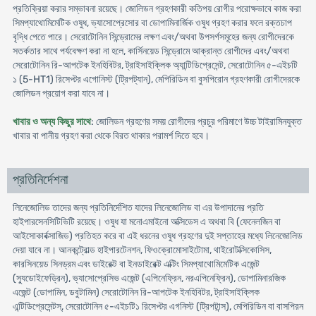
প্রতিক্রিয়া করার সম্ভাবনা রয়েছে। জোলিডন গ্রহণকারী কতিপয় রোগীর পরোক্ষভাবে কাজ করা
সিমপ্যাথোমিমেটিক ওষুধ, ভ্যাসোপ্রেসোর বা ডোপামিনার্জিক ওষুধ গ্রহণ করার ফলে রক্তচাপ
বৃদ্ধি পেতে পারে। সেরোটোনিন সিন্ড্রোমের লক্ষণ এবং/অথবা উপসর্গসমূহের জন্য রোগীদেরকে
সতর্কতার সাথে পর্যবেক্ষণ করা না হলে, কার্সিনয়েড সিন্ড্রোমে আক্রান্ত রোগীদের এবং/অথবা
সেরোটোনিন রি-আপটেক ইনহিবিটর, ট্রাইসাইক্লিক অ্যান্টিডিপ্রেসেন্ট, সেরোটোনিন ৫-এইচটি
১ (5-HT1) রিসেপ্টর এগোনিস্ট (ট্রিপট্যান), মেপিরিডিন বা বুসপিরোন গ্রহণকারী রোগীদেরকে
জোলিডন প্রয়োগ করা যাবে না।
খাবার ও অন্য কিছুর সাথে
: জোলিডন গ্রহণের সময় রোগীদের প্রচুর পরিমাণে উচ্চ টাইরামিনযুক্ত
খাবার বা পানীয় গ্রহণ করা থেকে বিরত থাকার পরামর্শ দিতে হবে।
প্রতিনির্দেশনা
লিনেজোলিড তাদের জন্য প্রতিনির্দেশিত যাদের লিনেজোলিড বা এর উপাদানের প্রতি
হাইপারসেনসিটিভিটি রয়েছে। ওষুধ যা মনোএমাইনো অক্সিডেস এ অথবা বি (ফেনেলজিন বা
আইসোকার্বক্সাজিড) প্রতিহত করে বা এই ধরনের ওষুধ গ্রহণের দুই সপ্তাহের মধ্যে লিনেজোলিড
দেয়া যাবে না। আনকন্ট্রোল্ড হাইপারটেনশন, ফিওক্রোমোসাইটোমা, থাইরোটক্সিকোসিস,
কারসিনয়েড সিনড্রম এবং ডাইরেক্ট বা ইনডাইরেক্ট এক্টিং সিমপ্যাথোমিমেটিক এজেন্ট
(স্যুডোইফেড্রিন), ভ্যাসোপ্রেসিভ এজেন্ট (এপিনেফ্রিন, নরএপিনেফ্রিন), ডোপামিনারজিক
এজেন্ট (ডোপামিন, ডবুটামিন) সেরোটোনিন রি-আপটেক ইনহিবিটর, ট্রাইসাইক্লিক
এন্টিডিপ্রেসেন্টস্, সেরোটোনিন ৫-এইচটি১ রিসেপ্টর এগনিস্ট (ট্রিপটান্স), মেপিরিডিন বা বাসপিরন