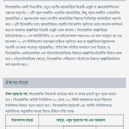
লিনেজোলিড একটি সিনথেটিক, নতুন শ্রেণীর ব্যাকটেরিয়া বিরোধী এজেন্ট যা অক্সাজোলিডিনোন
গ্রুপের অন্তর্গত। এটি গ্রাম পজেটিভ এরোবিক ব্যাকটেরিয়া, কিছু গ্রাম পজেটিভ এনারোবিক
ব্যাকটেরিয়া ও স্বল্পসংখ্যক গ্রাম নেগেটিভ ব্যাকটেরিয়া বিরুদ্ধে ইনভিট্রো কার্যকারিতা প্রদর্শন
করে। এটি সিলেকটিভ ভাবে ব্যাকটেরিয়ার প্রোটিন সিন্থেসিস প্রতিহত করার মাধ্যমে কার্যসাধন
করে যা অন্যান্য ব্যাক্টেরিয়া বিরোধী এজেন্ট থেকে আলাদা। লিনেজোলিড ব্যাক্টেরিয়ার
রাইবোসোমের ৫০ এস সাবইউনিটের ২৩ এস রাইবোসোমাল আরএনএ এর সাথে সংযুক্ত হয় এবং
ফাংশনাল ৭০ এস ইনিসিয়েশান কমপ্লেক্স তৈরীকে প্রতিহত করে যা ব্যাক্টেরিয়াল ট্রান্সলেশন
প্রণালী এর জন্য অত্যন্ত প্রয়োজনীয়। টাইম কিল স্টাডির ফলাফলে দেখা গিয়েছে যে,
লিনেজোলিড এনটেরোকক্কি এবং স্ট্যাফাইলোকক্কির বিরুদ্ধে ব্যাক্টোরিওস্ট্যাটিক হিসাবে কাজ
করে। স্ট্রেপটোকক্কির ক্ষেত্রে, লিনেজোলিড বেশীরভাগ স্ট্রেইনের বিরুদ্ধে ব্যাক্টেরিসাইডাল
কার্য প্রদর্শন করে।
ঔষধের মাত্রা
ঔষধ গ্রহণের পথ
: লিনেজোলিড ট্যাবলেট খাবারের সাথে বা খাবার ছাড়াই মুখে গ্রহণ করতে
হবে। লিনেজোলিড আইভি ইনফিউসন ৩০ থেকে ১২০ মিনিট সময়কালের মধ্যে শিরাপথে
ইনফিউসন হিসাবে গ্রহণ করতে হবে। লিনেজোলিড ট্যাবলেট এবং আইভি ইনফিউসনের
প্রতিদিনের অনুমোদিত মাত্রা নিচের টেবিলে বর্ণিত হলোঃ
ইনফেকশন মাত্রা
মাত্রা, ওষুধ গ্রহণের পথ এবং সময়কাল