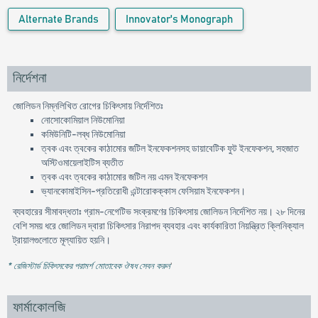
Alternate Brands
Innovator's Monograph
নির্দেশনা
জোলিডন নিম্নলিখিত রোগের চিকিৎসায় নির্দেশিতঃ
নোসোকোমিয়াল নিউমোনিয়া
কমিউনিটি-লব্ধ নিউমোনিয়া
ত্বক এবং ত্বকের কাঠামোর জটিল ইনফেকশনসহ ডায়াবেটিক ফুট ইনফেকশন, সহজাত
অস্টিওমায়েলাইটিস ব্যতীত
ত্বক এবং ত্বকের কাঠামোর জটিল নয় এমন ইনফেকশন
ভ্যানকোমাইসিন-প্রতিরোধী এন্টারোকক্কাস ফেসিয়াম ইনফেকশন।
ব্যবহারের সীমাবদ্ধতাঃ গ্রাম-নেগেটিভ সংক্রমণের চিকিৎসায় জোলিডন নির্দেশিত নয়। ২৮ দিনের
বেশি সময় ধরে জোলিডন দ্বারা চিকিৎসার নিরাপদ ব্যবহার এবং কার্যকারিতা নিয়ন্ত্রিত ক্লিনিক্যাল
ট্রায়ালগুলোতে মূল্যায়িত হয়নি।
* রেজিস্টার্ড চিকিৎসকের পরামর্শ মোতাবেক ঔষধ সেবন করুন
'
ফার্মাকোলজি