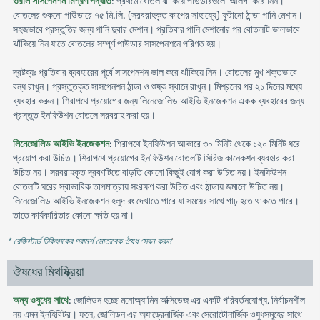
ওরাল সাসপেনশন মিশ্রণ পদ্ধতি
: প্রথমে বোতল ঝাকিয়ে পাউডারগুলো আলগা করে নিন।
বোতলের শুকনো পাউডারে ৭৫ মি.লি. (সরবরাহকৃত কাপের সাহায্যে) ফুটানো ঠান্ডা পানি মেশান।
সহজভাবে প্রস্তুতির জন্য পানি দুবার মেশান। প্রতিবার পানি মেশানোর পর বোতলটি ভালভাবে
ঝাঁকিয়ে নিন যাতে বোতলের সম্পূর্ণ পাউডার সাসপেনশনে পরিণত হয়।
দ্রষ্টব্যঃ প্রতিবার ব্যবহারের পূর্বে সাসপেনশন ভাল করে ঝাঁকিয়ে নিন। বোতলের মুখ শক্তভাবে
বন্ধ রাখুন। প্রস্তুতকৃত সাসপেনশন ঠান্ডা ও শুষ্ক স্থানে রাখুন। মিশ্রনের পর ২১ দিনের মধ্যে
ব্যবহার করুন। শিরাপথে প্রয়োগের জন্য লিনেজোলিড আইভি ইনজেকশন একক ব্যবহারের জন্য
প্রস্তুত ইনফিউশন বোতলে সরবরাহ করা হয়।
লিনেজোলিড আইভি ইনজেকশন
: শিরাপথে ইনফিউশন আকারে ৩০ মিনিট থেকে ১২০ মিনিট ধরে
প্রয়োগ করা উচিত। শিরাপথে প্রয়োগের ইনফিউশন বোতলটি সিরিজ কানেকশন ব্যবহার করা
উচিত নয়। সরবরাহকৃত দ্রবণটিতে বাড়তি কোনো কিছুই যোগ করা উচিত নয়। ইনফিউশন
বোতলটি ঘরের স্বাভাবিক তাপমাত্রায় সংরক্ষণ করা উচিত এবং ঠান্ডায় জমানো উচিত নয়।
লিনেজোলিড আইভি ইনজেকশন হলুদ রং দেখাতে পারে যা সময়ের সাথে গাঢ় হতে থাকতে পারে।
তাতে কার্যকারিতার কোনো ক্ষতি হয় না।
* রেজিস্টার্ড চিকিৎসকের পরামর্শ মোতাবেক ঔষধ সেবন করুন
'
ঔষধের মিথষ্ক্রিয়া
অন্য ওষুধের সাথে
: জোলিডন হচ্ছে মনোঅ্যামিন অক্সিডেজ এর একটি পরিবর্তনযোগ্য, নির্বাচনশীল
নয় এমন ইনহিবিটর। ফলে, জোলিডন এর অ্যাড্রেনার্জিক এবং সেরোটোনার্জিক ওষুধসমূহের সাথে