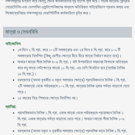
লক্ষণসমূহের উন্নতি করে কিন্তু মোটর কার্যকারিতায় মৃদু হতাশা সৃষ্টি করে। সঠিক মাত্রায় কেন্দ্রীয়
সেরোটোনিন এবং ডোপামিন এ্যান্টাগোনিজমের মাধ্যমে অতিরিক্ত পাইরেমিডাল প্রভাব কমায় এবং
সিজোফ্রেনিয়ার লক্ষণসমূহের থেরাপিউটিক কার্যকারিতা বৃদ্ধি করে।
মাত্রা ও সেবনবিধি
সাইকোসিস
:
১ম দিনে ২ মি.গ্রা. করে ১-২টি সমমাত্রায় এবং ২য় দিনে ৪ মি.গ্রা. করে ১-২ টি
সমমাত্রায় নির্দেশিত (কিছু রোগীর ক্ষেত্রে ধীরে ধীরে মাত্রা নির্ধারণ করতে হবে)।
সাধারণ মাত্রা সীমা দৈনিক ৪-৬ মি.গ্রা.। যদি উপকারিতা সম্ভাব্য বিপদকে অতিক্রম
করে শুধু মাত্র সেইক্ষেত্রে মাত্রা ১০ মি.গ্রা. এর বেশি বিবেচিত হবে (সর্বোচ্চ দৈনিক
১৬ মি.গ্রা.)।
বয়স্কদের (অথবা বৃক্কীয় ও যকৃত সমস্যার ক্ষেত্রে) প্রাথমিকভাবে দৈনিক ১ মি.গ্রা.
২টি সমমাত্রা থেকে পর্যায়ক্রমে ১-২ মি.গ্রা. মাত্রায় দৈনিক দুবার পর্যন্ত বাড়ানো যেতে
পারে।
১৫ বছরের নিচে শিশুদের ক্ষেত্রে নির্দেশিত নয়।
ম্যানিয়া
:
প্রাথমিকভাবে দৈনিক ১ মি.গ্রা. একক মাত্রা থেকে পর্যায়ক্রমে প্রয়োজনে দৈনিক ২
মি.গ্রা. একক মাত্রায় পর্যন্ত বাড়ানো যেতে পারে। সাধারণ মাত্রা সীমা দৈনিক ১-৬
মি.গ্রা.
বয়স্কদের (অথবা যকৃত ও বৃক্কীয় সমস্যার ক্ষেত্রে) প্রাথমিক ভাবে দৈনিক ১ মি.গ্রা.