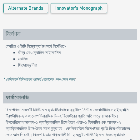
Alternate Brands
Innovator's Monograph
নির্দেশনা
স্পেরিড ওডিটি নিম্নোক্ত উপসর্গে নির্দেশিত-
তীব্র এবং ক্রোনিক সাইকোসিস
ম্যানিয়া
সিজোফ্রেনিয়া
* রেজিস্টার্ড চিকিৎসকের পরামর্শ মোতাবেক ঔষধ সেবন করুন
'
ফার্মাকোলজি
রিসপেরিডোন একটি নির্দিষ্ট মনোঅ্যামাইনারজিক অ্যান্টাগোনিস্ট যা সেরোটোনিন ৫ হাইড্রোক্সি
ট্রিপটামিন-২ এবং ডোপামিনারজিক ডি-২ রিসেপ্টরের প্রতি অতি মাত্রায় আকৰ্ষিত।
রিসপেরিডোন আলফা-১ অ্যাড্রিনারজিক রিসেপ্টরের এইচ-১ হিস্টামিন এবং আলফা-২
অ্যাড্রিনারজিক রিসেপ্টরের সাথে যুক্ত হয়। কোলিনারজিক রিসেপ্টরের প্রতি রিসপেরিডোনের
কোন আকর্ষণ নেই। রিসপেরিডোন শক্তিশালী ডি-২ অ্যান্টাগোনিষ্ট হিসেবে সিজোফ্রেনিয়ার