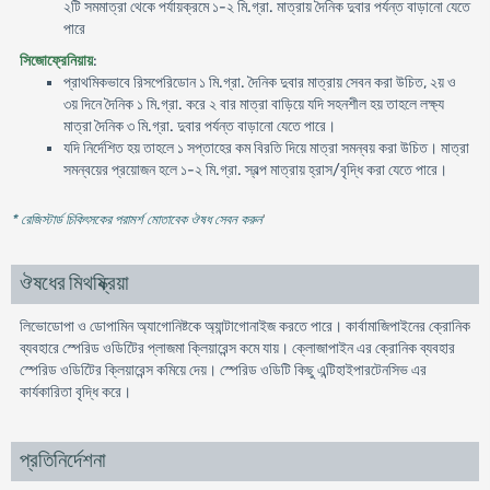
২টি সমমাত্রা থেকে পর্যায়ক্রমে ১-২ মি.গ্রা. মাত্রায় দৈনিক দুবার পর্যন্ত বাড়ানো যেতে
পারে
সিজোফ্রেনিয়ায়
:
প্রাথমিকভাবে রিসপেরিডোন ১ মি.গ্রা. দৈনিক দুবার মাত্রায় সেবন করা উচিত, ২য় ও
৩য় দিনে দৈনিক ১ মি.গ্রা. করে ২ বার মাত্রা বাড়িয়ে যদি সহনশীল হয় তাহলে লক্ষ্য
মাত্রা দৈনিক ৩ মি.গ্রা. দুবার পর্যন্ত বাড়ানো যেতে পারে।
যদি নির্দেশিত হয় তাহলে ১ সপ্তাহের কম বিরতি দিয়ে মাত্রা সমন্বয় করা উচিত। মাত্রা
সমন্বয়ের প্রয়োজন হলে ১-২ মি.গ্রা. স্বল্প মাত্রায় হ্রাস/বৃদ্ধি করা যেতে পারে।
* রেজিস্টার্ড চিকিৎসকের পরামর্শ মোতাবেক ঔষধ সেবন করুন
'
ঔষধের মিথষ্ক্রিয়া
লিভোডোপা ও ডোপামিন অ্যাগোনিষ্টকে অ্যান্টাগোনাইজ করতে পারে। কার্বামাজিপাইনের ক্রোনিক
ব্যবহারে স্পেরিড ওডিটিের প্লাজমা ক্লিয়ারেন্স কমে যায়। ক্লোজাপাইন এর ক্রোনিক ব্যবহার
স্পেরিড ওডিটিের ক্লিয়ারেন্স কমিয়ে দেয়। স্পেরিড ওডিটি কিছু এন্টিহাইপারটেনসিভ এর
কার্যকারিতা বৃদ্ধি করে।
প্রতিনির্দেশনা