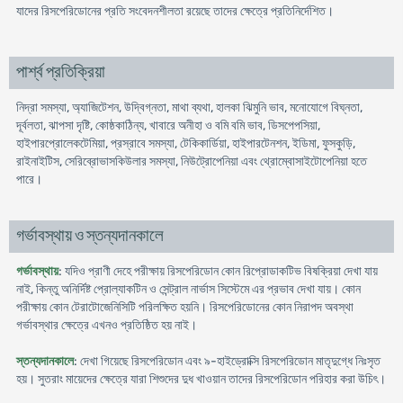
যাদের রিসপেরিডোনের প্রতি সংবেদনশীলতা রয়েছে তাদের ক্ষেত্রে প্রতিনির্দেশিত।
পার্শ্ব প্রতিক্রিয়া
নিদ্রা সমস্যা, অ্যাজিটেশন, উদ্বিগ্নতা, মাথা ব্যথা, হালকা ঝিমুনি ভাব, মনোযোগে বিঘ্নতা,
দূর্বলতা, ঝাপসা দৃষ্টি, কোষ্ঠকাঠিন্য, খাবারে অনীহা ও বমি বমি ভাব, ডিসপেপসিয়া,
হাইপারপ্রোলেকটেমিয়া, প্রস্রাবে সমস্যা, টেকিকার্ডিয়া, হাইপারটেনশন, ইডিমা, ফুসকুড়ি,
রাইনাইটিস, সেরিব্রোভাসকিউলার সমস্যা, নিউট্রোপেনিয়া এবং থ্রোম্বোসাইটোপেনিয়া হতে
পারে।
গর্ভাবস্থায় ও স্তন্যদানকালে
গর্ভাবস্থায়
: যদিও প্রাণী দেহে পরীক্ষায় রিসপেরিডোন কোন রিপ্রোডাকটিভ বিষক্রিয়া দেখা যায়
নাই, কিন্তু অনির্দিষ্ট প্রোল্যাকটিন ও সেন্ট্রাল নার্ভাস সিস্টেমে এর প্রভাব দেখা যায়। কোন
পরীক্ষায় কোন টেরাটোজেনিসিটি পরিলক্ষিত হয়নি। রিসপেরিডোনের কোন নিরাপদ অবস্থা
গর্ভাবস্থার ক্ষেত্রে এখনও প্রতিষ্ঠিত হয় নাই।
স্তন্যদানকালে
: দেখা গিয়েছে রিসপেরিডোন এবং ৯-হাইড্রোক্সি রিসপেরিডোন মাতৃদুগ্ধে নিঃসৃত
হয়। সুতরাং মায়েদের ক্ষেত্রে যারা শিশুদের দুধ খাওয়ান তাদের রিসপেরিডোন পরিহার করা উচিৎ।