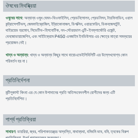
ঔষধের মিথষ্ক্রিয়া
ওষুধের সাথে
: অন্যান্য ওষুধ যেমন-থিওফাইলিন, প্রেডনিসোলন, প্রেডনিসন, টারফিনাডিন, ওরাল
কন্ট্রাসেপটিভস্, জেমফাইব্রোজিল, ইট্রাকোনাজল, ডিগক্সিন, ওয়ারফেরিন, ডিকনজেসটেন্ট,
থাইরয়েড হরমোন, সিডেটিভ-হিপনোটিক, নন-স্টেরয়ডাল এন্টি-ইনফ্লামেটরি এজেন্ট,
বেনজোডায়াজেপিন, এবং সাইটক্রোম P450 এনজাইম ইনডিউসার এর ক্ষেত্রে মাত্রা সমন্বয়ের
প্রয়োজন নেই।
খাদ্য ও অন্যান্য
: খাদ্য ও অন্যান্য কিছুর সাথে বায়োএভেইলিবিলিটি এর উল্লেখযোগ্য কোন
পরিবর্তন হয় না।
প্রতিনির্দেশনা
মন্টিলুকাস্ট কিংবা এর যে কোন উপাদানের প্রতি অতিসংবেদনশীল রোগীদের জন্য এটি
প্রতিনির্দেশিত।
পার্শ্ব প্রতিক্রিয়া
সাধারণ
: ডায়রিয়া, জ্বর, পরিপাকতন্ত্রের অস্বস্তি, মাথাব্যথা, বমিবমি ভাব, বমি, ত্বকের বিরুপ
প্রতিক্রিয়া, উর্ধ্ব শ্বাসতন্ত্রের সংক্রমণ।