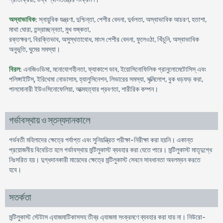
অস্বাভাবিক
: স্নায়ুবিক যন্ত্রণা, দুশ্চিন্তা, পেশীর বেদনা, দুর্বলতা, অস্বাভাবিক আচরণ, হতাশা,
মাথা ঘোরা, তন্দ্রাচ্ছন্নতা, মুখ শুষ্কতা,
রক্তক্ষরণ, বিরক্তিভাব, অসুস্থতাবোধ, মাংস পেশীর বেদনা, ফুলেওঠা, খিঁচুনি, অস্বাভাবিক
অনুভূতি, ঘুমের সমস্যা।
বিরল
: এনজিওডিমা, মনোযোগহীনতা, ফ্যাকাশে ভাব, ইয়োসিনোফিলিক গ্রানুলোমেটোসিস্ এবং
পলিঙ্গাইটিস্, ইরিথেমা নোডাসাম, হ্যালুসিনেশন, লিভারের সমস্যা, সৃত্মিলোপ, বুক ধড়ফড় করা,
পালমোনারী ইউওসিনোফেলিয়া, আত্মহত্যার প্রবণতা, শারীরিক কম্পন।
গর্ভাবস্থায় ও স্তন্যদানকালে
গর্ভবতী মহিলাদের ক্ষেত্রে পর্যাপ্ত এবং সুনিয়ন্ত্রিত পরীক্ষা-নিরীক্ষা করা হয়নি। একান্ত
প্রয়োজনীয় বিবেচিত হলে গর্ভাবস্থায় মন্টিলুকাস্ট ব্যবহার করা যেতে পারে। মন্টিলুকাস্ট মাতৃদুগ্ধে
নিঃসরিত হয়। দুগ্ধদানকারী মায়েদের ক্ষেত্রে মন্টিলুকাস্ট সেবনে সাবধানতা অবলম্বন করতে
হবে।
সতর্কতা
মন্টিলুকাস্ট স্টেটাস এ্যাজমাটিকাসসহ তীব্র এ্যাজমা সংক্রমণে ব্যবহার করা যায় না। নিউরো-