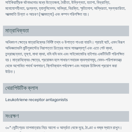
সাইকিয়াট্রিক ঘটনাগুলোর মধ্যে উত্তেজনা, বৈরীতা, উদ্বিগ্নতা, হতাশা, বিভ্রান্তি,
মনোযোগহীনতা, দুঃস্বপ্ন, হ্যালুসিনেশন, অনিদ্রা, বিরক্তি, স্মৃতিলোপ, অস্থিরতা, স্বপ্নচারিতা,
আত্মঘাতি চিন্তা ও আচরণ (আত্মহত্যা) এবং কম্পন পরিলক্ষিত হয়।
মাত্রাধিক্যতা
অধিকাংশ ক্ষেত্রে মাত্রাধিক্যের নির্দিষ্ট তথ্য ও উপাত্ত পাওয়া যায়নি। প্রায়ই ঘটে, এমন বিরূপ
অভিজ্ঞতাগুলি মন্টিলুকাস্টের নিরাপত্তা চিত্রের সাথে সামঞ্জস্যপূর্ণ এবং এতে পেট ব্যথা,
তন্দ্রাচ্ছন্নতা, তৃষ্ণা, মাথা ব্যথা, বমি বমি ভাব এবং সাইকোমোটর হাইপার একটিভিটি পরিলক্ষিত
হয়। মাত্রাধিক্যের ক্ষেত্রে, প্রয়োজন হলে সাধারণ সহায়ক ব্যবস্থাসমূহ, যেমন-পরিপাকতন্ত্র
থেকে অশোধিত পদার্থ অপসারণ, ক্লিনিক্যাল পর্যবেক্ষণ এবং সহায়ক চিকিৎসা প্রয়োগ করা
উচিত।
থেরাপিউটিক ক্লাস
Leukotriene receptor antagonists
সংরক্ষণ
৩০° সেন্টিগ্রেড তাপমাত্রার নিচে আলো ও আর্দ্রতা থেকে দূরে, ঠাণ্ডা ও শুষ্ক স্থানে রাখুন।