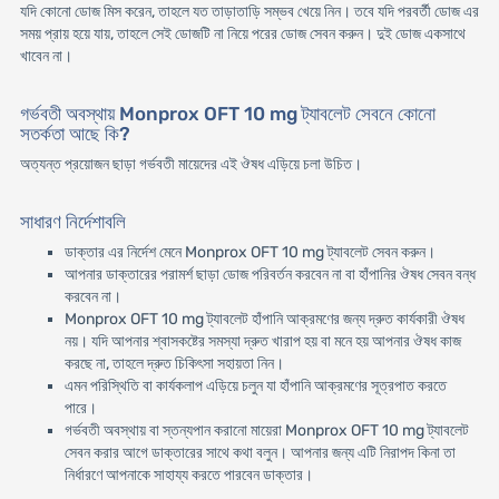
যদি কোনো ডোজ মিস করেন, তাহলে যত তাড়াতাড়ি সম্ভব খেয়ে নিন। তবে যদি পরবর্তী ডোজ এর
সময় প্রায় হয়ে যায়, তাহলে সেই ডোজটি না নিয়ে পরের ডোজ সেবন করুন। দুই ডোজ একসাথে
খাবেন না।
গর্ভবতী অবস্থায় Monprox OFT 10 mg ট্যাবলেট সেবনে কোনো
সতর্কতা আছে কি?
অত্যন্ত প্রয়োজন ছাড়া গর্ভবতী মায়েদের এই ঔষধ এড়িয়ে চলা উচিত।
সাধারণ নির্দেশাবলি
ডাক্তার এর নির্দেশ মেনে Monprox OFT 10 mg ট্যাবলেট সেবন করুন।
আপনার ডাক্তারের পরামর্শ ছাড়া ডোজ পরিবর্তন করবেন না বা হাঁপানির ঔষধ সেবন বন্ধ
করবেন না।
Monprox OFT 10 mg ট্যাবলেট হাঁপানি আক্রমণের জন্য দ্রুত কার্যকারী ঔষধ
নয়। যদি আপনার শ্বাসকষ্টের সমস্যা দ্রুত খারাপ হয় বা মনে হয় আপনার ঔষধ কাজ
করছে না, তাহলে দ্রুত চিকিৎসা সহায়তা নিন।
এমন পরিস্থিতি বা কার্যকলাপ এড়িয়ে চলুন যা হাঁপানি আক্রমণের সূত্রপাত করতে
পারে।
গর্ভবতী অবস্থায় বা স্তন্যপান করানো মায়েরা Monprox OFT 10 mg ট্যাবলেট
সেবন করার আগে ডাক্তারের সাথে কথা বলুন। আপনার জন্য এটি নিরাপদ কিনা তা
নির্ধারণে আপনাকে সাহায্য করতে পারবেন ডাক্তার।