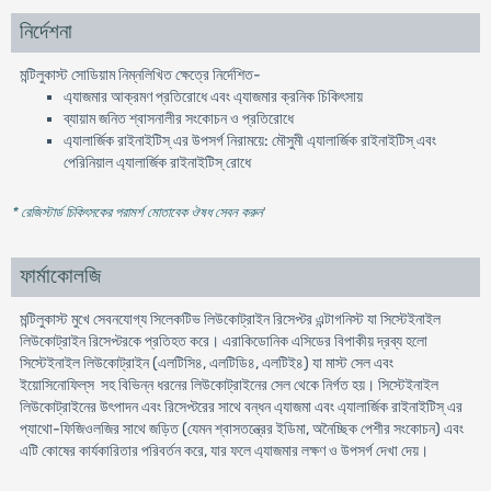
নির্দেশনা
মন্টিলুকাস্ট সোডিয়াম নিম্নলিখিত ক্ষেত্রে নির্দেশিত-
এ্যাজমার আক্রমণ প্রতিরোধে এবং এ্যাজমার ক্রনিক চিকিৎসায়
ব্যায়াম জনিত শ্বাসনালীর সংকোচন ও প্রতিরোধে
এ্যালার্জিক রাইনাইটিস্ এর উপসর্গ নিরাময়ে: মৌসুমী এ্যালার্জিক রাইনাইটিস্ এবং
পেরিনিয়াল এ্যালার্জিক রাইনাইটিস্ রোধে
* রেজিস্টার্ড চিকিৎসকের পরামর্শ মোতাবেক ঔষধ সেবন করুন
'
ফার্মাকোলজি
মন্টিলুকাস্ট মুখে সেবনযোগ্য সিলেকটিভ লিউকোট্রাইন রিসেপ্টর এন্টাগনিস্ট যা সিস্টেইনাইল
লিউকোট্রাইন রিসেপ্টরকে প্রতিহত করে। এরাকিডোনিক এসিডের বিপাকীয় দ্রব্য হলো
সিস্টেইনাইল লিউকোট্রাইন (এলটিসি৪, এলটিডি৪, এলটিই৪) যা মাস্ট সেল এবং
ইয়োসিনোফিল্‌স সহ বিভিন্ন ধরনের লিউকোট্রাইনের সেল থেকে নির্গত হয়। সিস্টেইনাইল
লিউকোট্রাইনের উৎপাদন এবং রিসেপ্টরের সাথে বন্ধন এ্যাজমা এবং এ্যালার্জিক রাইনাইটিস্ এর
প্যাথো-ফিজিওলজির সাথে জড়িত (যেমন শ্বাসতন্ত্রের ইডিমা, অনৈচ্ছিক পেশীর সংকোচন) এবং
এটি কোষের কার্যকারিতার পরিবর্তন করে, যার ফলে এ্যাজমার লক্ষণ ও উপসর্গ দেখা দেয়।