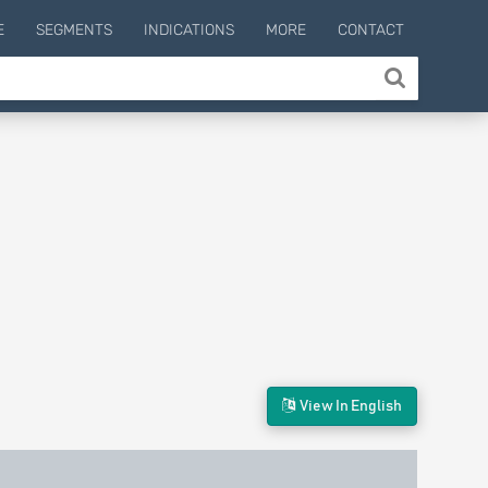
E
SEGMENTS
INDICATIONS
MORE
CONTACT
View In English