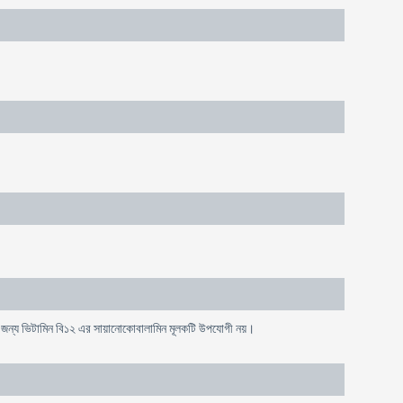
ার জন্য ভিটামিন বি১২ এর সায়ানোকোবালামিন মূলকটি উপযোগী নয়।