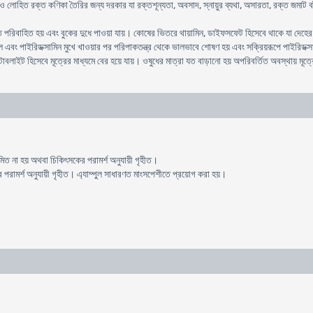
 লোহিত রক্ত কণিকা তৈরির জন্য দরকার যা রক্তশূন্যতা, অবসাদ, স্নায়ুর ব্যথা, অসারতা, রক্ত জমাট বা
রিবাহিত হয় এবং বুকের দুধে পাওয়া যায়। কোষের ভিতরে থায়ামিন, ডাইফসফেট হিসেবে থাকে যা দেহের ভিত
াল এবং পাইরিডক্সামিন মুখে খাওয়ার পর পরিপাকতন্ত্র থেকে ভালভাবে শোষণ হয় এবং সক্রিয়রূপে পাইরিড
াবলাইট হিসেবে মূত্রের মাধ্যমে বের হয়ে যায়। ওষুধের মাত্রা যত বাড়ানো হয় অপরিবর্তিত অবস্থায় মূত্
রশমিত না হয় অথবা চিকিৎসকের পরামর্শ অনুযায়ী গৃহীত।
রামর্শ অনুযায়ী গৃহীত। এ্যাম্পুল সাধারণত মাংসপেশীতে প্রয়োগ করা হয়।