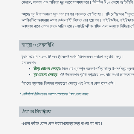
স্ট্রোক, অবসাদ এবং অনিদ্রা দূর করতে সাহায্য করে। ভিটামিন বি১২ কোষে প্রতিলিপি ও
ওষুধের মূল উপাদানগুলো মুখে খাওয়ার পর ভালভাবে শোষিত হয়। এটি বেশিরভাগ টিস্যুতে প
অপরিবর্তিত অবস্থায় অথবা মেটাবলাইট হিসেবে বের হয়ে যায়। পাইরিডক্সিন, পাইরিডক্স
অবস্থায় থাকে যেখান থেকে জারিত হয়ে ৪-পাইরিডক্সিক এসিড এবং অন্যান্য নিষ্ক্রিয় মেট
মাত্রা ও সেবনবিধি
ট্যাবলেটঃ দিনে ১-৩ টি করে ট্যাবলেট অথবা চিকিৎসকের পরামর্শ অনুযায়ী সেব্য।
ইনজেকশনঃ
তীব্র রোগের ক্ষেত্রে
: দিনে ১টি এ্যাম্পুল যতক্ষণ পর্যন্ত তীব্র উপসর্গসমূহ প্
মৃদু রোগের ক্ষেত্রে
: ১টি ইনজেকশন প্রতি সপ্তাহে ২-৩ বার অথবা চিকিৎসকের প
শিশুদের ব্যবহারঃ শিশুদের ব্যবহারের ক্ষেত্রে এই ঔষধের কোন তথ্য নেই।
* রেজিস্টার্ড চিকিৎসকের পরামর্শ মোতাবেক ঔষধ সেবন করুন
'
ঔষধের মিথষ্ক্রিয়া
এখনো পর্যন্ত তেমন কোন উল্লেখযোগ্য তথ্য পাওয়া যায় নাই।