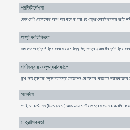
প্রতিনির্দেশনা
যেসব রোগী লেভোডোপা গ্রহণ করে থাকে বা যারা এই ওষুধের কোন উপাদানের প্রতি অতিমা
পার্শ্ব প্রতিক্রিয়া
সাধারণত পার্শ্বপ্রতিক্রিয়া দেখা যায় না; কিন্তু কিছু ক্ষেত্রে অ্যালার্জির প্রতিক্রিয়া দে
গর্ভাবস্থায় ও স্তন্যদানকালে
মুখে সেব্য ট্যাবলেট অনুমোদিত কিন্তু ইনজেকশন এর ব্যবহার বেনজাইল অ্যালকোহলের
সতর্কতা
স্পাইনাল কর্ডের ক্ষয় (ডিজেনারেশন) আছে এমন রোগীর ক্ষেত্রে সায়ানোকোবালামিন ব্
মাত্রাধিক্যতা