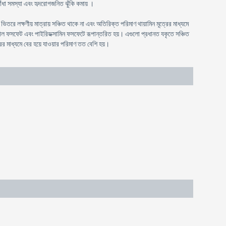
ঁধা সমস্যা এবং হৃদরোগজনিত ঝুঁকি কমায় ।
রে লক্ষণীয় মাত্রায় সঞ্চিত থাকে না এবং অতিরিক্ত পরিমাণ থায়ামিন মূত্রের মাধ্যমে
ক্সাল ফসফেট এবং পাইরিডক্সামিন ফসফেটে রূপান্তরিত হয়। এগুলো প্রধানত যকৃতে সঞ্চিত
রের মাধ্যমে বের হয়ে যাওয়ার পরিমাণ তত বেশি হয়।