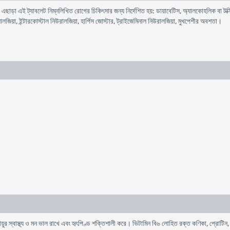
ে। এছাড়া এই ট্যাবলেট নিম্নলিখিত রোগের চিকিৎসার জন্য নির্দেশিত হয়: ডায়াবেটিস, অ্যালকোহলিক বা ট
ায়ালজিয়া, ইন্টারকোস্টাল নিউরালজিয়া, হার্পিস জোস্টার, ট্রাইজেমিনাল নিউরালজিয়া, মুখপেশীর অবশতা।
য়ুর স্বাস্থ্য ও মন ভাল রাখে এবং হৃৎপিণ্ড শক্তিশালী করে। ভিটামিন বি৬ লোহিত রক্ত কণিকা, প্রোটিন