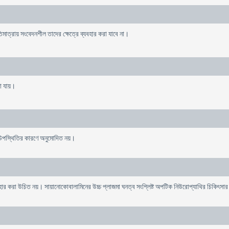
ত্রায় সংবেদনশীল তাদের ক্ষেত্রে ব্যবহার করা যাবে না।
খা যায়।
 উপস্থিতির কারণে অনুমোদিত নয়।
যবহার করা উচিত নয়। সায়ানোকোবালামিনের উচ্চ প্লাজমা ঘনত্ব সংশ্লিষ্ট অপটিক নিউরোপ্যাথির চিকিৎস