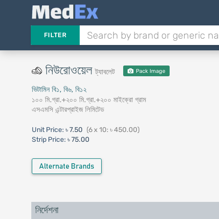
FILTER
নিউরোওয়েল
ট্যাবলেট
Pack Image
ভিটামিন বি১, বি৬, বি১২
১০০ মি.গ্রা.+২০০ মি.গ্রা.+২০০ মাইক্রো গ্রাম
এসএমসি এন্টারপ্রাইজ লিমিটেড
Unit Price:
৳ 7.50
(6 x 10: ৳ 450.00)
Strip Price:
৳ 75.00
Alternate Brands
নির্দেশনা