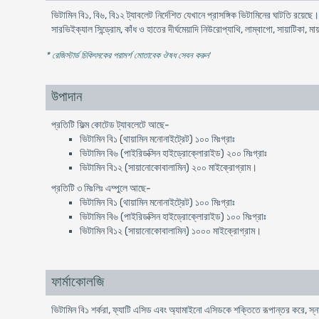
ভিটামিন বি১, বি৬, বি১২ ট্যাবলেট নির্দেশিত যেখানে প্রাসঙ্গিক ভিটামিনের ঘাটতি রয়েছ
সারভিইক্যাল সিন্ড্রোম, কাঁধ ও হাতের দীর্ঘমেয়াদি নিউরোপ্যাথি, লাম্বাগো, সায়াটিকা, ম
* রেজিস্টার্ড চিকিৎসকের পরামর্শ মোতাবেক ঔষধ সেবন করুন
'
উপাদান
প্রতিটি ফিল্ম কোটেড ট্যাবলেটে আছে-
ভিটামিন বি১ (থায়ামিন মনোনাইট্রেট) ১০০ মিঃগ্রাঃ
ভিটামিন বি৬ (পাইরিডক্সিন হাইড্রোক্লোরাইড) ২০০ মিঃগ্রাঃ
ভিটামিন বি১২ (সায়ানোকোবালামিন) ২০০ মাইক্রোগ্রাম।
প্রতিটি ৩ মিঃলিঃ এম্পুলে আছে-
ভিটামিন বি১ (থায়ামিন মনোনাইট্রেট) ১০০ মিঃগ্রাঃ
ভিটামিন বি৬ (পাইরিডক্সিন হাইড্রোক্লোরাইড) ১০০ মিঃগ্রাঃ
ভিটামিন বি১২ (সায়ানোকোবালামিন) ১০০০ মাইক্রোগ্রাম।
ফার্মাকোলজি
ভিটামিন বি১ শর্করা, ফ্যাটি এসিড এবং অ্যামাইনো এসিডকে শক্তিতে রূপান্তর করে, স্না