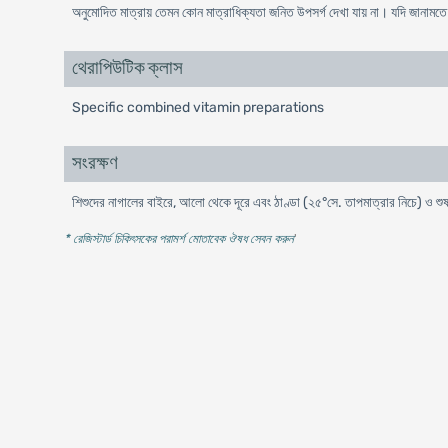
অনুমোদিত মাত্রায় তেমন কোন মাত্রাধিক্যতা জনিত উপসর্গ দেখা যায় না। যদি জানামতে 
থেরাপিউটিক ক্লাস
Specific combined vitamin preparations
সংরক্ষণ
শিশুদের নাগালের বাইরে, আলো থেকে দূরে এবং ঠাণ্ডা (২৫°সে. তাপমাত্রার নিচে) ও শুষ
* রেজিস্টার্ড চিকিৎসকের পরামর্শ মোতাবেক ঔষধ সেবন করুন
'