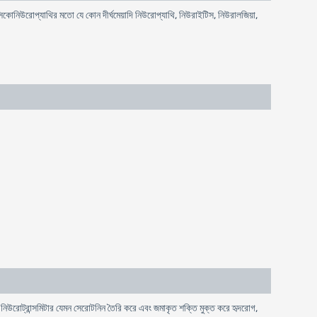
ক্সিকোনিউরোপ্যাথির মতো যে কোন দীর্ঘমেয়াদি নিউরোপ্যাথি, নিউরাইটিস, নিউরালজিয়া,
, নিউরোট্রান্সমিটার যেমন সেরোটনিন তৈরি করে এবং জমাকৃত শক্তি মুক্ত করে হৃদরোগ,