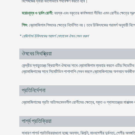
বিশেষজ্ঞের দ্বারা ভালোভাবে পর্যবেক্ষণ করতে হবে।
বয়োঃবৃদ্ধ ও দুর্বল রোগী
: বয়স্ক এবং যকৃতের কার্যক্ষমতা সীমিত এমন রোগীর ক্ষেত্রে স্
শিশু
: ব্রোমাজিপাম শিশুদের ক্ষেত্রে নির্দেশিত নয়। তবে চিকিৎসকের পরামর্শ অনুযায়
* রেজিস্টার্ড চিকিৎসকের পরামর্শ মোতাবেক ঔষধ সেবন করুন
'
ঔষধের মিথষ্ক্রিয়া
কেন্দ্রীয় স্নায়ুতন্ত্রে ক্রিয়াশীল ঔষধের সাথে ব্রোমাজিপাম ব্যবহার করলে এটির সিডেটিভ ক
ব্রোমাজিপামের সাথে সিমেটিডিন পাশাপাশি সেবন করলে ব্রোমাজিপামের অপনয়ন অর্ধজীব
প্রতিনির্দেশনা
ব্রোমাজিপামের প্রতি অতিসংবেদনশীল রোগীদের ক্ষেত্রে, যকৃত ও শ্বাসতন্ত্রের মারাত্মক ক
পার্শ্ব প্রতিক্রিয়া
সাধারণ পার্শ্ব প্রতিক্রিয়াগুলো হচ্ছে অবসাদ, ঝিমুনি, মাংসপেশীর দুর্বলতা, পেশীর অসঙ