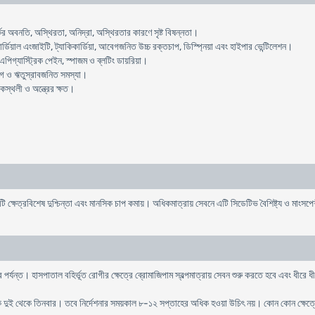
 অবনতি, অস্থিরতা, অনিদ্রা, অস্থিরতার কারণে সৃষ্ট বিষন্নতা।
্ডিয়াল এংজাইটি, ট্যাকিকার্ডিয়া, আবেগজনিত উচ্চ রক্তচাপ, ডিস্প্নিয়া এবং হাইপার ভেন্টিলেশন।
এপিগ্যাস্ট্রিক পেইন, স্পাজম ও ব্লটিং ডায়রিয়া।
্যাগ ও ঋতুস্রাবজনিত সমস্যা।
স্থলী ও অন্ত্রের ক্ষত।
ে এটি ক্ষেত্রবিশেষ দুশ্চিন্তা এবং মানসিক চাপ কমায়। অধিকমাত্রায় সেবনে এটি সিডেটিভ বৈশিষ্ট্য ও মাং
র পর্যন্ত। হাসপাতাল বহির্ভূত রোগীর ক্ষেত্রে ব্রোমাজিপাম স্বল্পমাত্রায় সেবন শুরু করতে হবে এবং ধীরে
িক দুই থেকে তিনবার। তবে নির্দেশনার সময়কাল ৮-১২ সপ্তাহের অধিক হওয়া উচিৎ নয়। কোন কোন ক্ষেত্র