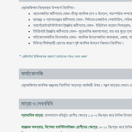
ব্রোমাজিপাম নিম্নোক্ত উপসর্গে নির্দেশিত-
আবেগজনিত জটিলতায় যেমন-তীব্র মানসিক চাপ ও উদ্বেগ, পারস্পরিক সম্পর্কের
হৃদযন্ত্র ও শ্বাসতন্ত্রের জটিলতায় যেমন- সিউডোএনজাইনা পেকটোরিস, পেরিকার
গ্যাস্ট্রোইনটেস্টাইনাল ট্রাক্টের জটিলতায় যেমন- ইরিটেবল বায়োল সিনড্রোম, 
ইউরিনারি ট্রাক্টের জটিলতায় যেমন- মূত্রথলির জ্বালাপোড়া, বার বার মূত্র ত
সাইকোসোমাটিক ডিসঅর্ডার যেমন- মানসিক উদ্বেগজনিত মাথাব্যথা, এজমা, পাক
বিভিন্ন দীর্ঘস্থায়ী রোগের কারণে সৃষ্ট মানসিক উদ্বেগ নিরসনে নির্দেশিত।
* রেজিস্টার্ড চিকিৎসকের পরামর্শ মোতাবেক ঔষধ সেবন করুন
'
ফার্মাকোলজি
ব্রোমাজিপাম মানসিক যন্ত্রনায় নির্দেশিত অত্যন্ত কার্যকরী ঔষধ। স্বল্প মাত্রায় সেবন
মাত্রা ও সেবনবিধি
স্বাভাবিক মাত্রা
: হাসপাতাল বহির্ভূত রোগীর ক্ষেত্রে ১.৫-৩ মিঃগ্রাঃ করে দৈনিক তিনবা
মারাত্মক অবস্থায়, বিশেষত হসপিটালাইজড রোগীদের ক্ষেত্রে
: ৬-১২ মিঃগ্রাঃ করে দৈন