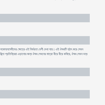
লকোহলসেবীদের ক্ষেত্রে এই নির্ভরতা বেশী দেখা যায়। এই ঔষধটি হঠাৎ করে সেবন
অবাঞ্ছিত প্রতিক্রিয়া এড়ানোর জন্য ঔষধ সেবনের মাত্রা ধীরে ধীরে কমিয়ে, ঔষধ সেবন বন্ধ