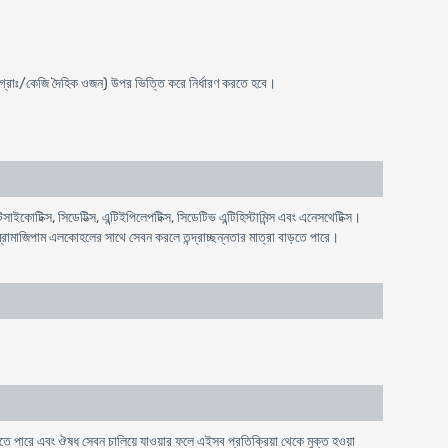
িঃগ্রাঃ/কেজি দৈহিক ওজন) উপর ভিত্তি করে নির্ধারণ করতে হবে।
সাইকোটিক্স, সিডেটিভ্স, এন্টিইপিলেপটিক্স, সিডেটিভ এন্টিহিস্টামিন্স এবং এনেসথেটিক্স।
রোমাজিপাম এলকোহলের সাথে সেবন করলে তন্দ্রাচ্ছন্নতার মাত্রা বাড়তে পারে।
দিকে হতে পারে এবং ঔষধ সেবন চালিয়ে যাওয়ার ফলে এইসব প্রতিক্রিয়া থেকে মুক্ত হওয়া