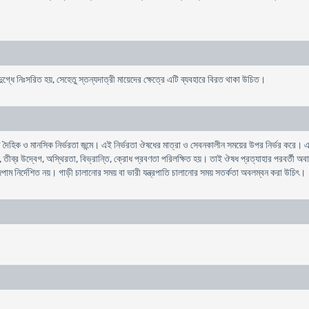
ৃদুগ্ধে নিঃসরিত হয়, সেহেতু স্তন্যদাত্রী মায়েদের ক্ষেত্রে এটি ব্যবহারে বিরত থাকা উচিত।
ৈহিক ও মানসিক নির্ভরতা জন্মে। এই নির্ভরতা ঔষধের মাত্রা ও সেবনকালীন সময়ের উপর নির্ভর করে। এ
যথা, তীব্র উদ্বেগ, অস্থিরতা, বিভ্রান্তি, ক্রোধ প্রবণতা পরিলক্ষিত হয়। তাই ঔষধ প্রত্যাহার পরবর্তী 
িপাম নির্দেশিত নয়। গাড়ী চালানোর সময় বা ভারী যন্ত্রপাতি চালানোর সময় সতর্কতা অবলম্বন করা উচিৎ।