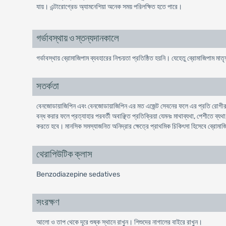
যায়। এন্টারোগ্রেড অ্যামনেশিয়া অনেক সময় পরিলক্ষিত হতে পারে।
গর্ভাবস্থায় ও স্তন্যদানকালে
গর্ভাবস্থায় ব্রোমাজিপাম ব্যবহারের নিশ্চয়তা প্রতিষ্ঠিত হয়নি। যেহেতু ব্রোমাজিপাম মাত
সতর্কতা
বেনজোডায়াজিপিন এবং বেনজোডায়াজিপিন এর মত এজেন্ট সেবনের ফলে এর প্রতি রোগীর দ
বন্ধ করার ফলে প্রত্যাহার পরবর্তী অবাঞ্ছিত প্রতিক্রিয়া যেমনঃ মাথাব্যথা, পেশীতে ব্
করতে হবে। মানসিক সমস্যাজনিত অনিদ্রার ক্ষেত্রে প্রাথমিক চিকিৎসা হিসেবে ব্রোমাজ
থেরাপিউটিক ক্লাস
Benzodiazepine sedatives
সংরক্ষণ
আলো ও তাপ থেকে দূরে শুষ্ক স্থানে রাখুন। শিশুদের নাগালের বাইরে রাখুন।