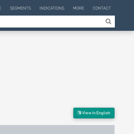
E
SEGMENTS
INDICATIONS
MORE
CONTACT
View In English