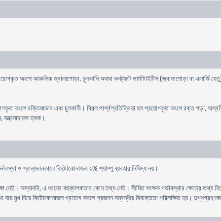
প্রয়োগকৃত অংশে আঞ্চলিক জ্বালাপোড়া, চুলকানি অথবা কনট্যাক্ট ডার্মাটাইটিস (জ্বালাপোড়া বা এলার্জি 
প্রয়োগকৃত অংশে রক্তিমাভাব এবং চুলকানী। বিরল পার্শ্বপ্রতিক্রিয়া হল প্রয়োগকৃত অংশে রক্ত পড়া, অস্বস
, যন্ত্রনাদায়ক ত্বক।
র্ভাবস্থা ও স্তন্যদানকালে কিটোকোনাজল ২% শ্যাম্পু ব্যবহার নিষিদ্ধ নয়।
রীক্ষা নেই। অদ্যাবদি, এ ধরনের বহুব্যাপকতার কোন তথ্য নেই। সীমিত সংক্ষক গর্ভাবস্থার ক্ষেত্রে তথ্য নির্
দেখা যায় মুখ দিয়ে কিটোকোনাজল প্রয়োগ করলে প্রজনন সম্বন্ধীয় বিষাক্ততা পরিলক্ষিত হয়। দুগ্ধগ্রহ