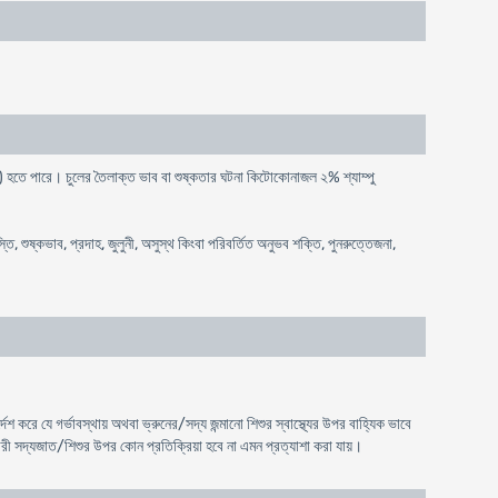
হেতু) হতে পারে। চুলের তৈলাক্ত ভাব বা শুষ্কতার ঘটনা কিটোকোনাজল ২% শ্যাম্পু
্তি, শুষ্কভাব, প্রদাহ, জুলুনী, অসুস্থ কিংবা পরিবর্তিত অনুভব শক্তি, পুনরুত্তেজনা,
দেশ করে যে গর্ভাবস্থায় অথবা ভ্রুনের/সদ্য জন্মানো শিশুর স্বাস্থ্যের উপর বাহ্যিক ভাবে
ণকারী সদ্যজাত/শিশুর উপর কোন প্রতিক্রিয়া হবে না এমন প্রত্যাশা করা যায়।