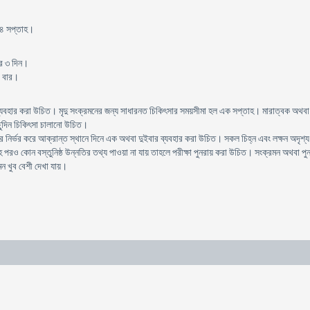
-৪ সপ্তাহ।
করে ৩ দিন।
১ বার।
যবহার করা উচিত। মৃদু সংক্রমনের জন্য সাধারনত চিকিৎসার সময়সীমা হল এক সপ্তাহ। মারাত্বক অথবা ব
িছুদিন চিকিৎসা চালানো উচিত।
ির্ভর করে আক্রান্ত স্থানে দিনে এক অথবা দুইবার ব্যবহার করা উচিত। সকল চিহ্ন এবং লক্ষন অদৃশ্য 
পরও কোন বস্তুনিষ্ঠ উন্নতির তথ্য পাওয়া না যায় তাহলে পরীক্ষা পুনরায় করা উচিত। সংক্রমন অথবা পুনঃ
ন খুব বেশী দেখা যায়।