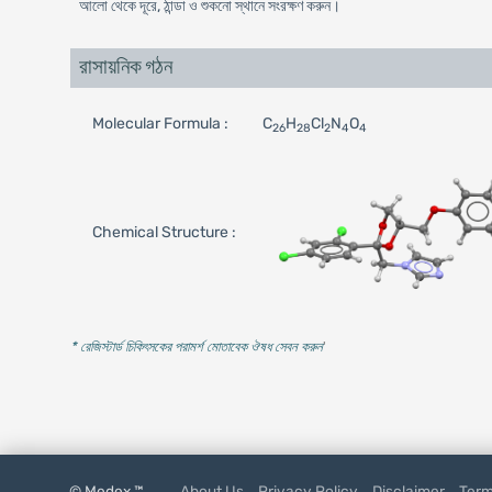
আলো থেকে দূরে, ঠান্ডা ও শুকনো স্থানে সংরক্ষণ করুন।
রাসায়নিক গঠন
Molecular Formula :
C
H
Cl
N
O
26
28
2
4
4
Chemical Structure :
* রেজিস্টার্ড চিকিৎসকের পরামর্শ মোতাবেক ঔষধ সেবন করুন
'
© Medex ™
About Us
Privacy Policy
Disclaimer
Term