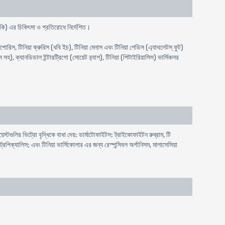
শকি) এর চিকিৎসা ও প্রতিরোধে নির্দেশিত।
 টিনিয়া ক্রুরিস (ধবি ইচ), টিনিয়া মেনাস এবং টিনিয়া পেডিস (এ্যাথলেটস্ ফুট)
, ক্যানডিডাল ইন্টারট্রিগো (সোয়েট র‍্যাশ), টিনিয়া (পিটাইরিয়াসিস) ভার্সিকলর
্টগুলির ভিট্রো বৃদ্ধিকে বাধা দেয়: ডার্মাটোফাইটস: ট্রাইকোফাইটন রুব্রাম, টি
িক্যালিস; এবং টিনিয়া ভার্সিকোলার এর জন্য রেস্পন্সিবল অর্গানিসম, মালাসেসিয়া