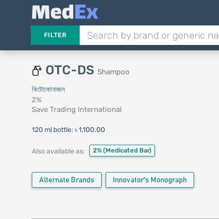
FILTER
OTC-DS
Shampoo
কিটোকোনাজল
2%
Save Trading International
120 ml bottle:
৳ 1,100.00
2%
(Medicated Bar)
Also available as:
Alternate Brands
Innovator's Monograph