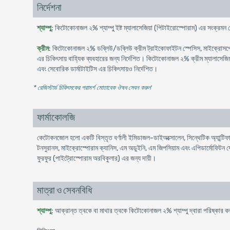
নির্দেশনা
শ্যাম্পু
: কিটোকোনাজল ২% শ্যাম্পু ইষ্ট ম্যালাসেজিয়া (পিটাইরোস্পোরাম) এর সংক্রমন 
ক্রীম
: কিটোকোনাজল ২% ডব্লিউ/ডব্লিউ ক্রীম ট্রাইকোফাইটন স্পেসিস, মাইক্রোসপোরন স
এর চিকিৎসায় বাহ্যিক ব্যবহারের জন্য নির্দেশিত। কিটোকোনাজল ২% ক্রীম ম্যালাসেজিয়
এবং সেবোরিক ডার্মাটাইটিস এর চিকিৎসায়ও নির্দেশিত।
* রেজিস্টার্ড চিকিৎসকের পরামর্শ মোতাবেক ঔষধ সেবন করুন
'
ফার্মাকোলজি
কেটোকনজোল হলো একটি বিস্তৃত বর্ণালী ইমিডাজল-ডাইঅক্সোলেন, সিন্থেটিক অ্যান্টিফাঙ্গা
টনসুরানস, মাইক্রোস্পোরাম ক্যানিস, এম অডুইনি, এম জিপসিয়াম এবং এপিডার্মোফিটন ফ্লো
ফুরফুর (পাইট্রোস্পোরাম অরবিকুলার) এর জন্য দায়ী।
মাত্রা ও সেবনবিধি
শ্যাম্পু
: আক্রান্ত ত্বকে বা মাথার ত্বকে কিটোকোনাজল ২% শ্যাম্পু দ্বারা পরিষ্কার কর