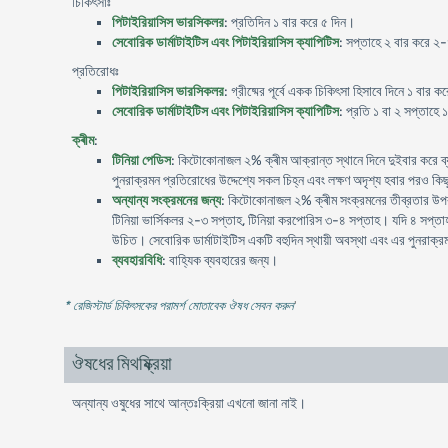
চিকিৎসাঃ
পিটাইরিয়াসিস ভারসিকলর
: প্রতিদিন ১ বার করে ৫ দিন।
সেবোরিক ডার্মাটাইটিস এবং পিটাইরিয়াসিস ক্যাপিটিস
: সপ্তাহে ২ বার করে ২
প্রতিরোধঃ
পিটাইরিয়াসিস ভারসিকলর
: গ্রীষ্মের পূর্বে একক চিকিৎসা হিসাবে দিনে ১ বার 
সেবোরিক ডার্মাটাইটিস এবং পিটাইরিয়াসিস ক্যাপিটিস
: প্রতি ১ বা ২ সপ্তাহে 
ক্ৰীম
:
টিনিয়া পেডিস
: কিটোকোনাজল ২% ক্ৰীম আক্রান্ত স্থানে দিনে দুইবার করে ব্
পুনরাক্রমন প্রতিরোধের উদ্দেশ্যে সকল চিহ্ন এবং লক্ষণ অদৃশ্য হবার পরও ক
অন্যান্য সংক্রমনের জন্য
: কিটোকোনাজল ২% ক্ৰীম সংক্রমনের তীব্রতার উপর ন
টিনিয়া ভার্সিকলর ২-৩ সপ্তাহ, টিনিয়া করপোরিস ৩-৪ সপ্তাহ। যদি ৪ সপ্তাহ 
উচিত। সেবোরিক ডার্মাটাইটিস একটি বহুদিন স্থায়ী অবস্থা এবং এর পুনরাক্রম
ব্যবহারবিধি
: বাহ্যিক ব্যবহারের জন্য।
* রেজিস্টার্ড চিকিৎসকের পরামর্শ মোতাবেক ঔষধ সেবন করুন
'
ঔষধের মিথষ্ক্রিয়া
অন্যান্য ওষুধের সাথে আন্তঃক্রিয়া এখনো জানা নাই।