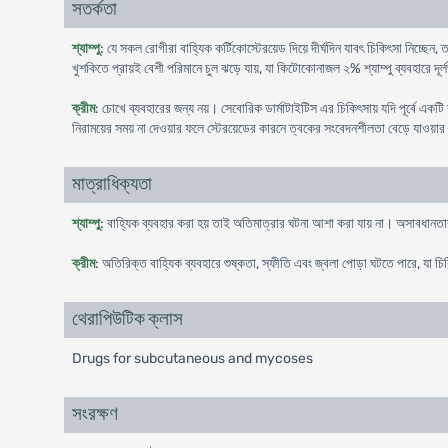
সতর্কতা
শ্যাম্পু
: যে সকল রোগীরা বাহ্যিক কর্টিকোস্টেরয়েড দিয়ে দীর্ঘদিন যাবৎ চিকিৎসা নিচ্ছেন,
খুশকিতে প্রায়ই বেশী পরিমানে চুল ঝড়ে যায়, যা কিটোকোনাজল ২% শ্যাম্পু ব্যবহারে দূর
ক্রীম
: চোখে ব্যবহারের জন্য নয়। সেবোরিক ডার্মাটাইটিস এর চিকিৎসায় যদি পূর্বে একট
নিরাময়ের সময় না দেওয়ার ফলে স্টেরয়েডের কারনে ত্বকের সংবেদনশীলতা বেড়ে যাওয়ার
মাত্রাধিক্যতা
শ্যাম্পু
: বাহ্যিক ব্যবহার করা হয় তাই অতিমাত্রার ঘটনা আশা করা যায় না। অসাবধানতা
ক্রীম
: অতিরিক্ত বাহ্যিক ব্যবহারে শুষ্কতা, স্ফীতি এবং জ্বলা পোড়া ঘটতে পারে, যা
থেরাপিউটিক ক্লাস
Drugs for subcutaneous and mycoses
সংরক্ষণ