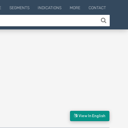
E
SEGMENTS
INDICATIONS
MORE
CONTACT
View In English