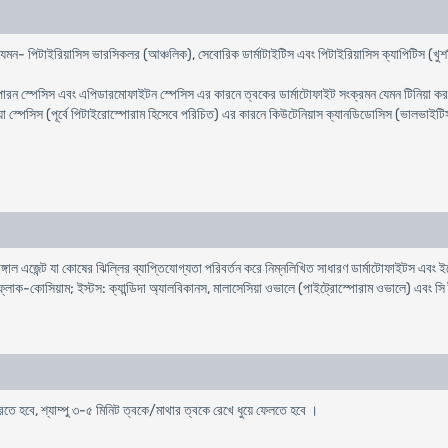
যেমন- পিটাইরিয়াসিস ভারসিকলর (আঞ্চলিক), সেবোরিক ডার্মাটাইটিস এবং পিটাইরিয়াসিস ক্যাপিটিস (খু
্পেসিস এবং এপিডারমোফাইটন স্পেসিস এর কারনে ত্বকের ডার্মাটোফাইট সংক্রমন যেমন টিনিয়া করপোরিস,
া স্পেসিস (পূর্বে পিটাইরোস্পোরাম হিসেবে পরিচিত) এর কারনে কিউটেনিয়াস ক্যানডিডোসিস (ভালভাইটিস সহ)
ল এজেন্ট যা কোষের ঝিল্লির ব্যাপ্তিযোগ্যতা পরিবর্তন করে নিম্নলিখিত সাধারণ ডার্মাটোফাইটস এবং ইয়েস
ক-কোসিয়াম; ইস্টস: ক্যান্ডিদা অ্যালবিকানস, মালাসেসিয়া ওভালে (পাইট্রোস্পোরাম ওভালে) এবং সি ট্রপ
তে হবে, শ্যাম্পু ৩-৫ মিনিট ত্বকে/মাথার ত্বকে রেখে ধুয়ে ফেলতে হবে ।