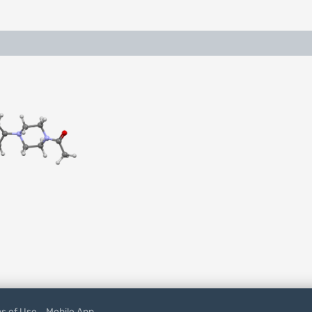
s of Use
Mobile App