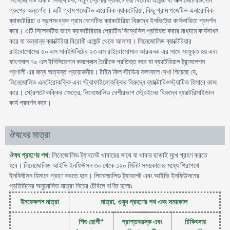
লিনেজোলিড একটি সিনথেটিক, নতুন শ্রেণীর ব্যাকটেরিয়া বিরোধী এজেন্ট যা অক্সাজোলিডিনোন
গ্রুপের অন্তর্গত। এটি গ্রাম পজেটিভ এরোবিক ব্যাকটেরিয়া, কিছু গ্রাম পজেটিভ এনারোবিক
ব্যাকটেরিয়া ও স্বল্পসংখ্যক গ্রাম নেগেটিভ ব্যাকটেরিয়া বিরুদ্ধে ইনভিট্রো কার্যকারিতা প্রদর্শন
করে। এটি সিলেকটিভ ভাবে ব্যাকটেরিয়ার প্রোটিন সিন্থেসিস প্রতিহত করার মাধ্যমে কার্যসাধন
করে যা অন্যান্য ব্যাক্টেরিয়া বিরোধী এজেন্ট থেকে আলাদা। লিনেজোলিড ব্যাক্টেরিয়ার
রাইবোসোমের ৫০ এস সাবইউনিটের ২৩ এস রাইবোসোমাল আরএনএ এর সাথে সংযুক্ত হয় এবং
ফাংশনাল ৭০ এস ইনিসিয়েশান কমপ্লেক্স তৈরীকে প্রতিহত করে যা ব্যাক্টেরিয়াল ট্রান্সলেশন
প্রণালী এর জন্য অত্যন্ত প্রয়োজনীয়। টাইম কিল স্টাডির ফলাফলে দেখা গিয়েছে যে,
লিনেজোলিড এনটেরোকক্কি এবং স্ট্যাফাইলোকক্কির বিরুদ্ধে ব্যাক্টোরিওস্ট্যাটিক হিসাবে কাজ
করে। স্ট্রেপটোকক্কির ক্ষেত্রে, লিনেজোলিড বেশীরভাগ স্ট্রেইনের বিরুদ্ধে ব্যাক্টেরিসাইডাল
কার্য প্রদর্শন করে।
ঔষধের মাত্রা
ঔষধ গ্রহণের পথ
: লিনেজোলিড ট্যাবলেট খাবারের সাথে বা খাবার ছাড়াই মুখে গ্রহণ করতে
হবে। লিনেজোলিড আইভি ইনফিউসন ৩০ থেকে ১২০ মিনিট সময়কালের মধ্যে শিরাপথে
ইনফিউসন হিসাবে গ্রহণ করতে হবে। লিনেজোলিড ট্যাবলেট এবং আইভি ইনফিউসনের
প্রতিদিনের অনুমোদিত মাত্রা নিচের টেবিলে বর্ণিত হলোঃ
ইনফেকশন মাত্রা
মাত্রা, ওষুধ গ্রহণের পথ এবং সময়কাল
শিশু রোগী*
প্রাপ্তবয়স্ক এবং
চিকিৎসার