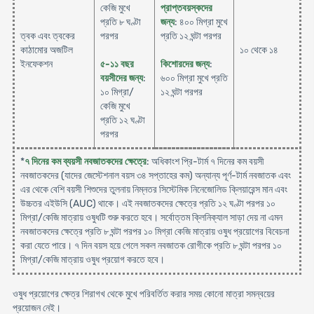
কেজি মুখে
প্রাপ্তবয়স্কদের
প্রতি ৮ ঘণ্টা
জন্য
: ৪০০ মিগ্রা মুখে
ত্বক এবং ত্বকের
পরপর
প্রতি ১২ ঘন্টা পরপর
কাঠামোর অজটিল
১০ থেকে ১৪
ইনফেকশন
৫-১১ বছর
কিশোরদের জন্য
:
বয়সীদের জন্য
:
৬০০ মিগ্রা মুখে প্রতি
১০ মিগ্রা/
১২ ঘন্টা পরপর
কেজি মুখে
প্রতি ১২ ঘণ্টা
পরপর
*
৭ দিনের কম ব্যয়সী নবজাতকদের ক্ষেত্রে
: অধিকাংশ প্রি-টার্ম ৭ দিনের কম বয়সী
নবজাতকদের (যাদের জেস্টেশনাল বয়স ৩৪ সপ্তাহের কম) অন্যান্য পূর্ণ-টার্ম নবজাতক এবং
এর থেকে বেশি বয়সী শিশুদের তুলনায় নিম্নতর সিস্টেমিক নিনেজোলিড ক্লিয়ারেন্স মান এবং
উচ্চতর এইউসি (AUC) থাকে। এই নবজাতকদের ক্ষেত্রে প্রতি ১২ ঘণ্টা পরপর ১০
মিগ্রা/কেজি মাত্রায় ওষুধটি শুরু করতে হবে। সর্বোত্তম ক্লিনিক্যাল সাড়া দেয় না এমন
নবজাতকদের ক্ষেত্রে প্রতি ৮ ঘন্টা পরপর ১০ মিগ্রা কেজি মাত্রায় ওষুধ প্রয়োগের বিবেচনা
করা যেতে পারে। ৭ দিন বয়স হয়ে গেলে সকল নবজাতক রোগীকে প্রতি ৮ ঘন্টা পরপর ১০
মিগ্রা/কেজি মাত্রায় ওষুধ প্রয়োগ করতে হবে।
ওষুধ প্রয়োগের ক্ষেত্র শিরাগখ থেকে মুখে পরিবর্তিত করার সময় কোনো মাত্রা সমন্বয়ের
প্রয়োজন নেই।