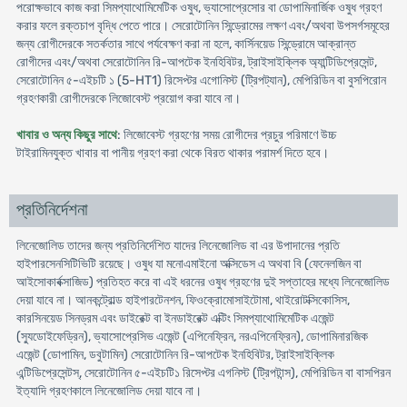
পরোক্ষভাবে কাজ করা সিমপ্যাথোমিমেটিক ওষুধ, ভ্যাসোপ্রেসোর বা ডোপামিনার্জিক ওষুধ গ্রহণ
করার ফলে রক্তচাপ বৃদ্ধি পেতে পারে। সেরোটোনিন সিন্ড্রোমের লক্ষণ এবং/অথবা উপসর্গসমূহের
জন্য রোগীদেরকে সতর্কতার সাথে পর্যবেক্ষণ করা না হলে, কার্সিনয়েড সিন্ড্রোমে আক্রান্ত
রোগীদের এবং/অথবা সেরোটোনিন রি-আপটেক ইনহিবিটর, ট্রাইসাইক্লিক অ্যান্টিডিপ্রেসেন্ট,
সেরোটোনিন ৫-এইচটি ১ (5-HT1) রিসেপ্টর এগোনিস্ট (ট্রিপট্যান), মেপিরিডিন বা বুসপিরোন
গ্রহণকারী রোগীদেরকে লিজোবেস্ট প্রয়োগ করা যাবে না।
খাবার ও অন্য কিছুর সাথে
: লিজোবেস্ট গ্রহণের সময় রোগীদের প্রচুর পরিমাণে উচ্চ
টাইরামিনযুক্ত খাবার বা পানীয় গ্রহণ করা থেকে বিরত থাকার পরামর্শ দিতে হবে।
প্রতিনির্দেশনা
লিনেজোলিড তাদের জন্য প্রতিনির্দেশিত যাদের লিনেজোলিড বা এর উপাদানের প্রতি
হাইপারসেনসিটিভিটি রয়েছে। ওষুধ যা মনোএমাইনো অক্সিডেস এ অথবা বি (ফেনেলজিন বা
আইসোকার্বক্সাজিড) প্রতিহত করে বা এই ধরনের ওষুধ গ্রহণের দুই সপ্তাহের মধ্যে লিনেজোলিড
দেয়া যাবে না। আনকন্ট্রোল্ড হাইপারটেনশন, ফিওক্রোমোসাইটোমা, থাইরোটক্সিকোসিস,
কারসিনয়েড সিনড্রম এবং ডাইরেক্ট বা ইনডাইরেক্ট এক্টিং সিমপ্যাথোমিমেটিক এজেন্ট
(স্যুডোইফেড্রিন), ভ্যাসোপ্রেসিভ এজেন্ট (এপিনেফ্রিন, নরএপিনেফ্রিন), ডোপামিনারজিক
এজেন্ট (ডোপামিন, ডবুটামিন) সেরোটোনিন রি-আপটেক ইনহিবিটর, ট্রাইসাইক্লিক
এন্টিডিপ্রেসেন্টস্, সেরোটোনিন ৫-এইচটি১ রিসেপ্টর এগনিস্ট (ট্রিপটান্স), মেপিরিডিন বা বাসপিরন
ইত্যাদি গ্রহণকালে লিনেজোলিড দেয়া যাবে না।