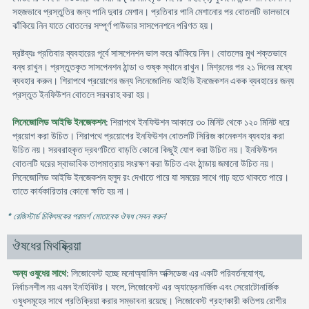
সহজভাবে প্রস্তুতির জন্য পানি দুবার মেশান। প্রতিবার পানি মেশানোর পর বোতলটি ভালভাবে
ঝাঁকিয়ে নিন যাতে বোতলের সম্পূর্ণ পাউডার সাসপেনশনে পরিণত হয়।
দ্রষ্টব্যঃ প্রতিবার ব্যবহারের পূর্বে সাসপেনশন ভাল করে ঝাঁকিয়ে নিন। বোতলের মুখ শক্তভাবে
বন্ধ রাখুন। প্রস্তুতকৃত সাসপেনশন ঠান্ডা ও শুষ্ক স্থানে রাখুন। মিশ্রনের পর ২১ দিনের মধ্যে
ব্যবহার করুন। শিরাপথে প্রয়োগের জন্য লিনেজোলিড আইভি ইনজেকশন একক ব্যবহারের জন্য
প্রস্তুত ইনফিউশন বোতলে সরবরাহ করা হয়।
লিনেজোলিড আইভি ইনজেকশন
: শিরাপথে ইনফিউশন আকারে ৩০ মিনিট থেকে ১২০ মিনিট ধরে
প্রয়োগ করা উচিত। শিরাপথে প্রয়োগের ইনফিউশন বোতলটি সিরিজ কানেকশন ব্যবহার করা
উচিত নয়। সরবরাহকৃত দ্রবণটিতে বাড়তি কোনো কিছুই যোগ করা উচিত নয়। ইনফিউশন
বোতলটি ঘরের স্বাভাবিক তাপমাত্রায় সংরক্ষণ করা উচিত এবং ঠান্ডায় জমানো উচিত নয়।
লিনেজোলিড আইভি ইনজেকশন হলুদ রং দেখাতে পারে যা সময়ের সাথে গাঢ় হতে থাকতে পারে।
তাতে কার্যকারিতার কোনো ক্ষতি হয় না।
* রেজিস্টার্ড চিকিৎসকের পরামর্শ মোতাবেক ঔষধ সেবন করুন
'
ঔষধের মিথষ্ক্রিয়া
অন্য ওষুধের সাথে
: লিজোবেস্ট হচ্ছে মনোঅ্যামিন অক্সিডেজ এর একটি পরিবর্তনযোগ্য,
নির্বাচনশীল নয় এমন ইনহিবিটর। ফলে, লিজোবেস্ট এর অ্যাড্রেনার্জিক এবং সেরোটোনার্জিক
ওষুধসমূহের সাথে প্রতিক্রিয়া করার সম্ভাবনা রয়েছে। লিজোবেস্ট গ্রহণকারী কতিপয় রোগীর