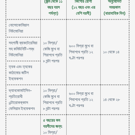
(জন্ম থেকে ১১
কিশোর রোগী
অনুমোদিত
বছর বয়স
(১২ বছর এবং এর
সময়কাল
পর্যন্ত)
বেশি বয়সী)
(ধারাবাহিক দিন)
নোসোকোমিয়াল
নিউমোনিয়া
সহগামী ব্যাকটেরেমিয়া
১০ মিগ্রা/
৬০০ মিগ্রা মুখে বা
সহ কমিউনিটি-লব্ধ
কেজি মুখে বা
শিবাশথে প্রতি ১২
১০ থেকে ১৪
নিউমোনিয়া
শিরাপথে প্রতি
ঘণ্টা পরপর
৮ ঘন্টা পরপর
ত্বক এবং ত্বকের
কাঠামোর জটিল
ইনফেকশন
ভ্যানকোমাইসিন-
১০ মিগ্রা/
৬০০ মিগ্রা মুখে বা
প্রতিরোধী
কেজি মুখে বা
শিবাশথে প্রতি ১২
১৪ থেকে ২৮
এন্টারোকক্কাস
শিরাপথে প্রতি
ঘণ্টা পরপর
ফেসিয়াম ইনফেকশন
৮ ঘন্টা পরপর
৫ বছরের কম
বয়সীদের জন্য
:
১০ মিগ্রা/