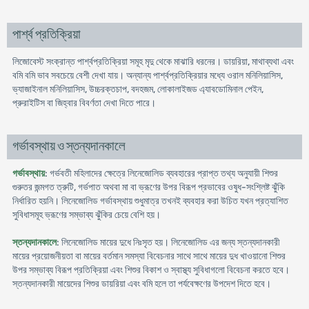
পার্শ্ব প্রতিক্রিয়া
লিজোবেস্ট সংক্রান্ত পার্শ্বপ্রতিক্রিয়া সমূহ মৃদু থেকে মাঝারি ধরনের। ডায়রিয়া, মাথাব্যথা এবং
বমি বমি ভাব সবচেয়ে বেশী দেখা যায়। অন্যান্য পার্শ্বপ্রতিক্রিয়ার মধ্যে ওরাল মনিলিয়াসিস,
ভ্যাজাইনাল মনিলিয়াসিস, উচ্চরক্তচাপ, বদহজম, লোকালাইজড এ্যাবডোমিনাল পেইন,
প্রুরাইটিস বা জিহ্বার বিবর্ণতা দেখা দিতে পারে।
গর্ভাবস্থায় ও স্তন্যদানকালে
গর্ভাবস্থায়
: গর্ভবতী মহিলাদের ক্ষেত্রে লিনেজোলিড ব্যবহারের প্রাপ্ত তথ্য অনুযায়ী শিশুর
গুরুতর জন্মগত ত্রুটি, গর্ভপাত অথবা মা বা ভ্রূণের উপর বিরূপ প্রভাবের ওষুধ-সংশ্লিষ্ট ঝুঁকি
নির্ধারিত হয়নি। লিনেজোলিড গর্ভাবস্থায় শুধুমাত্র তখনই ব্যবহার করা উচিত যখন প্রত্যাশিত
সুবিধাসমূহ ভ্রূণের সম্ভাব্য ঝুঁকির চেয়ে বেশি হয়।
স্তন্যদানকালে
: লিনেজোলিড মায়ের দুধে নিঃসৃত হয়। লিনেজোলিড এর জন্য স্তন্যদানকারী
মায়ের প্রয়োজনীয়তা বা মায়ের বর্তমান সমস্যা বিবেচনার সাথে সাথে মায়ের দুধ খাওয়ানো শিশুর
উপর সম্ভাব্য বিরূপ প্রতিক্রিয়া এবং শিশুর বিকাশ ও স্বাস্থ্য সুবিধাগলো বিবেচনা করতে হবে।
স্তন্যদানকারী মায়েদের শিশুর ডায়রিয়া এবং বমি হলে তা পর্যবেক্ষণের উপদেশ দিতে হবে।