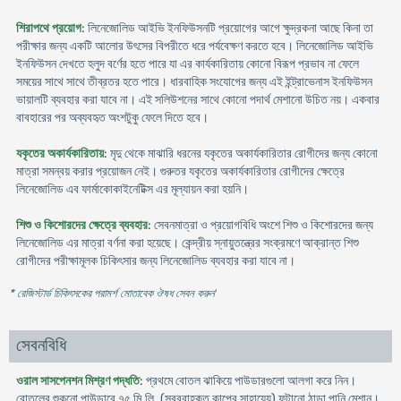
শিরাপথে প্রয়োগ
: লিনেজোলিড আইভি ইনফিউসনটি প্রয়োগের আগে ক্ষুদ্রকনা আছে কিনা তা
পরীক্ষার জন্য একটি আলোর উৎসের বিপরীতে ধরে পর্যবেক্ষণ করতে হবে। লিনেজোলিড আইভি
ইনফিউসন দেখতে হলুদ বর্ণের হতে পারে যা এর কার্যকারিতায় কোনো বিরূপ প্রভাব না ফেলে
সময়ের সাথে সাথে তীব্রতর হতে পারে। ধারবাহিক সংযোগের জন্য এই ইন্ট্রাভেনাস ইনফিউসন
ভায়ালটি ব্যবহার করা যাবে না। এই সলিউশনের সাথে কোনো পদার্থ মেশানো উচিত নয়। একবার
বাবহারের পর অব্যবহৃত অংশটুকু ফেলে দিতে হবে।
যকৃতের অকার্যকারিতায়
: মৃদু থেকে মাঝারি ধরনের যকৃতের অকার্যকারিতার রোগীদের জন্য কোনো
মাত্রা সমন্বয় করার প্রয়োজন নেই। গুরুতর যকৃতের অকার্যকারিতার রোগীদের ক্ষেত্রে
লিনেজোলিড এব ফার্মাকোকাইনেটিক্স এর মূল্যায়ন করা হয়নি।
শিশু ও কিশোরদের ক্ষেত্রে ব্যবহার
: সেবনমাত্রা ও প্রয়োগবিধি অংশে শিশু ও কিশোরদের জন্য
লিনেজোলিড এর মাত্রা বর্ণনা করা হয়েছে। কেন্দ্রীয় স্নায়ুতন্ত্রের সংক্রমণে আক্রান্ত শিশু
রোগীদের পরীক্ষামূলক চিকিৎসার জন্য লিনেজোলিড ব্যবহার করা যাবে না।
* রেজিস্টার্ড চিকিৎসকের পরামর্শ মোতাবেক ঔষধ সেবন করুন
'
সেবনবিধি
ওরাল সাসপেনশন মিশ্রণ পদ্ধতি
: প্রথমে বোতল ঝাকিয়ে পাউডারগুলো আলগা করে নিন।
বোতলের শুকনো পাউডারে ৭৫ মি.লি. (সরবরাহকৃত কাপের সাহায্যে) ফুটানো ঠান্ডা পানি মেশান।