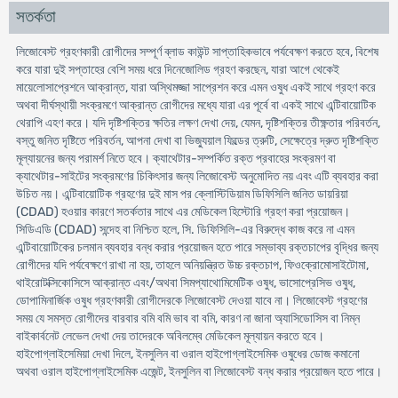
সতর্কতা
লিজোবেস্ট গ্রহণকারী রোগীদের সম্পূর্ণ ব্লাড কাউন্ট সাপ্তাহিকভাবে পর্যবেক্ষণ করতে হবে, বিশেষ
করে যারা দুই সপ্তাহের বেশি সময় ধরে দিনেজোলিড গ্রহণ করছেন, যারা আগে থেকেই
মায়েলোসাপ্রেশনে আক্রান্ত, যারা অস্থিমজ্জা সাপ্রেশন করে এমন ওষুধ একই সাথে গ্রহণ করে
অথবা দীর্ঘস্থায়ী সংক্রমণে আক্রান্ত রোগীদের মধ্যে যারা এর পূর্বে বা একই সাথে এন্টিবায়োটিক
থেরাপি এহণ করে। যদি দৃষ্টিশক্তির ক্ষতির লক্ষণ দেখা দেয়, যেমন, দৃষ্টিশক্তির তীক্ষ্ণতার পরিবর্তন,
বস্তু জনিত দৃষ্টিতে পরিবর্তন, আপনা দেখা বা ভিজ্যুয়াল ফিল্ডের ত্রুটি, সেক্ষেত্রে দ্রুত দৃষ্টিশক্তি
মূল্যায়নের জন্য পরামর্শ নিতে হবে। ক্যাথেটার-সম্পর্কিত রক্ত প্রবাহের সংক্রমণ বা
ক্যাথেটার-সাইটের সংক্রমণের চিকিৎসার জন্য লিজোবেস্ট অনুমোদিত নয় এবং এটি ব্যবহার করা
উচিত নয়। এন্টিবায়োটিক গ্রহণের দুই মাস পর ক্লোস্টিডিয়াম ডিফিসিলি জনিত ডায়রিয়া
(CDAD) হওয়ার কারণে সতর্কতার সাথে এর মেডিকেল হিস্টোরি গ্রহণ করা প্রয়োজন।
সিডিএডি (CDAD) সন্দেহ বা নিশ্চিত হলে, সি. ডিফিসিলি-এর বিরুদ্ধে কাজ করে না এমন
এন্টিবায়োটিকের চলমান ব্যবহার বন্ধ করার প্রয়োজন হতে পারে সম্ভাব্য রক্তচাপের বৃদ্ধির জন্য
রোগীদের যদি পর্যবেক্ষণে রাখা না হয়, তাহলে অনিয়ন্ত্রিত উচ্চ রক্তচাপ, ফিওক্রোমোসাইটোমা,
থাইরোটক্সিকোসিসে আক্রান্ত এবং/অথবা সিমপ্যাথোমিমেটিক ওষুধ, ভাসোপ্রেসিভ ওষুধ,
ডোপামিনার্জিক ওষুধ গ্রহণকারী রোগীদেরকে লিজোবেস্ট দেওয়া যাবে না। লিজোবেস্ট গ্রহণের
সময় যে সমস্ত রোগীদের বারবার বমি বমি ভাব বা বমি, কারণ না জানা অ্যাসিডোসিস বা নিম্ন
বাইকার্বনেট লেভেল দেখা দেয় তাদেরকে অবিলম্বে মেডিকেল মূল্যায়ন করতে হবে।
হাইপোগ্লাইসেমিয়া দেখা দিলে, ইনসুলিন বা ওরাল হাইপোগ্লাইসেমিক ওষুধের ডোজ কমানো
অথবা ওরাল হাইপোগ্লাইসেমিক এজেন্ট, ইনসুলিন বা লিজোবেস্ট বন্ধ করার প্রয়োজন হতে পারে।