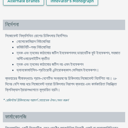
Alternate Brands
Innovator's Monograph
নির্দেশনা
লিজোবেস্ট নিম্নলিখিত রোগের চিকিৎসায় নির্দেশিতঃ
নোসোকোমিয়াল নিউমোনিয়া
কমিউনিটি-লব্ধ নিউমোনিয়া
ত্বক এবং ত্বকের কাঠামোর জটিল ইনফেকশনসহ ডায়াবেটিক ফুট ইনফেকশন, সহজাত
অস্টিওমায়েলাইটিস ব্যতীত
ত্বক এবং ত্বকের কাঠামোর জটিল নয় এমন ইনফেকশন
ভ্যানকোমাইসিন-প্রতিরোধী এন্টারোকক্কাস ফেসিয়াম ইনফেকশন।
ব্যবহারের সীমাবদ্ধতাঃ গ্রাম-নেগেটিভ সংক্রমণের চিকিৎসায় লিজোবেস্ট নির্দেশিত নয়। ২৮
দিনের বেশি সময় ধরে লিজোবেস্ট দ্বারা চিকিৎসার নিরাপদ ব্যবহার এবং কার্যকারিতা নিয়ন্ত্রিত
ক্লিনিক্যাল ট্রায়ালগুলোতে মূল্যায়িত হয়নি।
* রেজিস্টার্ড চিকিৎসকের পরামর্শ মোতাবেক ঔষধ সেবন করুন
'
ফার্মাকোলজি