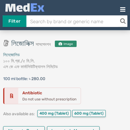
Filter
লিজোলিক্স
সাসপেনশন
Image
লিনেজোলিড
১০০ মি.গ্রা./৫ মি.লি.
এস কে এফ ফার্মাসিউটিক্যালস লিমিটেড
100 ml bottle:
৳ 280.00
Antibiotic
℞
Do not use without prescription
400 mg
(Tablet)
600 mg
(Tablet)
Also available as: