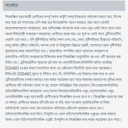
সতর্কতা
লিজোলিক্স গ্রহণকারী রোগীদের সম্পূর্ণ ব্লাড কাউন্ট সাপ্তাহিকভাবে পর্যবেক্ষণ করতে হবে, বিশেষ
করে যারা দুই সপ্তাহের বেশি সময় ধরে দিনেজোলিড গ্রহণ করছেন, যারা আগে থেকেই
মায়েলোসাপ্রেশনে আক্রান্ত, যারা অস্থিমজ্জা সাপ্রেশন করে এমন ওষুধ একই সাথে গ্রহণ করে
অথবা দীর্ঘস্থায়ী সংক্রমণে আক্রান্ত রোগীদের মধ্যে যারা এর পূর্বে বা একই সাথে এন্টিবায়োটিক
থেরাপি এহণ করে। যদি দৃষ্টিশক্তির ক্ষতির লক্ষণ দেখা দেয়, যেমন, দৃষ্টিশক্তির তীক্ষ্ণতার পরিবর্তন,
বস্তু জনিত দৃষ্টিতে পরিবর্তন, আপনা দেখা বা ভিজ্যুয়াল ফিল্ডের ত্রুটি, সেক্ষেত্রে দ্রুত দৃষ্টিশক্তি
মূল্যায়নের জন্য পরামর্শ নিতে হবে। ক্যাথেটার-সম্পর্কিত রক্ত প্রবাহের সংক্রমণ বা
ক্যাথেটার-সাইটের সংক্রমণের চিকিৎসার জন্য লিজোলিক্স অনুমোদিত নয় এবং এটি ব্যবহার করা
উচিত নয়। এন্টিবায়োটিক গ্রহণের দুই মাস পর ক্লোস্টিডিয়াম ডিফিসিলি জনিত ডায়রিয়া
(CDAD) হওয়ার কারণে সতর্কতার সাথে এর মেডিকেল হিস্টোরি গ্রহণ করা প্রয়োজন।
সিডিএডি (CDAD) সন্দেহ বা নিশ্চিত হলে, সি. ডিফিসিলি-এর বিরুদ্ধে কাজ করে না এমন
এন্টিবায়োটিকের চলমান ব্যবহার বন্ধ করার প্রয়োজন হতে পারে সম্ভাব্য রক্তচাপের বৃদ্ধির জন্য
রোগীদের যদি পর্যবেক্ষণে রাখা না হয়, তাহলে অনিয়ন্ত্রিত উচ্চ রক্তচাপ, ফিওক্রোমোসাইটোমা,
থাইরোটক্সিকোসিসে আক্রান্ত এবং/অথবা সিমপ্যাথোমিমেটিক ওষুধ, ভাসোপ্রেসিভ ওষুধ,
ডোপামিনার্জিক ওষুধ গ্রহণকারী রোগীদেরকে লিজোলিক্স দেওয়া যাবে না। লিজোলিক্স গ্রহণের সময়
যে সমস্ত রোগীদের বারবার বমি বমি ভাব বা বমি, কারণ না জানা অ্যাসিডোসিস বা নিম্ন
বাইকার্বনেট লেভেল দেখা দেয় তাদেরকে অবিলম্বে মেডিকেল মূল্যায়ন করতে হবে।
হাইপোগ্লাইসেমিয়া দেখা দিলে, ইনসুলিন বা ওরাল হাইপোগ্লাইসেমিক ওষুধের ডোজ কমানো
অথবা ওরাল হাইপোগ্লাইসেমিক এজেন্ট, ইনসুলিন বা লিজোলিক্স বন্ধ করার প্রয়োজন হতে পারে।