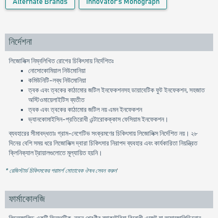
Alternate Brands
Innovator's Monograph
নির্দেশনা
লিজোলিক্স নিম্নলিখিত রোগের চিকিৎসায় নির্দেশিতঃ
নোসোকোমিয়াল নিউমোনিয়া
কমিউনিটি-লব্ধ নিউমোনিয়া
ত্বক এবং ত্বকের কাঠামোর জটিল ইনফেকশনসহ ডায়াবেটিক ফুট ইনফেকশন, সহজাত
অস্টিওমায়েলাইটিস ব্যতীত
ত্বক এবং ত্বকের কাঠামোর জটিল নয় এমন ইনফেকশন
ভ্যানকোমাইসিন-প্রতিরোধী এন্টারোকক্কাস ফেসিয়াম ইনফেকশন।
ব্যবহারের সীমাবদ্ধতাঃ গ্রাম-নেগেটিভ সংক্রমণের চিকিৎসায় লিজোলিক্স নির্দেশিত নয়। ২৮
দিনের বেশি সময় ধরে লিজোলিক্স দ্বারা চিকিৎসার নিরাপদ ব্যবহার এবং কার্যকারিতা নিয়ন্ত্রিত
ক্লিনিক্যাল ট্রায়ালগুলোতে মূল্যায়িত হয়নি।
* রেজিস্টার্ড চিকিৎসকের পরামর্শ মোতাবেক ঔষধ সেবন করুন
'
ফার্মাকোলজি