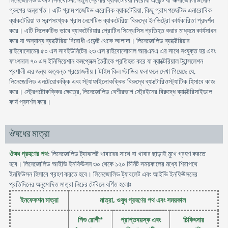
লিনেজোলিড একটি সিনথেটিক, নতুন শ্রেণীর ব্যাকটেরিয়া বিরোধী এজেন্ট যা অক্সাজোলিডিনোন
গ্রুপের অন্তর্গত। এটি গ্রাম পজেটিভ এরোবিক ব্যাকটেরিয়া, কিছু গ্রাম পজেটিভ এনারোবিক
ব্যাকটেরিয়া ও স্বল্পসংখ্যক গ্রাম নেগেটিভ ব্যাকটেরিয়া বিরুদ্ধে ইনভিট্রো কার্যকারিতা প্রদর্শন
করে। এটি সিলেকটিভ ভাবে ব্যাকটেরিয়ার প্রোটিন সিন্থেসিস প্রতিহত করার মাধ্যমে কার্যসাধন
করে যা অন্যান্য ব্যাক্টেরিয়া বিরোধী এজেন্ট থেকে আলাদা। লিনেজোলিড ব্যাক্টেরিয়ার
রাইবোসোমের ৫০ এস সাবইউনিটের ২৩ এস রাইবোসোমাল আরএনএ এর সাথে সংযুক্ত হয় এবং
ফাংশনাল ৭০ এস ইনিসিয়েশান কমপ্লেক্স তৈরীকে প্রতিহত করে যা ব্যাক্টেরিয়াল ট্রান্সলেশন
প্রণালী এর জন্য অত্যন্ত প্রয়োজনীয়। টাইম কিল স্টাডির ফলাফলে দেখা গিয়েছে যে,
লিনেজোলিড এনটেরোকক্কি এবং স্ট্যাফাইলোকক্কির বিরুদ্ধে ব্যাক্টোরিওস্ট্যাটিক হিসাবে কাজ
করে। স্ট্রেপটোকক্কির ক্ষেত্রে, লিনেজোলিড বেশীরভাগ স্ট্রেইনের বিরুদ্ধে ব্যাক্টেরিসাইডাল
কার্য প্রদর্শন করে।
ঔষধের মাত্রা
ঔষধ গ্রহণের পথ
: লিনেজোলিড ট্যাবলেট খাবারের সাথে বা খাবার ছাড়াই মুখে গ্রহণ করতে
হবে। লিনেজোলিড আইভি ইনফিউসন ৩০ থেকে ১২০ মিনিট সময়কালের মধ্যে শিরাপথে
ইনফিউসন হিসাবে গ্রহণ করতে হবে। লিনেজোলিড ট্যাবলেট এবং আইভি ইনফিউসনের
প্রতিদিনের অনুমোদিত মাত্রা নিচের টেবিলে বর্ণিত হলোঃ
ইনফেকশন মাত্রা
মাত্রা, ওষুধ গ্রহণের পথ এবং সময়কাল
শিশু রোগী*
প্রাপ্তবয়স্ক এবং
চিকিৎসার