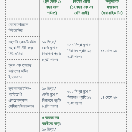
(জন্ম থেকে ১১
কিশোর রোগী
অনুমোদিত
বছর বয়স
(১২ বছর এবং এর
সময়কাল
পর্যন্ত)
বেশি বয়সী)
(ধারাবাহিক দিন)
নোসোকোমিয়াল
নিউমোনিয়া
সহগামী ব্যাকটেরেমিয়া
১০ মিগ্রা/
৬০০ মিগ্রা মুখে বা
সহ কমিউনিটি-লব্ধ
কেজি মুখে বা
শিবাশথে প্রতি ১২
১০ থেকে ১৪
নিউমোনিয়া
শিরাপথে প্রতি
ঘণ্টা পরপর
৮ ঘন্টা পরপর
ত্বক এবং ত্বকের
কাঠামোর জটিল
ইনফেকশন
ভ্যানকোমাইসিন-
১০ মিগ্রা/
৬০০ মিগ্রা মুখে বা
প্রতিরোধী
কেজি মুখে বা
শিবাশথে প্রতি ১২
১৪ থেকে ২৮
এন্টারোকক্কাস
শিরাপথে প্রতি
ঘণ্টা পরপর
ফেসিয়াম ইনফেকশন
৮ ঘন্টা পরপর
৫ বছরের কম
বয়সীদের জন্য
:
১০ মিগ্রা/