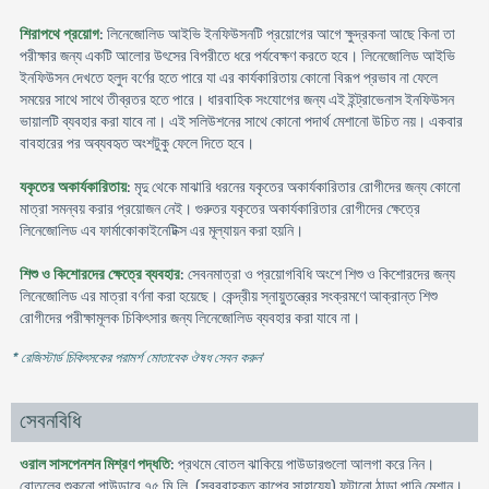
শিরাপথে প্রয়োগ
: লিনেজোলিড আইভি ইনফিউসনটি প্রয়োগের আগে ক্ষুদ্রকনা আছে কিনা তা
পরীক্ষার জন্য একটি আলোর উৎসের বিপরীতে ধরে পর্যবেক্ষণ করতে হবে। লিনেজোলিড আইভি
ইনফিউসন দেখতে হলুদ বর্ণের হতে পারে যা এর কার্যকারিতায় কোনো বিরূপ প্রভাব না ফেলে
সময়ের সাথে সাথে তীব্রতর হতে পারে। ধারবাহিক সংযোগের জন্য এই ইন্ট্রাভেনাস ইনফিউসন
ভায়ালটি ব্যবহার করা যাবে না। এই সলিউশনের সাথে কোনো পদার্থ মেশানো উচিত নয়। একবার
বাবহারের পর অব্যবহৃত অংশটুকু ফেলে দিতে হবে।
যকৃতের অকার্যকারিতায়
: মৃদু থেকে মাঝারি ধরনের যকৃতের অকার্যকারিতার রোগীদের জন্য কোনো
মাত্রা সমন্বয় করার প্রয়োজন নেই। গুরুতর যকৃতের অকার্যকারিতার রোগীদের ক্ষেত্রে
লিনেজোলিড এব ফার্মাকোকাইনেটিক্স এর মূল্যায়ন করা হয়নি।
শিশু ও কিশোরদের ক্ষেত্রে ব্যবহার
: সেবনমাত্রা ও প্রয়োগবিধি অংশে শিশু ও কিশোরদের জন্য
লিনেজোলিড এর মাত্রা বর্ণনা করা হয়েছে। কেন্দ্রীয় স্নায়ুতন্ত্রের সংক্রমণে আক্রান্ত শিশু
রোগীদের পরীক্ষামূলক চিকিৎসার জন্য লিনেজোলিড ব্যবহার করা যাবে না।
* রেজিস্টার্ড চিকিৎসকের পরামর্শ মোতাবেক ঔষধ সেবন করুন
'
সেবনবিধি
ওরাল সাসপেনশন মিশ্রণ পদ্ধতি
: প্রথমে বোতল ঝাকিয়ে পাউডারগুলো আলগা করে নিন।
বোতলের শুকনো পাউডারে ৭৫ মি.লি. (সরবরাহকৃত কাপের সাহায্যে) ফুটানো ঠান্ডা পানি মেশান।