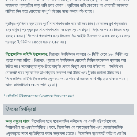
সহজভাবে প্রস্তুতির জন্য পানি দুবার মেশান। প্রতিবার পানি মেশানোর পর বোতলটি ভালভাবে
ঝাঁকিয়ে নিন যাতে বোতলের সম্পূর্ণ পাউডার সাসপেনশনে পরিণত হয়।
দ্রষ্টব্যঃ প্রতিবার ব্যবহারের পূর্বে সাসপেনশন ভাল করে ঝাঁকিয়ে নিন। বোতলের মুখ শক্তভাবে
বন্ধ রাখুন। প্রস্তুতকৃত সাসপেনশন ঠান্ডা ও শুষ্ক স্থানে রাখুন। মিশ্রনের পর ২১ দিনের মধ্যে
ব্যবহার করুন। শিরাপথে প্রয়োগের জন্য লিনেজোলিড আইভি ইনজেকশন একক ব্যবহারের জন্য
প্রস্তুত ইনফিউশন বোতলে সরবরাহ করা হয়।
লিনেজোলিড আইভি ইনজেকশন
: শিরাপথে ইনফিউশন আকারে ৩০ মিনিট থেকে ১২০ মিনিট ধরে
প্রয়োগ করা উচিত। শিরাপথে প্রয়োগের ইনফিউশন বোতলটি সিরিজ কানেকশন ব্যবহার করা
উচিত নয়। সরবরাহকৃত দ্রবণটিতে বাড়তি কোনো কিছুই যোগ করা উচিত নয়। ইনফিউশন
বোতলটি ঘরের স্বাভাবিক তাপমাত্রায় সংরক্ষণ করা উচিত এবং ঠান্ডায় জমানো উচিত নয়।
লিনেজোলিড আইভি ইনজেকশন হলুদ রং দেখাতে পারে যা সময়ের সাথে গাঢ় হতে থাকতে পারে।
তাতে কার্যকারিতার কোনো ক্ষতি হয় না।
* রেজিস্টার্ড চিকিৎসকের পরামর্শ মোতাবেক ঔষধ সেবন করুন
'
ঔষধের মিথষ্ক্রিয়া
অন্য ওষুধের সাথে
: লিজোলিক্স হচ্ছে মনোঅ্যামিন অক্সিডেজ এর একটি পরিবর্তনযোগ্য,
নির্বাচনশীল নয় এমন ইনহিবিটর। ফলে, লিজোলিক্স এর অ্যাড্রেনার্জিক এবং সেরোটোনার্জিক
ওষুধসমূহের সাথে প্রতিক্রিয়া করার সম্ভাবনা রয়েছে। লিজোলিক্স গ্রহণকারী কতিপয় রোগীর