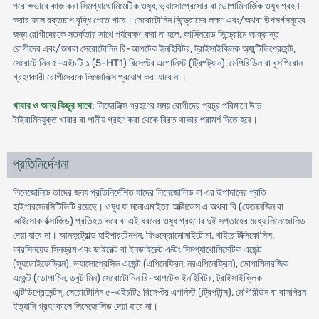
পরোক্ষভাবে কাজ করা সিমপ্যাথোমিমেটিক ওষুধ, ভ্যাসোপ্রেসোর বা ডোপামিনার্জিক ওষুধ গ্রহণ
করার ফলে রক্তচাপ বৃদ্ধি পেতে পারে। সেরোটোনিন সিন্ড্রোমের লক্ষণ এবং/অথবা উপসর্গসমূহের
জন্য রোগীদেরকে সতর্কতার সাথে পর্যবেক্ষণ করা না হলে, কার্সিনয়েড সিন্ড্রোমে আক্রান্ত
রোগীদের এবং/অথবা সেরোটোনিন রি-আপটেক ইনহিবিটর, ট্রাইসাইক্লিক অ্যান্টিডিপ্রেসেন্ট,
সেরোটোনিন ৫-এইচটি ১ (5-HT1) রিসেপ্টর এগোনিস্ট (ট্রিপট্যান), মেপিরিডিন বা বুসপিরোন
গ্রহণকারী রোগীদেরকে লিজোলিক্স প্রয়োগ করা যাবে না।
খাবার ও অন্য কিছুর সাথে
: লিজোলিক্স গ্রহণের সময় রোগীদের প্রচুর পরিমাণে উচ্চ
টাইরামিনযুক্ত খাবার বা পানীয় গ্রহণ করা থেকে বিরত থাকার পরামর্শ দিতে হবে।
প্রতিনির্দেশনা
লিনেজোলিড তাদের জন্য প্রতিনির্দেশিত যাদের লিনেজোলিড বা এর উপাদানের প্রতি
হাইপারসেনসিটিভিটি রয়েছে। ওষুধ যা মনোএমাইনো অক্সিডেস এ অথবা বি (ফেনেলজিন বা
আইসোকার্বক্সাজিড) প্রতিহত করে বা এই ধরনের ওষুধ গ্রহণের দুই সপ্তাহের মধ্যে লিনেজোলিড
দেয়া যাবে না। আনকন্ট্রোল্ড হাইপারটেনশন, ফিওক্রোমোসাইটোমা, থাইরোটক্সিকোসিস,
কারসিনয়েড সিনড্রম এবং ডাইরেক্ট বা ইনডাইরেক্ট এক্টিং সিমপ্যাথোমিমেটিক এজেন্ট
(স্যুডোইফেড্রিন), ভ্যাসোপ্রেসিভ এজেন্ট (এপিনেফ্রিন, নরএপিনেফ্রিন), ডোপামিনারজিক
এজেন্ট (ডোপামিন, ডবুটামিন) সেরোটোনিন রি-আপটেক ইনহিবিটর, ট্রাইসাইক্লিক
এন্টিডিপ্রেসেন্টস্, সেরোটোনিন ৫-এইচটি১ রিসেপ্টর এগনিস্ট (ট্রিপটান্স), মেপিরিডিন বা বাসপিরন
ইত্যাদি গ্রহণকালে লিনেজোলিড দেয়া যাবে না।