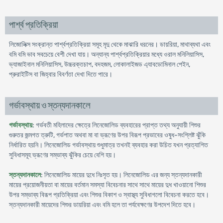
পার্শ্ব প্রতিক্রিয়া
লিজোলিক্স সংক্রান্ত পার্শ্বপ্রতিক্রিয়া সমূহ মৃদু থেকে মাঝারি ধরনের। ডায়রিয়া, মাথাব্যথা এবং
বমি বমি ভাব সবচেয়ে বেশী দেখা যায়। অন্যান্য পার্শ্বপ্রতিক্রিয়ার মধ্যে ওরাল মনিলিয়াসিস,
ভ্যাজাইনাল মনিলিয়াসিস, উচ্চরক্তচাপ, বদহজম, লোকালাইজড এ্যাবডোমিনাল পেইন,
প্রুরাইটিস বা জিহ্বার বিবর্ণতা দেখা দিতে পারে।
গর্ভাবস্থায় ও স্তন্যদানকালে
গর্ভাবস্থায়
: গর্ভবতী মহিলাদের ক্ষেত্রে লিনেজোলিড ব্যবহারের প্রাপ্ত তথ্য অনুযায়ী শিশুর
গুরুতর জন্মগত ত্রুটি, গর্ভপাত অথবা মা বা ভ্রূণের উপর বিরূপ প্রভাবের ওষুধ-সংশ্লিষ্ট ঝুঁকি
নির্ধারিত হয়নি। লিনেজোলিড গর্ভাবস্থায় শুধুমাত্র তখনই ব্যবহার করা উচিত যখন প্রত্যাশিত
সুবিধাসমূহ ভ্রূণের সম্ভাব্য ঝুঁকির চেয়ে বেশি হয়।
স্তন্যদানকালে
: লিনেজোলিড মায়ের দুধে নিঃসৃত হয়। লিনেজোলিড এর জন্য স্তন্যদানকারী
মায়ের প্রয়োজনীয়তা বা মায়ের বর্তমান সমস্যা বিবেচনার সাথে সাথে মায়ের দুধ খাওয়ানো শিশুর
উপর সম্ভাব্য বিরূপ প্রতিক্রিয়া এবং শিশুর বিকাশ ও স্বাস্থ্য সুবিধাগলো বিবেচনা করতে হবে।
স্তন্যদানকারী মায়েদের শিশুর ডায়রিয়া এবং বমি হলে তা পর্যবেক্ষণের উপদেশ দিতে হবে।