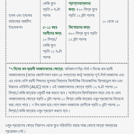
কেজি মুখে
প্রাপ্তবয়স্কদের
প্রতি ৮ ঘণ্টা
জন্য
: ৪০০ মিগ্রা মুখে
ত্বক এবং ত্বকের
পরপর
প্রতি ১২ ঘন্টা পরপর
কাঠামোর অজটিল
১০ থেকে ১৪
ইনফেকশন
৫-১১ বছর
কিশোরদের জন্য
:
বয়সীদের জন্য
:
৬০০ মিগ্রা মুখে প্রতি
১০ মিগ্রা/
১২ ঘন্টা পরপর
কেজি মুখে
প্রতি ১২ ঘণ্টা
পরপর
*
৭ দিনের কম ব্যয়সী নবজাতকদের ক্ষেত্রে
: অধিকাংশ প্রি-টার্ম ৭ দিনের কম বয়সী
নবজাতকদের (যাদের জেস্টেশনাল বয়স ৩৪ সপ্তাহের কম) অন্যান্য পূর্ণ-টার্ম নবজাতক এবং
এর থেকে বেশি বয়সী শিশুদের তুলনায় নিম্নতর সিস্টেমিক নিনেজোলিড ক্লিয়ারেন্স মান এবং
উচ্চতর এইউসি (AUC) থাকে। এই নবজাতকদের ক্ষেত্রে প্রতি ১২ ঘণ্টা পরপর ১০
মিগ্রা/কেজি মাত্রায় ওষুধটি শুরু করতে হবে। সর্বোত্তম ক্লিনিক্যাল সাড়া দেয় না এমন
নবজাতকদের ক্ষেত্রে প্রতি ৮ ঘন্টা পরপর ১০ মিগ্রা কেজি মাত্রায় ওষুধ প্রয়োগের বিবেচনা
করা যেতে পারে। ৭ দিন বয়স হয়ে গেলে সকল নবজাতক রোগীকে প্রতি ৮ ঘন্টা পরপর ১০
মিগ্রা/কেজি মাত্রায় ওষুধ প্রয়োগ করতে হবে।
ওষুধ প্রয়োগের ক্ষেত্র শিরাগখ থেকে মুখে পরিবর্তিত করার সময় কোনো মাত্রা সমন্বয়ের
প্রয়োজন নেই।