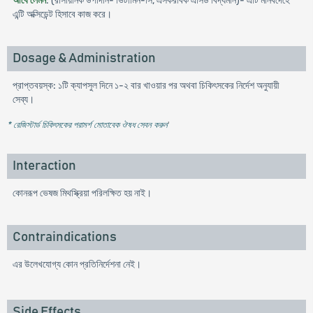
আবে লেমন
: (রাসায়নিক উপাদান- ভিটামিন-সি, এসকরবিক এসিড বিদ্যমান)- এটি মানবদেহে
এন্টি অক্সিডেন্ট হিসাবে কাজ করে।
Dosage & Administration
প্রাপ্তবয়স্ক: ১টি ক্যাপসুল দিনে ১-২ বার খাওয়ার পর অথবা চিকিৎসকের নির্দেশ অনুযায়ী
সেব্য।
* রেজিস্টার্ড চিকিৎসকের পরামর্শ মোতাবেক ঔষধ সেবন করুন
'
Interaction
কোনরূপ ভেষজ মিথস্ক্রিয়া পরিলক্ষিত হয় নাই।
Contraindications
এর উলেখযোগ্য কোন প্রতিনির্দেশনা নেই।
Side Effects