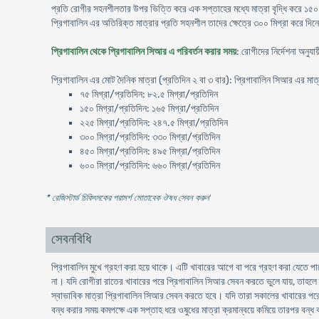
প্রতি রোগীর সহনশীলতার উপর ভিত্তি করে এক সপ্তাহের মধ্যে মাত্রা বৃদ্ধি করে ১৫০ ক
প্রিগাবালিন এর অতিরিক্ত মাত্রার প্রতি সহনশীল তাদের ক্ষেত্রে ৩০০ মিগ্রা করে দিন
প্রিগাবালিন থেকে প্রিগাবালিন সিআর এ পরিবর্তন করার সময়
: রোগীদের নির্দেশনা অনু
প্রিগাবালিন এর মোট দৈনিক মাত্রা (প্রতিদিন ২ বা ৩ বার): প্রিগাবালিন সিআর এর মাত
৭৫ মিগ্রা/প্রতিদিন: ৮২.৫ মিগ্রা/প্রতিদিন
১৫০ মিগ্রা/প্রতিদিন: ১৬৫ মিগ্রা/প্রতিদিন
২২৫ মিগ্রা/প্রতিদিন: ২৪৭.৫ মিগ্রা/প্রতিদিন
৩০০ মিগ্রা/প্রতিদিন: ৩৩০ মিগ্রা/প্রতিদিন
৪৫০ মিগ্রা/প্রতিদিন: ৪৯৫ মিগ্রা/প্রতিদিন
৬০০ মিগ্রা/প্রতিদিন: ৬৬০ মিগ্রা/প্রতিদিন
* রেজিস্টার্ড চিকিৎসকের পরামর্শ মোতাবেক ঔষধ সেবন করুন
'
সেবনবিধি
প্রিগাবালিন মুখে গ্রহণ করা হয়ে থাকে। এটি খাবারের আগে বা পরে গ্রহণ করা যেতে পার
না। যদি রোগীরা রাতের খাবারের পরে প্রিগাবালিন সিআর সেবন করতে ভুলে যায়, তাহল
স্বাভাবিক মাত্রা প্রিগাবালিন সিআর সেবন করতে হবে। যদি তারা সকালের খাবারের পরে
বন্ধ করার সময় কমপক্ষে এক সপ্তাহ ধরে ওষুধের মাত্রা ক্রমান্বয়ে কমিয়ে তারপর বন্