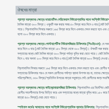
ঔষধের মাত্রা
প্রাপ্ত বয়স্কদের ক্ষেত্রে ডায়াবেটিক পেরিফেরাল নিউরোপ্যাথির সাথে সংশ্লিষ্ট নিউরো
দৈনিক মাত্রা ৩০০ মিগ্রা। ওষুধটি শুরু করার সময় ৫০ মিগ্রা করে দিনে ৩ বার (মোট দৈ
পারে। প্রিগাবালিন সিআর শুরুতে ১৬৫ মিগ্রা করে দিনে একবার সেবন করতে হবে এবং রোগী
হলো ৩০০ মিগ্রা করে দিনে একবার।
প্রাপ্ত বয়স্কদের ক্ষেত্রে পোস্টহার্পেটিক নিউরালজিয়ার চিকিৎসায় (পিএইচএন)
: যে সক
করে দিনে ৩ বার (মোট দৈনিক মাত্রা ১৫০ মিগ্রা থেকে ৩০০ মিগ্রা)। ঔষধটি শুরু করার
সপ্তাহের মধ্যে মোট দৈনিক মাত্রা ৩০০ মিগ্রা পর্যন্ত বৃদ্ধি করা যেতে পারে। মোট দৈন
দিনে ২ বার অথবা ২০০ মিগ্রা করে দিনে ৩ বার (মোট দৈনিক মাত্রা ৬০০ মিগ্রা) দেওয়া
প্রিগাবালিন সিআর শুরুতে ১৬৫ মিগ্রা করে দিনে একবার সেবন করতে হবে এবং রোগীর প্রত
সপ্তাহের চিকিৎসার পরও যে সকল রোগীদের পর্যাপ্ত ব্যাথা উপশম হয় না, তাদের ক্ষেত্রে 
পরিপ্রেক্ষিতে, ৩৩০ মিগ্রা/প্রতিদিন উপরের মাত্রা শুধুমাত্র সেই রোগীদের জন্য সংরক
প্রাপ্ত বয়স্কদের ক্ষেত্রে ফাইব্রোমায়ালজিয়া চিকিৎসায়
: প্রিগাবালিন এর নির্দেশিত ম
রোগীর সহনশীলতার উপর ভিত্তি করে এক সপ্তাহের মধ্যে মাত্রা বৃদ্ধি করে ১৫০ করে দি
মাত্রা ৪৫০ মিগ্রা) দেয়া যেতে পারে।
স্পাইনাল কর্ডের আঘাতের সাথে সংশ্লিষ্ট নিউরোপ্যাথিক ব্যাথার চিকিৎসায়
: প্রিগাবালিন