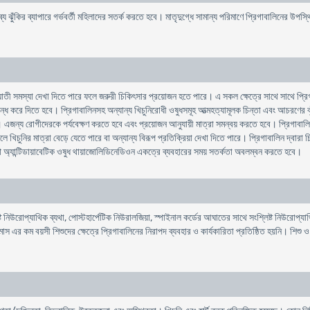
াব্য ঝুঁকির ব্যাপারে গর্ভবর্তী মহিলাদের সতর্ক করতে হবে। মাতৃদুগ্ধে সামান্য পরিমাণে প্রিগাবালিনের উপস্
াতী সমস্যা দেখা দিতে পারে ফলে জরুরী চিকিৎসার প্রয়োজন হতে পারে। এ সকল ক্ষেত্রে সাথে সাথে প্রি
া বন্ধ করে দিতে হবে। প্রিগাবালিনসহ অন্যান্য খিচুনিরোধী ওষুধসমূহ আত্মহত্যামূলক চিন্তা এবং আচরণের 
ন্য রোগীদেরকে পর্যবেক্ষণ করতে হবে এবং প্রয়োজন আনুযায়ী মাত্রা সমন্বয় করতে হবে। প্রিগাবালিন মাথা
লে খিচুনির মাত্রা বেড়ে যেতে পারে বা অন্যান্য বিরূপ প্রতিক্রিয়া দেখা দিতে পারে। প্রিগাবালিন দ্বারা
ে অ্যান্টিডায়াবেটিক ওষুধ থায়াজোলিডিনেডিওন একত্রে ব্যবহারের সময় সতর্কতা অবলম্বন করতে হবে।
 নিউরোপ্যাথিক ব্যথা, পোস্টহার্পেটিক নিউরালজিয়া, স্পাইনাল কর্ডের আঘাতের সাথে সংশ্লিষ্ট নিউরোপ্যাথি
 মাস এর কম বয়সী শিশুদের ক্ষেত্রে প্রিগাবালিনের নিরাপদ ব্যবহার ও কার্যকারিতা প্রতিষ্ঠিত হয়নি। শিশু