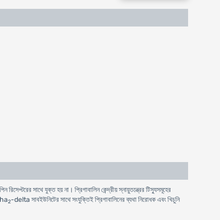
 রিসেপ্টরের সাথে যুক্ত হয় না। প্রিগাবালিন কেন্দ্রীয় স্নায়ুতন্ত্রের টিস্যুসমূহের
lpha
-delta সাবইউনিটের সাথে সংযুক্তিই প্রিগাবালিনের ব্যথা নিরোধক এবং খিচুনি
2