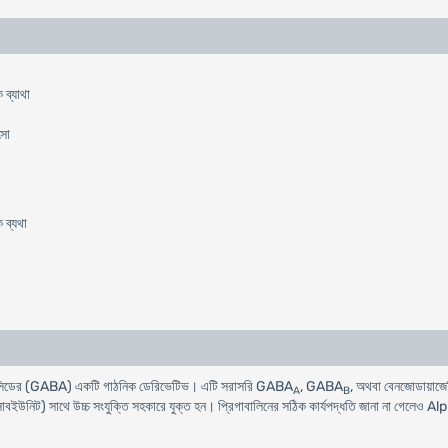
 ব্যাথা
ৎসা
 ব্যথা
রিক এসিডের (GABA) একটি গাঠনিক ডেরিভেটিভ। এটি সরাসরি GABA
, GABA
, অথবা বেনজোডায়াজেপিন
A
B
বইউনিট) সাথে উচ্চ সংযুক্তি সহকারে যুক্ত হন। প্রিগাবালিনের সঠিক কার্যপদ্ধতি জানা না গেলেও A