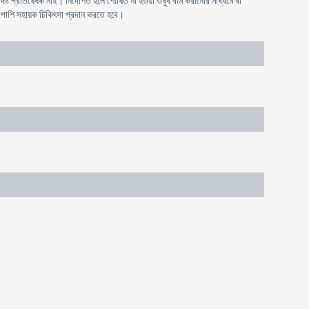
র্দিষ্ট প্রতিষেধক নাই। নির্দেশিত হলে শোষিত না হওয়া ওষুধ বমি করানোর মাধ্যমে বা
পাশাপাশি সহায়ক চিকিৎসা প্রদান করতে হবে।