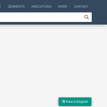
E
SEGMENTS
INDICATIONS
MORE
CONTACT
View In English