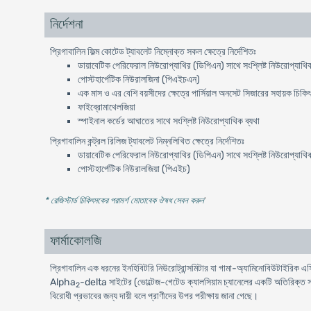
নির্দেশনা
প্রিগাবালিন ফিল্ম কোটেড ট্যাবলেট নিম্নোক্ত সকল ক্ষেত্রে নির্দেশিতঃ
ডায়াবেটিক পেরিফেরাল নিউরোপ্যাথির (ডিপিএন) সাথে সংশ্লিষ্ট নিউরোপ্যাথিক
পোস্টহার্পেটিক নিউরালজিনা (পিএইচএন)
এক মাস ও এর বেশি বয়সীদের ক্ষেত্রে পার্সিয়াল অনসেট সিজারের সহায়ক চিকি
ফাইব্রোমাথেলজিয়া
স্পাইনাল কর্ডের আঘাতের সাথে সংশ্লিষ্ট নিউরোপ্যাথিক ব্যথা
প্রিগাবালিন কন্ট্রল রিলিজ ট্যাবলেট নিম্নলিখিত ক্ষেত্রে নির্দেশিতঃ
ডায়াবেটিক পেরিফেরাল নিউরোপ্যাথির (ডিপিএন) সাথে সংশ্লিষ্ট নিউরোপ্যাথিক
পোস্টহার্পেটিক নিউরালজিয়া (পিএইচ)
* রেজিস্টার্ড চিকিৎসকের পরামর্শ মোতাবেক ঔষধ সেবন করুন
'
ফার্মাকোলজি
প্রিগাবালিন এক ধরনের ইনহিবিটরি নিউরোট্রান্সমিটার যা গামা-অ্যামিনোবিউটাই
Alpha
-delta সাইটের (ভোল্টেজ-গেটেড ক্যালসিয়াম চ্যানেলের একটি অতিরিক্ত সা
2
বিরোধী প্রভাবের জন্য দায়ী বলে প্রাণীদের উপর পরীক্ষায় জানা গেছে।