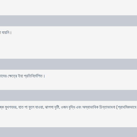
না যায়নি।
দের ক্ষেত্রে ইহা প্রতিনির্দেশিত।
 শুষ্ক মুখগহবর, হাত পা ফুলে যাওয়া, ঝাপসা দৃষ্টি, ওজন বৃদ্ধি এবং অস্বাভাবিক চিন্তাভাবনা (প্রাথমিকভাবে