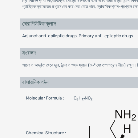
প্রিগাবালিন দ্বারা মাত্রাধিক্যের ক্ষেত্রে লক্ষণগুলো হলো সচেতনতার মাত্রা হ্রাস, বিষ
গ্যাস্ট্রিক ল্যাভেজের মাধ্যমে বের করে দেয়া যেতে পারে, স্বাভাবিক শ্বাস-প্রশ্বাস রক
থেরাপিউটিক ক্লাস
Adjunct anti-epileptic drugs, Primary anti-epileptic drugs
সংরক্ষণ
আলো ও আর্দ্রতা থেকে দূরে, ঠান্ডা ও শুষ্ক স্থানে (৩০° সেঃ তাপমাত্রার নীচে) রাখুন।
রাসায়নিক গঠন
Molecular Formula :
C
H
NO
8
17
2
Chemical Structure :