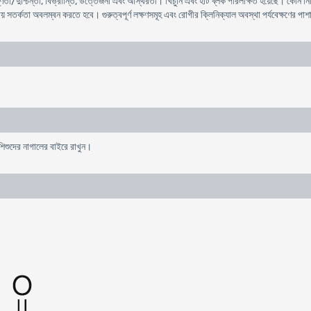
ণ্ণতা/দুশ্চিন্তা, বিভ্রান্তি, উত্তেজনা এবং অস্থিরতা। খিচুনি এবং হার্ট ব্লক পরিলক্ষিত হয়েছে। কোন নি
্ষায় সতর্কতা অবলম্বন করতে হবে। গুরুত্বপূর্ণ লক্ষণসমূহ এবং রোগীর ক্লিনিক্যাল অবস্থা পর্যবেক্ষণের 
 শিশুদের নাগালের বাইরে রাখুন।