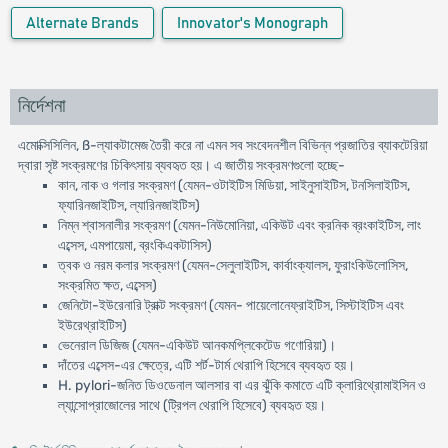
Alternate Brands
Innovator's Monograph
নির্দেশনা
এমোক্সিসিলিন, ß-ল্যাকটামেজ তৈরী করে না এমন সব সংবেদনশীল বিভিন্ন প্রজাতির ব্যাকটেরিয়া
দ্বারা সৃষ্ট সংক্রমণের চিকিৎসায় ব্যবহৃত হয়। এ জাতীয় সংক্রমণগুলো হচ্ছে-
কান, নাক ও গলার সংক্রমণ (যেমন-ওটাইটিস মিডিয়া, সাইনুসাইটিস, টনসিলাইটিস,
ফ্যারিনজাইটিস, ল্যারিনজাইটিস)
নিম্ন শ্বাসনালীর সংক্রমণ (যেমন-নিউমোনিয়া, একিউট এবং ক্রনিক ব্রংকাইটিস, লাং
এব্সেস, এমপায়েমা, ব্রংকিএকটাসিস)
ত্বক ও নরম কলার সংক্রমণ (যেমন-সেলুলাইটিস, কার্বাংক্যালস, ফুরাংকিউলোসিস,
সংক্রমিত ক্ষত, এব্সেস)
জেনিটো-ইউরেনারি ট্রাক্ট সংক্রমণ (যেমন- পায়েলোনেফ্রাইটিস, সিস্টাইটিস এবং
ইউরেথ্রাইটিস)
ভেনেরাল ডিজিজ (যেমন-একিউট আনকমপ্লিকেটেড গণোরিয়া)।
দাঁতের এব্সেস-এর ক্ষেত্রে, এটি শর্ট-টার্ম থেরাপি হিসেবে ব্যবহৃত হয়।
H. pylori-জনিত ডিওডেনাল আলসার বা এর ঝুঁকি কমাতে এটি ক্লারিথ্রোমাইসিন ও
ল্যান্সোপ্রাজোলের সাথে (ট্রিপল থেরাপি হিসেবে) ব্যবহৃত হয়।