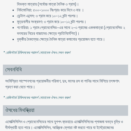
বিভক্ত মাত্রায় (সর্বোচ্চ মাত্রা দৈনিক ৩ গ্রাম)।
নিউমোনিয়া: ৫০০-১০০০ মিঃগ্রাঃ করে দিনে ৩ বার ।
ডেন্টাল এব্সেস: ৩ গ্রাম করে ১০-১২ ঘন্টা পরপর।
মূত্রনালীর সংক্রমণ: ৩ গ্রাম করে ১০-১২ ঘন্টা পরপর।
গণোরিয়া: ১ গ্রাম প্রোবেনেসিড-এর সাথে ২-৩ গ্রামের এককমাত্রা (প্রোবেনেসিড ২
বৎসরের নিচের বাচ্চাদের ক্ষেত্রে প্রতিনির্দেশিত)।
বৃক্কীয় বৈকল্যের ক্ষেত্রে দৈনিক মাত্রা কমানোর প্রয়োজন হতে পারে।
* রেজিস্টার্ড চিকিৎসকের পরামর্শ মোতাবেক ঔষধ সেবন করুন
'
সেবনবিধি
সংমিশ্রিত সাস্পেনশনের প্রয়োজনীয় পরিমাণ, দুধ, ফলের রস বা পানির সাথে মিশিয়ে তৎক্ষণাৎ
গ্রহণ করা যেতে পারে।
* রেজিস্টার্ড চিকিৎসকের পরামর্শ মোতাবেক ঔষধ সেবন করুন
'
ঔষধের মিথষ্ক্রিয়া
এমোক্সিসিলিন ও প্রোবেনেসিডের সাথে যুগপৎ ব্যবহারে এমোক্সিসিলিনের প্লাজমা ঘনত্ব বৃদ্ধি ও
দীর্ঘস্থায়ী হতে পারে। এমোক্সিসিলিন, আন্ত্রিক ফ্লোরা নষ্ট করতে পারে যা ইস্ট্রোজেনের