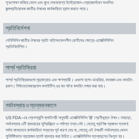
পূণঃশোষণ কমিয়ে ফেলে এবং মুখে সেবনযোগ্য ইস্ট্রোজেন-প্রোজেস্টেরন সংবলিত
জন্মপ্রতিরোধক জাতীয় ঔষধের কার্যকারিতা হ্রাস করতে পারে।
প্রতিনির্দেশনা
পেনিসিলিন জাতীয় ঔষধের প্রতি অতিসংবেদনশীল রোগীদের ক্ষেত্রে এমোক্সিসিলিন
প্রতিনির্দেশিত।
পার্শ্ব প্রতিক্রিয়া
পার্শ্ব প্রতিক্রিয়াগুলো মৃদুমাত্রার এবং ক্ষণস্থায়ী। এগুলো হলো-ডায়রিয়া, বদহজম এবং কদাচিৎ
র‌্যাশ। সিউডোমেমব্রেনাস কলাইটিস্ এর মত ঘটনা কদাচিৎ লক্ষ্য করা যায়।
গর্ভাবস্থায় ও স্তন্যদানকালে
US FDA-এর প্রেগন্যান্সি ক্যাটাগরী অনুযায়ী এমোক্সিসিলিন 'B' শ্রেণীভূক্ত ঔষধ। তাছাড়া,
গর্ভাবস্থায় এটি ব্যবহারের সুনিয়ন্ত্রিত ও পর্যাপ্ত তথ্য নেই। যেহেতু প্রাণিজ প্রজনন গবেষণা
সর্বদা মানবদেহে কার্যকারিতা সন্বন্ধে পূর্ব ধারণা দেয় না, সেহেতু এই ঔষধটি গর্ভাবস্থায় কেবল
সুনির্দিষ্টভাবে প্রয়োজন হলেই ব্যবহার করা উচিত। এমোক্সিসিলিন স্তন্যদুগ্ধে নিঃসৃত হয়।