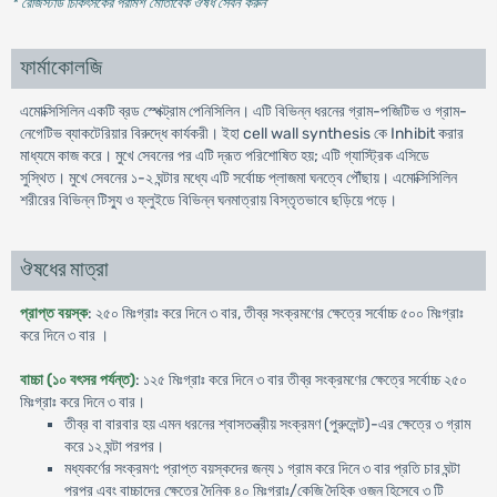
* রেজিস্টার্ড চিকিৎসকের পরামর্শ মোতাবেক ঔষধ সেবন করুন
'
ফার্মাকোলজি
এমোক্সিসিলিন একটি ব্রড স্পেক্ট্রাম পেনিসিলিন। এটি বিভিন্ন ধরনের গ্রাম-পজিটিভ ও গ্রাম-
নেগেটিভ ব্যাকটেরিয়ার বিরুদ্ধে কার্যকরী। ইহা cell wall synthesis কে Inhibit করার
মাধ্যমে কাজ করে। মুখে সেবনের পর এটি দ্রূত পরিশোষিত হয়; এটি গ্যাস্ট্রিক এসিডে
সুস্থিত। মুখে সেবনের ১-২ ঘন্টার মধ্যে এটি সর্বোচ্চ প্লাজমা ঘনত্বে পৌঁছায়। এমোক্সিসিলিন
শরীরের বিভিন্ন টিস্যু ও ফ্লুইডে বিভিন্ন ঘনমাত্রায় বিস্তৃতভাবে ছড়িয়ে পড়ে।
ঔষধের মাত্রা
প্রাপ্ত বয়স্ক
: ২৫০ মিঃগ্রাঃ করে দিনে ৩ বার, তীব্র সংক্রমণের ক্ষেত্রে সর্বোচ্চ ৫০০ মিঃগ্রাঃ
করে দিনে ৩ বার ।
বাচ্চা (১০ বৎসর পর্যন্ত)
: ১২৫ মিঃগ্রাঃ করে দিনে ৩ বার তীব্র সংক্রমণের ক্ষেত্রে সর্বোচ্চ ২৫০
মিঃগ্রাঃ করে দিনে ৩ বার।
তীব্র বা বারবার হয় এমন ধরনের শ্বাসতন্ত্রীয় সংক্রমণ (পুরুলেন্ট)-এর ক্ষেত্রে ৩ গ্রাম
করে ১২ ঘন্টা পরপর।
মধ্যকর্ণের সংক্রমণ: প্রাপ্ত বয়স্কদের জন্য ১ গ্রাম করে দিনে ৩ বার প্রতি চার ঘন্টা
পরপর এবং বাচ্চাদের ক্ষেত্রে দৈনিক ৪০ মিঃগ্রাঃ/কেজি দৈহিক ওজন হিসেবে ৩ টি