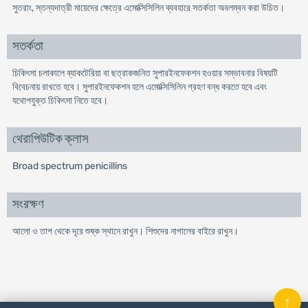
সুতরাং, স্তন্যদাত্রী মায়েদের ক্ষেত্রে এমোক্সিসিলিন ব্যবহারে সতর্কতা অবলম্বন করা উচিত।
সতর্কতা
চিকিৎসা চলাকালে ব্যাকটেরিয়া বা ছত্রাকজনিত সুপারইনফেকশন হওয়ার সম্ভাবনার বিষয়টি
বিবেচনায় রাখতে হবে। সুপারইনফেকশন হলে এমোক্সিসিলিন গ্রহণ বন্ধ করতে হবে এবং
যথোপযুক্ত চিকিৎসা নিতে হবে।
থেরাপিউটিক ক্লাস
Broad spectrum penicillins
সংরক্ষণ
আলো ও তাপ থেকে দূরে শুষ্ক স্থানে রাখুন। শিশুদের নাগালের বাইরে রাখুন।
↑