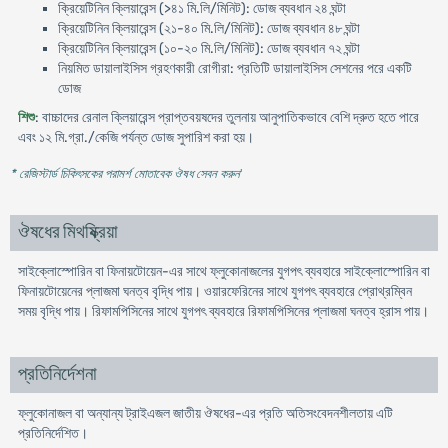
ক্রিয়েটিনিন ক্লিয়ারেন্স (>৪১ মি.লি/মিনিট): ডোজ ব্যবধান ২৪ ঘন্টা
ক্রিয়েটিনিন ক্লিয়ারেন্স (২১-৪০ মি.লি/মিনিট): ডোজ ব্যবধান ৪৮ ঘন্টা
ক্রিয়েটিনিন ক্লিয়ারেন্স (১০-২০ মি.লি/মিনিট): ডোজ ব্যবধান ৭২ ঘন্টা
নিয়মিত ডায়ালাইসিস গ্রহণকারী রোগীরা: প্রতিটি ডায়ালাইসিস সেশনের পরে একটি
ডোজ
শিশু
: বাচ্চাদের রেনাল ক্লিয়ারেন্স প্রাপ্তবয়ষদের তুলনায় আনুপাতিকভাবে বেশি দ্রুত হতে পারে
এবং ১২ মি.গ্রা./কেজি পর্যন্ত ডোজ সুপারিশ করা হয়।
* রেজিস্টার্ড চিকিৎসকের পরামর্শ মোতাবেক ঔষধ সেবন করুন
'
ঔষধের মিথষ্ক্রিয়া
সাইক্লোস্পোরিন বা ফিনায়টোয়েন-এর সাথে ফ্লুকোনাজলের যুগপৎ ব্যবহারে সাইক্লোস্পোরিন বা
ফিনায়টোয়েনের প্লাজমা ঘনত্ব বৃদ্ধি পায়। ওয়ারফেরিনের সাথে যুগপৎ ব্যবহারে প্রোথ্রম্বিন
সময় বৃদ্ধি পায়। রিফামপিসিনের সাথে যুগপৎ ব্যবহারে রিফামপিসিনের প্লাজমা ঘনত্ব হ্রাস পায়।
প্রতিনির্দেশনা
ফ্লুকোনাজল বা অন্যান্য ট্রাইএজল জাতীয় ঔষধের-এর প্রতি অতিসংবেদনশীলতায় এটি
প্রতিনির্দেশিত।