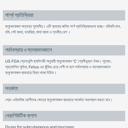
পার্শ্ব প্রতিক্রিয়া
ফ্লুকোনাজল অত্যন্ত সুসহনীয়। এটি ব্যবহার জনিত পার্শ প্রতিক্রিয়াগুলো হচ্ছে- বমিবমি ভাব,
বমি, পেট ব্যথা, ডায়রিয়া, মাথা ব্যথা ও ত্বকীয় রেশ ।
গর্ভাবস্থায় ও স্তন্যদানকালে
US FDA প্রেগনেন্সি ক্যাটাগরী অনুযায়ী ফ্লুকোনাজল 'C' শ্রেনীভূক্ত ঔষধ। সুতরাং,
প্রত্যাশিত সুবিধা, Fetus এর ঝুঁকির চেয়ে বেশী না হলে গর্ভাবস্থায় ও স্তন্যদানকালে
ফ্লুকোনাজল ব্যবহারে বিরত থাকা উচিত।
সতর্কতা
প্রো-এরিদমিক রোগীদের ক্ষেত্রে ফ্লুকোনাজল ব্যবহারে সতর্কতা অবলম্বন করতে হবে।
থেরাপিউটিক ক্লাস
Drugs for subcutaneous and mycoses