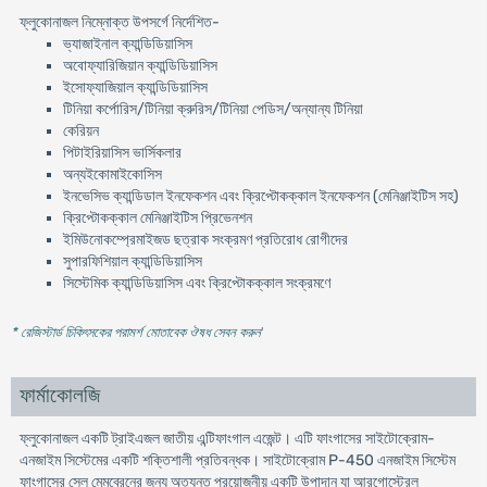
ফ্লুকোনাজল নিম্নোক্ত উপসর্গে নির্দেশিত-
ভ্যাজাইনাল ক্যান্ডিডিয়াসিস
অবোফ্যারিজিয়ান ক্যান্ডিডিয়াসিস
ইসোফ্যাজিয়াল ক্যান্ডিডিয়াসিস
টিনিয়া কর্পোরিস/টিনিয়া ক্রুরিস/টিনিয়া পেডিস/অন্যান্য টিনিয়া
কেরিয়ন
পিটাইরিয়াসিস ভার্সিকলার
অন্যইকোমাইকোসিস
ইনভেসিভ ক্যান্ডিডাল ইনফেকশন এবং ক্রিপ্টোকক্কাল ইনফেকশন (মেনিঞ্জাইটিস সহ)
ক্রিপ্টোকক্কাল মেনিঞ্জাইটিস প্রিভেনশন
ইমিউনোকম্প্রেমাইজড ছত্রাক সংক্রমণ প্রতিরোধ রোগীদের
সুপারফিশিয়াল ক্যান্ডিডিয়াসিস
সিস্টেমিক ক্যান্ডিডিয়াসিস এবং ক্রিপ্টোকক্কাল সংক্রমণে
* রেজিস্টার্ড চিকিৎসকের পরামর্শ মোতাবেক ঔষধ সেবন করুন
'
ফার্মাকোলজি
ফ্লুকোনাজল একটি ট্রাইএজল জাতীয় এন্টিফাংগাল এজেন্ট। এটি ফাংগাসের সাইটোক্রোম-
এনজাইম সিস্টেমের একটি শক্তিশালী প্রতিবন্ধক। সাইটোক্রোম P-450 এনজাইম সিস্টেম
ফাংগাসের সেল মেমব্রেনের জন্য অত্যন্ত প্রয়োজনীয় একটি উপাদান যা আরগোস্টেরল