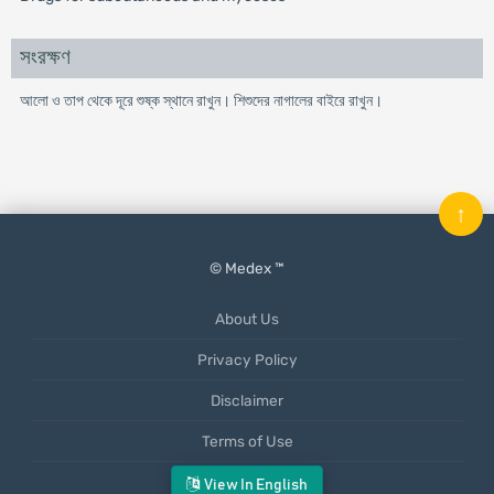
সংরক্ষণ
আলো ও তাপ থেকে দূরে শুষ্ক স্থানে রাখুন। শিশুদের নাগালের বাইরে রাখুন।
↑
© Medex ™
About Us
Privacy Policy
Disclaimer
Terms of Use
Mobile App
View In English