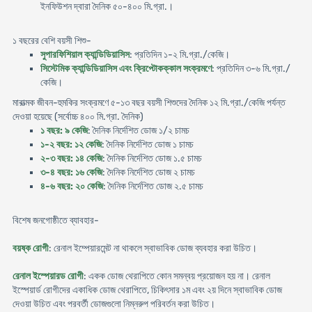
ইনফিউশন দ্বারা দৈনিক ৫০-৪০০ মি.গ্রা.।
১ বছরের বেশি বয়সী শিশু-
সুপারফিশিয়াল ক্যান্ডিডিয়াসিস
: প্রতিদিন ১-২ মি.গ্রা./কেজি।
সিস্টেমিক ক্যান্ডিডিয়াসিস এবং ক্রিপ্টোকক্কাল সংক্রমণে
: প্রতিদিন ৩-৬ মি.গ্রা./
কেজি।
মারাত্মক জীবন-হুমকির সংক্রমণে ৫-১৩ বছর বয়সী শিশুদের দৈনিক ১২ মি.গ্রা./কেজি পর্যন্ত
দেওয়া হয়েছে (সর্বোচ্চ ৪০০ মি.গ্রা. দৈনিক)
১ বছর: ৯ কেজি
: দৈনিক নির্দেশিত ডোজ ১/২ চামচ
১-২ বছর: ১২ কেজি
: দৈনিক নির্দেশিত ডোজ ১ চামচ
২-৩ বছর: ১৪ কেজি
: দৈনিক নির্দেশিত ডোজ ১.৫ চামচ
৩-৪ বছর: ১৬ কেজি
: দৈনিক নির্দেশিত ডোজ ২ চামচ
৪-৬ বছর: ২০ কেজি
: দৈনিক নির্দেশিত ডোজ ২.৫ চামচ
বিশেষ জনগোষ্ঠীতে ব্যাবহার-
বয়ষ্ক রোগী
: রেনাল ইম্পেয়ারমেন্ট না থাকলে স্বাভাবিক ডোজ ব্যবহার করা উচিত।
রেনাল ইস্পেয়ারড রোগী
: একক ডোজ থেরাপিতে কোন সমন্বয় প্রয়োজন হয় না। রেনাল
ইস্পেয়ার্ড রোগীদের একাধিক ডোজ থেরাপিতে, চিকিৎসার ১ম এবং ২য় দিনে স্বাভাবিক ডোজ
দেওয়া উচিত এবং পরবর্তী ডোজগুলো নিম্নরুপ পরিবর্তন করা উচিত।