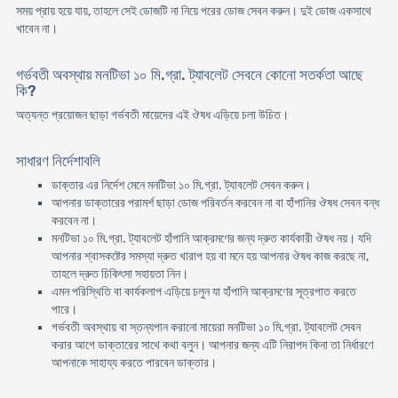
সময় প্রায় হয়ে যায়, তাহলে সেই ডোজটি না নিয়ে পরের ডোজ সেবন করুন। দুই ডোজ একসাথে
খাবেন না।
গর্ভবতী অবস্থায় মনটিভা ১০ মি.গ্রা. ট্যাবলেট সেবনে কোনো সতর্কতা আছে
কি?
অত্যন্ত প্রয়োজন ছাড়া গর্ভবতী মায়েদের এই ঔষধ এড়িয়ে চলা উচিত।
সাধারণ নির্দেশাবলি
ডাক্তার এর নির্দেশ মেনে মনটিভা ১০ মি.গ্রা. ট্যাবলেট সেবন করুন।
আপনার ডাক্তারের পরামর্শ ছাড়া ডোজ পরিবর্তন করবেন না বা হাঁপানির ঔষধ সেবন বন্ধ
করবেন না।
মনটিভা ১০ মি.গ্রা. ট্যাবলেট হাঁপানি আক্রমণের জন্য দ্রুত কার্যকারী ঔষধ নয়। যদি
আপনার শ্বাসকষ্টের সমস্যা দ্রুত খারাপ হয় বা মনে হয় আপনার ঔষধ কাজ করছে না,
তাহলে দ্রুত চিকিৎসা সহায়তা নিন।
এমন পরিস্থিতি বা কার্যকলাপ এড়িয়ে চলুন যা হাঁপানি আক্রমণের সূত্রপাত করতে
পারে।
গর্ভবতী অবস্থায় বা স্তন্যপান করানো মায়েরা মনটিভা ১০ মি.গ্রা. ট্যাবলেট সেবন
করার আগে ডাক্তারের সাথে কথা বলুন। আপনার জন্য এটি নিরাপদ কিনা তা নির্ধারণে
আপনাকে সাহায্য করতে পারবেন ডাক্তার।