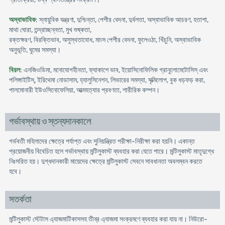
অস্বাভাবিক
: স্নায়ুবিক যন্ত্রণা, দুশ্চিন্তা, পেশীর বেদনা, দুর্বলতা, অস্বাভাবিক আচরণ, হতাশা,
মাথা ঘোরা, তন্দ্রাচ্ছন্নতা, মুখ শুষ্কতা,
রক্তক্ষরণ, বিরক্তিভাব, অসুস্থতাবোধ, মাংস পেশীর বেদনা, ফুলেওঠা, খিঁচুনি, অস্বাভাবিক
অনুভূতি, ঘুমের সমস্যা।
বিরল
: এনজিওডিমা, মনোযোগহীনতা, ফ্যাকাশে ভাব, ইয়োসিনোফিলিক গ্রানুলোমেটোসিস্ এবং
পলিঙ্গাইটিস্, ইরিথেমা নোডাসাম, হ্যালুসিনেশন, লিভারের সমস্যা, সৃত্মিলোপ, বুক ধড়ফড় করা,
পালমোনারী ইউওসিনোফেলিয়া, আত্মহত্যার প্রবণতা, শারীরিক কম্পন।
গর্ভাবস্থায় ও স্তন্যদানকালে
গর্ভবতী মহিলাদের ক্ষেত্রে পর্যাপ্ত এবং সুনিয়ন্ত্রিত পরীক্ষা-নিরীক্ষা করা হয়নি। একান্ত
প্রয়োজনীয় বিবেচিত হলে গর্ভাবস্থায় মন্টিলুকাস্ট ব্যবহার করা যেতে পারে। মন্টিলুকাস্ট মাতৃদুগ্ধে
নিঃসরিত হয়। দুগ্ধদানকারী মায়েদের ক্ষেত্রে মন্টিলুকাস্ট সেবনে সাবধানতা অবলম্বন করতে
হবে।
সতর্কতা
মন্টিলুকাস্ট স্টেটাস এ্যাজমাটিকাসসহ তীব্র এ্যাজমা সংক্রমণে ব্যবহার করা যায় না। নিউরো-