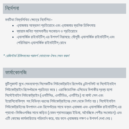
নির্দেশনা
মনটিভা নিম্নলিখিত ক্ষেত্রে নির্দেশিত-
এ্যাজমার আক্রমণ প্রতিরোধে এবং এ্যাজমার ক্রনিক চিকিৎসায়
ব্যায়াম জনিত শ্বাসনালীর সংকোচন ও প্রতিরোধে
এ্যালার্জিক রাইনাইটিস্ এর উপসর্গ নিরাময়ে: মৌসুমী এ্যালার্জিক রাইনাইটিস্ এবং
পেরিনিয়াল এ্যালার্জিক রাইনাইটিস্ রোধে
* রেজিস্টার্ড চিকিৎসকের পরামর্শ মোতাবেক ঔষধ সেবন করুন
'
ফার্মাকোলজি
মন্টিলুকাস্ট মুখে সেবনযোগ্য সিলেকটিভ লিউকোট্রাইন রিসেপ্টর এন্টাগনিস্ট যা সিস্টেইনাইল
লিউকোট্রাইন রিসেপ্টরকে প্রতিহত করে। এরাকিডোনিক এসিডের বিপাকীয় দ্রব্য হলো
সিস্টেইনাইল লিউকোট্রাইন (এলটিসি৪, এলটিডি৪, এলটিই৪) যা মাস্ট সেল এবং
ইয়োসিনোফিল্‌স সহ বিভিন্ন ধরনের লিউকোট্রাইনের সেল থেকে নির্গত হয়। সিস্টেইনাইল
লিউকোট্রাইনের উৎপাদন এবং রিসেপ্টরের সাথে বন্ধন এ্যাজমা এবং এ্যালার্জিক রাইনাইটিস্ এর
প্যাথো-ফিজিওলজির সাথে জড়িত (যেমন শ্বাসতন্ত্রের ইডিমা, অনৈচ্ছিক পেশীর সংকোচন) এবং
এটি কোষের কার্যকারিতার পরিবর্তন করে, যার ফলে এ্যাজমার লক্ষণ ও উপসর্গ দেখা দেয়।