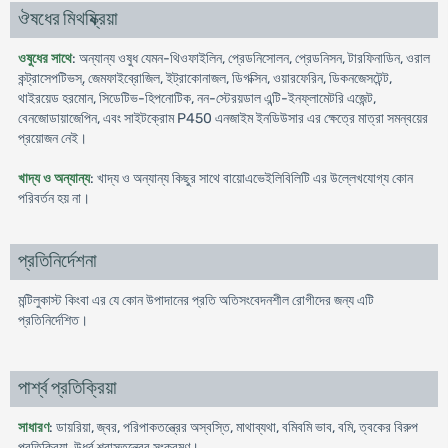
ঔষধের মিথষ্ক্রিয়া
ওষুধের সাথে
: অন্যান্য ওষুধ যেমন-থিওফাইলিন, প্রেডনিসোলন, প্রেডনিসন, টারফিনাডিন, ওরাল
কন্ট্রাসেপটিভস্, জেমফাইব্রোজিল, ইট্রাকোনাজল, ডিগক্সিন, ওয়ারফেরিন, ডিকনজেসটেন্ট,
থাইরয়েড হরমোন, সিডেটিভ-হিপনোটিক, নন-স্টেরয়ডাল এন্টি-ইনফ্লামেটরি এজেন্ট,
বেনজোডায়াজেপিন, এবং সাইটক্রোম P450 এনজাইম ইনডিউসার এর ক্ষেত্রে মাত্রা সমন্বয়ের
প্রয়োজন নেই।
খাদ্য ও অন্যান্য
: খাদ্য ও অন্যান্য কিছুর সাথে বায়োএভেইলিবিলিটি এর উল্লেখযোগ্য কোন
পরিবর্তন হয় না।
প্রতিনির্দেশনা
মন্টিলুকাস্ট কিংবা এর যে কোন উপাদানের প্রতি অতিসংবেদনশীল রোগীদের জন্য এটি
প্রতিনির্দেশিত।
পার্শ্ব প্রতিক্রিয়া
সাধারণ
: ডায়রিয়া, জ্বর, পরিপাকতন্ত্রের অস্বস্তি, মাথাব্যথা, বমিবমি ভাব, বমি, ত্বকের বিরুপ
প্রতিক্রিয়া, উর্ধ্ব শ্বাসতন্ত্রের সংক্রমণ।