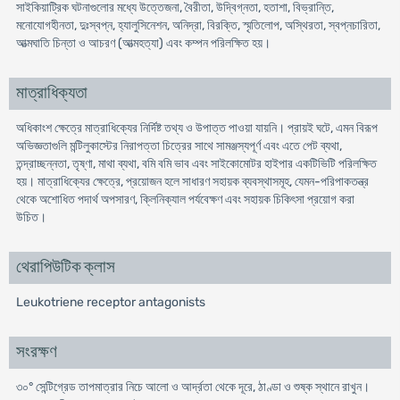
সাইকিয়াট্রিক ঘটনাগুলোর মধ্যে উত্তেজনা, বৈরীতা, উদ্বিগ্নতা, হতাশা, বিভ্রান্তি,
মনোযোগহীনতা, দুঃস্বপ্ন, হ্যালুসিনেশন, অনিদ্রা, বিরক্তি, স্মৃতিলোপ, অস্থিরতা, স্বপ্নচারিতা,
আত্মঘাতি চিন্তা ও আচরণ (আত্মহত্যা) এবং কম্পন পরিলক্ষিত হয়।
মাত্রাধিক্যতা
অধিকাংশ ক্ষেত্রে মাত্রাধিক্যের নির্দিষ্ট তথ্য ও উপাত্ত পাওয়া যায়নি। প্রায়ই ঘটে, এমন বিরূপ
অভিজ্ঞতাগুলি মন্টিলুকাস্টের নিরাপত্তা চিত্রের সাথে সামঞ্জস্যপূর্ণ এবং এতে পেট ব্যথা,
তন্দ্রাচ্ছন্নতা, তৃষ্ণা, মাথা ব্যথা, বমি বমি ভাব এবং সাইকোমোটর হাইপার একটিভিটি পরিলক্ষিত
হয়। মাত্রাধিক্যের ক্ষেত্রে, প্রয়োজন হলে সাধারণ সহায়ক ব্যবস্থাসমূহ, যেমন-পরিপাকতন্ত্র
থেকে অশোধিত পদার্থ অপসারণ, ক্লিনিক্যাল পর্যবেক্ষণ এবং সহায়ক চিকিৎসা প্রয়োগ করা
উচিত।
থেরাপিউটিক ক্লাস
Leukotriene receptor antagonists
সংরক্ষণ
৩০° সেন্টিগ্রেড তাপমাত্রার নিচে আলো ও আর্দ্রতা থেকে দূরে, ঠাণ্ডা ও শুষ্ক স্থানে রাখুন।