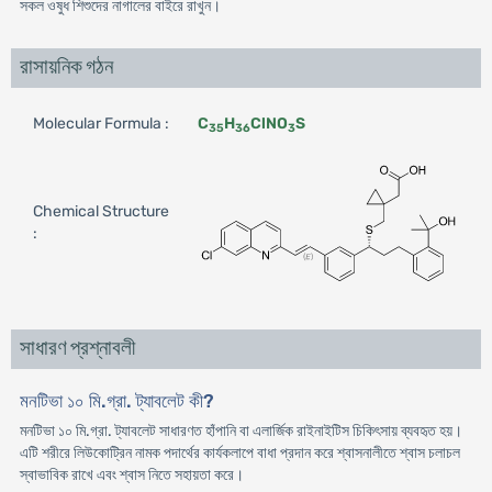
সকল ওষুধ শিশুদের নাগালের বাইরে রাখুন।
রাসায়নিক গঠন
Molecular Formula :
C
H
ClNO
S
35
36
3
Chemical Structure
:
সাধারণ প্রশ্নাবলী
মনটিভা ১০ মি.গ্রা. ট্যাবলেট কী?
মনটিভা ১০ মি.গ্রা. ট্যাবলেট সাধারণত হাঁপানি বা এলার্জিক রাইনাইটিস চিকিৎসায় ব্যবহৃত হয়।
এটি শরীরে লিউকোট্রিন নামক পদার্থের কার্যকলাপে বাধা প্রদান করে শ্বাসনালীতে শ্বাস চলাচল
স্বাভাবিক রাখে এবং শ্বাস নিতে সহায়তা করে।