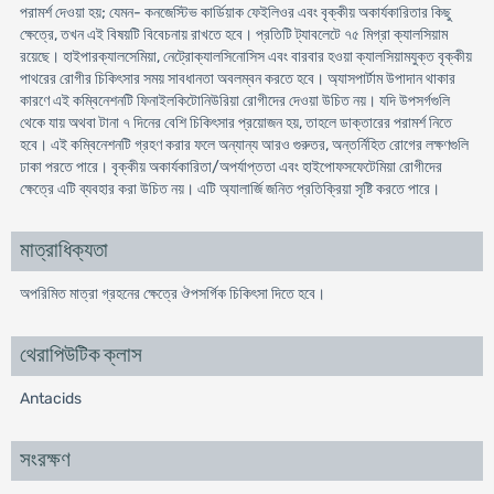
পরামর্শ দেওয়া হয়; যেমন- কনজেস্টিভ কার্ডিয়াক ফেইলিওর এবং বৃক্কীয় অকার্যকারিতার কিছু
ক্ষেত্রে, তখন এই বিষয়টি বিবেচনায় রাখতে হবে। প্রতিটি ট্যাবলেটে ৭৫ মিগ্রা ক্যালসিয়াম
রয়েছে। হাইপারক্যালসেমিয়া, নেট্রোক্যালসিনোসিস এবং বারবার হওয়া ক্যালসিয়ামযুক্ত বৃক্কীয়
পাথরের রোগীর চিকিৎসার সময় সাবধানতা অবলম্বন করতে হবে। অ্যাসপার্টাম উপাদান থাকার
কারণে এই কম্বিনেশনটি ফিনাইলকিটোনিউরিয়া রোগীদের দেওয়া উচিত নয়। যদি উপসর্গগুলি
থেকে যায় অথবা টানা ৭ দিনের বেশি চিকিৎসার প্রয়োজন হয়, তাহলে ডাক্তারের পরামর্শ নিতে
হবে। এই কম্বিনেশনটি গ্রহণ করার ফলে অন্যান্য আরও গুরুতর, অন্তর্নিহিত রোগের লক্ষণগুলি
ঢাকা পরতে পারে। বৃক্কীয় অকার্যকারিতা/অপর্যাপ্ততা এবং হাইপোফসফেটেমিয়া রোগীদের
ক্ষেত্রে এটি ব্যবহার করা উচিত নয়। এটি অ্যালার্জি জনিত প্রতিক্রিয়া সৃষ্টি করতে পারে।
মাত্রাধিক্যতা
অপরিমিত মাত্রা গ্রহনের ক্ষেত্রে ঔপসর্গিক চিকিৎসা দিতে হবে।
থেরাপিউটিক ক্লাস
Antacids
সংরক্ষণ