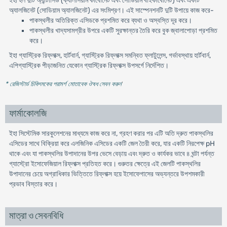
ইহা হল দুটি অ্যান্টাসিড (ক্যালসিয়াম কার্বোনেট এবং সোডিয়াম বাইকার্বোনেট) এবং একটি
অ্যালজিনেট (সোডিয়াম অ্যালজিনেট) এর সংমিশ্রণ। এই সাস্পেনশনটি দুটি উপায়ে কাজ করে-
পাকস্থলীর অতিরিক্ত এসিডকে প্রশমিত করে ব্যথা ও অস্বস্তি দূর করে।
পাকস্থলীর খাদ্যসামগ্রীর উপরে একটি সুরক্ষান্তর তৈরি করে বুক জ্বালাপোড়া প্রশমিত
করে।
ইহা গ্যাস্ট্রিক রিফ্লাক্স, হার্টবার্ন, গ্যাস্ট্রিক রিফ্লাক্স সমন্বিত ফ্লাটুলেন্স, গর্ভাবস্থায় হার্টবার্ন,
এপিগ্যাস্ট্রিক পীড়াজনিত যেকোন গ্যাস্ট্রিক রিফ্লাক্স উপসর্গে নির্দেশিত।
* রেজিস্টার্ড চিকিৎসকের পরামর্শ মোতাবেক ঔষধ সেবন করুন
'
ফার্মাকোলজি
ইহা সিস্টেমিক সারকুলেশনের মাধ্যমে কাজ করে না, গ্রহণ করার পর এটি অতি দ্রুত পাকস্থলির
এসিডের সাথে বিক্রিয়া করে এলজিনিক এসিডের একটি জেল তৈরী করে, যার একটি নিরপেক্ষ pH
থাকে এবং যা পাকস্থলির উপাদানের উপর ভেসে বেড়ায় এবং দ্রুত ও কার্যকর ভাবে ৪ ঘন্টা পর্যন্ত
গ্যাস্ট্রো ইসোফেজিয়াল রিফ্লাক্স প্রতিহত করে। গুরুতর ক্ষেত্রে এই জেলটি পাকস্থলির
উপাদানের চেয়ে অগ্রাধিকার ভিত্তিতে রিফ্লাক্স হয়ে ইসোফেগাসের অভ্যন্তরে উপশমকারী
প্রভাব বিস্তার করে।
মাত্রা ও সেবনবিধি