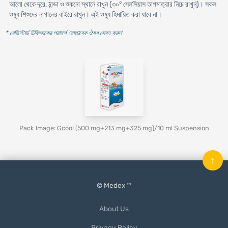
আলো থেকে দূরে, ঠান্ডা ও শুকনো স্থানে রাখুন (৩০° সেলসিয়াস তাপমাত্রার নিচে রাখুন)। সকল
ওষুধ শিশুদের নাগালের বাইরে রাখুন। এই ওষুধ হিমায়িত করা যাবে না।
* রেজিস্টার্ড চিকিৎসকের পরামর্শ মোতাবেক ঔষধ সেবন করুন
'
Pack Image: Gcool (500 mg+213 mg+325 mg)/10 ml Suspension
↑
© Medex ™
About Us
Privacy Policy