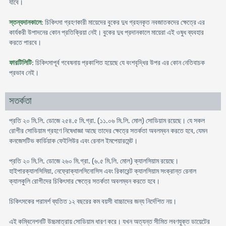
যাবে।
স্তন্যদানকালে
: চিকিৎসা গ্রহণকারী মায়েদের বুকের দুধ গ্রহনকৃত নবজাতকদের ক্ষেত্রে এর
কার্যকরী উপাদনের কোন প্রতিক্রিয়া নেই। বুকের দুধ প্রদানকালে মায়েরা এই ওষুধ ব্যবহার
করতে পারবে।
ফারটিলিটি
: চিকিৎসাপূর্ব গবেষনায় প্রকাশিত হয়েছে যে বংশবৃদ্ধির উপর এর কোন নেতিবাচক
প্রভাব নেই।
সতর্কতা
প্রতি ২০ মি.লি. ডোজে ২৫৪.৫ মি.গ্রা. (১১.০৬ মি.লি. মোল) সোডিয়াম রয়েছে। যে সকল
রোগীর সোডিয়াম গ্রহণে নিষেধাজ্ঞা আছে তাদের ক্ষেত্রে সতর্কতা অবলম্বন করতে হবে, যেমন
কনজেসটিভ কার্ডিয়াক ফেইলিউর এবং রেনাল ইমপেয়ারমেন্ট।
প্রতি ২০ মি.লি. ডোজে ২৬০ মি.গ্রা. (৬.৫ মি.লি. মোল) ক্যালসিয়াম রয়েছে।
হাইপারক্যালসিমিয়া, নেফ্রোক্যালসিনোসিস এবং রিকারেন্ট ক্যালসিয়াম সংক্রান্ত রেনাল
ক্যালকুলি রোগীদের চিকিৎসার ক্ষেত্রে সতর্কতা অবলম্বন করতে হবে।
চিকিৎসকের পরামর্শ ব্যতিত ১২ বছরের কম বয়সী বাচ্চাদের জন্য নির্দেশিত নয়।
এই কম্বিনেশনটি উচ্চমাত্রায় সোডিয়াম ধারণ করে। যখন অত্যন্ত সীমিত লবণযুক্ত ডায়েটের