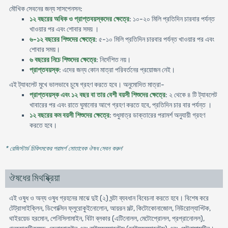
মৌখিক সেবনের জন্য সাসপেনসন:
১২ বছরের অধিক ও প্রাপ্তবয়স্কদের ক্ষেত্রে
: ১০-২০ মিলি প্রতিদিন চারবার পর্যন্ত
খাওয়ার পর এবং শোবার সময় ।
৬-১২ বছরের শিশুদের ক্ষেত্রে
: ৫-১০ মিলি প্রতিদিন চারবার পর্যন্ত খাওয়ার পর এবং
শোবার সময়।
৬ বছরের নিচে শিশুদের ক্ষেত্রে
: নির্দেশিত নয়।
প্রাপ্তবয়স্ক
: এদের জন্য কোন মাত্রা পরিবর্তনের প্রয়োজন নেই।
এই ট্যাবলেট মুখে ভালভাবে চুষে গ্রহণ করতে হবে। অনুমোদিত মাত্রা-
প্রাপ্তবয়স্ক এবং ১২ বছর বা তার বেশী বয়সী শিশুদের ক্ষেত্রে
: ২ থেকে ৪ টি ট্যাবলেট
খাবারের পর এবং রাতে ঘুমানোর আগে গ্রহণ করতে হবে, প্রতিদিন চার বার পর্যন্ত ।
১২ বছরের কম বয়সী শিশুদের ক্ষেত্রে
: শুধুমাত্র ডাক্তারের পরামর্শ অনুযায়ী গ্রহণ
করতে হবে।
* রেজিস্টার্ড চিকিৎসকের পরামর্শ মোতাবেক ঔষধ সেবন করুন
'
ঔষধের মিথষ্ক্রিয়া
এই ওষুধ ও অন্য ওষুধ গ্রহনের মাঝে দুই (২) ঘন্টা ব্যবধান বিবেচনা করতে হবে। বিশেষ করে
টেট্রাসাইক্লিন, ডিগোক্সিন ফ্লুরোকুইনোলোন, আয়রন সল্ট, কিটোকোনাজোল, নিউরোল্যাপ্টিক,
থাইরয়েড হরমোন, পেনিসিলামাইন, বিটা ব্লকার (এটিনোলল, মেটোপ্রোলল, প্রপ্রানোলল),