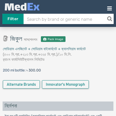
Filter
জিকুল
সাসপেনশন
Pack Image
সোডিয়াম এলজিনেট + সোডিয়াম বাইকার্বনেট + ক্যালসিয়াম কার্বনেট
(৫০০ মি.গ্রা.+২১৩ মি.গ্রা.+৩২৫ মি.গ্রা.)/১০ মি.লি.
র‍্যাংস ফার্মাসিউটিক্যালস লিমিটেড
200 ml bottle:
৳ 300.00
Alternate Brands
Innovator's Monograph
নির্দেশনা