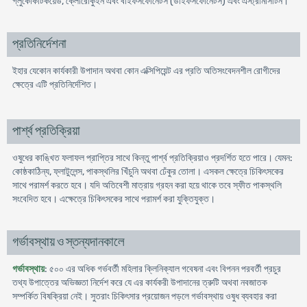
গ্লুকোকটিকয়েড, ক্লোরোকুইন এবং বাইফসফোনেটস (ডাইফসফোনেটস) এবং এস্ট্রামাসটিন।
প্রতিনির্দেশনা
ইহার যেকোন কার্যকারী উপাদান অথবা কোন এক্সিপিয়েন্ট এর প্রতি অতিসংবেদনশীল রোগীদের
ক্ষেত্রে এটি প্রতিনির্দেশিত।
পার্শ্ব প্রতিক্রিয়া
ওষুধের কাঙ্খিত ফলাফল প্রাপ্তির সাথে কিন্তু পার্শ্ব প্রতিক্রিয়াও প্রদর্শিত হতে পারে। যেমন:
কোষ্ঠকাঠিন্য, ফ্লাটুলেন্স, পাকস্থলির খিঁচুনি অথবা ঢেঁকুর তোলা। এসকল ক্ষেত্রে চিকিৎসকের
সাথে পরামর্শ করতে হবে। যদি অতিবেশী মাত্রায় গ্রহন করা হয়ে থাকে তবে স্ফীত পাকস্থলি
সংবেদিত হবে। এক্ষেত্রে চিকিৎসকের সাথে পরামর্শ করা যুক্তিযুক্ত।
গর্ভাবস্থায় ও স্তন্যদানকালে
গর্ভাবস্থায়
: ৫০০ এর অধিক গর্ভবর্তী মহিলার ক্লিনিক্যাল গবেষনা এবং বিপনন পরবর্তী প্রচুর
তথ্য উপাত্তের অভিজ্ঞতা নির্দেশ করে যে এর কার্যকরী উপাদানের ত্রুটি অথবা নবজাতক
সম্পর্কিত বিষক্রিয়া নেই। সুতরাং চিকিৎসার প্রয়োজন পড়লে গর্ভাবস্থায় ওষুধ ব্যবহার করা