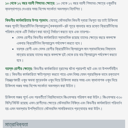
১০ থেকে ১২ বছর বয়সী শিশুদের ক্ষেত্রে
: ১০ থেকে ১২ বছর বয়সী শিশুদের ক্ষেত্রে ওষুধটির
ব্যবস্থাপত্র দেওয়ার সময় বিশেষ সতর্কতা অবলম্বন নির্দেশিত।
কিডনীর কার্যকারিতার উপর প্রভাব
: যেহেতু মেটফরমিন কিডনী দ্বারা নিঃসৃত হয় তাই চিকিৎসা
শুরুর পূর্বেই ক্রিয়েটিনিন ক্লিয়ারেন্স (ককক্রফট-গল্ট সূত্র ব্যবহার করে রক্তে ক্রিয়েটিনিনের
পরিমান থেকে এটি নির্ধারণ করা যাবে) নির্ধারণ করতে হবে এবং তারপর-
যেসব রোগীর কিডনীর কার্যকারিতা স্বাভাবিক রয়েছে তাদের ক্ষেত্রে বছরে কমপক্ষে
একবার ক্রিয়েটিনিন ক্লিয়ারেন্স পর্যবেক্ষণ করতে হবে।
বয়স্ক রোগী এবং যেসব রোগীর ক্রিয়েটিনিন ক্লিয়ারেন্স মান স্বাভাবিকের নিম্নতম
মাত্রায় রয়েছে তাদের বছরে কমপক্ষে দুই থেকে চার বার ক্লিয়ারেন্স পর্যবেক্ষণ করতে
হবে।
বয়স্ক রোগীর ক্ষেত্রে
: কিডনীর কার্যকারিতা হ্রাসের ঘটনা প্রায়শই ঘটে এবং তা উপসর্গবিহীন
হয়। কিডনীর কার্যকারিতা ক্ষতিগ্রস্ত করতে পারে এমন বিষয় যেমন প্রারম্ভিক ভাবে রক্তচাপ
নিয়ন্ত্রণকারী ওষুধ অথবা মুত্রবর্ধক ওষুধ দিয়ে চিকিৎসা করার সময় এবং ব্যথানাশক ওষুধ দিয়ে
চিকিৎসা শুরুর সময় বিশেষ সতর্কতা অবলম্বন করা উচিত।
চিকিৎসা শুরুর পূর্বে এবং পরবর্তীর্তে নিয়মিতভাবে জিএফআর পরিমাপ করা উচিৎ। জিএফআর <৩০
মিলি/মিনিট রয়েছে এমন রোগীদের ক্ষেত্রে মেটফরমিন নিষিদ্ধ এবং কিডনীর কার্যকারিতা পরিবর্তন
হয় এমন অবস্থার উপস্থিতিতে মেটফরমিন সাময়িকভাবে প্রত্যাহার করা উচিৎ।
মাত্রাধিক্যতা