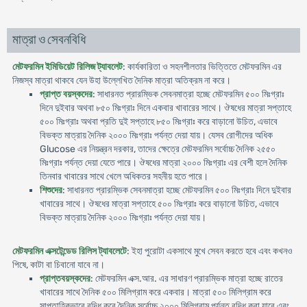
মাত্রা ও সেবনবিধি
মেটফরমিন ইমিডিয়েট রিলিজ ট্যাবলেট
: কার্যকারিতা ও সহনশীলতার ভিত্তিতে মেটফরমিন এর
নিজস্ব মাত্রা থাকবে যেন উহা উল্লে­খিত দৈনিক মাত্রা অতিক্রম না করে।
প্রাপ্ত বয়স্কদের
: সাধারনত প্রারম্ভিক সেবনমাত্রা হচ্ছে মেটফরমিন ৫০০ মিঃগ্রাঃ
দিনে দুইবার অথবা ৮৫০ মিঃগ্রাঃ দিনে একবার খাবারের সাথে। ঔষধের মাত্রা সপ্তাহে
৫০০ মিঃগ্রাঃ অথবা প্রতি দুই সপ্তাহে ৮৫০ মিঃগ্রাঃ করে বাড়ানো উচিত, এভাবে
বিভক্ত মাত্রায় দৈনিক ২০০০ মিঃগ্রাঃ পর্যন্ত দেয়া যায়। যেসব রোগীদের অধিক
Glucose এর নিয়ন্ত্রন দরকার, তাদের ক্ষেত্রে মেটফরমিন সর্বোচ্চ দৈনিক ২৫৫০
মিঃগ্রাঃ পর্যন্ত দেয়া যেতে পারে। ঔষধের মাত্রা ২০০০ মিঃগ্রাঃ এর বেশী হলে দৈনিক
তিনবার খাবারের সাথে খেলে অধিকতর সহনীয় হতে পারে।
শিশুদের
: সাধারনত প্রারম্ভিক সেবনমাত্রা হচ্ছে মেটফরমিন ৫০০ মিঃগ্রাঃ দিনে দুইবার
খাবারের সাথে। ঔষধের মাত্রা সপ্তাহে ৫০০ মিঃগ্রাঃ করে বাড়ানো উচিত, এভাবে
বিভক্ত মাত্রায় দৈনিক ২০০০ মিঃগ্রাঃ পর্যন্ত দেয়া যায়।
মেটফরমিন এক্সটেন্ডেড রিলিস ট্যাবলেটে
: ইহা পুরোটা একসাথে মুখে সেবন করতে হবে এবং কখনও
পিষে, কাটা বা চিবানো যাবে না।
প্রাপ্তবয়স্কদের
: মেটফরমিন এক্স.আর. এর সাধারণ প্রারম্ভিক মাত্রা হচ্ছে রাতের
খাবারের সাথে দৈনিক ৫০০ মিলিগ্রাম করে একবার। মাত্রা ৫০০ মিলিগ্রাম করে
সাপ্তাহিকভাবে বৃদ্ধি করে দৈনিক সর্বোচ্চ ২০০০ মিলিগ্রাম পর্যন্ত বৃদ্ধি করা যাবে এবং