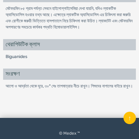
মেটফরমিন ৮৫ গ্রাম পর্যন্ত সেবনে হাইপোগ্লাইসেমিয়া দেখা যায়নি, যদিও ল্যাকটিক
অ্যাসিডোসিস হওয়ার তথ্য আছে। এক্ষেত্রে ল্যাকটিক অ্যাসিডোসিস এর চিকিৎসা করা জরুরি
এবং রোগীকে জরুরী ভিত্তিতে হাসপাতালে নিয়ে চিকিৎসা করা উচিত। ল্যাকটেট এবং মেটফরমিন
অপসারণের সবচেয়ে কার্যকর পদ্ধতি হিমোডায়ালাইসিস।
থেরাপিউটিক ক্লাস
Biguanides
সংরক্ষণ
আলো ও আর্দ্রতা থেকে দূরে, ৩০° সেঃ তাপমাত্রার নীচে রাখুন। শিশুদের নাগালের বাইরে রাখুন।
↑
© Medex ™