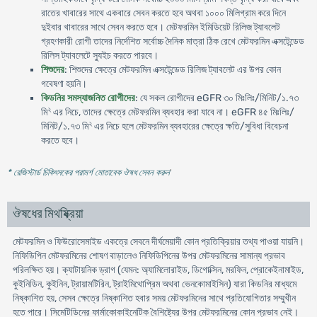
রাতের খাবারের সাথে একবারে সেবন করতে হবে অথবা ১০০০ মিলিগ্রাম করে দিনে
দুইবার খাবারের সাথে সেবন করতে হবে। মেটফরমিন ইমিডিয়েট রিলিজ ট্যাবলেট
গ্রহণকারী রোগী তাদের নির্দেশিত সর্বোচ্চ দৈনিক মাত্রা ঠিক রেখে মেটফরমিন এক্সটেন্ডেড
রিলিস ট্যাবলেটে স্যুইচ করতে পারবে।
শিশুদের
: শিশুদের ক্ষেত্রে মেটফরমিন এক্সটেন্ডেড রিলিজ ট্যাবলেট এর উপর কোন
গবেষণা হয়নি।
কিডনির সমস্যাজনিত রোগীদের
: যে সকল রোগীদের eGFR ৩০ মিঃলিঃ/মিনিট/১.৭৩
২
মি
এর নিচে, তাদের ক্ষেত্রে মেটফরমিন ব্যবহার করা যাবে না। eGFR ৪৫ মিঃলিঃ/
২
মিনিট/১.৭৩ মি
এর নিচে হলে মেটফরমিন ব্যবহারের ক্ষেত্রে ক্ষতি/সুবিধা বিবেচনা
করতে হবে।
* রেজিস্টার্ড চিকিৎসকের পরামর্শ মোতাবেক ঔষধ সেবন করুন
'
ঔষধের মিথষ্ক্রিয়া
মেটফরমিন ও ফিউরোসেমাইড একত্রে সেবনে দীর্ঘমেয়াদী কোন প্রতিক্রিয়ার তথ্য পাওয়া যায়নি।
নিফিডিপিন মেটফরমিনের শোষণ বাড়ালেও নিফিডিপিনের উপর মেটফরমিনের সামান্য প্রভাব
পরিলক্ষিত হয়। ক্যাটায়নিক ড্রাগ (যেমন: অ্যামিলোরাইড, ডিগোক্সিন, মরফিন, প্রোকেইনামাইড,
কুইনিডিন, কুইনিন, ট্রায়ামটিরিন, ট্রাইমিথোপ্রিম অথবা ভেনকোমাইসিন) যারা কিডনির মাধ্যমে
নিষ্কাশিত হয়, সেসব ক্ষেত্রে নিষ্কাশিত হবার সময় মেটফরমিনের সাথে প্রতিযোগিতার সম্মুখীন
হতে পারে। সিমেটিডিনের ফার্মাকোকাইনেটিক বৈশিষ্ট্যের উপর মেটফরমিনের কোন প্রভাব নেই।