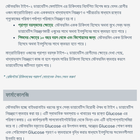
-
মেটফরমিন টাইপ
২
ডায়াবেটিস
মেলাইটাস
এর
চিকিৎসায়
নির্দেশিত
বিশেষ
করে
যেসব
রোগীর
ওজন
মাত্রাতিরিক্ত
এবং
এককভাবে
খাদ্যাভ্যাস
নিয়ন্ত্রণ
ও
শরীরচর্চার
মাধ্যমে
রক্তের
গ্লুকোজের
পরিমাণ
পর্যাপ্ত
পরিমানে
নিয়ন্ত্রণ
হয়
না
।
মেটফরমিন
প্রাপ্ত
বয়স্কদের
ক্ষেত্রে
:
একক
চিকিৎসা
হিসেবে
অথবা
মুখে
সেব্য
অন্য
ডায়াবেটিস
নিয়ন্ত্রণকারী
ওষুধের
সাথে
অথবা
ইনসুলিনের
সাথে
ব্যবহৃত
হতে
পারে
।
মেটফরমিন
শিশুদের
ক্ষেত্রে
১০
বছর
বয়স
থেকে
এবং
কিশোরদের
জন্য
:
একক
চিকিৎসা
হিসেবে
অথবা
ইনসুলিনের
সাথে
ব্যবহৃত
হতে
পারে
।
মাত্রাতিরিক্ত
-
,
ওজনের
প্রাপ্ত
বয়স্ক
টাইপ
২
ডায়াবেটিস
রোগীদের
ক্ষেত্রে
দেখা
গেছে
খাদ্যাভ্যাস
নিয়ন্ত্রণে
কাজ
না
হলে
প্রথম
সারির
চিকিৎসা
হিসেবে
মেটফরমিন
ব্যবহার
করলে
ডায়াবেটিসের
জটিলতা
হ্রাস
পায়
।
* রেজিস্টার্ড চিকিৎসকের পরামর্শ মোতাবেক ঔষধ সেবন করুন
'
ফার্মাকোলজি
মেটফরমিন হচ্ছে বাইগুয়ানাইড ধরনের মুখে সেব্য ডায়াবেটিস বিরোধী ঔষধ যা টাইপ ২ ডায়াবেটিস
নিয়ন্ত্রণে ব্যবহার করা হয়। এটি স্বাভাবিক অবস্থায় ও খাবারের পর রক্তে Glucose এর
পরিমাণ কমায়। এর কার্যপ্রনালী সালফোনাইলইউরিয়া থেকে ভিন্ন এবং এটি হাইপোগ্লাইসেমিয়া
করে না। মেটফরমিন যকৃতের Glucose এর উৎপাদন কমায়, অন্ত্রের Glucose শোষণ কমায়
এবং পেরিফেরাল Glucose গ্রহণ ও ব্যবহারকে বৃদ্ধি করার মাধ্যমে ইনসুলিনের সংবেদনশীলতা
উন্নতি করে।