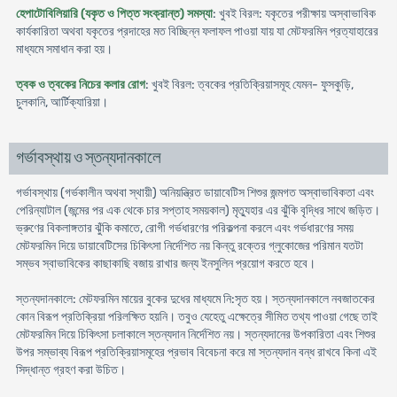
হেপাটোবিলিয়ারি (যকৃত ও পিত্ত সংক্রান্ত) সমস্যা
: খুবই বিরল: যকৃতের পরীক্ষায় অস্বাভাবিক
কার্যকারিতা অথবা যকৃতের প্রদাহের মত বিচ্ছিন্ন ফলাফল পাওয়া যায় যা মেটফরমিন প্রত্যাহারের
মাধ্যমে সমাধান করা হয়।
ত্বক ও ত্বকের নিচের কলার রোগ
: খুবই বিরল: ত্বকের প্রতিক্রিয়াসমূহ যেমন- ফুসকুড়ি,
চুলকানি, আর্টিক্যারিয়া।
গর্ভাবস্থায় ও স্তন্যদানকালে
গর্ভাবস্থায় (গর্ভকালীন অথবা স্থায়ী) অনিয়ন্ত্রিত ডায়াবেটিস শিশুর জন্মগত অস্বাভাবিকতা এবং
পেরিন্যাটাল (জন্মের পর এক থেকে চার সপ্তাহ সময়কাল) মৃত্যুহার এর ঝুঁকি বৃদ্ধির সাথে জড়িত।
ভ্রুণের বিকলাঙ্গতার ঝুঁকি কমাতে, রোগী গর্ভধারণের পরিকল্পনা করলে এবং গর্ভধারণের সময়
মেটফরমিন দিয়ে ডায়াবেটিসের চিকিৎসা নির্দেশিত নয় কিন্তু রক্তের গ্লুকোজের পরিমান যতটা
সম্ভব স্বাভাবিকের কাছাকাছি বজায় রাখার জন্য ইনসুলিন প্রয়োগ করতে হবে।
স্তন্যদানকালে: মেটফরমিন মায়ের বুকের দুধের মাধ্যমে নি:সৃত হয়। স্তন্যদানকালে নবজাতকের
কোন বিরূপ প্রতিক্রিয়া পরিলক্ষিত হয়নি। তবুও যেহেতু এক্ষেত্রে সীমিত তথ্য পাওয়া গেছে তাই
মেটফরমিন দিয়ে চিকিৎসা চলাকালে স্তন্যদান নির্দেশিত নয়। স্তন্যদানের উপকারিতা এবং শিশুর
উপর সম্ভাব্য বিরূপ প্রতিক্রিয়াসমূহের প্রভাব বিবেচনা করে মা স্তন্যদান বন্ধ রাখবে কিনা এই
সিদ্ধান্ত গ্রহণ করা উচিত।