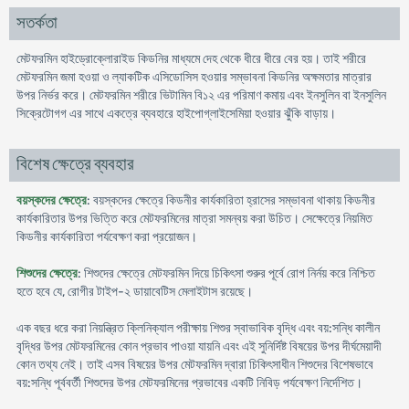
সতর্কতা
মেটফরমিন হাইড্রোক্লোরাইড কিডনির মাধ্যমে দেহ থেকে ধীরে ধীরে বের হয়। তাই শরীরে
মেটফরমিন জমা হওয়া ও ল্যাকটিক এসিডোসিস হওয়ার সম্ভাবনা কিডনির অক্ষমতার মাত্রার
উপর নির্ভর করে। মেটফরমিন শরীরে ভিটামিন বি১২ এর পরিমাণ কমায় এবং ইনসুলিন বা ইনসুলিন
সিক্রেটোগগ এর সাথে একত্রে ব্যবহারে হাইপোগ্লাইসেমিয়া হওয়ার ঝুঁকি বাড়ায়।
বিশেষ ক্ষেত্রে ব্যবহার
বয়স্কদের ক্ষেত্রে
: বয়স্কদের ক্ষেত্রে কিডনীর কার্যকারিতা হ্রাসের সম্ভাবনা থাকায় কিডনীর
কার্যকারিতার উপর ভিত্তি করে মেটফরমিনের মাত্রা সমন্বয় করা উচিত। সেক্ষেত্রে নিয়মিত
কিডনীর কার্যকারিতা পর্যবেক্ষণ করা প্রয়োজন।
শিশুদের ক্ষেত্রে
: শিশুদের ক্ষেত্রে মেটফরমিন দিয়ে চিকিৎসা শুরুর পূর্বে রোগ নির্নয় করে নিশ্চিত
হতে হবে যে, রোগীর টাইপ-২ ডায়াবেটিস মেলাইটাস রয়েছে।
এক বছর ধরে করা নিয়ন্ত্রিত ক্লিনিক্যাল পরীক্ষায় শিশুর স্বাভাবিক বৃদ্ধি এবং বয়:সন্ধি কালীন
বৃদ্ধির উপর মেটফরমিনের কোন প্রভাব পাওয়া যায়নি এবং এই সুনির্দিষ্ট বিষয়ের উপর দীর্ঘমেয়াদী
কোন তথ্য নেই। তাই এসব বিষয়ের উপর মেটফরমিন দ্বারা চিকিৎসাধীন শিশুদের বিশেষভাবে
বয়:সন্ধি পূর্ববর্তী শিশুদের উপর মেটফরমিনের প্রভাবের একটি নিবিড় পর্যবেক্ষণ নির্দেশিত।