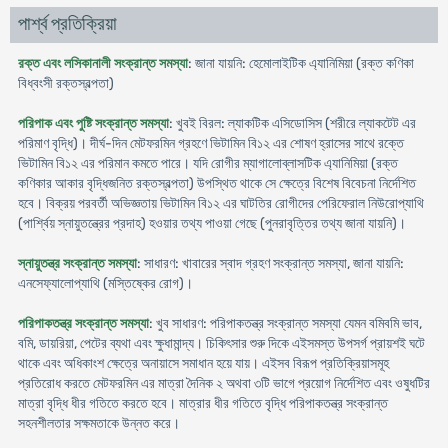
পার্শ্ব প্রতিক্রিয়া
রক্ত এবং লসিকানালী সংক্রান্ত সমস্যা
: জানা যায়নি: হেমোলাইটিক এ্যানিমিয়া (রক্ত কণিকা
বিধ্বংসী রক্তস্বল্পতা)
পরিপাক এবং পুষ্টি সংক্রান্ত সমস্যা
: খুবই বিরল: ল্যাকটিক এসিডোসিস (শরীরে ল্যাকটেট এর
পরিমাণ বৃদ্ধি)। দীর্ঘ-দিন মেটফরমিন গ্রহণে ভিটামিন বি১২ এর শোষণ হ্রাসের সাথে রক্তে
ভিটামিন বি১২ এর পরিমান কমতে পারে। যদি রোগীর ম্যাগালোব্লাসটিক এ্যানিমিয়া (রক্ত
কণিকার আকার বৃদ্ধিজনিত রক্তস্বল্পতা) উপস্থিত থাকে সে ক্ষেত্রে বিশেষ বিবেচনা নির্দেশিত
হবে। বিক্রয় পরবর্তী অভিজ্ঞতায় ভিটামিন বি১২ এর ঘাটতির রোগীদের পেরিফেরাল নিউরোপ্যাথি
(পার্শ্বিয় স্নায়ুতন্ত্রের প্রদাহ) হওয়ার তথ্য পাওয়া গেছে (পুনরাবৃত্তির তথ্য জানা যায়নি)।
স্নায়ুতন্ত্র সংক্রান্ত সমস্যা
: সাধারণ: খাবারের স্বাদ গ্রহণ সংক্রান্ত সমস্যা, জানা যায়নি:
এনসেফ্যালোপ্যাথি (মস্তিষ্কের রোগ)।
পরিপাকতন্ত্র সংক্রান্ত সমস্যা
: খুব সাধারণ: পরিপাকতন্ত্র সংক্রান্ত সমস্যা যেমন বমিবমি ভাব,
বমি, ডায়রিয়া, পেটের ব্যথা এবং ক্ষুধামান্দ্য। চিকিৎসার শুরু দিকে এইসমস্ত উপসর্গ প্রায়শই ঘটে
থাকে এবং অধিকাংশ ক্ষেত্রে অনায়াসে সমাধান হয়ে যায়। এইসব বিরূপ প্রতিক্রিয়াসমূহ
প্রতিরোধ করতে মেটফরমিন এর মাত্রা দৈনিক ২ অথবা ৩টি ভাগে প্রয়োগ নির্দেশিত এবং ওষুধটির
মাত্রা বৃদ্ধি ধীর গতিতে করতে হবে। মাত্রার ধীর গতিতে বৃদ্ধি পরিপাকতন্ত্র সংক্রান্ত
সহনশীলতার সক্ষমতাকে উন্নত করে।