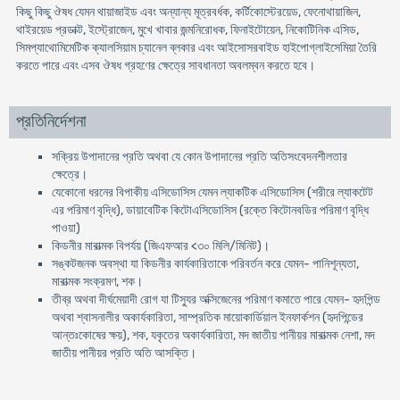
কিছু কিছু ঔষধ যেমন থায়াজাইড এবং অন্যান্য মূত্রবর্ধক, কর্টিকোস্টেরয়েড, ফেনোথায়াজিন,
থাইরয়েড প্রডাক্ট, ইস্ট্রোজেন, মুখে খাবার জন্মনিরোধক, ফিনাইটোয়েন, নিকোটিনিক এসিড,
সিমপ্যাথোমিমেটিক ক্যালসিয়াম চ্যানেল ব্লকার এবং আইসোসরবাইড হাইপোগ্লাইসেমিয়া তৈরি
করতে পারে এবং এসব ঔষধ গ্রহণের ক্ষেত্রে সাবধানতা অবলম্বন করতে হবে।
প্রতিনির্দেশনা
সক্রিয় উপাদানের প্রতি অথবা যে কোন উপাদানের প্রতি অতিসংবেদনশীলতার
ক্ষেত্রে।
যেকোনো ধরনের বিপাকীয় এসিডোসিস যেমন ল্যাকটিক এসিডোসিস (শরীরে ল্যাকটেট
এর পরিমাণ বৃদ্ধি), ডায়াবেটিক কিটোএসিডোসিস (রক্তে কিটোনবডির পরিমাণ বৃদ্ধি
পাওয়া)
কিডনীর মারাত্মক বিপর্যয় (জিএফআর <৩০ মিলি/মিনিট)।
সঙ্কটজনক অবস্থা যা কিডনীর কার্যকারিতাকে পরিবর্তন করে যেমন- পানিশূন্যতা,
মারাত্মক সংক্রমণ, শক।
তীব্র অথবা দীর্ঘমেয়াদী রোগ যা টিস্যুর অক্সিজেনের পরিমাণ কমাতে পারে যেমন- হৃদপিন্ড
অথবা শ্বাসনালীর অকার্যকারিতা, সাম্প্রতিক মায়োকার্ডিয়াল ইনফার্কশন (হৃদপিন্ডের
আন্তঃকোষের ক্ষয়), শক, যকৃতের অকার্যকারিতা, মদ জাতীয় পানীয়র মারাত্মক নেশা, মদ
জাতীয় পানীয়র প্রতি অতি আসক্তি।