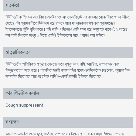
সতর্কতা
বিউটারেট কাশি দমন করে বিধায় একই সাথে এক্সপেকটোরেন্ট এর ব্যবহার থেকে বিরত থাকা উচিত,
যেহেতু এটা শ্বাসনালিতে মিউকাস ধরে রাখতে পারে যা ব্রঙ্কসপাসম এবং শ্বাসযন্ত্রের
ইনফেকশনের ঝুঁকি বৃদ্ধি করে। যদি কাশি ৭ দিনেরও বেশি সময় ধরে অব্যাহত থাকে (১২ বছরের
কম বয়সী শিশুদের মধ্যে ৩ দিনের বেশি) চিকিৎসকের সাথে পরামর্শ করা উচিত ৷
মাত্রাধিক্যতা
বিউটারেটের অতিরিক্ত মাত্রায় সেবনের ফলে ঘুমঘুম ভাব, বমি, ডায়রিয়া, ঝাপসাভাব এবং
নিম্নরক্তচাপ হতে পারে। প্রচলিত জরুরী ব্যবস্থাদির মধ্যে একটিভেটেড চারকোল, ল্যাক্সোটিভ
স্যালাইন দিতে হবে আর প্রচলিত কার্ডিও-রেসপিরেটরি চিকিৎসা দিতে হবে।
থেরাপিউটিক ক্লাস
Cough suppressant
সংরক্ষণ
আলো ও আর্দ্রতা থেকে দূরে, ৩০°সে. তাপমাত্রার নিচে রাখুন। সকল ওষুধ শিশুদের নাগালের