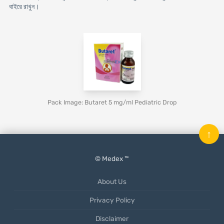
বাইরে রাখুন।
Pack Image: Butaret 5 mg/ml Pediatric Drop
↑
© Medex ™
About Us
Privacy Policy
Disclaimer