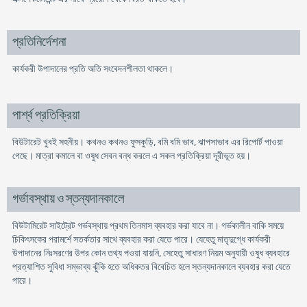
প্রতিনির্দেশনা
কার্যকরী উপাদানের প্রতি অতি সংবেদনশীলতা থাকলে।
পার্শ্ব প্রতিক্রিয়া
বিউটারেট খুবই সহনীয়। কখনও কখনও ফুসকুড়ি, বমি বমি ভাব, ঝাপসাভাব এর রিপোর্ট পাওয়া
গেছে। মাত্রা কমালে বা ওষুধ সেবন বন্ধ করলে এ সকল প্রতিক্রিয়া দূরীভূত হয়।
গর্ভাবস্থায় ও স্তন্যদানকালে
বিউটামিরেট সাইট্রেট গর্ভবস্থায় প্রথম তিনমাস ব্যবহার করা যাবে না। গর্ভকালীন বাকি সময়ে
চিকিৎসকের পরামর্শে সতর্কতার সাথে ব্যবহার করা যেতে পারে। যেহেতু মাতৃদুগ্ধে কার্যকরী
উপাদানের নিঃসরণের উপর কোন তথ্য পওয়া যায়নি, সেহেতু সাধারণ নিয়ম অনুযায়ী ওষুধ ব্যবহারে
প্রত্যাশিত সুবিধা সম্ভাব্য ঝুঁকি হতে অধিকতর বিবেচিত হলে স্তন্যদানকালে ব্যবহার করা যেতে
পারে।