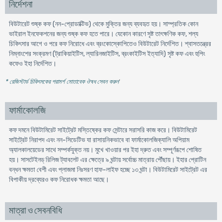
নির্দেশনা
বিউটারেট শুষ্ক কফ (নন-প্রোডাক্টিভ) থেকে মুক্তির জন্য ব্যবহৃত হয়। সাম্প্রতিক কোন
ভাইরাল ইনফেকশনের জন্য শুষ্ক কফ হতে পারে। যেকোন কারণে সৃষ্ট তাৎক্ষণিক কফ, শল্য
চিকিৎসার আগে ও পরে কফ নিরোধে এবং ব্রংকোস্কোপিতেও বিউটারেট নির্দেশিত। শ্বাসতন্ত্রের
নিম্নাংশের সংক্রমণ (ট্রাকিয়াইটিস, ল্যারিনজাইটিস, ব্রংকাইটিস ইত্যাদি) সৃষ্ট কফ এবং হুপিং
কফেও ইহা নির্দেশিত।
* রেজিস্টার্ড চিকিৎসকের পরামর্শ মোতাবেক ঔষধ সেবন করুন
'
ফার্মাকোলজি
কফ দমনে বিউটামিরেট সাইট্রেট মস্তিষ্কের কফ সেন্টারে সরাসরি কাজ করে। বিউটামিরেট
সাইট্রেট নিরাপদ এবং নন-সিডেটিভ যা রাসায়নিকভাবে বা ফার্মাকোলজিক্যালি অপিয়াম
অ্যালকালয়েডের সাথে সম্পর্কযুক্ত নয়। মুখে খাওয়ার পর ইহা দ্রুত এবং সম্পূর্ণরূপে শোষিত
হয়। সাসটেইনড্ রিলিজ ট্যাবলেট এর ক্ষেত্রে ৯ ঘন্টায় সর্বোচ্চ মাত্রায় পৌঁছায়। ইহার প্রোটিন
বন্ধন ক্ষমতা বেশী এবং প্লাজমা নিঃসরণ হাফ-লাইফ হচ্ছে ১৩ ঘন্টা। বিউটামিরেট সাইট্রেট এর
বিপাকীয় দ্রব্যেরও কফ নিরোধক ক্ষমতা আছে।
মাত্রা ও সেবনবিধি