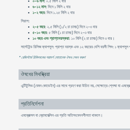
০-৬ মাস
: ০.৫ মিলি ২ বার
৬-১২ মাস
: দিনে ১ মিলি ২ বার
১-২ বছর
: দিনে ১.২৫ মিলি ২ বার
সিরাপ:
২-৫ বছর
: ২.৫ মিলি (১/২ চা চামচ) দিনে ২-৩ বার
৫-১০ বছর
: ৫ মিলি (১ চা চামচ) দিনে ২-৩ বার
১০ বছর এবং প্রাপ্তবয়স্করা
: ১০ মিলি (২ চা চামচ) দিনে ৩ বার।
সাস্টেইন্ড রিলিজ ক্যাপসুল: প্রাপ্ত বয়স্ক এবং ১২ বছরের বেশি বয়সী শিশু: ১ ক্যাপসু
* রেজিস্টার্ড চিকিৎসকের পরামর্শ মোতাবেক ঔষধ সেবন করুন
'
ঔষধের মিথষ্ক্রিয়া
এন্টিটুসিভ (যেমন কোডেইন) এর সাথে গ্রহণ করা উচিত নয়, সেক্ষেত্রে শ্লেষ্মা যা এমব্রো
প্রতিনির্দেশনা
এমব্রোক্সল বা ব্রোমহেক্সিন এর প্রতি অতিসংবেদনশীলতা থাকলে।