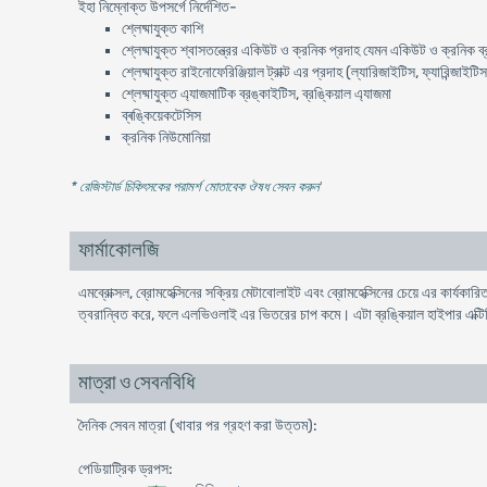
ইহা নিম্নোক্ত উপসর্গে নির্দেশিত-
শ্লেষ্মাযুক্ত কাশি
শ্লেষ্মাযুক্ত শ্বাসতন্ত্রের একিউট ও ক্রনিক প্রদাহ যেমন একিউট ও ক্রনিক ব
শ্লেষ্মাযুক্ত রাইনোফেরিঞ্জিয়াল ট্রাক্ট এর প্রদাহ (ল্যারিজাইটিস, ফ্যারিন্জা
শ্লেষ্মাযুক্ত এ্যাজমাটিক ব্রঙ্কাইটিস, ব্রঙ্কিয়াল এ্যাজমা
ব্ৰঙ্কিয়েকটেসিস
ক্রনিক নিউমোনিয়া
* রেজিস্টার্ড চিকিৎসকের পরামর্শ মোতাবেক ঔষধ সেবন করুন
'
ফার্মাকোলজি
এমব্রোক্সল, ব্রোমহেক্সিনের সক্রিয় মেটাবোলাইট এবং ব্রোমহেক্সিনের চেয়ে এর কার্যকা
ত্বরান্বিত করে, ফলে এলভিওলাই এর ভিতরের চাপ কমে। এটা ব্রঙ্কিয়াল হাইপার এক্ট
মাত্রা ও সেবনবিধি
দৈনিক সেবন মাত্রা (খাবার পর গ্রহণ করা উত্তম):
পেডিয়াট্রিক ড্রপস: