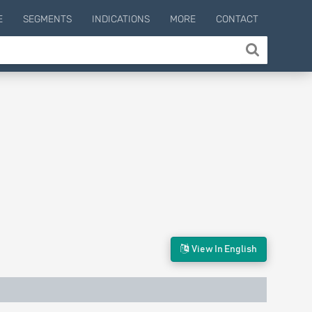
E
SEGMENTS
INDICATIONS
MORE
CONTACT
View In English