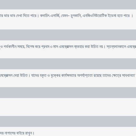
দাহ ও ভার ভার ভাব দেখা দিতে পারে। কদাচিৎ এলার্জি, যেমন- চুলকানি, এনজিওনিউরোটিক ইডেমা হতে পারে ।
 তবুও গর্ভকালীন সময়ে, বিশেষ করে প্রথম ৩ মাস এমব্রোক্সল ব্যবহার করা উচিত নয়। স্তন্যদানকালে এমব্র
রোক্সল দেয়া উচিত। যাদের যকৃত ও বৃক্কের কার্যক্ষমতার অপর্যাপ্ততা রয়েছে তাদের ক্ষেত্রে সাবধান
দের নাগালের বাইরে রাখুন।