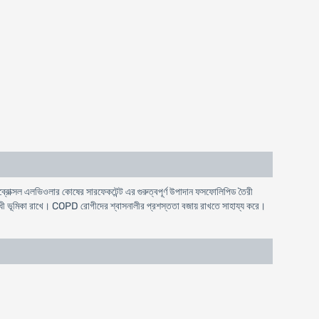
। এমব্রোক্সল এলভিওলার কোষের সারফেকটেন্ট এর গুরুত্বপূর্ণ উপাদান ফসফোলিপিড তৈরী
োধী ভূমিকা রাখে। COPD রোগীদের শ্বাসনালীর প্রশস্ততা বজায় রাখতে সাহায্য করে।