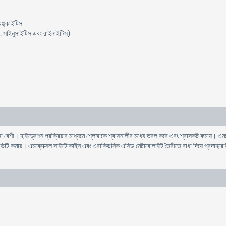
্রঙ্কাইটিস
ইটিস, সাইনুসাইটিস এবং রাইনাইটিস)
রিতা বেশী। হাইড্রেশন প্রক্রিয়ার মাধ্যমে শ্লেষ্মাকে শ্বাসনালীর মধ্যে তরল করে এবং শ্বাসকষ্ট কমায়
িভিটি কমায়। এমব্রোক্সল সাইটোকাইন এবং এরাকিডনিক এসিড মেটাবোলাইট তৈরীতে বাধা দিয়ে প্রদাহর