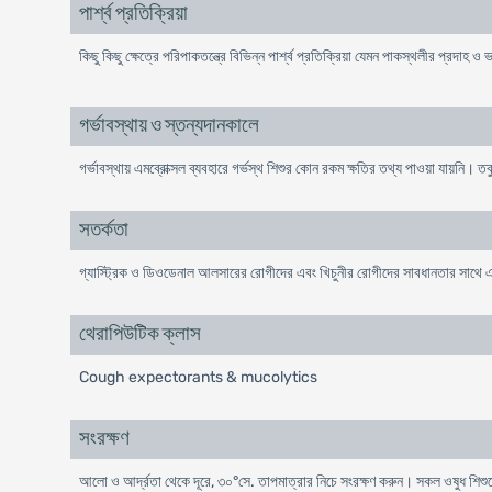
পার্শ্ব প্রতিক্রিয়া
কিছু কিছু ক্ষেত্রে পরিপাকতন্ত্রে বিভিন্ন পার্শ্ব প্রতিক্রিয়া যেমন পাকস্থলীর প্র
গর্ভাবস্থায় ও স্তন্যদানকালে
গর্ভাবস্থায় এমব্রোক্সল ব্যবহারে গর্ভস্থ শিশুর কোন রকম ক্ষতির তথ্য পাওয়া যায়নি।
সতর্কতা
গ্যাস্ট্রিক ও ডিওডেনাল আলসারের রোগীদের এবং খিচুনীর রোগীদের সাবধানতার সাথে এমব্
থেরাপিউটিক ক্লাস
Cough expectorants & mucolytics
সংরক্ষণ
আলো ও আর্দ্রতা থেকে দূরে, ৩০°সে. তাপমাত্রার নিচে সংরক্ষণ করুন। সকল ওষুধ শিশু