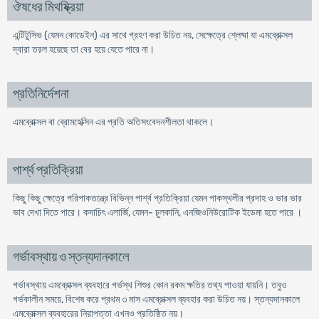
ঔষধের মিথষ্ক্রিয়া
এন্টিটুসিভ (যেমন কোডেইন) এর সাথে গ্রহণ করা উচিত নয়, সেক্ষেত্রে শ্লেষ্মা যা এমব্রোক্সল
দ্বারা তরল হয়েছে তা বের হয়ে যেতে পারে না।
প্রতিনির্দেশনা
এমব্রোক্সল বা ব্রোমহেক্সিন এর প্রতি অতিসংবেদনশীলতা থাকলে।
পার্শ্ব প্রতিক্রিয়া
কিছু কিছু ক্ষেত্রে পরিপাকতন্ত্রে বিভিন্ন পার্শ্ব প্রতিক্রিয়া যেমন পাকস্থলীর প্রদাহ ও ভার ভার
ভাব দেখা দিতে পারে। কদাচিৎ এলার্জি, যেমন- চুলকানি, এনজিওনিউরোটিক ইডেমা হতে পারে ।
গর্ভাবস্থায় ও স্তন্যদানকালে
গর্ভাবস্থায় এমব্রোক্সল ব্যবহারে গর্ভস্থ শিশুর কোন রকম ক্ষতির তথ্য পাওয়া যায়নি। তবুও
গর্ভকালীন সময়ে, বিশেষ করে প্রথম ৩ মাস এমব্রোক্সল ব্যবহার করা উচিত নয়। স্তন্যদানকালে
এমব্রোক্সল ব্যবহারের নিরাপত্তা এখনও প্রতিষ্ঠিত নয়।