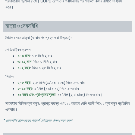
প্রদাহরোধী ভূমিকা রাখে। COPD রোগীদের শ্বাসনালীর প্রশস্ততা বজায় রাখতে সাহায্য
করে।
মাত্রা ও সেবনবিধি
দৈনিক সেবন মাত্রা (খাবার পর গ্রহণ করা উত্তম):
পেডিয়াট্রিক ড্রপস:
০-৬ মাস
: ০.৫ মিলি ২ বার
৬-১২ মাস
: দিনে ১ মিলি ২ বার
১-২ বছর
: দিনে ১.২৫ মিলি ২ বার
সিরাপ:
২-৫ বছর
: ২.৫ মিলি (১/২ চা চামচ) দিনে ২-৩ বার
৫-১০ বছর
: ৫ মিলি (১ চা চামচ) দিনে ২-৩ বার
১০ বছর এবং প্রাপ্তবয়স্করা
: ১০ মিলি (২ চা চামচ) দিনে ৩ বার।
সাস্টেইন্ড রিলিজ ক্যাপসুল: প্রাপ্ত বয়স্ক এবং ১২ বছরের বেশি বয়সী শিশু: ১ ক্যাপসুল প্রতিদিন
একবার।
* রেজিস্টার্ড চিকিৎসকের পরামর্শ মোতাবেক ঔষধ সেবন করুন
'