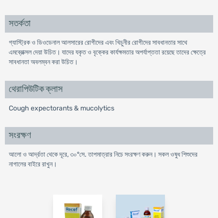
সতর্কতা
গ্যাস্ট্রিক ও ডিওডেনাল আলসারের রোগীদের এবং খিচুনীর রোগীদের সাবধানতার সাথে
এমব্রোক্সল দেয়া উচিত। যাদের যকৃত ও বৃক্কের কার্যক্ষমতার অপর্যাপ্ততা রয়েছে তাদের ক্ষেত্রে
সাবধানতা অবলম্বন করা উচিত।
থেরাপিউটিক ক্লাস
Cough expectorants & mucolytics
সংরক্ষণ
আলো ও আর্দ্রতা থেকে দূরে, ৩০°সে. তাপমাত্রার নিচে সংরক্ষণ করুন। সকল ওষুধ শিশুদের
নাগালের বাইরে রাখুন।