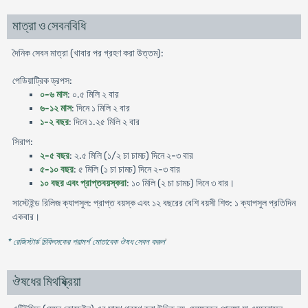
মাত্রা ও সেবনবিধি
দৈনিক সেবন মাত্রা (খাবার পর গ্রহণ করা উত্তম):
পেডিয়াট্রিক ড্রপস:
০-৬ মাস
: ০.৫ মিলি ২ বার
৬-১২ মাস
: দিনে ১ মিলি ২ বার
১-২ বছর
: দিনে ১.২৫ মিলি ২ বার
সিরাপ:
২-৫ বছর
: ২.৫ মিলি (১/২ চা চামচ) দিনে ২-৩ বার
৫-১০ বছর
: ৫ মিলি (১ চা চামচ) দিনে ২-৩ বার
১০ বছর এবং প্রাপ্তবয়স্করা
: ১০ মিলি (২ চা চামচ) দিনে ৩ বার।
সাস্টেইন্ড রিলিজ ক্যাপসুল: প্রাপ্ত বয়স্ক এবং ১২ বছরের বেশি বয়সী শিশু: ১ ক্যাপসুল প্রতিদিন
একবার।
* রেজিস্টার্ড চিকিৎসকের পরামর্শ মোতাবেক ঔষধ সেবন করুন
'
ঔষধের মিথষ্ক্রিয়া