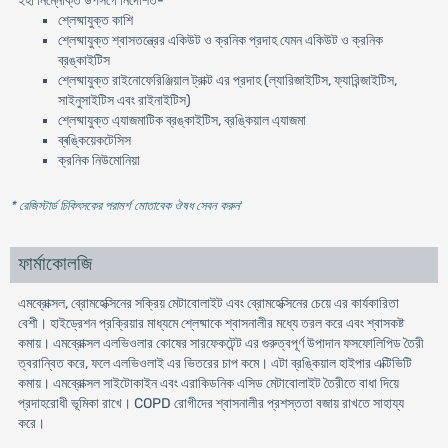
ইহা নিম্নোক্ত উপসর্গে নির্দেশিত-
শ্লেষ্মাযুক্ত কাশি
শ্লেষ্মাযুক্ত শ্বাসতন্ত্রের একিউট ও ক্রনিক প্রদাহ যেমন একিউট ও ক্রনিক
ব্রঙ্কাইটিস
শ্লেষ্মাযুক্ত রাইনোফেরিঞ্জিয়াল ট্রাক্ট এর প্রদাহ (ল্যারিজাইটিস, ফ্যারিন্জাইটিস,
সাইনুসাইটিস এবং রাইনাইটিস)
শ্লেষ্মাযুক্ত এ্যাজমাটিক ব্রঙ্কাইটিস, ব্রঙ্কিয়াল এ্যাজমা
ব্ৰঙ্কিয়েকটেসিস
ক্রনিক নিউমোনিয়া
* রেজিস্টার্ড চিকিৎসকের পরামর্শ মোতাবেক ঔষধ সেবন করুন
'
ফার্মাকোলজি
এমব্রোক্সল, ব্রোমহেক্সিনের সক্রিয় মেটাবোলাইট এবং ব্রোমহেক্সিনের চেয়ে এর কার্যকারিতা
বেশী। হাইড্রেশন প্রক্রিয়ার মাধ্যমে শ্লেষ্মাকে শ্বাসনালীর মধ্যে তরল করে এবং শ্বাসকষ্ট
কমায়। এমব্রোক্সল এলভিওলার কোষের সারফেকটেন্ট এর গুরুত্বপূর্ণ উপাদান ফসফোলিপিড তৈরী
ত্বরান্বিত করে, ফলে এলভিওলাই এর ভিতরের চাপ কমে। এটা ব্রঙ্কিয়াল হাইপার এক্টিভিটি
কমায়। এমব্রোক্সল সাইটোকাইন এবং এরাকিডনিক এসিড মেটাবোলাইট তৈরীতে বাধা দিয়ে
প্রদাহরোধী ভূমিকা রাখে। COPD রোগীদের শ্বাসনালীর প্রশস্ততা বজায় রাখতে সাহায্য
করে।