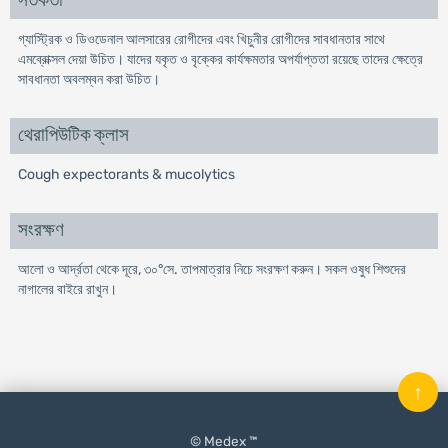
সতর্কতা
গ্যাস্ট্রিক ও ডিওডেনাল আলসারের রোগীদের এবং খিচুনীর রোগীদের সাবধানতার সাথে
এমব্রোক্সল দেয়া উচিত। যাদের যকৃত ও বৃক্কের কার্যক্ষমতার অপর্যাপ্ততা রয়েছে তাদের ক্ষেত্রে
সাবধানতা অবলম্বন করা উচিত।
থেরাপিউটিক ক্লাস
Cough expectorants & mucolytics
সংরক্ষণ
আলো ও আর্দ্রতা থেকে দূরে, ৩০°সে. তাপমাত্রার নিচে সংরক্ষণ করুন। সকল ওষুধ শিশুদের
নাগালের বাইরে রাখুন।
↑
© Medex ™