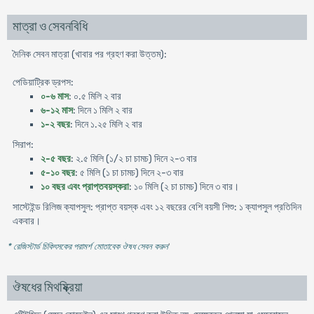
মাত্রা ও সেবনবিধি
দৈনিক সেবন মাত্রা (খাবার পর গ্রহণ করা উত্তম):
পেডিয়াট্রিক ড্রপস:
০-৬ মাস
: ০.৫ মিলি ২ বার
৬-১২ মাস
: দিনে ১ মিলি ২ বার
১-২ বছর
: দিনে ১.২৫ মিলি ২ বার
সিরাপ:
২-৫ বছর
: ২.৫ মিলি (১/২ চা চামচ) দিনে ২-৩ বার
৫-১০ বছর
: ৫ মিলি (১ চা চামচ) দিনে ২-৩ বার
১০ বছর এবং প্রাপ্তবয়স্করা
: ১০ মিলি (২ চা চামচ) দিনে ৩ বার।
সাস্টেইন্ড রিলিজ ক্যাপসুল: প্রাপ্ত বয়স্ক এবং ১২ বছরের বেশি বয়সী শিশু: ১ ক্যাপসুল প্রতিদিন
একবার।
* রেজিস্টার্ড চিকিৎসকের পরামর্শ মোতাবেক ঔষধ সেবন করুন
'
ঔষধের মিথষ্ক্রিয়া