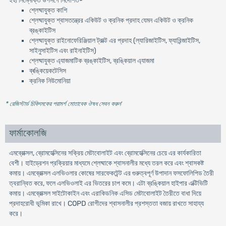
ইহা নিম্নোক্ত উপসর্গে নির্দেশিত-
শ্লেষ্মাযুক্ত কাশি
শ্লেষ্মাযুক্ত শ্বাসতন্ত্রের একিউট ও ক্রনিক প্রদাহ যেমন একিউট ও ক্রনিক
ব্রঙ্কাইটিস
শ্লেষ্মাযুক্ত রাইনোফেরিঞ্জিয়াল ট্রাক্ট এর প্রদাহ (ল্যারিজাইটিস, ফ্যারিন্জাইটিস,
সাইনুসাইটিস এবং রাইনাইটিস)
শ্লেষ্মাযুক্ত এ্যাজমাটিক ব্রঙ্কাইটিস, ব্রঙ্কিয়াল এ্যাজমা
ব্ৰঙ্কিয়েকটেসিস
ক্রনিক নিউমোনিয়া
* রেজিস্টার্ড চিকিৎসকের পরামর্শ মোতাবেক ঔষধ সেবন করুন
'
ফার্মাকোলজি
এমব্রোক্সল, ব্রোমহেক্সিনের সক্রিয় মেটাবোলাইট এবং ব্রোমহেক্সিনের চেয়ে এর কার্যকারিতা
বেশী। হাইড্রেশন প্রক্রিয়ার মাধ্যমে শ্লেষ্মাকে শ্বাসনালীর মধ্যে তরল করে এবং শ্বাসকষ্ট
কমায়। এমব্রোক্সল এলভিওলার কোষের সারফেকটেন্ট এর গুরুত্বপূর্ণ উপাদান ফসফোলিপিড তৈরী
ত্বরান্বিত করে, ফলে এলভিওলাই এর ভিতরের চাপ কমে। এটা ব্রঙ্কিয়াল হাইপার এক্টিভিটি
কমায়। এমব্রোক্সল সাইটোকাইন এবং এরাকিডনিক এসিড মেটাবোলাইট তৈরীতে বাধা দিয়ে
প্রদাহরোধী ভূমিকা রাখে। COPD রোগীদের শ্বাসনালীর প্রশস্ততা বজায় রাখতে সাহায্য
করে।