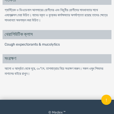
সতর্কতা
গ্যাস্ট্রিক ও ডিওডেনাল আলসারের রোগীদের এবং খিচুনীর রোগীদের সাবধানতার সাথে
এমব্রোক্সল দেয়া উচিত। যাদের যকৃত ও বৃক্কের কার্যক্ষমতার অপর্যাপ্ততা রয়েছে তাদের ক্ষেত্রে
সাবধানতা অবলম্বন করা উচিত।
থেরাপিউটিক ক্লাস
Cough expectorants & mucolytics
সংরক্ষণ
আলো ও আর্দ্রতা থেকে দূরে, ৩০°সে. তাপমাত্রার নিচে সংরক্ষণ করুন। সকল ওষুধ শিশুদের
নাগালের বাইরে রাখুন।
↑
© Medex ™