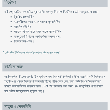
নির্দেশনা
এটি প্রোডাক্টিভ কফ জনিত শ্বাসনালীর সমস্যা নিরাময়ে নির্দেশিত। এই সমস্যাগুলো হচ্ছে-
ট্রাকিওব্রংকাইটিস
এমফাইজেমা আছে এমন ধরনের ব্রংকাইটিস
ব্রংকিএকটাসিস
ব্রংকোস্পাজম আছে এমন ধরনের ব্রংকাইটিস
ফুসফুসে দীর্ঘ দিনের প্রদাহজনিত সমস্যা এবং
নিউমোকনিওসিস।
* রেজিস্টার্ড চিকিৎসকের পরামর্শ মোতাবেক ঔষধ সেবন করুন
'
ফার্মাকোলজি
ব্রোমহেক্সিন হাইড্রোক্লোরাইড মুখে সেবনযোগ্য একটি মিউকোলাইটিক এজেন্ট। এটি মিউকয়েড
স্পুটাম-এর এসিড মিউকোপলিস্যাকারাইডের গঠন ভেঙ্গে দেয়; ফলে মিউকাস এর ভিস্কোসিটি
কমিয়ে কফ নির্গমনকে সহজতর করে। এটি পরিপাকতন্ত্র হতে দ্রুত এবং সম্পূর্নভাবে পরিশোষিত
হয়ে শরীরে বিস্তৃতভাবে ছড়িয়ে পড়ে।
মাত্রা ও সেবনবিধি