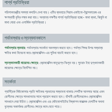
পার্শ্ব প্রতিক্রিয়া
পরিপাকতন্ত্রীয় সমস্যা কদাচিৎ দেখা যায়। এটির ব্যবহারে সিরাম এমাইনো-ট্রান্সফারেজ এর
ক্ষণস্থায়ী বৃদ্ধি লক্ষ্য করা যায়। অন্যান্য লক্ষণীয় পার্শ্ব প্রতিক্রিয়া হচ্ছে- মাথা ব্যথা, ঝিমুনি বা
মাথা ঘোরা এবং এলার্জিক প্রতিক্রিয়া।
গর্ভাবস্থায় ও স্তন্যদানকালে
গর্ভাবস্থায় ব্যবহার
: গর্ভাবস্থায় সতর্কতা অবলম্বন করতে হবে। গর্ভস্থ শিশুর উপর সম্ভাব্য
ক্ষতির কথা বিবেচনা করে ব্রোমহেক্সিন-এর সুবিধা যাচাই করতে হবে।
স্তন্যদানকারী মায়েদের ক্ষেত্রে
: ব্রোমহেক্সিন মাতৃদুগ্ধে নিঃসৃত হয়। সুতরাং ইহা দুগ্ধদানকারী
মায়েদের ক্ষেত্রে নির্দেশিত নয়।
সতর্কতা
গ্যাস্ট্রিক মিউকোসার প্রতি ক্ষতিকর প্রভাবের সম্ভাবনা থাকায় পেপটিক আলসার আছে এমন
রোগীদের ক্ষেত্রে সাবধানতার সাথে প্রয়োগ করতে হবে। হাঁপানী রোগীদেরকেও ব্রোমহেক্সিন
সাবধানে দেয়া উচিত। ব্রোমহেক্সিন এবং এর মেটাবোলাইটের নিষ্কাশন মারাত্মক হেপাটিক অথবা
বৃক্কের অকার্যকর রোগীদের ক্ষেত্রে কমে যেতে পারে।