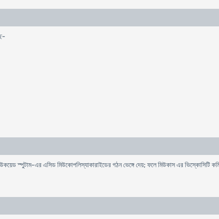
ছে-
উকয়েড স্পুটাম-এর এসিড মিউকোপলিস্যাকারাইডের গঠন ভেঙ্গে দেয়; ফলে মিউকাস এর ভিস্কোসিটি কমিয়ে