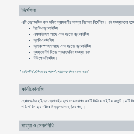
নির্দেশনা
এটি প্রোডাক্টিভ কফ জনিত শ্বাসনালীর সমস্যা নিরাময়ে নির্দেশিত। এই সমস্যাগুলো হচ্
ট্রাকিওব্রংকাইটিস
এমফাইজেমা আছে এমন ধরনের ব্রংকাইটিস
ব্রংকিএকটাসিস
ব্রংকোস্পাজম আছে এমন ধরনের ব্রংকাইটিস
ফুসফুসে দীর্ঘ দিনের প্রদাহজনিত সমস্যা এবং
নিউমোকনিওসিস।
* রেজিস্টার্ড চিকিৎসকের পরামর্শ মোতাবেক ঔষধ সেবন করুন
'
ফার্মাকোলজি
ব্রোমহেক্সিন হাইড্রোক্লোরাইড মুখে সেবনযোগ্য একটি মিউকোলাইটিক এজেন্ট। এটি মি
পরিশোষিত হয়ে শরীরে বিস্তৃতভাবে ছড়িয়ে পড়ে।
মাত্রা ও সেবনবিধি