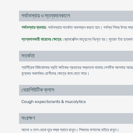
গর্ভাবস্থায় ও স্তন্যদানকালে
গর্ভাবস্থায় ব্যবহার
: গর্ভাবস্থায় সতর্কতা অবলম্বন করতে হবে। গর্ভস্থ শিশুর উপর সম্
স্তন্যদানকারী মায়েদের ক্ষেত্রে
: ব্রোমহেক্সিন মাতৃদুগ্ধে নিঃসৃত হয়। সুতরাং ইহা দুগ্ধদা
সতর্কতা
গ্যাস্ট্রিক মিউকোসার প্রতি ক্ষতিকর প্রভাবের সম্ভাবনা থাকায় পেপটিক আলসার আছে 
বৃক্কের অকার্যকর রোগীদের ক্ষেত্রে কমে যেতে পারে।
থেরাপিউটিক ক্লাস
Cough expectorants & mucolytics
সংরক্ষণ
আলো ও তাপ থেকে দূরে শুষ্ক স্থানে রাখুন। শিশুদের নাগালের বাইরে রাখুন।