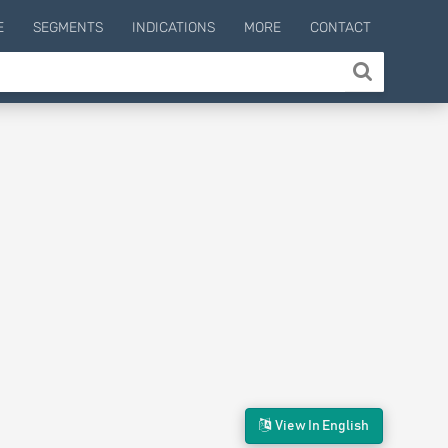
E
SEGMENTS
INDICATIONS
MORE
CONTACT
View In English