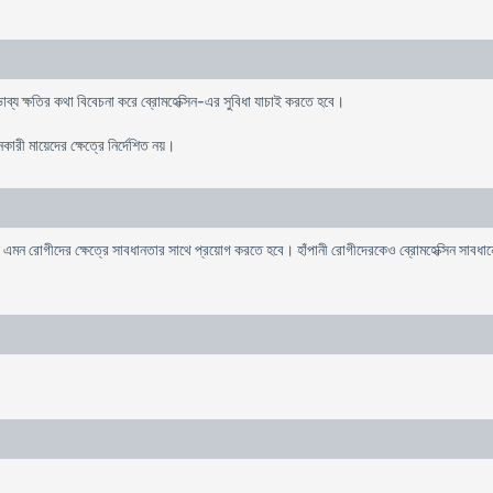
ভাব্য ক্ষতির কথা বিবেচনা করে ব্রোমহেক্সিন-এর সুবিধা যাচাই করতে হবে।
নকারী মায়েদের ক্ষেত্রে নির্দেশিত নয়।
এমন রোগীদের ক্ষেত্রে সাবধানতার সাথে প্রয়োগ করতে হবে। হাঁপানী রোগীদেরকেও ব্রোমহেক্সিন সাবধানে