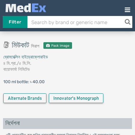
Filter
মিউকাট
সিরাপ
Pack Image
ব্রোমহেক্সিন হাইড্রোক্লোরাইড
৪ মি.গ্রা./৫ মি.লি.
বায়োফার্মা লিমিটেড
100 ml bottle:
৳ 40.00
Alternate Brands
Innovator's Monograph
নির্দেশনা