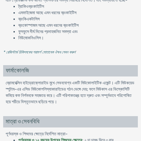
এটি প্রোডাক্টিভ কফ জনিত শ্বাসনালীর সমস্যা নিরাময়ে নির্দেশিত। এই সমস্যাগুলো হচ্ছে-
ট্রাকিওব্রংকাইটিস
এমফাইজেমা আছে এমন ধরনের ব্রংকাইটিস
ব্রংকিএকটাসিস
ব্রংকোস্পাজম আছে এমন ধরনের ব্রংকাইটিস
ফুসফুসে দীর্ঘ দিনের প্রদাহজনিত সমস্যা এবং
নিউমোকনিওসিস।
* রেজিস্টার্ড চিকিৎসকের পরামর্শ মোতাবেক ঔষধ সেবন করুন
'
ফার্মাকোলজি
ব্রোমহেক্সিন হাইড্রোক্লোরাইড মুখে সেবনযোগ্য একটি মিউকোলাইটিক এজেন্ট। এটি মিউকয়েড
স্পুটাম-এর এসিড মিউকোপলিস্যাকারাইডের গঠন ভেঙ্গে দেয়; ফলে মিউকাস এর ভিস্কোসিটি
কমিয়ে কফ নির্গমনকে সহজতর করে। এটি পরিপাকতন্ত্র হতে দ্রুত এবং সম্পূর্নভাবে পরিশোষিত
হয়ে শরীরে বিস্তৃতভাবে ছড়িয়ে পড়ে।
মাত্রা ও সেবনবিধি
পূর্ণবয়স্ক ও শিশুদের ক্ষেত্রে নির্দেশিত মাত্রা-
পূর্ণবয়স্ক ও ১২ বছরের উপরের শিশুদের ক্ষেত্রে
: ২ চা চামচ দিনে ৩ বার