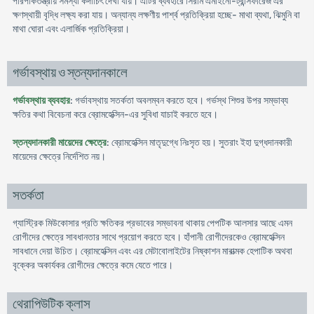
পরিপাকতন্ত্রীয় সমস্যা কদাচিৎ দেখা যায়। এটির ব্যবহারে সিরাম এমাইনো-ট্রান্সফারেজ এর
ক্ষণস্থায়ী বৃদ্ধি লক্ষ্য করা যায়। অন্যান্য লক্ষণীয় পার্শ্ব প্রতিক্রিয়া হচ্ছে- মাথা ব্যথা, ঝিমুনি বা
মাথা ঘোরা এবং এলার্জিক প্রতিক্রিয়া।
গর্ভাবস্থায় ও স্তন্যদানকালে
গর্ভাবস্থায় ব্যবহার
: গর্ভাবস্থায় সতর্কতা অবলম্বন করতে হবে। গর্ভস্থ শিশুর উপর সম্ভাব্য
ক্ষতির কথা বিবেচনা করে ব্রোমহেক্সিন-এর সুবিধা যাচাই করতে হবে।
স্তন্যদানকারী মায়েদের ক্ষেত্রে
: ব্রোমহেক্সিন মাতৃদুগ্ধে নিঃসৃত হয়। সুতরাং ইহা দুগ্ধদানকারী
মায়েদের ক্ষেত্রে নির্দেশিত নয়।
সতর্কতা
গ্যাস্ট্রিক মিউকোসার প্রতি ক্ষতিকর প্রভাবের সম্ভাবনা থাকায় পেপটিক আলসার আছে এমন
রোগীদের ক্ষেত্রে সাবধানতার সাথে প্রয়োগ করতে হবে। হাঁপানী রোগীদেরকেও ব্রোমহেক্সিন
সাবধানে দেয়া উচিত। ব্রোমহেক্সিন এবং এর মেটাবোলাইটের নিষ্কাশন মারাত্মক হেপাটিক অথবা
বৃক্কের অকার্যকর রোগীদের ক্ষেত্রে কমে যেতে পারে।
থেরাপিউটিক ক্লাস