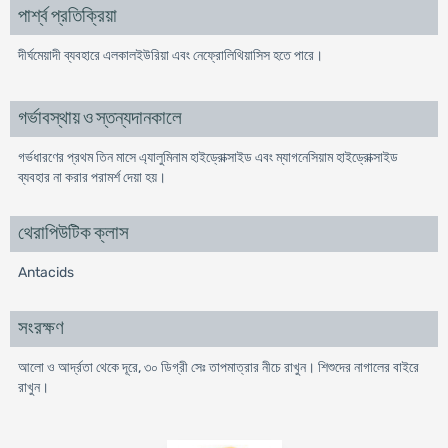
পার্শ্ব প্রতিক্রিয়া
দীর্ঘমেয়াদী ব্যবহারে এলকালইউরিয়া এবং নেফ্রোলিথিয়াসিস হতে পারে।
গর্ভাবস্থায় ও স্তন্যদানকালে
গর্ভধারণের প্রথম তিন মাসে এ্যালুমিনাম হাইড্রোক্সাইড এবং ম্যাগনেসিয়াম হাইড্রোক্সাইড
ব্যবহার না করার পরামর্শ দেয়া হয়।
থেরাপিউটিক ক্লাস
Antacids
সংরক্ষণ
আলো ও আর্দ্রতা থেকে দূরে, ৩০ ডিগ্রী সেঃ তাপমাত্রার নীচে রাখুন। শিশুদের নাগালের বাইরে
রাখুন।