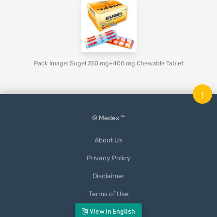
Pack Image: Sugel 250 mg+400 mg Chewable Tablet
↑
© Medex ™
About Us
Privacy Policy
Disclaimer
Terms of Use
Mobile App
View In English