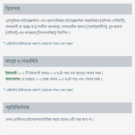
নির্দেশনা
এ্যালুমিনাম হাইড্রোক্সাইড এবং ম্যাগনেসিয়াম হাইড্রোক্সাইড অম্লাধিক্য (হাইপার এসিডিটি),
পাকস্থলী বা অন্ত্রে ঘা (পেপটিক আলসার), পাকস্থলীর প্রদাহ (গ্যাস্ট্রাইটিস), বুক জ্বালা
(হার্টবার্ন) এবং বদহজমে (ডিসপেপসিয়া) নির্দেশিত।
* রেজিস্টার্ড চিকিৎসকের পরামর্শ মোতাবেক ঔষধ সেবন করুন
'
মাত্রা ও সেবনবিধি
ট্যাবলেট
: ১-২ টি ট্যাবলেট খাবার ১-৩ ঘণ্টা পরে এবং রাত্রে শোবার সময়।
সাসপেনশন
: চা চামচের ১-২ চামচ খাবার ১-৩ ঘণ্টা পরে এবং শোবার সময়।
* রেজিস্টার্ড চিকিৎসকের পরামর্শ মোতাবেক ঔষধ সেবন করুন
'
প্রতিনির্দেশনা
যেসব রোগীদের হাইপোফসফেটেমিয়া আছে তাদের এটি দেয়া যাবে না।