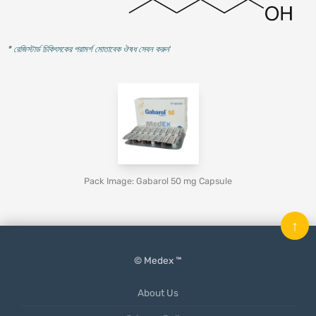
* রেজিস্টার্ড চিকিৎসকের পরামর্শ মোতাবেক ঔষধ সেবন করুন
'
Pack Image: Gabarol 50 mg Capsule
↑
© Medex ™
About Us