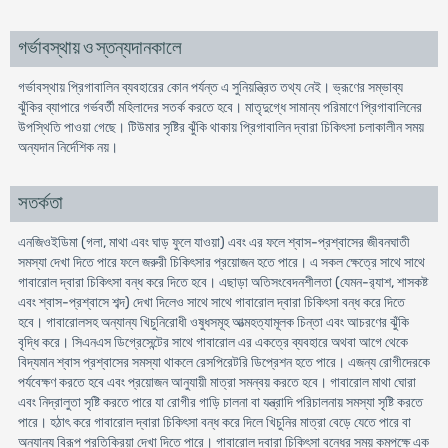
গর্ভাবস্থায় ও স্তন্যদানকালে
গর্ভাবস্থায় প্রিগাবালিন ব্যবহারের কোন পর্যন্ত এ সুনিয়ন্ত্রিত তথ্য নেই। ভ্রূণের সম্ভাব্য
ঝুঁকির ব্যাপারে গর্ভবর্তী মহিলাদের সতর্ক করতে হবে। মাতৃদুগ্ধে সামান্য পরিমাণে প্রিগাবালিনের
উপস্থিতি পাওয়া গেছে। টিউমার সৃষ্টির ঝুঁকি থাকায় প্রিগাবালিন দ্বারা চিকিৎসা চলাকালীন সময়
অন্যদান নির্দেশিক নয়।
সতর্কতা
এনজিওইডিমা (গলা, মাথা এবং ঘাড় ফুলে যাওয়া) এবং এর ফলে শ্বাস-প্রশ্বাসের জীবনঘাতী
সমস্যা দেখা দিতে পারে ফলে জরুরী চিকিৎসার প্রয়োজন হতে পারে। এ সকল ক্ষেত্রে সাথে সাথে
গাবারোল দ্বারা চিকিৎসা বন্ধ করে দিতে হবে। এছাড়া অতিসংবেদনশীলতা (যেমন-র‍্যাশ, শাসকষ্ট
এবং শ্বাস-প্রশ্বাসে শব্দ) দেখা দিলেও সাথে সাথে গাবারোল দ্বারা চিকিৎসা বন্ধ করে দিতে
হবে। গাবারোলসহ অন্যান্য খিচুনিরোধী ওষুধসমূহ আত্মহত্যামূলক চিন্তা এবং আচরণের ঝুঁকি
বৃদ্ধি করে। সিএনএস ডিগ্রেসেন্টের সাথে গাবারোল এর একত্রে ব্যবহারে অথবা আগে থেকে
বিদ্যমান শ্বাস প্রশ্বাসের সমস্যা থাকলে রেসপিরেটরি ডিপ্রেশন হতে পারে। এজন্য রোগীদেরকে
পর্যবেক্ষণ করতে হবে এবং প্রয়োজন আনুযায়ী মাত্রা সমন্বয় করতে হবে। গাবারোল মাথা ঘোরা
এবং নিদ্রালুতা সৃষ্টি করতে পারে যা রোগীর গাড়ি চালনা বা যন্ত্রাদি পরিচালনায় সমস্যা সৃষ্টি করতে
পারে। হঠাৎ করে গাবারোল দ্বারা চিকিৎসা বন্ধ করে দিলে খিচুনির মাত্রা বেড়ে যেতে পারে বা
অন্যান্য বিরূপ প্রতিক্রিয়া দেখা দিতে পারে। গাবারোল দ্বারা চিকিৎসা বন্ধের সময় কমপক্ষে এক