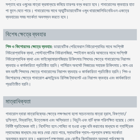
সপ্তাহ ধরে ওষুধের মাত্রা ক্রমান্বয়ে কমিয়ে তারপর বন্ধ করতে হবে। গাবারোলের ব্যবহারে হাত
পা ফুলে যেতে পারে। গাবারোলের সাথে অ্যান্টিডায়াবেটিক ওষুধ থায়াজোলিডিনেডিওন একত্রে
ব্যবহারের সময় সতর্কতা অবলম্বন করতে হবে।
বিশেষ ক্ষেত্রে ব্যবহার
শিশু ও কিশোরদের ক্ষেত্রে ব্যবহার
: ডায়াবেটিক পেরিফেরাল নিউরোপ্যাথির সাথে সংশ্লিষ্ট
নিউরোপ্যাথিক ব্যথা, পোস্টহার্পেটিক নিউরালজিয়া, স্পাইনাল কর্ডের আঘাতের সাথে সংশ্লিষ্ট
নিউরোপ্যাথিক ব্যথা এবং ফাইব্রোমায়ালজিয়ার চিকিৎসায় শিশুদের ক্ষেত্রে গাবারোলের নিরাপদ
ব্যবহার ও কার্যকারিতা প্রতিষ্ঠিত হয়নি। পার্সিয়ান অনসেট সিজারের সহায়ক চিকিৎসায় ১ মাস এর
কম বয়সী শিশুদের ক্ষেত্রে গাবারোলের নিরাপদ ব্যবহার ও কার্যকারিতা প্রতিষ্ঠিত হয়নি। শিশু ও
কিশোরদের ক্ষেত্রে গাবারোল এক্সটেন্ডেড রিলিজ ট্যাবলেট এর নিরাপদ ব্যবহার এবং কার্যকারিতা
প্ররতিষ্ঠিত হয়নি।
মাত্রাধিক্যতা
গাবারোল দ্বারা মাত্রাধিক্যের ক্ষেত্রে লক্ষণগুলো হলো সচেতনতার মাত্রা হ্রাস, বিষণ্ণতা/
দুশ্চিন্তা, বিভ্রান্তি, উত্তেজনা এবং অস্থিরতা। খিচুনি এবং হার্ট ব্লক পরিলক্ষিত হয়েছে। কোন
নির্দিষ্ট প্রতিষেধক নাই। নির্দেশিত হলে শোষিত না হওয়া ওষুধ বমি করানোর মাধ্যমে বা গ্যাস্ট্রিক
ল্যাভেজের মাধ্যমে বের করে দেয়া যেতে পারে, স্বাভাবিক শ্বাস-প্রশ্বাস রক্ষায় সতর্কতা
অবলম্বন করতে হবে। গুরুত্বপূর্ণ লক্ষণসমূহ এবং রোগীর ক্লিনিক্যাল অবস্থা পর্যবেক্ষণের