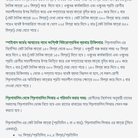
দৈনিক মাত্রা ১৫০ মিগ্রা) করে দিতে হবে। ওষুধের কার্যকারিতা এবং ওষুধের প্রতি রোগীর
সহনশীলতার উপর ভিত্তি করে এক সপ্তাহের মধ্যে মাত্রা বৃদ্ধি করে ১৫০ করে দিনে ২ বার
(মোট দৈনিক মাত্রা ৩০০ মিগ্রা) দেখা থেকে পাবে। মোট দৈনিক মাত্রা ৩০০ মিগ্রা করে দেয়ার
পরেও যথেষ্ট উপকারিতা পাওয়া না খেলে ২২৫ মিগ্রা করে দিনে ২ বার (মোট দৈনিক মাত্রা ৪৫০
মিগ্রা) দেয়া যেতে পারে।
স্পাইনাল কর্ডের আঘাতের সাথে সংশ্লিষ্ট নিউরোপ্যাথিক ব্যাথার চিকিৎসায়
: প্রিগাবালিন এর
নির্দেশিত মোট দৈনিক মাত্রা ১৫০ মিগ্রা থেকে ৬০০ মিগ্রা। ওষুধটি শুরু করার সময় ৭৫ মিগ্রা
করে দিনে ২ বার (মোট দৈনিক মাত্রা ১৫০ মিগ্রা) দিতে হবে। ওষুধের কার্যকারিতা এবং ওষুধের
প্রতি রোগীর সহনশীলতার উপর ভিত্তি করে এক সপ্তাহের মধ্যে মাত্রা বৃদ্ধি করে ১৫০ করে
দিনে ২ বার (মোট দৈনিক মাত্র ৩০০ মিগ্রা) দেয়া যেতে পারে। ১৫০ মিগ্রা করে দিনে ২ বার
মাত্রার চিকিৎসার ২ থেকে ৩ সপ্তাহ পরেও যথেষ্ট ব্যাথা নিরসন না হলে, যে সকল রোগী
প্রিগাবালিন এর অতিরিক্ত মাত্রার প্রতি সহনশীল তাদের ক্ষেত্রে ৩০০ মিগ্রা করে দিনে ২ বার
দেওয়া যেতে পারে।
প্রিগাবালিন থেকে প্রিগাবালিন সিআর এ পরিবর্তন করার সময়
: রোগীদের নির্দেশনা অনুযায়ী তাদের
সকালের প্রিগাবালিন ডোজ নিতে হবে এবং রাতের খাবারের পরে প্রিগাবালিন সিআর সেবন শুরু
করতে হবে।
প্রিগাবালিন এর মোট দৈনিক মাত্রা (প্রতিদিন ২ বা ৩ বার): প্রিগাবালিন সিআর এর মাত্রা (দিনে
একবার):
৭৫ মিগ্রা/প্রতিদিন: ৮২.৫ মিগ্রা/প্রতিদিন