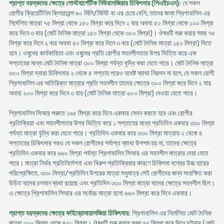
প্রাপ্ত বয়স্কদের ক্ষেত্রে পোস্টহার্পেটিক নিউরালজিয়ার চিকিৎসায় (পিএইচএন)
: যে সকল
রোগীর ক্রিয়েটিনিন ক্লিয়ারেন্স ৬০ মিলি/মিনিট বা এর চেয়ে বেশি, তাদের জন্য প্রিগাবালিন এর
নির্দেশিত মাত্রা ৭৫ মিগ্রা থেকে ১৫০ মিগ্রা করে দিনে ২ বার অথবা ৫০ মিগ্রা থেকে ১০০ মিগ্রা
করে দিনে ৩ বার (মোট দৈনিক মাত্রা ১৫০ মিগ্রা থেকে ৩০০ মিগ্রা)। ঔষধটি শুরু করার সময় ৭৫
মিগ্রা করে দিনে ২ বার অথবা ৫০ মিগ্রা করে দিনে ৩ বার (মোট দৈনিক মাত্রা ১৫০ মিগ্রা) দিতে
হবে। ওষুধের কার্যকারিতা এবং ওষুধের প্রতি রোগীর সহনশীলতার উপর ভিত্তি করে এক
সপ্তাহের মধ্যে মোট দৈনিক মাত্রা ৩০০ মিগ্রা পর্যন্ত বৃদ্ধি করা যেতে পারে। মোট দৈনিক মাত্রা
৩০০ মিগ্রা দ্বারা চিকিৎসার ২ থেকে ৪ সপ্তাহ পরেও যথেষ্ট ব্যাথা নিরসন না হলে, যে সকল রোগী
প্রিগাবালিন এর অতিরিক্ত মাত্রার প্রতি সহনশীল তাদের ক্ষেত্রে ৩০০ মিগ্রা করে দিনে ২ বার
অথবা ২০০ মিগ্রা করে দিনে ৩ বার (মোট দৈনিক মাত্রা ৬০০ মিগ্রা) দেওয়া যেতে পারে।
প্রিগাবালিন সিআর শুরুতে ১৬৫ মিগ্রা করে দিনে একবার সেবন করতে হবে এবং রোগীর
প্রতিক্রিয়া এবং সহনশীলতার উপর ভিত্তি করে ১ সপ্তাহের মধ্যে প্রতিদিন একবার ৩৩০ মিগ্রা
পর্যন্ত মাত্রা বৃদ্ধি করা যেতে পারে। প্রতিদিন একবার করে ৩৩০ মিগ্রা মাত্রায় ২ থেকে ৪
সপ্তাহের চিকিৎসার পরও যে সকল রোগীদের পর্যাপ্ত ব্যাথা উপশম হয় না, তাদের ক্ষেত্রে
প্রতিদিন একবার করে ৬৬০ মিগ্রা পর্যন্ত প্রিগাবালিন সিআর এর সহনশীল মাত্রার দেয়া যেতে
পারে। মাত্রা নির্ভর প্রতিনির্দেশনা এবং বিরুপ প্রতিক্রিয়ার কারণে চিকিৎসা বন্ধের উচ্চ হারের
পরিপ্রেক্ষিতে, ৩৩০ মিগ্রা/প্রতিদিন উপরের মাত্রা শুধুমাত্র সেই রোগীদের জন্য সংরক্ষিত করা
উচিত যাদের চলমান ব্যথা রয়েছে এবং প্রতিদিন ৩৩০ মিগ্রা মাত্রা যাদের ক্ষেত্রে সহনশীল ছিল।
এ ক্ষেত্রে প্রিগাবালিন সিআর এর সর্বোচ্চ মাত্রা হলো ৬৬০ মিগ্রা করে দিনে একবার।
প্রাপ্ত বয়স্কদের ক্ষেত্রে ফাইব্রোমায়ালজিয়া চিকিৎসায়
: প্রিগাবালিন এর নির্দেশিত মোট দৈনিক
মাত্রা ৩০০ মিগ্রা থেকে ৪৫০ মিগ্রা। ঔষধটি শুরু করার সময় ৭৫ মিগ্রা করে দিনে দুইবার (মোট