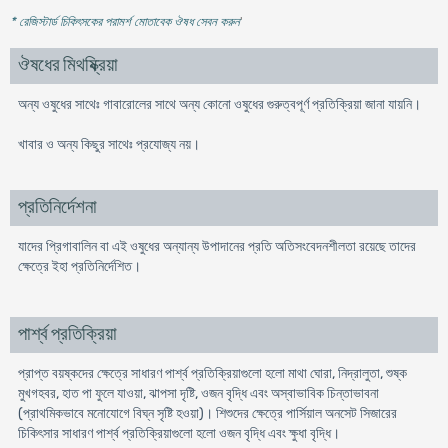
* রেজিস্টার্ড চিকিৎসকের পরামর্শ মোতাবেক ঔষধ সেবন করুন
'
ঔষধের মিথষ্ক্রিয়া
অন্য ওষুধের সাথেঃ গাবারোলের সাথে অন্য কোনো ওষুধের গুরুত্বপূর্ণ প্রতিক্রিয়া জানা যায়নি।
খাবার ও অন্য কিছুর সাথেঃ প্রযোজ্য নয়।
প্রতিনির্দেশনা
যাদের প্রিগাবালিন বা এই ওষুধের অন্যান্য উপাদানের প্রতি অতিসংবেদনশীলতা রয়েছে তাদের
ক্ষেত্রে ইহা প্রতিনির্দেশিত।
পার্শ্ব প্রতিক্রিয়া
প্রাপ্ত বয়ষ্কদের ক্ষেত্রে সাধারণ পার্শ্ব প্রতিক্রিয়াগুলো হলো মাথা ঘোরা, নিদ্রালুতা, শুষ্ক
মুখগহবর, হাত পা ফুলে যাওয়া, ঝাপসা দৃষ্টি, ওজন বৃদ্ধি এবং অস্বাভাবিক চিন্তাভাবনা
(প্রাথমিকভাবে মনোযোগে বিঘ্ন সৃষ্টি হওয়া)। শিশুদের ক্ষেত্রে পার্সিয়াল অনসেট সিজারের
চিকিৎসার সাধারণ পার্শ্ব প্রতিক্রিয়াগুলো হলো ওজন বৃদ্ধি এবং ক্ষুধা বৃদ্ধি।