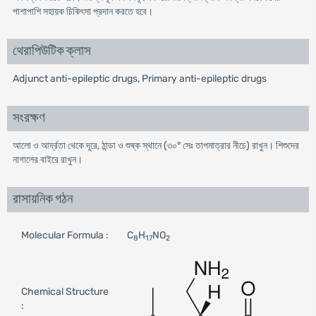
পাশাপাশি সহায়ক চিকিৎসা প্রদান করতে হবে।
থেরাপিউটিক ক্লাস
Adjunct anti-epileptic drugs, Primary anti-epileptic drugs
সংরক্ষণ
আলো ও আর্দ্রতা থেকে দূরে, ঠান্ডা ও শুষ্ক স্থানে (৩০° সেঃ তাপমাত্রার নীচে) রাখুন। শিশুদের
নাগালের বাইরে রাখুন।
রাসায়নিক গঠন
Molecular Formula :
C
H
NO
8
17
2
Chemical Structure
: