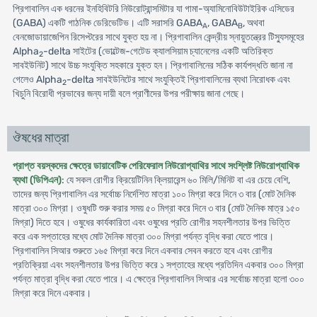
প্রিগাবালিন এক ধরনের ইনহিবিটরি নিউরোট্রান্সমিটার যা গামা-অ্যামিনোবিউটাইরিক এসিডের
(GABA) একটি গাঠনিক ডেরিভেটিভ। এটি সরাসরি GABA
, GABA
, অথবা
A
B
বেনজোডায়াজেপিন রিসেপ্টরের সাথে যুক্ত হয় না। প্রিগাবালিন কেন্দ্রীয় স্নায়ুতন্ত্রের টিস্যুসমূহের
Alpha
-delta সাইটের (ভোল্টেজ-গেটেড ক্যালসিয়াম চ্যানেলের একটি অতিরিক্ত
2
সাবইউনিট) সাথে উচ্চ সংযুক্তি সহকারে যুক্ত হন। প্রিগাবালিনের সঠিক কার্যপদ্ধতি জানা না
গেলেও Alpha
-delta সাবইউনিটের সাথে সংযুক্তিই প্রিগাবালিনের ব্যথা নিরোধক এবং
2
খিচুনি বিরোধী প্রভাবের জন্য দায়ী বলে প্রাণীদের উপর পরীক্ষায় জানা গেছে।
ঔষধের মাত্রা
প্রাপ্ত বয়স্কদের ক্ষেত্রে ডায়াবেটিক পেরিফেরাল নিউরোপ্যাথির সাথে সংশ্লিষ্ট নিউরোপ্যাথিক
ব্যথা (ডিপিএন)
: যে সকল রোগীর ক্রিয়েটিনিন ক্লিয়ারেন্স ৬০ মিলি/মিনিট বা এর চেয়ে বেশি,
তাদের জন্য প্রিগাবালিন এর সর্বোচ্চ নির্দেশিত মাত্রা ১০০ মিগ্রা করে দিনে ৩ বার (মোট দৈনিক
মাত্রা ৩০০ মিগ্রা। ওষুধটি শুরু করার সময় ৫০ মিগ্রা করে দিনে ৩ বার (মোট দৈনিক মাত্র ১৫০
মিগ্রা) দিতে হবে। ওষুধের কার্যকারিতা এবং ওষুধের প্রতি রোগীর সহনশীলতার উপর ভিত্তি
করে এক সপ্তাহের মধ্যে মোট দৈনিক মাত্রা ৩০০ মিগ্রা পর্যন্ত বৃদ্ধি করা যেতে পারে।
প্রিগাবালিন সিআর শুরুতে ১৬৫ মিগ্রা করে দিনে একবার সেবন করতে হবে এবং রোগীর
প্রতিক্রিয়া এবং সহনশীলতার উপর ভিত্তি করে ১ সপ্তাহের মধ্যে প্রতিদিন একবার ৩০০ মিগ্রা
পর্যন্ত মাত্রা বৃদ্ধি করা যেতে পারে। এ ক্ষেত্রে প্রিগাবালিন সিআর এর সর্বোচ্চ মাত্রা হলো ৩০০
মিগ্রা করে দিনে একবার।