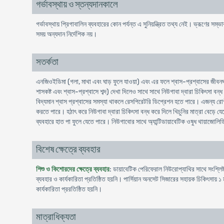
গর্ভাবস্থায় ও স্তন্যদানকালে
গর্ভাবস্থায় প্রিগাবালিন ব্যবহারের কোন পর্যন্ত এ সুনিয়ন্ত্রিত তথ্য নেই। ভ্রূণের সম্ভ
সময় অন্যদান নির্দেশিক নয়।
সতর্কতা
এনজিওইডিমা (গলা, মাথা এবং ঘাড় ফুলে যাওয়া) এবং এর ফলে শ্বাস-প্রশ্বাসের জীবনঘ
শাসকষ্ট এবং শ্বাস-প্রশ্বাসে শব্দ) দেখা দিলেও সাথে সাথে নিউগাবা দ্বারা চিকিৎসা ব
বিদ্যমান শ্বাস প্রশ্বাসের সমস্যা থাকলে রেসপিরেটরি ডিপ্রেশন হতে পারে। এজন্য রোগীদে
করতে পারে। হঠাৎ করে নিউগাবা দ্বারা চিকিৎসা বন্ধ করে দিলে খিচুনির মাত্রা বেড়ে যেত
ব্যবহারে হাত পা ফুলে যেতে পারে। নিউগাবাের সাথে অ্যান্টিডায়াবেটিক ওষুধ থায়াজো
বিশেষ ক্ষেত্রে ব্যবহার
শিশু ও কিশোরদের ক্ষেত্রে ব্যবহার
: ডায়াবেটিক পেরিফেরাল নিউরোপ্যাথির সাথে সংশ্লিষ্
ব্যবহার ও কার্যকারিতা প্রতিষ্ঠিত হয়নি। পার্সিয়ান অনসেট সিজারের সহায়ক চিকিৎসায় 
কার্যকারিতা প্ররতিষ্ঠিত হয়নি।
মাত্রাধিক্যতা