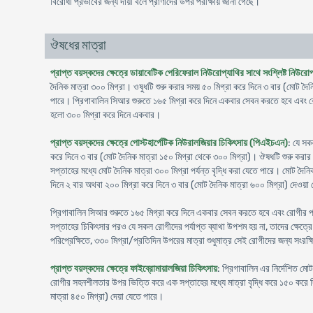
বিরোধী প্রভাবের জন্য দায়ী বলে প্রাণীদের উপর পরীক্ষায় জানা গেছে।
ঔষধের মাত্রা
প্রাপ্ত বয়স্কদের ক্ষেত্রে ডায়াবেটিক পেরিফেরাল নিউরোপ্যাথির সাথে সংশ্লিষ্ট নিউরো
দৈনিক মাত্রা ৩০০ মিগ্রা। ওষুধটি শুরু করার সময় ৫০ মিগ্রা করে দিনে ৩ বার (মোট দৈ
পারে। প্রিগাবালিন সিআর শুরুতে ১৬৫ মিগ্রা করে দিনে একবার সেবন করতে হবে এবং রোগী
হলো ৩০০ মিগ্রা করে দিনে একবার।
প্রাপ্ত বয়স্কদের ক্ষেত্রে পোস্টহার্পেটিক নিউরালজিয়ার চিকিৎসায় (পিএইচএন)
: যে সক
করে দিনে ৩ বার (মোট দৈনিক মাত্রা ১৫০ মিগ্রা থেকে ৩০০ মিগ্রা)। ঔষধটি শুরু করার
সপ্তাহের মধ্যে মোট দৈনিক মাত্রা ৩০০ মিগ্রা পর্যন্ত বৃদ্ধি করা যেতে পারে। মোট দৈন
দিনে ২ বার অথবা ২০০ মিগ্রা করে দিনে ৩ বার (মোট দৈনিক মাত্রা ৬০০ মিগ্রা) দেওয়া
প্রিগাবালিন সিআর শুরুতে ১৬৫ মিগ্রা করে দিনে একবার সেবন করতে হবে এবং রোগীর প্রত
সপ্তাহের চিকিৎসার পরও যে সকল রোগীদের পর্যাপ্ত ব্যাথা উপশম হয় না, তাদের ক্ষেত্রে 
পরিপ্রেক্ষিতে, ৩৩০ মিগ্রা/প্রতিদিন উপরের মাত্রা শুধুমাত্র সেই রোগীদের জন্য সংরক
প্রাপ্ত বয়স্কদের ক্ষেত্রে ফাইব্রোমায়ালজিয়া চিকিৎসায়
: প্রিগাবালিন এর নির্দেশিত ম
রোগীর সহনশীলতার উপর ভিত্তি করে এক সপ্তাহের মধ্যে মাত্রা বৃদ্ধি করে ১৫০ করে দি
মাত্রা ৪৫০ মিগ্রা) দেয়া যেতে পারে।