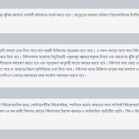
াব্য ঝুঁকির ব্যাপারে গর্ভবর্তী মহিলাদের সতর্ক করতে হবে। মাতৃদুগ্ধে সামান্য পরিমাণে প্রিগাবালিনের উপস্
াতী সমস্যা দেখা দিতে পারে ফলে জরুরী চিকিৎসার প্রয়োজন হতে পারে। এ সকল ক্ষেত্রে সাথে সাথে নিউ
ন্ধ করে দিতে হবে। নিউগাবাসহ অন্যান্য খিচুনিরোধী ওষুধসমূহ আত্মহত্যামূলক চিন্তা এবং আচরণের ঝুঁকি
রকে পর্যবেক্ষণ করতে হবে এবং প্রয়োজন আনুযায়ী মাত্রা সমন্বয় করতে হবে। নিউগাবা মাথা ঘোরা এবং নিদ্রা
ে পারে বা অন্যান্য বিরূপ প্রতিক্রিয়া দেখা দিতে পারে। নিউগাবা দ্বারা চিকিৎসা বন্ধের সময় কমপক্ষে
লিডিনেডিওন একত্রে ব্যবহারের সময় সতর্কতা অবলম্বন করতে হবে।
ট নিউরোপ্যাথিক ব্যথা, পোস্টহার্পেটিক নিউরালজিয়া, স্পাইনাল কর্ডের আঘাতের সাথে সংশ্লিষ্ট নিউরোপ্যাথ
১ মাস এর কম বয়সী শিশুদের ক্ষেত্রে নিউগাবাের নিরাপদ ব্যবহার ও কার্যকারিতা প্রতিষ্ঠিত হয়নি। শিশু ও 