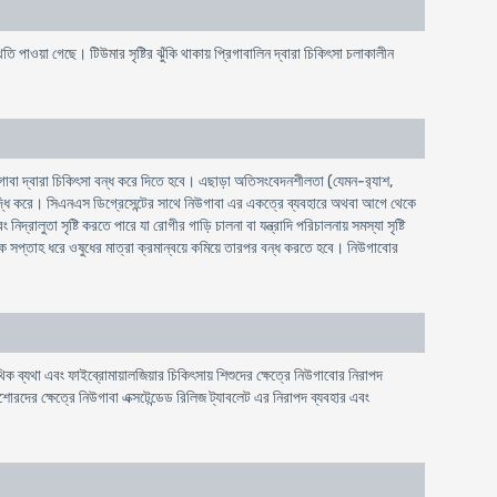
থিতি পাওয়া গেছে। টিউমার সৃষ্টির ঝুঁকি থাকায় প্রিগাবালিন দ্বারা চিকিৎসা চলাকালীন
গাবা দ্বারা চিকিৎসা বন্ধ করে দিতে হবে। এছাড়া অতিসংবেদনশীলতা (যেমন-র‍্যাশ,
 বৃদ্ধি করে। সিএনএস ডিগ্রেসেন্টের সাথে নিউগাবা এর একত্রে ব্যবহারে অথবা আগে থেকে
লুতা সৃষ্টি করতে পারে যা রোগীর গাড়ি চালনা বা যন্ত্রাদি পরিচালনায় সমস্যা সৃষ্টি
 এক সপ্তাহ ধরে ওষুধের মাত্রা ক্রমান্বয়ে কমিয়ে তারপর বন্ধ করতে হবে। নিউগাবাের
িক ব্যথা এবং ফাইব্রোমায়ালজিয়ার চিকিৎসায় শিশুদের ক্ষেত্রে নিউগাবাের নিরাপদ
কিশোরদের ক্ষেত্রে নিউগাবা এক্সটেন্ডেড রিলিজ ট্যাবলেট এর নিরাপদ ব্যবহার এবং