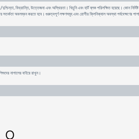
া/দুশ্চিন্তা, বিভ্রান্তি, উত্তেজনা এবং অস্থিরতা। খিচুনি এবং হার্ট ব্লক পরিলক্ষিত হয়েছে। কোন নির্দি
্ষায় সতর্কতা অবলম্বন করতে হবে। গুরুত্বপূর্ণ লক্ষণসমূহ এবং রোগীর ক্লিনিক্যাল অবস্থা পর্যবেক্ষণের 
 শিশুদের নাগালের বাইরে রাখুন।