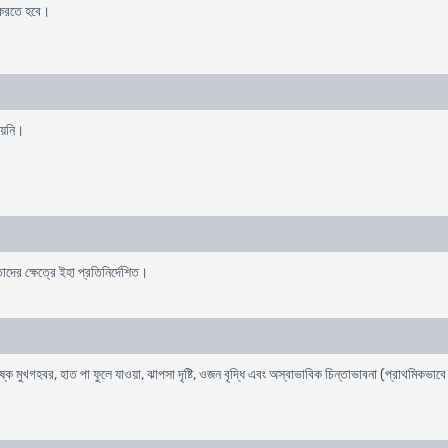
ধ করতে হবে।
যায়নি।
দের ক্ষেত্রে ইহা প্রতিনির্দেশিত।
 শুষ্ক মুখগহবর, হাত পা ফুলে যাওয়া, ঝাপসা দৃষ্টি, ওজন বৃদ্ধি এবং অস্বাভাবিক চিন্তাভাবনা (প্রাথমিকভাবে