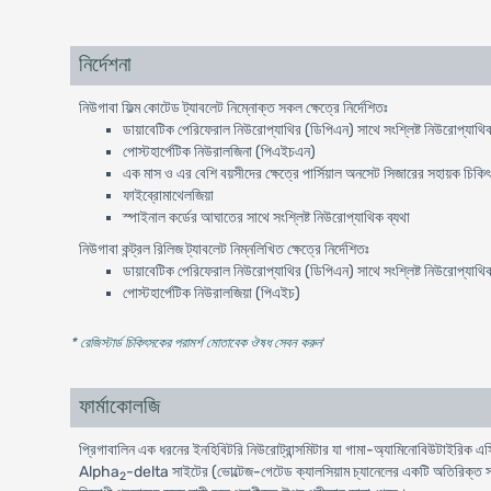
নির্দেশনা
নিউগাবা ফিল্ম কোটেড ট্যাবলেট নিম্নোক্ত সকল ক্ষেত্রে নির্দেশিতঃ
ডায়াবেটিক পেরিফেরাল নিউরোপ্যাথির (ডিপিএন) সাথে সংশ্লিষ্ট নিউরোপ্যাথিক
পোস্টহার্পেটিক নিউরালজিনা (পিএইচএন)
এক মাস ও এর বেশি বয়সীদের ক্ষেত্রে পার্সিয়াল অনসেট সিজারের সহায়ক চিকি
ফাইব্রোমাথেলজিয়া
স্পাইনাল কর্ডের আঘাতের সাথে সংশ্লিষ্ট নিউরোপ্যাথিক ব্যথা
নিউগাবা কন্ট্রল রিলিজ ট্যাবলেট নিম্নলিখিত ক্ষেত্রে নির্দেশিতঃ
ডায়াবেটিক পেরিফেরাল নিউরোপ্যাথির (ডিপিএন) সাথে সংশ্লিষ্ট নিউরোপ্যাথিক
পোস্টহার্পেটিক নিউরালজিয়া (পিএইচ)
* রেজিস্টার্ড চিকিৎসকের পরামর্শ মোতাবেক ঔষধ সেবন করুন
'
ফার্মাকোলজি
প্রিগাবালিন এক ধরনের ইনহিবিটরি নিউরোট্রান্সমিটার যা গামা-অ্যামিনোবিউটাই
Alpha
-delta সাইটের (ভোল্টেজ-গেটেড ক্যালসিয়াম চ্যানেলের একটি অতিরিক্ত সা
2