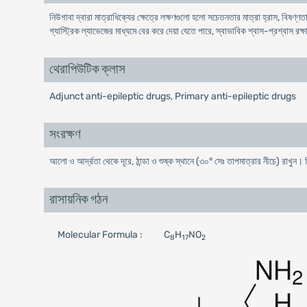
নিউগাবা দ্বারা মাত্রাধিক্যের ক্ষেত্রে লক্ষণগুলো হলো সচেতনতার মাত্রা হ্রাস, বিষণ্ণত
গ্যাস্ট্রিক ল্যাভেজের মাধ্যমে বের করে দেয়া যেতে পারে, স্বাভাবিক শ্বাস-প্রশ্বাস রক
থেরাপিউটিক ক্লাস
Adjunct anti-epileptic drugs, Primary anti-epileptic drugs
সংরক্ষণ
আলো ও আর্দ্রতা থেকে দূরে, ঠান্ডা ও শুষ্ক স্থানে (৩০° সেঃ তাপমাত্রার নীচে) রাখুন।
রাসায়নিক গঠন
Molecular Formula :
C
H
NO
8
17
2