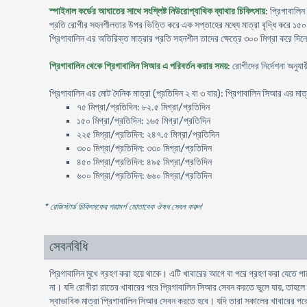
স্পাইনাল কর্ডের আঘাতের সাথে সংশ্লিষ্ট নিউরোপ্যাথিক ব্যাথার চিকিৎসায়
: প্রিগাবালিন
প্রতি রোগীর সহনশীলতার উপর ভিত্তি করে এক সপ্তাহের মধ্যে মাত্রা বৃদ্ধি করে ১৫০ ক
প্রিগাবালিন এর অতিরিক্ত মাত্রার প্রতি সহনশীল তাদের ক্ষেত্রে ৩০০ মিগ্রা করে দিন
প্রিগাবালিন থেকে প্রিগাবালিন সিআর এ পরিবর্তন করার সময়
: রোগীদের নির্দেশনা অনু
প্রিগাবালিন এর মোট দৈনিক মাত্রা (প্রতিদিন ২ বা ৩ বার): প্রিগাবালিন সিআর এর মাত
৭৫ মিগ্রা/প্রতিদিন: ৮২.৫ মিগ্রা/প্রতিদিন
১৫০ মিগ্রা/প্রতিদিন: ১৬৫ মিগ্রা/প্রতিদিন
২২৫ মিগ্রা/প্রতিদিন: ২৪৭.৫ মিগ্রা/প্রতিদিন
৩০০ মিগ্রা/প্রতিদিন: ৩৩০ মিগ্রা/প্রতিদিন
৪৫০ মিগ্রা/প্রতিদিন: ৪৯৫ মিগ্রা/প্রতিদিন
৬০০ মিগ্রা/প্রতিদিন: ৬৬০ মিগ্রা/প্রতিদিন
* রেজিস্টার্ড চিকিৎসকের পরামর্শ মোতাবেক ঔষধ সেবন করুন
'
সেবনবিধি
প্রিগাবালিন মুখে গ্রহণ করা হয়ে থাকে। এটি খাবারের আগে বা পরে গ্রহণ করা যেতে পার
না। যদি রোগীরা রাতের খাবারের পরে প্রিগাবালিন সিআর সেবন করতে ভুলে যায়, তাহল
স্বাভাবিক মাত্রা প্রিগাবালিন সিআর সেবন করতে হবে। যদি তারা সকালের খাবারের পরে