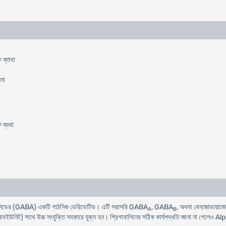
 ব্যাথা
ৎসা
 ব্যথা
রিক এসিডের (GABA) একটি গাঠনিক ডেরিভেটিভ। এটি সরাসরি GABA
, GABA
, অথবা বেনজোডায়াজেপিন
A
B
বইউনিট) সাথে উচ্চ সংযুক্তি সহকারে যুক্ত হন। প্রিগাবালিনের সঠিক কার্যপদ্ধতি জানা না গেলেও A