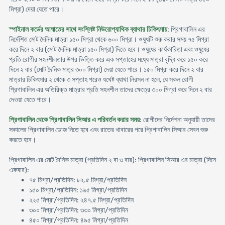
মিগ্রা) দেয়া যেতে পারে।
স্পাইনাল কর্ডের আঘাতের সাথে সংশ্লিষ্ট নিউরোপ্যাথিক ব্যাথার চিকিৎসায়
: প্রিগাবালিন এর
নির্দেশিত মোট দৈনিক মাত্রা ১৫০ মিগ্রা থেকে ৬০০ মিগ্রা। ওষুধটি শুরু করার সময় ৭৫ মিগ্রা
করে দিনে ২ বার (মোট দৈনিক মাত্রা ১৫০ মিগ্রা) দিতে হবে। ওষুধের কার্যকারিতা এবং ওষুধের
প্রতি রোগীর সহনশীলতার উপর ভিত্তি করে এক সপ্তাহের মধ্যে মাত্রা বৃদ্ধি করে ১৫০ করে
দিনে ২ বার (মোট দৈনিক মাত্র ৩০০ মিগ্রা) দেয়া যেতে পারে। ১৫০ মিগ্রা করে দিনে ২ বার
মাত্রার চিকিৎসার ২ থেকে ৩ সপ্তাহ পরেও যথেষ্ট ব্যাথা নিরসন না হলে, যে সকল রোগী
প্রিগাবালিন এর অতিরিক্ত মাত্রার প্রতি সহনশীল তাদের ক্ষেত্রে ৩০০ মিগ্রা করে দিনে ২ বার
দেওয়া যেতে পারে।
প্রিগাবালিন থেকে প্রিগাবালিন সিআর এ পরিবর্তন করার সময়
: রোগীদের নির্দেশনা অনুযায়ী তাদের
সকালের প্রিগাবালিন ডোজ নিতে হবে এবং রাতের খাবারের পরে প্রিগাবালিন সিআর সেবন শুরু
করতে হবে।
প্রিগাবালিন এর মোট দৈনিক মাত্রা (প্রতিদিন ২ বা ৩ বার): প্রিগাবালিন সিআর এর মাত্রা (দিনে
একবার):
৭৫ মিগ্রা/প্রতিদিন: ৮২.৫ মিগ্রা/প্রতিদিন
১৫০ মিগ্রা/প্রতিদিন: ১৬৫ মিগ্রা/প্রতিদিন
২২৫ মিগ্রা/প্রতিদিন: ২৪৭.৫ মিগ্রা/প্রতিদিন
৩০০ মিগ্রা/প্রতিদিন: ৩৩০ মিগ্রা/প্রতিদিন
৪৫০ মিগ্রা/প্রতিদিন: ৪৯৫ মিগ্রা/প্রতিদিন