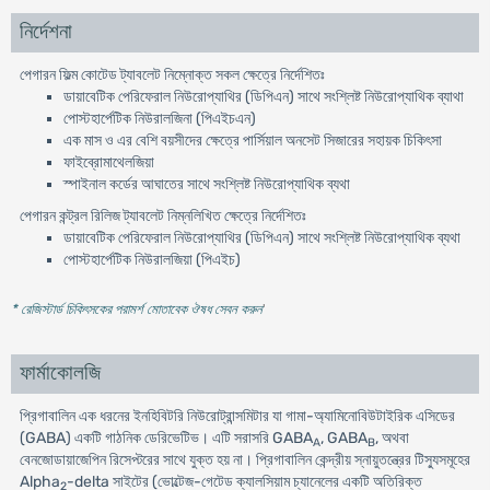
নির্দেশনা
পেগারন ফিল্ম কোটেড ট্যাবলেট নিম্নোক্ত সকল ক্ষেত্রে নির্দেশিতঃ
ডায়াবেটিক পেরিফেরাল নিউরোপ্যাথির (ডিপিএন) সাথে সংশ্লিষ্ট নিউরোপ্যাথিক ব্যাথা
পোস্টহার্পেটিক নিউরালজিনা (পিএইচএন)
এক মাস ও এর বেশি বয়সীদের ক্ষেত্রে পার্সিয়াল অনসেট সিজারের সহায়ক চিকিৎসা
ফাইব্রোমাথেলজিয়া
স্পাইনাল কর্ডের আঘাতের সাথে সংশ্লিষ্ট নিউরোপ্যাথিক ব্যথা
পেগারন কন্ট্রল রিলিজ ট্যাবলেট নিম্নলিখিত ক্ষেত্রে নির্দেশিতঃ
ডায়াবেটিক পেরিফেরাল নিউরোপ্যাথির (ডিপিএন) সাথে সংশ্লিষ্ট নিউরোপ্যাথিক ব্যথা
পোস্টহার্পেটিক নিউরালজিয়া (পিএইচ)
* রেজিস্টার্ড চিকিৎসকের পরামর্শ মোতাবেক ঔষধ সেবন করুন
'
ফার্মাকোলজি
প্রিগাবালিন এক ধরনের ইনহিবিটরি নিউরোট্রান্সমিটার যা গামা-অ্যামিনোবিউটাইরিক এসিডের
(GABA) একটি গাঠনিক ডেরিভেটিভ। এটি সরাসরি GABA
, GABA
, অথবা
A
B
বেনজোডায়াজেপিন রিসেপ্টরের সাথে যুক্ত হয় না। প্রিগাবালিন কেন্দ্রীয় স্নায়ুতন্ত্রের টিস্যুসমূহের
Alpha
-delta সাইটের (ভোল্টেজ-গেটেড ক্যালসিয়াম চ্যানেলের একটি অতিরিক্ত
2