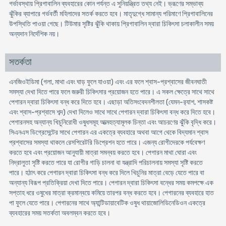
গর্ভাবস্থায় প্রিগাবালিন ব্যবহারের কোন পর্যন্ত এ সুনিয়ন্ত্রিত তথ্য নেই। ভ্রূণের সম্ভাব্য
ঝুঁকির ব্যাপারে গর্ভবর্তী মহিলাদের সতর্ক করতে হবে। মাতৃদুগ্ধে সামান্য পরিমাণে প্রিগাবালিনের
উপস্থিতি পাওয়া গেছে। টিউমার সৃষ্টির ঝুঁকি থাকায় প্রিগাবালিন দ্বারা চিকিৎসা চলাকালীন সময়
অন্যদান নির্দেশিক নয়।
সতর্কতা
এনজিওইডিমা (গলা, মাথা এবং ঘাড় ফুলে যাওয়া) এবং এর ফলে শ্বাস-প্রশ্বাসের জীবনঘাতী
সমস্যা দেখা দিতে পারে ফলে জরুরী চিকিৎসার প্রয়োজন হতে পারে। এ সকল ক্ষেত্রে সাথে সাথে
পেগারন দ্বারা চিকিৎসা বন্ধ করে দিতে হবে। এছাড়া অতিসংবেদনশীলতা (যেমন-র‍্যাশ, শাসকষ্ট
এবং শ্বাস-প্রশ্বাসে শব্দ) দেখা দিলেও সাথে সাথে পেগারন দ্বারা চিকিৎসা বন্ধ করে দিতে হবে।
পেগারনসহ অন্যান্য খিচুনিরোধী ওষুধসমূহ আত্মহত্যামূলক চিন্তা এবং আচরণের ঝুঁকি বৃদ্ধি করে।
সিএনএস ডিগ্রেসেন্টের সাথে পেগারন এর একত্রে ব্যবহারে অথবা আগে থেকে বিদ্যমান শ্বাস
প্রশ্বাসের সমস্যা থাকলে রেসপিরেটরি ডিপ্রেশন হতে পারে। এজন্য রোগীদেরকে পর্যবেক্ষণ
করতে হবে এবং প্রয়োজন আনুযায়ী মাত্রা সমন্বয় করতে হবে। পেগারন মাথা ঘোরা এবং
নিদ্রালুতা সৃষ্টি করতে পারে যা রোগীর গাড়ি চালনা বা যন্ত্রাদি পরিচালনায় সমস্যা সৃষ্টি করতে
পারে। হঠাৎ করে পেগারন দ্বারা চিকিৎসা বন্ধ করে দিলে খিচুনির মাত্রা বেড়ে যেতে পারে বা
অন্যান্য বিরূপ প্রতিক্রিয়া দেখা দিতে পারে। পেগারন দ্বারা চিকিৎসা বন্ধের সময় কমপক্ষে এক
সপ্তাহ ধরে ওষুধের মাত্রা ক্রমান্বয়ে কমিয়ে তারপর বন্ধ করতে হবে। পেগারনের ব্যবহারে হাত
পা ফুলে যেতে পারে। পেগারনের সাথে অ্যান্টিডায়াবেটিক ওষুধ থায়াজোলিডিনেডিওন একত্রে
ব্যবহারের সময় সতর্কতা অবলম্বন করতে হবে।