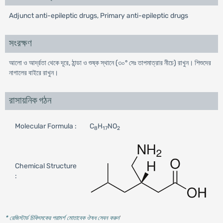
Adjunct anti-epileptic drugs, Primary anti-epileptic drugs
সংরক্ষণ
আলো ও আর্দ্রতা থেকে দূরে, ঠান্ডা ও শুষ্ক স্থানে (৩০° সেঃ তাপমাত্রার নীচে) রাখুন। শিশুদের
নাগালের বাইরে রাখুন।
রাসায়নিক গঠন
Molecular Formula :
C
H
NO
8
17
2
Chemical Structure
:
* রেজিস্টার্ড চিকিৎসকের পরামর্শ মোতাবেক ঔষধ সেবন করুন
'