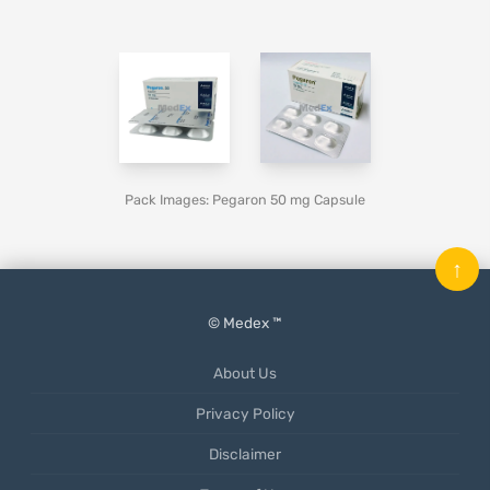
Pack Images: Pegaron 50 mg Capsule
↑
© Medex ™
About Us
Privacy Policy
Disclaimer