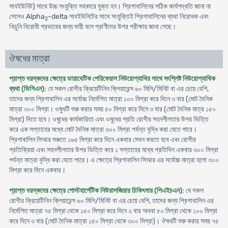
সাবইউনিট) সাথে উচ্চ সংযুক্তি সহকারে যুক্ত হন। প্রিগাবালিনের সঠিক কার্যপদ্ধতি জানা না
গেলেও Alpha
-delta সাবইউনিটের সাথে সংযুক্তিই প্রিগাবালিনের ব্যথা নিরোধক এবং
2
খিচুনি বিরোধী প্রভাবের জন্য দায়ী বলে প্রাণীদের উপর পরীক্ষায় জানা গেছে।
ঔষধের মাত্রা
প্রাপ্ত বয়স্কদের ক্ষেত্রে ডায়াবেটিক পেরিফেরাল নিউরোপ্যাথির সাথে সংশ্লিষ্ট নিউরোপ্যাথিক
ব্যথা (ডিপিএন)
: যে সকল রোগীর ক্রিয়েটিনিন ক্লিয়ারেন্স ৬০ মিলি/মিনিট বা এর চেয়ে বেশি,
তাদের জন্য প্রিগাবালিন এর সর্বোচ্চ নির্দেশিত মাত্রা ১০০ মিগ্রা করে দিনে ৩ বার (মোট দৈনিক
মাত্রা ৩০০ মিগ্রা। ওষুধটি শুরু করার সময় ৫০ মিগ্রা করে দিনে ৩ বার (মোট দৈনিক মাত্র ১৫০
মিগ্রা) দিতে হবে। ওষুধের কার্যকারিতা এবং ওষুধের প্রতি রোগীর সহনশীলতার উপর ভিত্তি
করে এক সপ্তাহের মধ্যে মোট দৈনিক মাত্রা ৩০০ মিগ্রা পর্যন্ত বৃদ্ধি করা যেতে পারে।
প্রিগাবালিন সিআর শুরুতে ১৬৫ মিগ্রা করে দিনে একবার সেবন করতে হবে এবং রোগীর
প্রতিক্রিয়া এবং সহনশীলতার উপর ভিত্তি করে ১ সপ্তাহের মধ্যে প্রতিদিন একবার ৩০০ মিগ্রা
পর্যন্ত মাত্রা বৃদ্ধি করা যেতে পারে। এ ক্ষেত্রে প্রিগাবালিন সিআর এর সর্বোচ্চ মাত্রা হলো ৩০০
মিগ্রা করে দিনে একবার।
প্রাপ্ত বয়স্কদের ক্ষেত্রে পোস্টহার্পেটিক নিউরালজিয়ার চিকিৎসায় (পিএইচএন)
: যে সকল
রোগীর ক্রিয়েটিনিন ক্লিয়ারেন্স ৬০ মিলি/মিনিট বা এর চেয়ে বেশি, তাদের জন্য প্রিগাবালিন এর
নির্দেশিত মাত্রা ৭৫ মিগ্রা থেকে ১৫০ মিগ্রা করে দিনে ২ বার অথবা ৫০ মিগ্রা থেকে ১০০ মিগ্রা
করে দিনে ৩ বার (মোট দৈনিক মাত্রা ১৫০ মিগ্রা থেকে ৩০০ মিগ্রা)। ঔষধটি শুরু করার সময় ৭৫