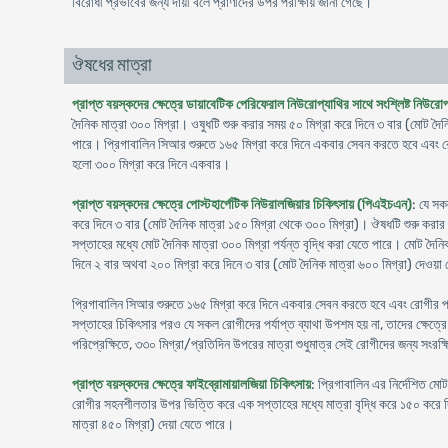
বিরোধী প্রভাবের জন্য দায়ী বলে প্রাণীদের উপর পরীক্ষায় জানা গেছে।
ঔষধের মাত্রা
প্রাপ্ত বয়স্কদের ক্ষেত্রে ডায়াবেটিক পেরিফেরাল নিউরোপ্যাথির সাথে সংশ্লিষ্ট নিউরো
দৈনিক মাত্রা ৩০০ মিগ্রা। ওষুধটি শুরু করার সময় ৫০ মিগ্রা করে দিনে ৩ বার (মোট দৈ
পারে। প্রিগাবালিন সিআর শুরুতে ১৬৫ মিগ্রা করে দিনে একবার সেবন করতে হবে এবং রোগী
হলো ৩০০ মিগ্রা করে দিনে একবার।
প্রাপ্ত বয়স্কদের ক্ষেত্রে পোস্টহার্পেটিক নিউরালজিয়ার চিকিৎসায় (পিএইচএন)
: যে সক
করে দিনে ৩ বার (মোট দৈনিক মাত্রা ১৫০ মিগ্রা থেকে ৩০০ মিগ্রা)। ঔষধটি শুরু করার
সপ্তাহের মধ্যে মোট দৈনিক মাত্রা ৩০০ মিগ্রা পর্যন্ত বৃদ্ধি করা যেতে পারে। মোট দৈন
দিনে ২ বার অথবা ২০০ মিগ্রা করে দিনে ৩ বার (মোট দৈনিক মাত্রা ৬০০ মিগ্রা) দেওয়া
প্রিগাবালিন সিআর শুরুতে ১৬৫ মিগ্রা করে দিনে একবার সেবন করতে হবে এবং রোগীর প্রত
সপ্তাহের চিকিৎসার পরও যে সকল রোগীদের পর্যাপ্ত ব্যাথা উপশম হয় না, তাদের ক্ষেত্রে 
পরিপ্রেক্ষিতে, ৩৩০ মিগ্রা/প্রতিদিন উপরের মাত্রা শুধুমাত্র সেই রোগীদের জন্য সংরক
প্রাপ্ত বয়স্কদের ক্ষেত্রে ফাইব্রোমায়ালজিয়া চিকিৎসায়
: প্রিগাবালিন এর নির্দেশিত ম
রোগীর সহনশীলতার উপর ভিত্তি করে এক সপ্তাহের মধ্যে মাত্রা বৃদ্ধি করে ১৫০ করে দি
মাত্রা ৪৫০ মিগ্রা) দেয়া যেতে পারে।