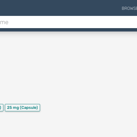
BROWS
)
25 mg
(Capsule)