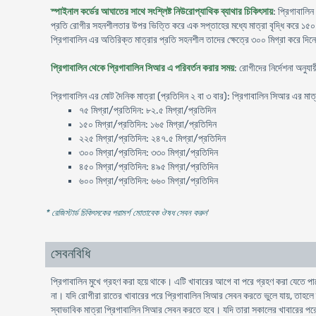
স্পাইনাল কর্ডের আঘাতের সাথে সংশ্লিষ্ট নিউরোপ্যাথিক ব্যাথার চিকিৎসায়
: প্রিগাবালিন
প্রতি রোগীর সহনশীলতার উপর ভিত্তি করে এক সপ্তাহের মধ্যে মাত্রা বৃদ্ধি করে ১৫০ ক
প্রিগাবালিন এর অতিরিক্ত মাত্রার প্রতি সহনশীল তাদের ক্ষেত্রে ৩০০ মিগ্রা করে দিন
প্রিগাবালিন থেকে প্রিগাবালিন সিআর এ পরিবর্তন করার সময়
: রোগীদের নির্দেশনা অনু
প্রিগাবালিন এর মোট দৈনিক মাত্রা (প্রতিদিন ২ বা ৩ বার): প্রিগাবালিন সিআর এর মাত
৭৫ মিগ্রা/প্রতিদিন: ৮২.৫ মিগ্রা/প্রতিদিন
১৫০ মিগ্রা/প্রতিদিন: ১৬৫ মিগ্রা/প্রতিদিন
২২৫ মিগ্রা/প্রতিদিন: ২৪৭.৫ মিগ্রা/প্রতিদিন
৩০০ মিগ্রা/প্রতিদিন: ৩৩০ মিগ্রা/প্রতিদিন
৪৫০ মিগ্রা/প্রতিদিন: ৪৯৫ মিগ্রা/প্রতিদিন
৬০০ মিগ্রা/প্রতিদিন: ৬৬০ মিগ্রা/প্রতিদিন
* রেজিস্টার্ড চিকিৎসকের পরামর্শ মোতাবেক ঔষধ সেবন করুন
'
সেবনবিধি
প্রিগাবালিন মুখে গ্রহণ করা হয়ে থাকে। এটি খাবারের আগে বা পরে গ্রহণ করা যেতে পার
না। যদি রোগীরা রাতের খাবারের পরে প্রিগাবালিন সিআর সেবন করতে ভুলে যায়, তাহল
স্বাভাবিক মাত্রা প্রিগাবালিন সিআর সেবন করতে হবে। যদি তারা সকালের খাবারের পরে