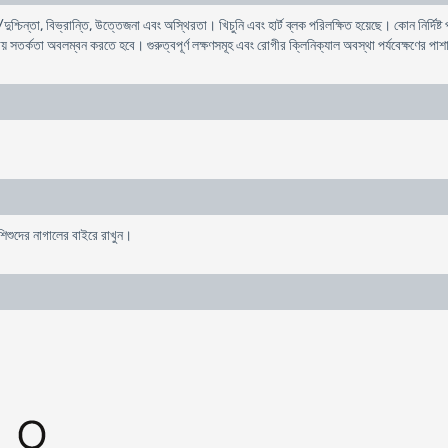
/দুশ্চিন্তা, বিভ্রান্তি, উত্তেজনা এবং অস্থিরতা। খিচুনি এবং হার্ট ব্লক পরিলক্ষিত হয়েছে। কোন নির্দি
্ষায় সতর্কতা অবলম্বন করতে হবে। গুরুত্বপূর্ণ লক্ষণসমূহ এবং রোগীর ক্লিনিক্যাল অবস্থা পর্যবেক্ষণের 
 শিশুদের নাগালের বাইরে রাখুন।