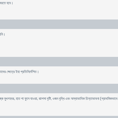
ধ করতে হবে।
ায়নি।
দের ক্ষেত্রে ইহা প্রতিনির্দেশিত।
 শুষ্ক মুখগহবর, হাত পা ফুলে যাওয়া, ঝাপসা দৃষ্টি, ওজন বৃদ্ধি এবং অস্বাভাবিক চিন্তাভাবনা (প্রাথমিকভাবে