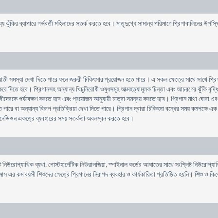
াব্য ঝুঁকির ব্যাপারে গর্ভবর্তী মহিলাদের সতর্ক করতে হবে। মাতৃদুগ্ধে সামান্য পরিমাণে প্রিগাবালিনের উপস্
াতী সমস্যা দেখা দিতে পারে ফলে জরুরী চিকিৎসার প্রয়োজন হতে পারে। এ সকল ক্ষেত্রে সাথে সাথে প্রি
ন্ধ করে দিতে হবে। প্রিগানসহ অন্যান্য খিচুনিরোধী ওষুধসমূহ আত্মহত্যামূলক চিন্তা এবং আচরণের ঝুঁকি 
রকে পর্যবেক্ষণ করতে হবে এবং প্রয়োজন আনুযায়ী মাত্রা সমন্বয় করতে হবে। প্রিগান মাথা ঘোরা এবং নিদ্রাল
ে পারে বা অন্যান্য বিরূপ প্রতিক্রিয়া দেখা দিতে পারে। প্রিগান দ্বারা চিকিৎসা বন্ধের সময় কমপক্ষে এ
লিডিনেডিওন একত্রে ব্যবহারের সময় সতর্কতা অবলম্বন করতে হবে।
 নিউরোপ্যাথিক ব্যথা, পোস্টহার্পেটিক নিউরালজিয়া, স্পাইনাল কর্ডের আঘাতের সাথে সংশ্লিষ্ট নিউরোপ্যাথি
 মাস এর কম বয়সী শিশুদের ক্ষেত্রে প্রিগানের নিরাপদ ব্যবহার ও কার্যকারিতা প্রতিষ্ঠিত হয়নি। শিশু ও ক