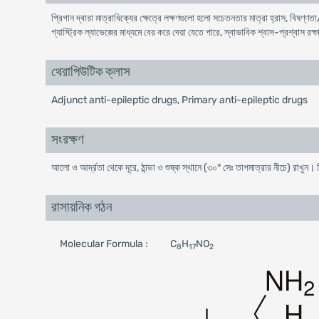
প্রিগান দ্বারা মাত্রাধিক্যের ক্ষেত্রে লক্ষণগুলো হলো সচেতনতার মাত্রা হ্রাস, বিষণ্ণতা
গ্যাস্ট্রিক ল্যাভেজের মাধ্যমে বের করে দেয়া যেতে পারে, স্বাভাবিক শ্বাস-প্রশ্বাস রক
থেরাপিউটিক ক্লাস
Adjunct anti-epileptic drugs, Primary anti-epileptic drugs
সংরক্ষণ
আলো ও আর্দ্রতা থেকে দূরে, ঠান্ডা ও শুষ্ক স্থানে (৩০° সেঃ তাপমাত্রার নীচে) রাখুন।
রাসায়নিক গঠন
Molecular Formula :
C
H
NO
8
17
2