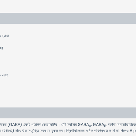
 ব্যাথা
ৎসা
 ব্যথা
রিক এসিডের (GABA) একটি গাঠনিক ডেরিভেটিভ। এটি সরাসরি GABA
, GABA
, অথবা বেনজোডায়াজেপিন
A
B
বইউনিট) সাথে উচ্চ সংযুক্তি সহকারে যুক্ত হন। প্রিগাবালিনের সঠিক কার্যপদ্ধতি জানা না গেলেও A