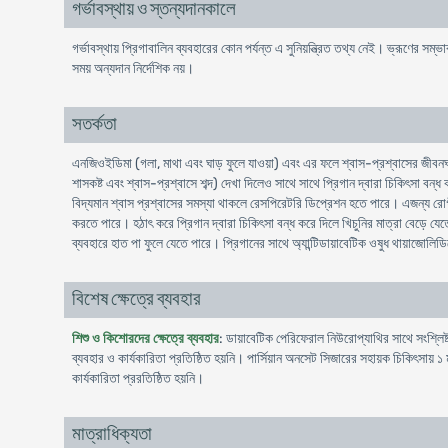
গর্ভাবস্থায় ও স্তন্যদানকালে
গর্ভাবস্থায় প্রিগাবালিন ব্যবহারের কোন পর্যন্ত এ সুনিয়ন্ত্রিত তথ্য নেই। ভ্রূণের সম্ভ
সময় অন্যদান নির্দেশিক নয়।
সতর্কতা
এনজিওইডিমা (গলা, মাথা এবং ঘাড় ফুলে যাওয়া) এবং এর ফলে শ্বাস-প্রশ্বাসের জীবনঘ
শাসকষ্ট এবং শ্বাস-প্রশ্বাসে শব্দ) দেখা দিলেও সাথে সাথে প্রিগান দ্বারা চিকিৎসা ব
বিদ্যমান শ্বাস প্রশ্বাসের সমস্যা থাকলে রেসপিরেটরি ডিপ্রেশন হতে পারে। এজন্য রোগীদে
করতে পারে। হঠাৎ করে প্রিগান দ্বারা চিকিৎসা বন্ধ করে দিলে খিচুনির মাত্রা বেড়ে যেত
ব্যবহারে হাত পা ফুলে যেতে পারে। প্রিগানের সাথে অ্যান্টিডায়াবেটিক ওষুধ থায়াজো
বিশেষ ক্ষেত্রে ব্যবহার
শিশু ও কিশোরদের ক্ষেত্রে ব্যবহার
: ডায়াবেটিক পেরিফেরাল নিউরোপ্যাথির সাথে সংশ্লিষ্ট
ব্যবহার ও কার্যকারিতা প্রতিষ্ঠিত হয়নি। পার্সিয়ান অনসেট সিজারের সহায়ক চিকিৎসায় ১
কার্যকারিতা প্ররতিষ্ঠিত হয়নি।
মাত্রাধিক্যতা