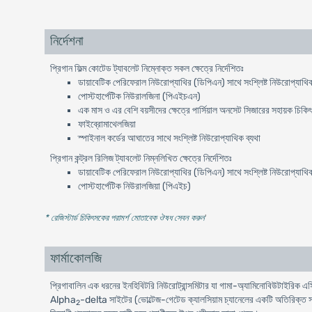
নির্দেশনা
প্রিগান ফিল্ম কোটেড ট্যাবলেট নিম্নোক্ত সকল ক্ষেত্রে নির্দেশিতঃ
ডায়াবেটিক পেরিফেরাল নিউরোপ্যাথির (ডিপিএন) সাথে সংশ্লিষ্ট নিউরোপ্যাথিক
পোস্টহার্পেটিক নিউরালজিনা (পিএইচএন)
এক মাস ও এর বেশি বয়সীদের ক্ষেত্রে পার্সিয়াল অনসেট সিজারের সহায়ক চিকি
ফাইব্রোমাথেলজিয়া
স্পাইনাল কর্ডের আঘাতের সাথে সংশ্লিষ্ট নিউরোপ্যাথিক ব্যথা
প্রিগান কন্ট্রল রিলিজ ট্যাবলেট নিম্নলিখিত ক্ষেত্রে নির্দেশিতঃ
ডায়াবেটিক পেরিফেরাল নিউরোপ্যাথির (ডিপিএন) সাথে সংশ্লিষ্ট নিউরোপ্যাথিক
পোস্টহার্পেটিক নিউরালজিয়া (পিএইচ)
* রেজিস্টার্ড চিকিৎসকের পরামর্শ মোতাবেক ঔষধ সেবন করুন
'
ফার্মাকোলজি
প্রিগাবালিন এক ধরনের ইনহিবিটরি নিউরোট্রান্সমিটার যা গামা-অ্যামিনোবিউটাই
Alpha
-delta সাইটের (ভোল্টেজ-গেটেড ক্যালসিয়াম চ্যানেলের একটি অতিরিক্ত সা
2