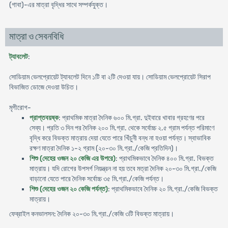
(গাবা)-এর মাত্রা বৃদ্ধির সাথে সম্পর্কযুক্ত।
মাত্রা ও সেবনবিধি
ট্যাবলেট
:
সোডিয়াম ভেলপ্রোয়েট ট্যাবলেট দিনে ১টি বা ২টি দেওয়া যায়। সোডিয়াম ভেলপ্রোয়েট সিরাপ
বিভাজিত ডোজে দেওয়া উচিত।
মৃগীরোগ-
প্রাপ্তবয়ষ্ক
: প্রাথমিক মাত্রা দৈনিক ৬০০ মি.গ্রা. দুইবারে খাবার গ্রহণের পরে
সেব্য। প্রতি ৩ দিন পর দৈনিক ২০০ মি.গ্রা. থেকে সর্বোচ্চ ২.৫ গ্রাম পর্যন্ত পরিমাণে
বৃদ্ধি করে বিভক্ত মাত্রায় দেয়া যেতে পারে খিঁচুনী বন্ধ না হওয়া পর্যন্ত। স্বাভাবিক
রক্ষণ মাত্রা দৈনিক ১-২ গ্রাম (২০-৩০ মি.গ্রা./কেজি প্রতিদিন)।
শিশু (দেহের ওজন ২০ কেজি এর উপরে)
: প্রাথমিকভাবে দৈনিক ৪০০ মি.গ্রা. বিভক্ত
মাত্রায়। যদি রোগের উপসর্গ নিয়ন্ত্রন না হয় তবে মত্রা দৈনিক ২০-৩০ মি.গ্রা./কেজি
বাড়ানো যেতে পারে দৈনিক সর্বোচ্চ ৩৫ মি.গ্রা./কেজি পর্যন্ত।
শিশু (দেহের ওজন ২০ কেজি পর্যন্ত)
: প্রাথমিকভাবে দৈনিক ২০ মি.গ্রা./কেজি বিভক্ত
মাত্রায়।
ফেব্রাইল কনভালসন: দৈনিক ২০-৩০ মি.গ্রা./কেজি ৩টি বিভক্ত মাত্রায়।