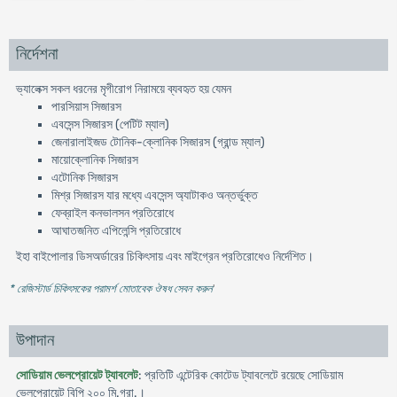
নির্দেশনা
ভ্যালেক্স সকল ধরনের মৃগীরোগ নিরাময়ে ব্যবহৃত হয় যেমন
পারসিয়াস সিজারস
এবসেন্স সিজারস (পেটিট ম্যাল)
জেনারালাইজড টোনিক-ক্লোনিক সিজারস (গ্রান্ড ম্যাল)
মায়োক্লোনিক সিজারস
এটোনিক সিজারস
মিশ্র সিজারস যার মধ্যে এবসেন্স অ্যাটাকও অন্তর্ভুক্ত
ফেব্রাইল কনভালসন প্রতিরোধে
আঘাতজনিত এপিলেন্সি প্রতিরোধে
ইহা বাইপোলার ডিসঅর্ডারের চিকিৎসায় এবং মাইগ্রেন প্রতিরোধেও নির্দেশিত।
* রেজিস্টার্ড চিকিৎসকের পরামর্শ মোতাবেক ঔষধ সেবন করুন
'
উপাদান
সোডিয়াম ভেলপ্রোয়েট ট্যাবলেট
: প্রতিটি এন্টেরিক কোটেড ট্যাবলেটে রয়েছে সোডিয়াম
ভেলপ্রোয়েট বিপি ২০০ মি.গ্রা.।