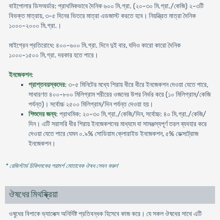
বাইপোলার ডিসঅর্ডার: প্রাথমিকভাবে দৈনিক ৬০০ মি.গ্রা. (২০-৩০ মি.গ্রা./কেজি) ২-৩টি
বিভক্ত মাত্রায়, ৩-৫ দিনের ভিতরে মাত্রা এডজাস্ট করতে হবে। নিয়ন্ত্রিত মাত্রা দৈনিক
১০০০-২০০০ মি.গ্রা.।
মাইগ্রেন প্রতিরোধে: ৪০০-৬০০ মি.গ্রা. দিনে দুই বার, যদিও কারো কারো দৈনিক
১০০০-১৫০০ মি.গ্রা. দরকার হতে পারে।
ইনজেকশন
:
প্রাপ্তবয়স্কদের
: ৩-৫ মিনিটের মধ্যে শিরায় ধীরে ধীরে ইনজেকশন দেওয়া যেতে পারে,
সাধারণত ৪০০-৮০০ মিলিগ্রাম শরীরের ওজনের উপর নির্ভর করে (১০ মিলিগ্রাম/কেজি
পর্যন্ত)। সর্বোচ্চ ২৫০০ মিলিগ্রাম/দিন পর্যন্ত দেওয়া হয়।
শিশুদের জন্য
: প্রাথমিক: ২০-৩০ মি.গ্রা./কেজি/দিন, সর্বোচ্চ: ৪০ মি.গ্রা./কেজি/
দিন। এটি সরাসরি ধীর শিরায় ইনজেকশনের মাধ্যমে বা সামঞ্জস্যপূর্ণ তরল ব্যবহার করে
দেওয়া যেতে পারে যেমন ০.৯% সোডিয়াম ক্লোরাইড ইনজেকশন, ৫% ডেক্সট্রোজ
ইনজেকশন।
* রেজিস্টার্ড চিকিৎসকের পরামর্শ মোতাবেক ঔষধ সেবন করুন
'
ঔষধের মিথষ্ক্রিয়া
ওষুধের বিপাকে ভ্যালেক্স অনির্দিষ্ট প্রতিবন্ধক হিসেবে কাজ করে। যে সকল ঔষধের সাথে এটি