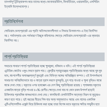
তাৎপর্যপূর্ণ ইন্টার‍্যাকশন করে তাদের মধ্যে ফেনোবারবিটাল, ফিনাইটয়েন, ওয়ারফারিন, এসপিরিন
ইত্যাদি উল্লেখযোগ্য।
প্রতিনির্দেশনা
সোডিয়াম ভেলপ্রোয়েট এর প্রতি অতিসংবেদনশীলতা ও লিভার ডিসফাংশন-এ ইহা নির্দেশিত
নয়। গর্ভাবস্থায় এবং গর্ভধারণে ইচ্ছুক মহিলাদের ক্ষেত্রে সোডিয়াম ভেলপ্রোয়েট-এর ব্যবহার
নির্দেশিত নয়।
পার্শ্ব প্রতিক্রিয়া
সবচেয়ে সাধারণ পার্শ্ব প্রতিক্রিয়া হচ্ছে ক্ষুধামন্দা, বমিভাব ও বমি। এই পার্শ্ব প্রতিক্রিয়া
এন্টেরিক কোটেড ওষুধ সেবনে হ্রাস পায়। কেন্দ্রীয় স্নায়ুতন্ত্রের প্রতিক্রিয়ার মধ্যে আছে ঘুম ঘুম
ভাব, মাংশপেশীর অসামঞ্জস্যপূর্ণ মুভমেন্ট এবং বিভিন্ন অঙ্গের অনিয়ন্ত্রিত কম্পন। এই উপসর্গগুলো
সাধারণত অনিয়মিতভাবে হয় ও মাত্রা হ্রাস করলে ফুসকুড়ি, চুল পড়ে যাওয়া ও ক্ষুধা বৃদ্ধিও মাঝে
মাঝে দেখা গেছে। যকৃতের ওপর ভ্যালেক্স এর বেশ কিছু প্রতিক্রিয়া রয়েছে। প্লাজমায় যকৃতের
এনজাইম মাত্রা বৃদ্ধি পাওয়া ৪০% রোগীর ক্ষেত্রে দেখা যায় যা কোন রকম উপসর্গ ছাড়াই
চিকিৎসার প্রাথমিক মাসগুলোতে দেখা দেয়। ফালমিনেট হেপাটাইটিস অত্যন্ত বিরল যা মৃত্যুরও
কারণ হতে পারে। দুই বছরের নীচের শিশু যার অন্য অসুস্থতাও আছে এবং যাদের একাধিক
এন্টিএপিলেপটিক এজেন্ট দিয়ে চিকিৎসা করা হচ্ছে তারা বিশেষ ভাবে যকৃতের ক্ষতির সম্মুখীন হতে