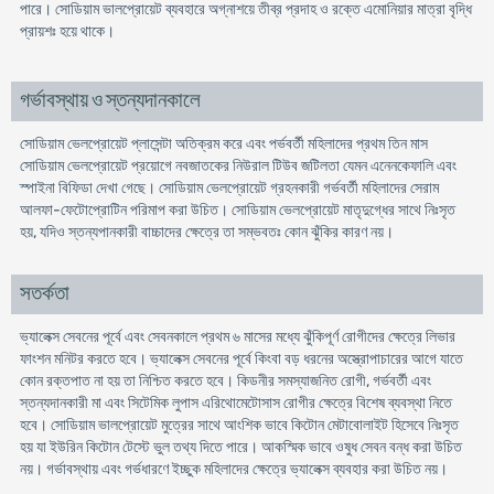
পারে। সোডিয়াম ভালপ্রোয়েট ব্যবহারে অগ্নাশয়ে তীব্র প্রদাহ ও রক্তে এমোনিয়ার মাত্রা বৃদ্ধি
প্রায়শঃ হয়ে থাকে।
গর্ভাবস্থায় ও স্তন্যদানকালে
সোডিয়াম ভেলপ্রোয়েট প্লাসেন্টা অতিক্রম করে এবং পর্ভবর্তী মহিলাদের প্রথম তিন মাস
সোডিয়াম ভেলপ্রোয়েট প্রয়োগে নবজাতকের নিউরাল টিউব জটিলতা যেমন এনেনকেফালি এবং
স্পাইনা বিফিডা দেখা গেছে। সোডিয়াম ভেলপ্রোয়েট গ্রহনকারী গর্ভবর্তী মহিলাদের সেরাম
আলফা-ফেটোপ্রোটিন পরিমাপ করা উচিত। সোডিয়াম ভেলপ্রোয়েট মাতৃদুগ্ধের সাথে নিঃসৃত
হয়, যদিও স্তন্যপানকারী বাচ্চাদের ক্ষেত্রে তা সম্ভবতঃ কোন ঝুঁকির কারণ নয়।
সতর্কতা
ভ্যালেক্স সেবনের পূর্বে এবং সেবনকালে প্রথম ৬ মাসের মধ্যে ঝুঁকিপূর্ণ রোগীদের ক্ষেত্রে লিভার
ফাংশন মনিটর করতে হবে। ভ্যালেক্স সেবনের পূর্বে কিংবা বড় ধরনের অস্ত্রোপাচারের আগে যাতে
কোন রক্তপাত না হয় তা নিশ্চিত করতে হবে। কিডনীর সমস্যাজনিত রোগী, গর্ভবর্তী এবং
স্তন্যদানকারী মা এবং সিটেমিক লুপাস এরিথোমেটোসাস রোগীর ক্ষেত্রে বিশেষ ব্যবস্থা নিতে
হবে। সোডিয়াম ভালপ্রোয়েট মুত্রের সাথে আংশিক ভাবে কিটোন মেটাবোলাইট হিসেবে নিঃসৃত
হয় যা ইউরিন কিটোন টেস্টে ভুল তথ্য দিতে পারে। আকস্মিক ভাবে ওষুধ সেবন বন্ধ করা উচিত
নয়। গর্ভাবস্থায় এবং গর্ভধারণে ইচ্ছুক মহিলাদের ক্ষেত্রে ভ্যালেক্স ব্যবহার করা উচিত নয়।