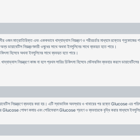
গীর
ওজন
মাত্রাতিরিক্ত
এবং
এককভাবে
খাদ্যাভ্যাস
নিয়ন্ত্রণ
ও
শরীরচর্চার
মাধ্যমে
রক্তের
গ্লুকোজের
প
অন্য
ডায়াবেটিস
নিয়ন্ত্রণকারী
ওষুধের
সাথে
অথবা
ইনসুলিনের
সাথে
ব্যবহৃত
হতে
পারে
।
িকিৎসা
হিসেবে
অথবা
ইনসুলিনের
সাথে
ব্যবহৃত
হতে
পারে
।
,
খাদ্যাভ্যাস
নিয়ন্ত্রণে
কাজ
না
হলে
প্রথম
সারির
চিকিৎসা
হিসেবে
মেটফরমিন
ব্যবহার
করলে
ডায়াবেটিসের
ায়াবেটিস নিয়ন্ত্রণে ব্যবহার করা হয়। এটি স্বাভাবিক অবস্থায় ও খাবারের পর রক্তে Glucose এর পর
র Glucose শোষণ কমায় এবং পেরিফেরাল Glucose গ্রহণ ও ব্যবহারকে বৃদ্ধি করার মাধ্যমে ইনসুল