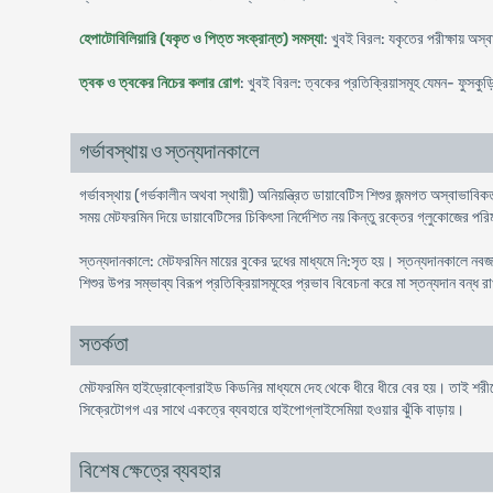
হেপাটোবিলিয়ারি (যকৃত ও পিত্ত সংক্রান্ত) সমস্যা
: খুবই বিরল: যকৃতের পরীক্ষায় অস্
ত্বক ও ত্বকের নিচের কলার রোগ
: খুবই বিরল: ত্বকের প্রতিক্রিয়াসমূহ যেমন- ফুসকুড়ি
গর্ভাবস্থায় ও স্তন্যদানকালে
গর্ভাবস্থায় (গর্ভকালীন অথবা স্থায়ী) অনিয়ন্ত্রিত ডায়াবেটিস শিশুর জন্মগত অস্বাভা
সময় মেটফরমিন দিয়ে ডায়াবেটিসের চিকিৎসা নির্দেশিত নয় কিন্তু রক্তের গ্লুকোজের 
স্তন্যদানকালে: মেটফরমিন মায়ের বুকের দুধের মাধ্যমে নি:সৃত হয়। স্তন্যদানকালে নব
শিশুর উপর সম্ভাব্য বিরূপ প্রতিক্রিয়াসমূহের প্রভাব বিবেচনা করে মা স্তন্যদান বন্ধ
সতর্কতা
মেটফরমিন হাইড্রোক্লোরাইড কিডনির মাধ্যমে দেহ থেকে ধীরে ধীরে বের হয়। তাই শরী
সিক্রেটোগগ এর সাথে একত্রে ব্যবহারে হাইপোগ্লাইসেমিয়া হওয়ার ঝুঁকি বাড়ায়।
বিশেষ ক্ষেত্রে ব্যবহার