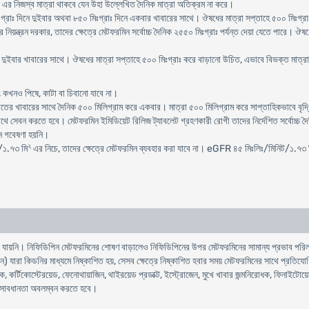
 এর নিজস্ব মাত্রা থাকবে যেন উহা উল্লে­খিত দৈনিক মাত্রা অতিক্রম না করে।
ঃগ্রাঃ দিনে দুইবার অথবা ৮৫০ মিঃগ্রাঃ দিনে একবার খাবারের সাথে। ঔষধের মাত্রা সপ্তাহে ৫০০ মিঃগ্র
য়ন্ত্রন দরকার, তাদের ক্ষেত্রে মেটফরমিন সর্বোচ্চ দৈনিক ২৫৫০ মিঃগ্রাঃ পর্যন্ত দেয়া যেতে পারে। 
ে দুইবার খাবারের সাথে। ঔষধের মাত্রা সপ্তাহে ৫০০ মিঃগ্রাঃ করে বাড়ানো উচিত, এভাবে বিভক্ত মাত্রায়
 কখনও পিষে, কাটা বা চিবানো যাবে না।
তের খাবারের সাথে দৈনিক ৫০০ মিলিগ্রাম করে একবার। মাত্রা ৫০০ মিলিগ্রাম করে সাপ্তাহিকভাবে বৃদ্ধি ক
 সেবন করতে হবে। মেটফরমিন ইমিডিয়েট রিলিজ ট্যাবলেট গ্রহণকারী রোগী তাদের নির্দেশিত সর্বোচ্চ দৈন
োন গবেষণা হয়নি।
২
/১.৭৩ মি
এর নিচে, তাদের ক্ষেত্রে মেটফরমিন ব্যবহার করা যাবে না। eGFR ৪৫ মিঃলিঃ/মিনিট/১.৭৩ 
া যায়নি। নিফিডিপিন মেটফরমিনের শোষণ বাড়ালেও নিফিডিপিনের উপর মেটফরমিনের সামান্য প্রভাব পরিলক্
) যারা কিডনির মাধ্যমে নিষ্কাশিত হয়, সেসব ক্ষেত্রে নিষ্কাশিত হবার সময় মেটফরমিনের সাথে প্রতিযোগ
 কর্টিকোস্টেরয়েড, ফেনোথায়াজিন, থাইরয়েড প্রডাক্ট, ইস্ট্রোজেন, মুখে খাবার জন্মনিরোধক, ফিনাইটোয
 সাবধানতা অবলম্বন করতে হবে।