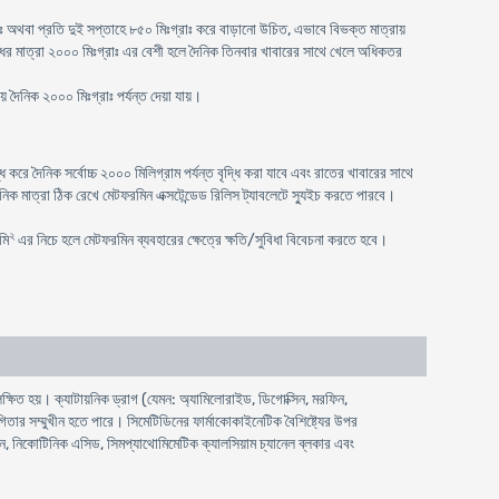
াঃ অথবা প্রতি দুই সপ্তাহে ৮৫০ মিঃগ্রাঃ করে বাড়ানো উচিত, এভাবে বিভক্ত মাত্রায়
ঔষধের মাত্রা ২০০০ মিঃগ্রাঃ এর বেশী হলে দৈনিক তিনবার খাবারের সাথে খেলে অধিকতর
 দৈনিক ২০০০ মিঃগ্রাঃ পর্যন্ত দেয়া যায়।
রে দৈনিক সর্বোচ্চ ২০০০ মিলিগ্রাম পর্যন্ত বৃদ্ধি করা যাবে এবং রাতের খাবারের সাথে
িক মাত্রা ঠিক রেখে মেটফরমিন এক্সটেন্ডেড রিলিস ট্যাবলেটে স্যুইচ করতে পারবে।
২
মি
এর নিচে হলে মেটফরমিন ব্যবহারের ক্ষেত্রে ক্ষতি/সুবিধা বিবেচনা করতে হবে।
ষিত হয়। ক্যাটায়নিক ড্রাগ (যেমন: অ্যামিলোরাইড, ডিগোক্সিন, মরফিন,
িতার সম্মুখীন হতে পারে। সিমেটিডিনের ফার্মাকোকাইনেটিক বৈশিষ্ট্যের উপর
়েন, নিকোটিনিক এসিড, সিমপ্যাথোমিমেটিক ক্যালসিয়াম চ্যানেল ব্লকার এবং