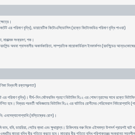
্ষেত্রে।
েট এর পরিমাণ বৃদ্ধি), ডায়াবেটিক কিটোএসিডোসিস (রক্তে কিটোনবডির পরিমাণ বৃদ্ধি পাওয়া)
া, মারাত্মক সংক্রমণ, শক।
হৃদপিন্ড অথবা শ্বাসনালীর অকার্যকারিতা, সাম্প্রতিক মায়োকার্ডিয়াল ইনফার্কশন (হৃদপিন্ডের আন্তঃকোষের ক
ণিকা বিধ্বংসী রক্তস্বল্পতা)
 এর পরিমাণ বৃদ্ধি)। দীর্ঘ-দিন মেটফরমিন গ্রহণে ভিটামিন বি১২ এর শোষণ হ্রাসের সাথে রক্তে ভিটামি
শিত হবে। বিক্রয় পরবর্তী অভিজ্ঞতায় ভিটামিন বি১২ এর ঘাটতির রোগীদের পেরিফেরাল নিউরোপ্যাথি (পার্শ্বি
ায়নি: এনসেফ্যালোপ্যাথি (মস্তিষ্কের রোগ)।
ি ভাব, বমি, ডায়রিয়া, পেটের ব্যথা এবং ক্ষুধামান্দ্য। চিকিৎসার শুরু দিকে এইসমস্ত উপসর্গ প্রায়শই ঘটে
ওষুধটির মাত্রা বৃদ্ধি ধীর গতিতে করতে হবে। মাত্রার ধীর গতিতে বৃদ্ধি পরিপাকতন্ত্র সংক্রান্ত সহন