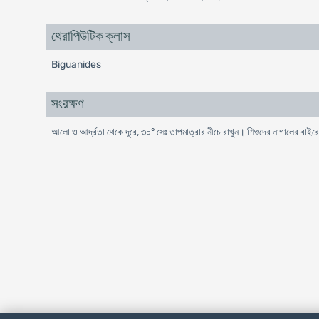
থেরাপিউটিক ক্লাস
Biguanides
সংরক্ষণ
আলো ও আর্দ্রতা থেকে দূরে, ৩০° সেঃ তাপমাত্রার নীচে রাখুন। শিশুদের নাগালের বাইর