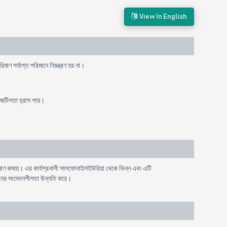
View In English
রিমাণ
পর্যাপ্ত
পরিমানে
নিয়ন্ত্রণ
হয়
না
।
জটিলতা
হ্রাস
পায়
।
িমাণ কমায়। এর কার্যপ্রনালী সালফোনাইলইউরিয়া থেকে ভিন্ন এবং এটি
িনের সংবেদনশীলতা উন্নতি করে।