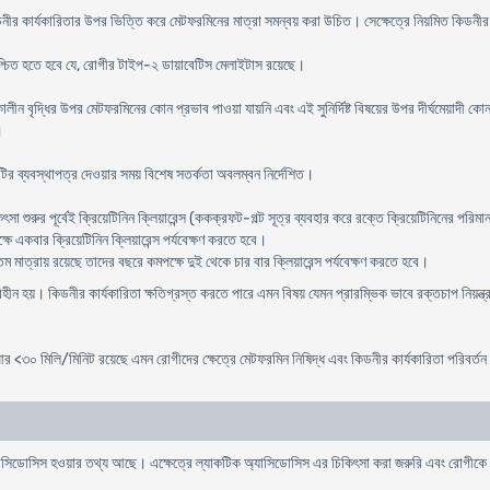
কিডনীর কার্যকারিতার উপর ভিত্তি করে মেটফরমিনের মাত্রা সমন্বয় করা উচিত। সেক্ষেত্রে নিয়মিত কিডনীর 
রে নিশ্চিত হতে হবে যে, রোগীর টাইপ-২ ডায়াবেটিস মেলাইটাস রয়েছে।
্ধি কালীন বৃদ্ধির উপর মেটফরমিনের কোন প্রভাব পাওয়া যায়নি এবং এই সুনির্দিষ্ট বিষয়ের উপর দীর্ঘমেয়
।
টির ব্যবস্থাপত্র দেওয়ার সময় বিশেষ সতর্কতা অবলম্বন নির্দেশিত।
ৎসা শুরুর পূর্বেই ক্রিয়েটিনিন ক্লিয়ারেন্স (ককক্রফট-গল্ট সূত্র ব্যবহার করে রক্তে ক্রিয়েটিনিনের পরি
ে একবার ক্রিয়েটিনিন ক্লিয়ারেন্স পর্যবেক্ষণ করতে হবে।
তম মাত্রায় রয়েছে তাদের বছরে কমপক্ষে দুই থেকে চার বার ক্লিয়ারেন্স পর্যবেক্ষণ করতে হবে।
িহীন হয়। কিডনীর কার্যকারিতা ক্ষতিগ্রস্ত করতে পারে এমন বিষয় যেমন প্রারম্ভিক ভাবে রক্তচাপ নিয়ন্ত্
আর <৩০ মিলি/মিনিট রয়েছে এমন রোগীদের ক্ষেত্রে মেটফরমিন নিষিদ্ধ এবং কিডনীর কার্যকারিতা পরিবর্
অ্যাসিডোসিস হওয়ার তথ্য আছে। এক্ষেত্রে ল্যাকটিক অ্যাসিডোসিস এর চিকিৎসা করা জরুরি এবং রোগীক