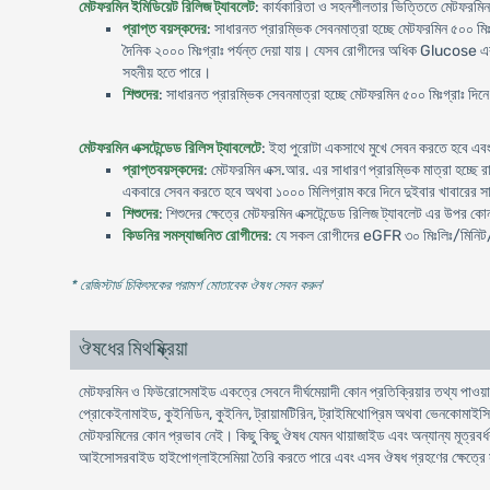
মেটফরমিন ইমিডিয়েট রিলিজ ট্যাবলেট
: কার্যকারিতা ও সহনশীলতার ভিত্তিতে মেটফরমিন
প্রাপ্ত বয়স্কদের
: সাধারনত প্রারম্ভিক সেবনমাত্রা হচ্ছে মেটফরমিন ৫০০ মি
দৈনিক ২০০০ মিঃগ্রাঃ পর্যন্ত দেয়া যায়। যেসব রোগীদের অধিক Glucose এর নি
সহনীয় হতে পারে।
শিশুদের
: সাধারনত প্রারম্ভিক সেবনমাত্রা হচ্ছে মেটফরমিন ৫০০ মিঃগ্রাঃ দিন
মেটফরমিন এক্সটেন্ডেড রিলিস ট্যাবলেটে
: ইহা পুরোটা একসাথে মুখে সেবন করতে হবে এবং
প্রাপ্তবয়স্কদের
: মেটফরমিন এক্স.আর. এর সাধারণ প্রারম্ভিক মাত্রা হচ্ছে রা
একবারে সেবন করতে হবে অথবা ১০০০ মিলিগ্রাম করে দিনে দুইবার খাবারের সাথে
শিশুদের
: শিশুদের ক্ষেত্রে মেটফরমিন এক্সটেন্ডেড রিলিজ ট্যাবলেট এর উপর ক
কিডনির সমস্যাজনিত রোগীদের
: যে সকল রোগীদের eGFR ৩০ মিঃলিঃ/মিনিট
* রেজিস্টার্ড চিকিৎসকের পরামর্শ মোতাবেক ঔষধ সেবন করুন
'
ঔষধের মিথষ্ক্রিয়া
মেটফরমিন ও ফিউরোসেমাইড একত্রে সেবনে দীর্ঘমেয়াদী কোন প্রতিক্রিয়ার তথ্য পাওয়
প্রোকেইনামাইড, কুইনিডিন, কুইনিন, ট্রায়ামটিরিন, ট্রাইমিথোপ্রিম অথবা ভেনকোমাইসিন
মেটফরমিনের কোন প্রভাব নেই। কিছু কিছু ঔষধ যেমন থায়াজাইড এবং অন্যান্য মূত্রবর্ধক,
আইসোসরবাইড হাইপোগ্লাইসেমিয়া তৈরি করতে পারে এবং এসব ঔষধ গ্রহণের ক্ষেত্রে