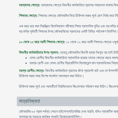
বয়স্কদের ক্ষেত্রে
: বয়স্কদের ক্ষেত্রে কিডনীর কার্যকারিতা হ্রাসের সম্ভাবনা থাকায় 
শিশুদের ক্ষেত্রে
: শিশুদের ক্ষেত্রে মেটফরমিন দিয়ে চিকিৎসা শুরুর পূর্বে রোগ নির্নয় ক
এক বছর ধরে করা নিয়ন্ত্রিত ক্লিনিক্যাল পরীক্ষায় শিশুর স্বাভাবিক বৃদ্ধি এবং বয়:সন
বয়:সন্ধি পূর্ববর্তী শিশুদের উপর মেটফরমিনের প্রভাবের একটি নিবিড় পর্যবেক্ষণ নির্দেশিত
১০ থেকে ১২ বছর বয়সী শিশুদের ক্ষেত্রে
: ১০ থেকে ১২ বছর বয়সী শিশুদের ক্ষেত্রে ওষুধ
কিডনীর কার্যকারিতার উপর প্রভাব
: যেহেতু মেটফরমিন কিডনী দ্বারা নিঃসৃত হয় তাই চিকি
যেসব রোগীর কিডনীর কার্যকারিতা স্বাভাবিক রয়েছে তাদের ক্ষেত্রে বছরে কমপক্ষ
বয়স্ক রোগী এবং যেসব রোগীর ক্রিয়েটিনিন ক্লিয়ারেন্স মান স্বাভাবিকের নিম্ন
বয়স্ক রোগীর ক্ষেত্রে
: কিডনীর কার্যকারিতা হ্রাসের ঘটনা প্রায়শই ঘটে এবং তা উপসর্গব
চিকিৎসা শুরুর সময় বিশেষ সতর্কতা অবলম্বন করা উচিত।
চিকিৎসা শুরুর পূর্বে এবং পরবর্তীর্তে নিয়মিতভাবে জিএফআর পরিমাপ করা উচিৎ। জিএফ
মাত্রাধিক্যতা
মেটফরমিন ৮৫ গ্রাম পর্যন্ত সেবনে হাইপোগ্লাইসেমিয়া দেখা যায়নি, যদিও ল্যাকটিক 
অপসারণের সবচেয়ে কার্যকর পদ্ধতি হিমোডায়ালাইসিস।