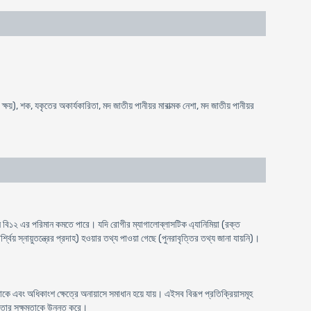
্ষয়), শক, যকৃতের অকার্যকারিতা, মদ জাতীয় পানীয়র মারাত্মক নেশা, মদ জাতীয় পানীয়র
ন বি১২ এর পরিমান কমতে পারে। যদি রোগীর ম্যাগালোব্লাসটিক এ্যানিমিয়া (রক্ত
য় স্নায়ুতন্ত্রের প্রদাহ) হওয়ার তথ্য পাওয়া গেছে (পুনরাবৃত্তির তথ্য জানা যায়নি)।
 থাকে এবং অধিকাংশ ক্ষেত্রে অনায়াসে সমাধান হয়ে যায়। এইসব বিরূপ প্রতিক্রিয়াসমূহ
শীলতার সক্ষমতাকে উন্নত করে।