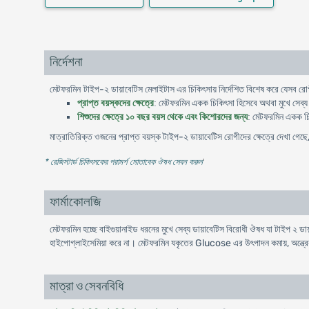
নির্দেশনা
-
মেটফরমিন টাইপ
২
ডায়াবেটিস
মেলাইটাস
এর
চিকিৎসায়
নির্দেশিত
বিশেষ
করে
যেসব
রো
মেটফরমিন
প্রাপ্ত
বয়স্কদের
ক্ষেত্রে
:
একক
চিকিৎসা
হিসেবে
অথবা
মুখে
সেব্য
মেটফরমিন
শিশুদের
ক্ষেত্রে
১০
বছর
বয়স
থেকে
এবং
কিশোরদের
জন্য
:
একক
চ
মাত্রাতিরিক্ত
-
ওজনের
প্রাপ্ত
বয়স্ক
টাইপ
২
ডায়াবেটিস
রোগীদের
ক্ষেত্রে
দেখা
গেছে
* রেজিস্টার্ড চিকিৎসকের পরামর্শ মোতাবেক ঔষধ সেবন করুন
'
ফার্মাকোলজি
মেটফরমিন হচ্ছে বাইগুয়ানাইড ধরনের মুখে সেব্য ডায়াবেটিস বিরোধী ঔষধ যা টাইপ ২ ড
হাইপোগ্লাইসেমিয়া করে না। মেটফরমিন যকৃতের Glucose এর উৎপাদন কমায়, অন্ত্রে
মাত্রা ও সেবনবিধি