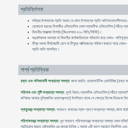
প্রতিনির্দেশনা
সক্রিয় উপাদানের প্রতি অথবা যে কোন উপাদানের প্রতি অতিসংবেদনশীলতার ক
যেকোনো ধরনের বিপাকীয় এসিডোসিস যেমন ল্যাকটিক এসিডোসিস (শরীরে ল্যাকট
কিডনীর মারাত্মক বিপর্যয় (জিএফআর <৩০ মিলি/মিনিট)।
সঙ্কটজনক অবস্থা যা কিডনীর কার্যকারিতাকে পরিবর্তন করে যেমন- পানিশূন্যত
তীব্র অথবা দীর্ঘমেয়াদী রোগ যা টিস্যুর অক্সিজেনের পরিমাণ কমাতে পারে যেমন- 
প্রতি অতি আসক্তি।
পার্শ্ব প্রতিক্রিয়া
রক্ত এবং লসিকানালী সংক্রান্ত সমস্যা
: জানা যায়নি: হেমোলাইটিক এ্যানিমিয়া (রক্ত ক
পরিপাক এবং পুষ্টি সংক্রান্ত সমস্যা
: খুবই বিরল: ল্যাকটিক এসিডোসিস (শরীরে ল্যাকটেট
কণিকার আকার বৃদ্ধিজনিত রক্তস্বল্পতা) উপস্থিত থাকে সে ক্ষেত্রে বিশেষ বিবেচনা নির্দে
স্নায়ুতন্ত্র সংক্রান্ত সমস্যা
: সাধারণ: খাবারের স্বাদ গ্রহণ সংক্রান্ত সমস্যা, জানা য
পরিপাকতন্ত্র সংক্রান্ত সমস্যা
: খুব সাধারণ: পরিপাকতন্ত্র সংক্রান্ত সমস্যা যেমন বমিবম
প্রতিরোধ করতে মেটফরমিন এর মাত্রা দৈনিক ২ অথবা ৩টি ভাগে প্রয়োগ নির্দেশিত এবং 