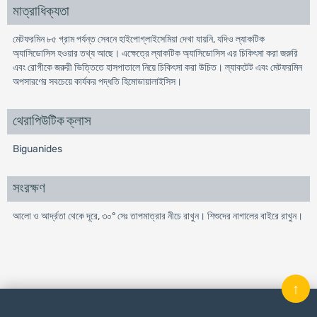
মাত্রাধিক্যতা
মেটফরমিন ৮৫ গ্রাম পর্যন্ত সেবনে হাইপোগ্লাইসেমিয়া দেখা যায়নি, যদিও ল্যাকটিক
অ্যাসিডোসিস হওয়ার তথ্য আছে। এক্ষেত্রে ল্যাকটিক অ্যাসিডোসিস এর চিকিৎসা করা জরুরি
এবং রোগীকে জরুরী ভিত্তিতে হাসপাতালে নিয়ে চিকিৎসা করা উচিত। ল্যাকটেট এবং মেটফরমিন
অপসারণের সবচেয়ে কার্যকর পদ্ধতি হিমোডায়ালাইসিস।
থেরাপিউটিক ক্লাস
Biguanides
সংরক্ষণ
আলো ও আর্দ্রতা থেকে দূরে, ৩০° সেঃ তাপমাত্রার নীচে রাখুন। শিশুদের নাগালের বাইরে রাখুন।
↑