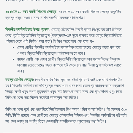
১০ থেকে ১২ বছর বয়সী শিশুদের ক্ষেত্রে
: ১০ থেকে ১২ বছর বয়সী শিশুদের ক্ষেত্রে ওষুধটির
ব্যবস্থাপত্র দেওয়ার সময় বিশেষ সতর্কতা অবলম্বন নির্দেশিত।
কিডনীর কার্যকারিতার উপর প্রভাব
: যেহেতু মেটফরমিন কিডনী দ্বারা নিঃসৃত হয় তাই চিকিৎসা
শুরুর পূর্বেই ক্রিয়েটিনিন ক্লিয়ারেন্স (ককক্রফট-গল্ট সূত্র ব্যবহার করে রক্তে ক্রিয়েটিনিনের
পরিমান থেকে এটি নির্ধারণ করা যাবে) নির্ধারণ করতে হবে এবং তারপর-
যেসব রোগীর কিডনীর কার্যকারিতা স্বাভাবিক রয়েছে তাদের ক্ষেত্রে বছরে কমপক্ষে
একবার ক্রিয়েটিনিন ক্লিয়ারেন্স পর্যবেক্ষণ করতে হবে।
বয়স্ক রোগী এবং যেসব রোগীর ক্রিয়েটিনিন ক্লিয়ারেন্স মান স্বাভাবিকের নিম্নতম
মাত্রায় রয়েছে তাদের বছরে কমপক্ষে দুই থেকে চার বার ক্লিয়ারেন্স পর্যবেক্ষণ করতে
হবে।
বয়স্ক রোগীর ক্ষেত্রে
: কিডনীর কার্যকারিতা হ্রাসের ঘটনা প্রায়শই ঘটে এবং তা উপসর্গবিহীন
হয়। কিডনীর কার্যকারিতা ক্ষতিগ্রস্ত করতে পারে এমন বিষয় যেমন প্রারম্ভিক ভাবে রক্তচাপ
নিয়ন্ত্রণকারী ওষুধ অথবা মুত্রবর্ধক ওষুধ দিয়ে চিকিৎসা করার সময় এবং ব্যথানাশক ওষুধ দিয়ে
চিকিৎসা শুরুর সময় বিশেষ সতর্কতা অবলম্বন করা উচিত।
চিকিৎসা শুরুর পূর্বে এবং পরবর্তীর্তে নিয়মিতভাবে জিএফআর পরিমাপ করা উচিৎ। জিএফআর <৩০
মিলি/মিনিট রয়েছে এমন রোগীদের ক্ষেত্রে মেটফরমিন নিষিদ্ধ এবং কিডনীর কার্যকারিতা পরিবর্তন
হয় এমন অবস্থার উপস্থিতিতে মেটফরমিন সাময়িকভাবে প্রত্যাহার করা উচিৎ।