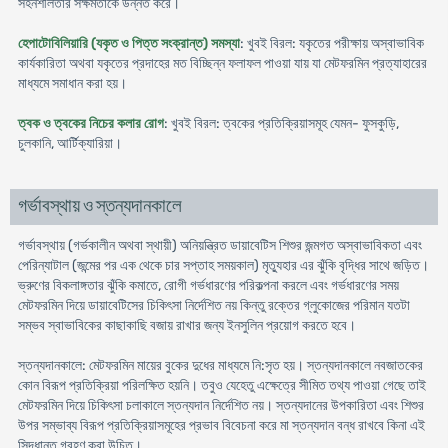
সহনশীলতার সক্ষমতাকে উন্নত করে।
হেপাটোবিলিয়ারি (যকৃত ও পিত্ত সংক্রান্ত) সমস্যা
: খুবই বিরল: যকৃতের পরীক্ষায় অস্বাভাবিক
কার্যকারিতা অথবা যকৃতের প্রদাহের মত বিচ্ছিন্ন ফলাফল পাওয়া যায় যা মেটফরমিন প্রত্যাহারের
মাধ্যমে সমাধান করা হয়।
ত্বক ও ত্বকের নিচের কলার রোগ
: খুবই বিরল: ত্বকের প্রতিক্রিয়াসমূহ যেমন- ফুসকুড়ি,
চুলকানি, আর্টিক্যারিয়া।
গর্ভাবস্থায় ও স্তন্যদানকালে
গর্ভাবস্থায় (গর্ভকালীন অথবা স্থায়ী) অনিয়ন্ত্রিত ডায়াবেটিস শিশুর জন্মগত অস্বাভাবিকতা এবং
পেরিন্যাটাল (জন্মের পর এক থেকে চার সপ্তাহ সময়কাল) মৃত্যুহার এর ঝুঁকি বৃদ্ধির সাথে জড়িত।
ভ্রুণের বিকলাঙ্গতার ঝুঁকি কমাতে, রোগী গর্ভধারণের পরিকল্পনা করলে এবং গর্ভধারণের সময়
মেটফরমিন দিয়ে ডায়াবেটিসের চিকিৎসা নির্দেশিত নয় কিন্তু রক্তের গ্লুকোজের পরিমান যতটা
সম্ভব স্বাভাবিকের কাছাকাছি বজায় রাখার জন্য ইনসুলিন প্রয়োগ করতে হবে।
স্তন্যদানকালে: মেটফরমিন মায়ের বুকের দুধের মাধ্যমে নি:সৃত হয়। স্তন্যদানকালে নবজাতকের
কোন বিরূপ প্রতিক্রিয়া পরিলক্ষিত হয়নি। তবুও যেহেতু এক্ষেত্রে সীমিত তথ্য পাওয়া গেছে তাই
মেটফরমিন দিয়ে চিকিৎসা চলাকালে স্তন্যদান নির্দেশিত নয়। স্তন্যদানের উপকারিতা এবং শিশুর
উপর সম্ভাব্য বিরূপ প্রতিক্রিয়াসমূহের প্রভাব বিবেচনা করে মা স্তন্যদান বন্ধ রাখবে কিনা এই
সিদ্ধান্ত গ্রহণ করা উচিত।