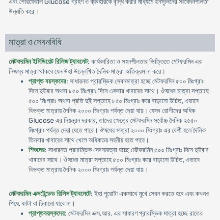
এবং পেরিফেরাল Glucose গ্রহণ ও ব্যবহারকে বৃদ্ধি করার মাধ্যমে ইনসুলিনের সংবেদনশীলতা
উন্নতি করে।
মাত্রা ও সেবনবিধি
মেটফরমিন ইমিডিয়েট রিলিজ ট্যাবলেট
: কার্যকারিতা ও সহনশীলতার ভিত্তিতে মেটফরমিন এর
নিজস্ব মাত্রা থাকবে যেন উহা উল্লে­খিত দৈনিক মাত্রা অতিক্রম না করে।
প্রাপ্ত বয়স্কদের
: সাধারনত প্রারম্ভিক সেবনমাত্রা হচ্ছে মেটফরমিন ৫০০ মিঃগ্রাঃ
দিনে দুইবার অথবা ৮৫০ মিঃগ্রাঃ দিনে একবার খাবারের সাথে। ঔষধের মাত্রা সপ্তাহে
৫০০ মিঃগ্রাঃ অথবা প্রতি দুই সপ্তাহে ৮৫০ মিঃগ্রাঃ করে বাড়ানো উচিত, এভাবে
বিভক্ত মাত্রায় দৈনিক ২০০০ মিঃগ্রাঃ পর্যন্ত দেয়া যায়। যেসব রোগীদের অধিক
Glucose এর নিয়ন্ত্রন দরকার, তাদের ক্ষেত্রে মেটফরমিন সর্বোচ্চ দৈনিক ২৫৫০
মিঃগ্রাঃ পর্যন্ত দেয়া যেতে পারে। ঔষধের মাত্রা ২০০০ মিঃগ্রাঃ এর বেশী হলে দৈনিক
তিনবার খাবারের সাথে খেলে অধিকতর সহনীয় হতে পারে।
শিশুদের
: সাধারনত প্রারম্ভিক সেবনমাত্রা হচ্ছে মেটফরমিন ৫০০ মিঃগ্রাঃ দিনে দুইবার
খাবারের সাথে। ঔষধের মাত্রা সপ্তাহে ৫০০ মিঃগ্রাঃ করে বাড়ানো উচিত, এভাবে
বিভক্ত মাত্রায় দৈনিক ২০০০ মিঃগ্রাঃ পর্যন্ত দেয়া যায়।
মেটফরমিন এক্সটেন্ডেড রিলিস ট্যাবলেটে
: ইহা পুরোটা একসাথে মুখে সেবন করতে হবে এবং কখনও
পিষে, কাটা বা চিবানো যাবে না।
প্রাপ্তবয়স্কদের
: মেটফরমিন এক্স.আর. এর সাধারণ প্রারম্ভিক মাত্রা হচ্ছে রাতের