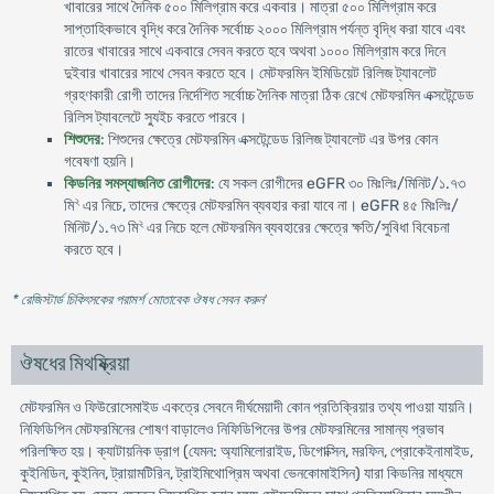
খাবারের সাথে দৈনিক ৫০০ মিলিগ্রাম করে একবার। মাত্রা ৫০০ মিলিগ্রাম করে
সাপ্তাহিকভাবে বৃদ্ধি করে দৈনিক সর্বোচ্চ ২০০০ মিলিগ্রাম পর্যন্ত বৃদ্ধি করা যাবে এবং
রাতের খাবারের সাথে একবারে সেবন করতে হবে অথবা ১০০০ মিলিগ্রাম করে দিনে
দুইবার খাবারের সাথে সেবন করতে হবে। মেটফরমিন ইমিডিয়েট রিলিজ ট্যাবলেট
গ্রহণকারী রোগী তাদের নির্দেশিত সর্বোচ্চ দৈনিক মাত্রা ঠিক রেখে মেটফরমিন এক্সটেন্ডেড
রিলিস ট্যাবলেটে স্যুইচ করতে পারবে।
শিশুদের
: শিশুদের ক্ষেত্রে মেটফরমিন এক্সটেন্ডেড রিলিজ ট্যাবলেট এর উপর কোন
গবেষণা হয়নি।
কিডনির সমস্যাজনিত রোগীদের
: যে সকল রোগীদের eGFR ৩০ মিঃলিঃ/মিনিট/১.৭৩
২
মি
এর নিচে, তাদের ক্ষেত্রে মেটফরমিন ব্যবহার করা যাবে না। eGFR ৪৫ মিঃলিঃ/
২
মিনিট/১.৭৩ মি
এর নিচে হলে মেটফরমিন ব্যবহারের ক্ষেত্রে ক্ষতি/সুবিধা বিবেচনা
করতে হবে।
* রেজিস্টার্ড চিকিৎসকের পরামর্শ মোতাবেক ঔষধ সেবন করুন
'
ঔষধের মিথষ্ক্রিয়া
মেটফরমিন ও ফিউরোসেমাইড একত্রে সেবনে দীর্ঘমেয়াদী কোন প্রতিক্রিয়ার তথ্য পাওয়া যায়নি।
নিফিডিপিন মেটফরমিনের শোষণ বাড়ালেও নিফিডিপিনের উপর মেটফরমিনের সামান্য প্রভাব
পরিলক্ষিত হয়। ক্যাটায়নিক ড্রাগ (যেমন: অ্যামিলোরাইড, ডিগোক্সিন, মরফিন, প্রোকেইনামাইড,
কুইনিডিন, কুইনিন, ট্রায়ামটিরিন, ট্রাইমিথোপ্রিম অথবা ভেনকোমাইসিন) যারা কিডনির মাধ্যমে