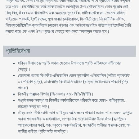
নিষ্কাশিত হয়, সেসব ক্ষেত্রে নিষ্কাশিত হবার সময় মেটফরমিনের সাথে প্রতিযোগিতার সম্মুখীন
হতে পারে। সিমেটিডিনের ফার্মাকোকাইনেটিক বৈশিষ্ট্যের উপর মেটফরমিনের কোন প্রভাব নেই।
কিছু কিছু ঔষধ যেমন থায়াজাইড এবং অন্যান্য মূত্রবর্ধক, কর্টিকোস্টেরয়েড, ফেনোথায়াজিন,
থাইরয়েড প্রডাক্ট, ইস্ট্রোজেন, মুখে খাবার জন্মনিরোধক, ফিনাইটোয়েন, নিকোটিনিক এসিড,
সিমপ্যাথোমিমেটিক ক্যালসিয়াম চ্যানেল ব্লকার এবং আইসোসরবাইড হাইপোগ্লাইসেমিয়া তৈরি
করতে পারে এবং এসব ঔষধ গ্রহণের ক্ষেত্রে সাবধানতা অবলম্বন করতে হবে।
প্রতিনির্দেশনা
সক্রিয় উপাদানের প্রতি অথবা যে কোন উপাদানের প্রতি অতিসংবেদনশীলতার
ক্ষেত্রে।
যেকোনো ধরনের বিপাকীয় এসিডোসিস যেমন ল্যাকটিক এসিডোসিস (শরীরে ল্যাকটেট
এর পরিমাণ বৃদ্ধি), ডায়াবেটিক কিটোএসিডোসিস (রক্তে কিটোনবডির পরিমাণ বৃদ্ধি
পাওয়া)
কিডনীর মারাত্মক বিপর্যয় (জিএফআর <৩০ মিলি/মিনিট)।
সঙ্কটজনক অবস্থা যা কিডনীর কার্যকারিতাকে পরিবর্তন করে যেমন- পানিশূন্যতা,
মারাত্মক সংক্রমণ, শক।
তীব্র অথবা দীর্ঘমেয়াদী রোগ যা টিস্যুর অক্সিজেনের পরিমাণ কমাতে পারে যেমন- হৃদপিন্ড
অথবা শ্বাসনালীর অকার্যকারিতা, সাম্প্রতিক মায়োকার্ডিয়াল ইনফার্কশন (হৃদপিন্ডের
আন্তঃকোষের ক্ষয়), শক, যকৃতের অকার্যকারিতা, মদ জাতীয় পানীয়র মারাত্মক নেশা, মদ
জাতীয় পানীয়র প্রতি অতি আসক্তি।