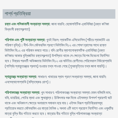
পার্শ্ব প্রতিক্রিয়া
রক্ত এবং লসিকানালী সংক্রান্ত সমস্যা
: জানা যায়নি: হেমোলাইটিক এ্যানিমিয়া (রক্ত কণিকা
বিধ্বংসী রক্তস্বল্পতা)
পরিপাক এবং পুষ্টি সংক্রান্ত সমস্যা
: খুবই বিরল: ল্যাকটিক এসিডোসিস (শরীরে ল্যাকটেট এর
পরিমাণ বৃদ্ধি)। দীর্ঘ-দিন মেটফরমিন গ্রহণে ভিটামিন বি১২ এর শোষণ হ্রাসের সাথে রক্তে
ভিটামিন বি১২ এর পরিমান কমতে পারে। যদি রোগীর ম্যাগালোব্লাসটিক এ্যানিমিয়া (রক্ত
কণিকার আকার বৃদ্ধিজনিত রক্তস্বল্পতা) উপস্থিত থাকে সে ক্ষেত্রে বিশেষ বিবেচনা নির্দেশিত
হবে। বিক্রয় পরবর্তী অভিজ্ঞতায় ভিটামিন বি১২ এর ঘাটতির রোগীদের পেরিফেরাল নিউরোপ্যাথি
(পার্শ্বিয় স্নায়ুতন্ত্রের প্রদাহ) হওয়ার তথ্য পাওয়া গেছে (পুনরাবৃত্তির তথ্য জানা যায়নি)।
স্নায়ুতন্ত্র সংক্রান্ত সমস্যা
: সাধারণ: খাবারের স্বাদ গ্রহণ সংক্রান্ত সমস্যা, জানা যায়নি:
এনসেফ্যালোপ্যাথি (মস্তিষ্কের রোগ)।
পরিপাকতন্ত্র সংক্রান্ত সমস্যা
: খুব সাধারণ: পরিপাকতন্ত্র সংক্রান্ত সমস্যা যেমন বমিবমি ভাব,
বমি, ডায়রিয়া, পেটের ব্যথা এবং ক্ষুধামান্দ্য। চিকিৎসার শুরু দিকে এইসমস্ত উপসর্গ প্রায়শই ঘটে
থাকে এবং অধিকাংশ ক্ষেত্রে অনায়াসে সমাধান হয়ে যায়। এইসব বিরূপ প্রতিক্রিয়াসমূহ
প্রতিরোধ করতে মেটফরমিন এর মাত্রা দৈনিক ২ অথবা ৩টি ভাগে প্রয়োগ নির্দেশিত এবং ওষুধটির
মাত্রা বৃদ্ধি ধীর গতিতে করতে হবে। মাত্রার ধীর গতিতে বৃদ্ধি পরিপাকতন্ত্র সংক্রান্ত