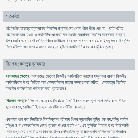
সতর্কতা
মেটফরমিন হাইড্রোক্লোরাইড কিডনির মাধ্যমে দেহ থেকে ধীরে ধীরে বের হয়। তাই শরীরে
মেটফরমিন জমা হওয়া ও ল্যাকটিক এসিডোসিস হওয়ার সম্ভাবনা কিডনির অক্ষমতার মাত্রার
উপর নির্ভর করে। মেটফরমিন শরীরে ভিটামিন বি১২ এর পরিমাণ কমায় এবং ইনসুলিন বা ইনসুলিন
সিক্রেটোগগ এর সাথে একত্রে ব্যবহারে হাইপোগ্লাইসেমিয়া হওয়ার ঝুঁকি বাড়ায়।
বিশেষ ক্ষেত্রে ব্যবহার
বয়স্কদের ক্ষেত্রে
: বয়স্কদের ক্ষেত্রে কিডনীর কার্যকারিতা হ্রাসের সম্ভাবনা থাকায় কিডনীর
কার্যকারিতার উপর ভিত্তি করে মেটফরমিনের মাত্রা সমন্বয় করা উচিত। সেক্ষেত্রে নিয়মিত
কিডনীর কার্যকারিতা পর্যবেক্ষণ করা প্রয়োজন।
শিশুদের ক্ষেত্রে
: শিশুদের ক্ষেত্রে মেটফরমিন দিয়ে চিকিৎসা শুরুর পূর্বে রোগ নির্নয় করে নিশ্চিত
হতে হবে যে, রোগীর টাইপ-২ ডায়াবেটিস মেলাইটাস রয়েছে।
এক বছর ধরে করা নিয়ন্ত্রিত ক্লিনিক্যাল পরীক্ষায় শিশুর স্বাভাবিক বৃদ্ধি এবং বয়:সন্ধি কালীন
বৃদ্ধির উপর মেটফরমিনের কোন প্রভাব পাওয়া যায়নি এবং এই সুনির্দিষ্ট বিষয়ের উপর দীর্ঘমেয়াদী
কোন তথ্য নেই। তাই এসব বিষয়ের উপর মেটফরমিন দ্বারা চিকিৎসাধীন শিশুদের বিশেষভাবে
বয়:সন্ধি পূর্ববর্তী শিশুদের উপর মেটফরমিনের প্রভাবের একটি নিবিড় পর্যবেক্ষণ নির্দেশিত।