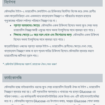
নির্দেশনা
-
মেটফরমিন টাইপ
২
ডায়াবেটিস
মেলাইটাস
এর
চিকিৎসায়
নির্দেশিত
বিশেষ
করে
যেসব
রোগীর
ওজন
মাত্রাতিরিক্ত
এবং
এককভাবে
খাদ্যাভ্যাস
নিয়ন্ত্রণ
ও
শরীরচর্চার
মাধ্যমে
রক্তের
গ্লুকোজের
পরিমাণ
পর্যাপ্ত
পরিমানে
নিয়ন্ত্রণ
হয়
না
।
মেটফরমিন
প্রাপ্ত
বয়স্কদের
ক্ষেত্রে
:
একক
চিকিৎসা
হিসেবে
অথবা
মুখে
সেব্য
অন্য
ডায়াবেটিস
নিয়ন্ত্রণকারী
ওষুধের
সাথে
অথবা
ইনসুলিনের
সাথে
ব্যবহৃত
হতে
পারে
।
মেটফরমিন
শিশুদের
ক্ষেত্রে
১০
বছর
বয়স
থেকে
এবং
কিশোরদের
জন্য
:
একক
চিকিৎসা
হিসেবে
অথবা
ইনসুলিনের
সাথে
ব্যবহৃত
হতে
পারে
।
মাত্রাতিরিক্ত
-
,
ওজনের
প্রাপ্ত
বয়স্ক
টাইপ
২
ডায়াবেটিস
রোগীদের
ক্ষেত্রে
দেখা
গেছে
খাদ্যাভ্যাস
নিয়ন্ত্রণে
কাজ
না
হলে
প্রথম
সারির
চিকিৎসা
হিসেবে
মেটফরমিন
ব্যবহার
করলে
ডায়াবেটিসের
জটিলতা
হ্রাস
পায়
।
* রেজিস্টার্ড চিকিৎসকের পরামর্শ মোতাবেক ঔষধ সেবন করুন
'
ফার্মাকোলজি
মেটফরমিন হচ্ছে বাইগুয়ানাইড ধরনের মুখে সেব্য ডায়াবেটিস বিরোধী ঔষধ যা টাইপ ২ ডায়াবেটিস
নিয়ন্ত্রণে ব্যবহার করা হয়। এটি স্বাভাবিক অবস্থায় ও খাবারের পর রক্তে Glucose এর
পরিমাণ কমায়। এর কার্যপ্রনালী সালফোনাইলইউরিয়া থেকে ভিন্ন এবং এটি হাইপোগ্লাইসেমিয়া
করে না। মেটফরমিন যকৃতের Glucose এর উৎপাদন কমায়, অন্ত্রের Glucose শোষণ কমায়