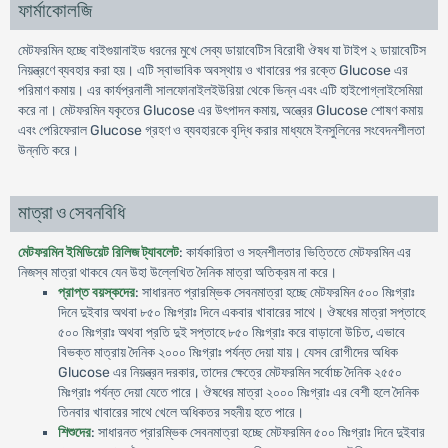
ফার্মাকোলজি
মেটফরমিন হচ্ছে বাইগুয়ানাইড ধরনের মুখে সেব্য ডায়াবেটিস বিরোধী ঔষধ যা টাইপ ২ ডায়াবেটিস
নিয়ন্ত্রণে ব্যবহার করা হয়। এটি স্বাভাবিক অবস্থায় ও খাবারের পর রক্তে Glucose এর
পরিমাণ কমায়। এর কার্যপ্রনালী সালফোনাইলইউরিয়া থেকে ভিন্ন এবং এটি হাইপোগ্লাইসেমিয়া
করে না। মেটফরমিন যকৃতের Glucose এর উৎপাদন কমায়, অন্ত্রের Glucose শোষণ কমায়
এবং পেরিফেরাল Glucose গ্রহণ ও ব্যবহারকে বৃদ্ধি করার মাধ্যমে ইনসুলিনের সংবেদনশীলতা
উন্নতি করে।
মাত্রা ও সেবনবিধি
মেটফরমিন ইমিডিয়েট রিলিজ ট্যাবলেট
: কার্যকারিতা ও সহনশীলতার ভিত্তিতে মেটফরমিন এর
নিজস্ব মাত্রা থাকবে যেন উহা উল্লে­খিত দৈনিক মাত্রা অতিক্রম না করে।
প্রাপ্ত বয়স্কদের
: সাধারনত প্রারম্ভিক সেবনমাত্রা হচ্ছে মেটফরমিন ৫০০ মিঃগ্রাঃ
দিনে দুইবার অথবা ৮৫০ মিঃগ্রাঃ দিনে একবার খাবারের সাথে। ঔষধের মাত্রা সপ্তাহে
৫০০ মিঃগ্রাঃ অথবা প্রতি দুই সপ্তাহে ৮৫০ মিঃগ্রাঃ করে বাড়ানো উচিত, এভাবে
বিভক্ত মাত্রায় দৈনিক ২০০০ মিঃগ্রাঃ পর্যন্ত দেয়া যায়। যেসব রোগীদের অধিক
Glucose এর নিয়ন্ত্রন দরকার, তাদের ক্ষেত্রে মেটফরমিন সর্বোচ্চ দৈনিক ২৫৫০
মিঃগ্রাঃ পর্যন্ত দেয়া যেতে পারে। ঔষধের মাত্রা ২০০০ মিঃগ্রাঃ এর বেশী হলে দৈনিক
তিনবার খাবারের সাথে খেলে অধিকতর সহনীয় হতে পারে।
শিশুদের
: সাধারনত প্রারম্ভিক সেবনমাত্রা হচ্ছে মেটফরমিন ৫০০ মিঃগ্রাঃ দিনে দুইবার