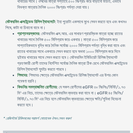
খাবারের সাথে। ঔষধের মাত্রা সপ্তাহে ৫০০ মিঃগ্রাঃ করে বাড়ানো উচিত, এভাবে
বিভক্ত মাত্রায় দৈনিক ২০০০ মিঃগ্রাঃ পর্যন্ত দেয়া যায়।
মেটফরমিন এক্সটেন্ডেড রিলিস ট্যাবলেটে
: ইহা পুরোটা একসাথে মুখে সেবন করতে হবে এবং কখনও
পিষে, কাটা বা চিবানো যাবে না।
প্রাপ্তবয়স্কদের
: মেটফরমিন এক্স.আর. এর সাধারণ প্রারম্ভিক মাত্রা হচ্ছে রাতের
খাবারের সাথে দৈনিক ৫০০ মিলিগ্রাম করে একবার। মাত্রা ৫০০ মিলিগ্রাম করে
সাপ্তাহিকভাবে বৃদ্ধি করে দৈনিক সর্বোচ্চ ২০০০ মিলিগ্রাম পর্যন্ত বৃদ্ধি করা যাবে এবং
রাতের খাবারের সাথে একবারে সেবন করতে হবে অথবা ১০০০ মিলিগ্রাম করে দিনে
দুইবার খাবারের সাথে সেবন করতে হবে। মেটফরমিন ইমিডিয়েট রিলিজ ট্যাবলেট
গ্রহণকারী রোগী তাদের নির্দেশিত সর্বোচ্চ দৈনিক মাত্রা ঠিক রেখে মেটফরমিন এক্সটেন্ডেড
রিলিস ট্যাবলেটে স্যুইচ করতে পারবে।
শিশুদের
: শিশুদের ক্ষেত্রে মেটফরমিন এক্সটেন্ডেড রিলিজ ট্যাবলেট এর উপর কোন
গবেষণা হয়নি।
কিডনির সমস্যাজনিত রোগীদের
: যে সকল রোগীদের eGFR ৩০ মিঃলিঃ/মিনিট/১.৭৩
২
মি
এর নিচে, তাদের ক্ষেত্রে মেটফরমিন ব্যবহার করা যাবে না। eGFR ৪৫ মিঃলিঃ/
২
মিনিট/১.৭৩ মি
এর নিচে হলে মেটফরমিন ব্যবহারের ক্ষেত্রে ক্ষতি/সুবিধা বিবেচনা
করতে হবে।
* রেজিস্টার্ড চিকিৎসকের পরামর্শ মোতাবেক ঔষধ সেবন করুন
'