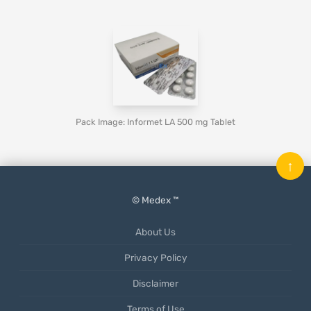
Pack Image: Informet LA 500 mg Tablet
↑
© Medex ™
About Us
Privacy Policy
Disclaimer
Terms of Use