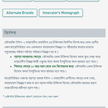
Alternate Brands
Innovator's Monograph
নির্দেশনা
-
মেটফরমিন টাইপ
২
ডায়াবেটিস
মেলাইটাস
এর
চিকিৎসায়
নির্দেশিত
বিশেষ
করে
যেসব
রোগীর
ওজন
মাত্রাতিরিক্ত
এবং
এককভাবে
খাদ্যাভ্যাস
নিয়ন্ত্রণ
ও
শরীরচর্চার
মাধ্যমে
রক্তের
গ্লুকোজের
পরিমাণ
পর্যাপ্ত
পরিমানে
নিয়ন্ত্রণ
হয়
না
।
মেটফরমিন
প্রাপ্ত
বয়স্কদের
ক্ষেত্রে
:
একক
চিকিৎসা
হিসেবে
অথবা
মুখে
সেব্য
অন্য
ডায়াবেটিস
নিয়ন্ত্রণকারী
ওষুধের
সাথে
অথবা
ইনসুলিনের
সাথে
ব্যবহৃত
হতে
পারে
।
মেটফরমিন
শিশুদের
ক্ষেত্রে
১০
বছর
বয়স
থেকে
এবং
কিশোরদের
জন্য
:
একক
চিকিৎসা
হিসেবে
অথবা
ইনসুলিনের
সাথে
ব্যবহৃত
হতে
পারে
।
মাত্রাতিরিক্ত
-
,
ওজনের
প্রাপ্ত
বয়স্ক
টাইপ
২
ডায়াবেটিস
রোগীদের
ক্ষেত্রে
দেখা
গেছে
খাদ্যাভ্যাস
নিয়ন্ত্রণে
কাজ
না
হলে
প্রথম
সারির
চিকিৎসা
হিসেবে
মেটফরমিন
ব্যবহার
করলে
ডায়াবেটিসের
জটিলতা
হ্রাস
পায়
।
* রেজিস্টার্ড চিকিৎসকের পরামর্শ মোতাবেক ঔষধ সেবন করুন
'