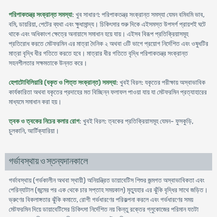
পরিপাকতন্ত্র সংক্রান্ত সমস্যা
: খুব সাধারণ: পরিপাকতন্ত্র সংক্রান্ত সমস্যা যেমন বমিবমি ভাব,
বমি, ডায়রিয়া, পেটের ব্যথা এবং ক্ষুধামান্দ্য। চিকিৎসার শুরু দিকে এইসমস্ত উপসর্গ প্রায়শই ঘটে
থাকে এবং অধিকাংশ ক্ষেত্রে অনায়াসে সমাধান হয়ে যায়। এইসব বিরূপ প্রতিক্রিয়াসমূহ
প্রতিরোধ করতে মেটফরমিন এর মাত্রা দৈনিক ২ অথবা ৩টি ভাগে প্রয়োগ নির্দেশিত এবং ওষুধটির
মাত্রা বৃদ্ধি ধীর গতিতে করতে হবে। মাত্রার ধীর গতিতে বৃদ্ধি পরিপাকতন্ত্র সংক্রান্ত
সহনশীলতার সক্ষমতাকে উন্নত করে।
হেপাটোবিলিয়ারি (যকৃত ও পিত্ত সংক্রান্ত) সমস্যা
: খুবই বিরল: যকৃতের পরীক্ষায় অস্বাভাবিক
কার্যকারিতা অথবা যকৃতের প্রদাহের মত বিচ্ছিন্ন ফলাফল পাওয়া যায় যা মেটফরমিন প্রত্যাহারের
মাধ্যমে সমাধান করা হয়।
ত্বক ও ত্বকের নিচের কলার রোগ
: খুবই বিরল: ত্বকের প্রতিক্রিয়াসমূহ যেমন- ফুসকুড়ি,
চুলকানি, আর্টিক্যারিয়া।
গর্ভাবস্থায় ও স্তন্যদানকালে
গর্ভাবস্থায় (গর্ভকালীন অথবা স্থায়ী) অনিয়ন্ত্রিত ডায়াবেটিস শিশুর জন্মগত অস্বাভাবিকতা এবং
পেরিন্যাটাল (জন্মের পর এক থেকে চার সপ্তাহ সময়কাল) মৃত্যুহার এর ঝুঁকি বৃদ্ধির সাথে জড়িত।
ভ্রুণের বিকলাঙ্গতার ঝুঁকি কমাতে, রোগী গর্ভধারণের পরিকল্পনা করলে এবং গর্ভধারণের সময়
মেটফরমিন দিয়ে ডায়াবেটিসের চিকিৎসা নির্দেশিত নয় কিন্তু রক্তের গ্লুকোজের পরিমান যতটা