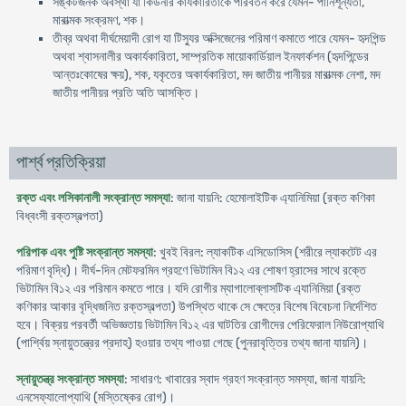
সঙ্কটজনক অবস্থা যা কিডনীর কার্যকারিতাকে পরিবর্তন করে যেমন- পানিশূন্যতা,
মারাত্মক সংক্রমণ, শক।
তীব্র অথবা দীর্ঘমেয়াদী রোগ যা টিস্যুর অক্সিজেনের পরিমাণ কমাতে পারে যেমন- হৃদপিন্ড
অথবা শ্বাসনালীর অকার্যকারিতা, সাম্প্রতিক মায়োকার্ডিয়াল ইনফার্কশন (হৃদপিন্ডের
আন্তঃকোষের ক্ষয়), শক, যকৃতের অকার্যকারিতা, মদ জাতীয় পানীয়র মারাত্মক নেশা, মদ
জাতীয় পানীয়র প্রতি অতি আসক্তি।
পার্শ্ব প্রতিক্রিয়া
রক্ত এবং লসিকানালী সংক্রান্ত সমস্যা
: জানা যায়নি: হেমোলাইটিক এ্যানিমিয়া (রক্ত কণিকা
বিধ্বংসী রক্তস্বল্পতা)
পরিপাক এবং পুষ্টি সংক্রান্ত সমস্যা
: খুবই বিরল: ল্যাকটিক এসিডোসিস (শরীরে ল্যাকটেট এর
পরিমাণ বৃদ্ধি)। দীর্ঘ-দিন মেটফরমিন গ্রহণে ভিটামিন বি১২ এর শোষণ হ্রাসের সাথে রক্তে
ভিটামিন বি১২ এর পরিমান কমতে পারে। যদি রোগীর ম্যাগালোব্লাসটিক এ্যানিমিয়া (রক্ত
কণিকার আকার বৃদ্ধিজনিত রক্তস্বল্পতা) উপস্থিত থাকে সে ক্ষেত্রে বিশেষ বিবেচনা নির্দেশিত
হবে। বিক্রয় পরবর্তী অভিজ্ঞতায় ভিটামিন বি১২ এর ঘাটতির রোগীদের পেরিফেরাল নিউরোপ্যাথি
(পার্শ্বিয় স্নায়ুতন্ত্রের প্রদাহ) হওয়ার তথ্য পাওয়া গেছে (পুনরাবৃত্তির তথ্য জানা যায়নি)।
স্নায়ুতন্ত্র সংক্রান্ত সমস্যা
: সাধারণ: খাবারের স্বাদ গ্রহণ সংক্রান্ত সমস্যা, জানা যায়নি:
এনসেফ্যালোপ্যাথি (মস্তিষ্কের রোগ)।