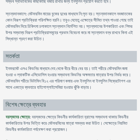
সম্ভব স্বাভাবিকের কাছাকাছি বজায় রাখার জন্য ইনসুলিন প্রয়োগ করতে হবে।
স্তন্যদানকালে: মেটফরমিন মায়ের বুকের দুধের মাধ্যমে নি:সৃত হয়। স্তন্যদানকালে নবজাতকের
কোন বিরূপ প্রতিক্রিয়া পরিলক্ষিত হয়নি। তবুও যেহেতু এক্ষেত্রে সীমিত তথ্য পাওয়া গেছে তাই
মেটফরমিন দিয়ে চিকিৎসা চলাকালে স্তন্যদান নির্দেশিত নয়। স্তন্যদানের উপকারিতা এবং শিশুর
উপর সম্ভাব্য বিরূপ প্রতিক্রিয়াসমূহের প্রভাব বিবেচনা করে মা স্তন্যদান বন্ধ রাখবে কিনা এই
সিদ্ধান্ত গ্রহণ করা উচিত।
সতর্কতা
ইনফরমেট এলএ কিডনির মাধ্যমে দেহ থেকে ধীরে ধীরে বের হয়। তাই শরীরে মেটফরমিন জমা
হওয়া ও ল্যাকটিক এসিডোসিস হওয়ার সম্ভাবনা কিডনির অক্ষমতার মাত্রার উপর নির্ভর করে।
মেটফরমিন শরীরে ভিটামিন বি১২ এর পরিমাণ কমায় এবং ইনসুলিন বা ইনসুলিন সিক্রেটোগগ এর
সাথে একত্রে ব্যবহারে হাইপোগ্লাইসেমিয়া হওয়ার ঝুঁকি বাড়ায়।
বিশেষ ক্ষেত্রে ব্যবহার
বয়স্কদের ক্ষেত্রে
: বয়স্কদের ক্ষেত্রে কিডনীর কার্যকারিতা হ্রাসের সম্ভাবনা থাকায় কিডনীর
কার্যকারিতার উপর ভিত্তি করে মেটফরমিনের মাত্রা সমন্বয় করা উচিত। সেক্ষেত্রে নিয়মিত
কিডনীর কার্যকারিতা পর্যবেক্ষণ করা প্রয়োজন।