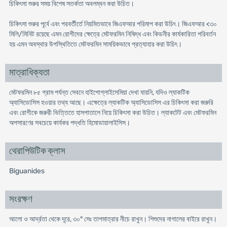
চিকিৎসা শুরুর সময় বিশেষ সতর্কতা অবলম্বন করা উচিত।
চিকিৎসা শুরুর পূর্বে এবং পরবর্তীর্তে নিয়মিতভাবে জিএফআর পরিমাপ করা উচিৎ। জিএফআর <৩০
মিলি/মিনিট রয়েছে এমন রোগীদের ক্ষেত্রে মেটফরমিন নিষিদ্ধ এবং কিডনীর কার্যকারিতা পরিবর্তন
হয় এমন অবস্থার উপস্থিতিতে মেটফরমিন সাময়িকভাবে প্রত্যাহার করা উচিৎ।
মাত্রাধিক্যতা
মেটফরমিন ৮৫ গ্রাম পর্যন্ত সেবনে হাইপোগ্লাইসেমিয়া দেখা যায়নি, যদিও ল্যাকটিক
অ্যাসিডোসিস হওয়ার তথ্য আছে। এক্ষেত্রে ল্যাকটিক অ্যাসিডোসিস এর চিকিৎসা করা জরুরি
এবং রোগীকে জরুরী ভিত্তিতে হাসপাতালে নিয়ে চিকিৎসা করা উচিত। ল্যাকটেট এবং মেটফরমিন
অপসারণের সবচেয়ে কার্যকর পদ্ধতি হিমোডায়ালাইসিস।
থেরাপিউটিক ক্লাস
Biguanides
সংরক্ষণ
আলো ও আর্দ্রতা থেকে দূরে, ৩০° সেঃ তাপমাত্রার নীচে রাখুন। শিশুদের নাগালের বাইরে রাখুন।