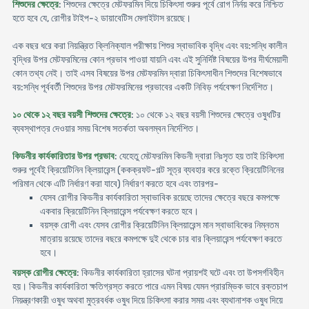
শিশুদের ক্ষেত্রে
: শিশুদের ক্ষেত্রে মেটফরমিন দিয়ে চিকিৎসা শুরুর পূর্বে রোগ নির্নয় করে নিশ্চিত
হতে হবে যে, রোগীর টাইপ-২ ডায়াবেটিস মেলাইটাস রয়েছে।
এক বছর ধরে করা নিয়ন্ত্রিত ক্লিনিক্যাল পরীক্ষায় শিশুর স্বাভাবিক বৃদ্ধি এবং বয়:সন্ধি কালীন
বৃদ্ধির উপর মেটফরমিনের কোন প্রভাব পাওয়া যায়নি এবং এই সুনির্দিষ্ট বিষয়ের উপর দীর্ঘমেয়াদী
কোন তথ্য নেই। তাই এসব বিষয়ের উপর মেটফরমিন দ্বারা চিকিৎসাধীন শিশুদের বিশেষভাবে
বয়:সন্ধি পূর্ববর্তী শিশুদের উপর মেটফরমিনের প্রভাবের একটি নিবিড় পর্যবেক্ষণ নির্দেশিত।
১০ থেকে ১২ বছর বয়সী শিশুদের ক্ষেত্রে
: ১০ থেকে ১২ বছর বয়সী শিশুদের ক্ষেত্রে ওষুধটির
ব্যবস্থাপত্র দেওয়ার সময় বিশেষ সতর্কতা অবলম্বন নির্দেশিত।
কিডনীর কার্যকারিতার উপর প্রভাব
: যেহেতু মেটফরমিন কিডনী দ্বারা নিঃসৃত হয় তাই চিকিৎসা
শুরুর পূর্বেই ক্রিয়েটিনিন ক্লিয়ারেন্স (ককক্রফট-গল্ট সূত্র ব্যবহার করে রক্তে ক্রিয়েটিনিনের
পরিমান থেকে এটি নির্ধারণ করা যাবে) নির্ধারণ করতে হবে এবং তারপর-
যেসব রোগীর কিডনীর কার্যকারিতা স্বাভাবিক রয়েছে তাদের ক্ষেত্রে বছরে কমপক্ষে
একবার ক্রিয়েটিনিন ক্লিয়ারেন্স পর্যবেক্ষণ করতে হবে।
বয়স্ক রোগী এবং যেসব রোগীর ক্রিয়েটিনিন ক্লিয়ারেন্স মান স্বাভাবিকের নিম্নতম
মাত্রায় রয়েছে তাদের বছরে কমপক্ষে দুই থেকে চার বার ক্লিয়ারেন্স পর্যবেক্ষণ করতে
হবে।
বয়স্ক রোগীর ক্ষেত্রে
: কিডনীর কার্যকারিতা হ্রাসের ঘটনা প্রায়শই ঘটে এবং তা উপসর্গবিহীন
হয়। কিডনীর কার্যকারিতা ক্ষতিগ্রস্ত করতে পারে এমন বিষয় যেমন প্রারম্ভিক ভাবে রক্তচাপ
নিয়ন্ত্রণকারী ওষুধ অথবা মুত্রবর্ধক ওষুধ দিয়ে চিকিৎসা করার সময় এবং ব্যথানাশক ওষুধ দিয়ে