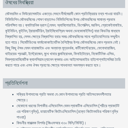
ঔষধের মিথষ্ক্রিয়া
মেটফরমিন ও ফিউরোসেমাইড একত্রে সেবনে দীর্ঘমেয়াদী কোন প্রতিক্রিয়ার তথ্য পাওয়া যায়নি।
নিফিডিপিন মেটফরমিনের শোষণ বাড়ালেও নিফিডিপিনের উপর মেটফরমিনের সামান্য প্রভাব
পরিলক্ষিত হয়। ক্যাটায়নিক ড্রাগ (যেমন: অ্যামিলোরাইড, ডিগোক্সিন, মরফিন, প্রোকেইনামাইড,
কুইনিডিন, কুইনিন, ট্রায়ামটিরিন, ট্রাইমিথোপ্রিম অথবা ভেনকোমাইসিন) যারা কিডনির মাধ্যমে
নিষ্কাশিত হয়, সেসব ক্ষেত্রে নিষ্কাশিত হবার সময় মেটফরমিনের সাথে প্রতিযোগিতার সম্মুখীন
হতে পারে। সিমেটিডিনের ফার্মাকোকাইনেটিক বৈশিষ্ট্যের উপর মেটফরমিনের কোন প্রভাব নেই।
কিছু কিছু ঔষধ যেমন থায়াজাইড এবং অন্যান্য মূত্রবর্ধক, কর্টিকোস্টেরয়েড, ফেনোথায়াজিন,
থাইরয়েড প্রডাক্ট, ইস্ট্রোজেন, মুখে খাবার জন্মনিরোধক, ফিনাইটোয়েন, নিকোটিনিক এসিড,
সিমপ্যাথোমিমেটিক ক্যালসিয়াম চ্যানেল ব্লকার এবং আইসোসরবাইড হাইপোগ্লাইসেমিয়া তৈরি
করতে পারে এবং এসব ঔষধ গ্রহণের ক্ষেত্রে সাবধানতা অবলম্বন করতে হবে।
প্রতিনির্দেশনা
সক্রিয় উপাদানের প্রতি অথবা যে কোন উপাদানের প্রতি অতিসংবেদনশীলতার
ক্ষেত্রে।
যেকোনো ধরনের বিপাকীয় এসিডোসিস যেমন ল্যাকটিক এসিডোসিস (শরীরে ল্যাকটেট
এর পরিমাণ বৃদ্ধি), ডায়াবেটিক কিটোএসিডোসিস (রক্তে কিটোনবডির পরিমাণ বৃদ্ধি
পাওয়া)
কিডনীর মারাত্মক বিপর্যয় (জিএফআর <৩০ মিলি/মিনিট)।