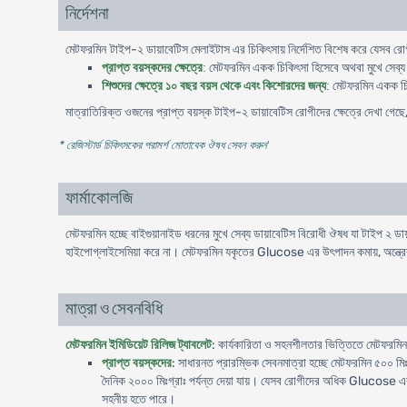
নির্দেশনা
-
মেটফরমিন টাইপ
২
ডায়াবেটিস
মেলাইটাস
এর
চিকিৎসায়
নির্দেশিত
বিশেষ
করে
যেসব
রো
মেটফরমিন
প্রাপ্ত
বয়স্কদের
ক্ষেত্রে
:
একক
চিকিৎসা
হিসেবে
অথবা
মুখে
সেব্য
মেটফরমিন
শিশুদের
ক্ষেত্রে
১০
বছর
বয়স
থেকে
এবং
কিশোরদের
জন্য
:
একক
চ
মাত্রাতিরিক্ত
-
ওজনের
প্রাপ্ত
বয়স্ক
টাইপ
২
ডায়াবেটিস
রোগীদের
ক্ষেত্রে
দেখা
গেছে
* রেজিস্টার্ড চিকিৎসকের পরামর্শ মোতাবেক ঔষধ সেবন করুন
'
ফার্মাকোলজি
মেটফরমিন হচ্ছে বাইগুয়ানাইড ধরনের মুখে সেব্য ডায়াবেটিস বিরোধী ঔষধ যা টাইপ ২ ড
হাইপোগ্লাইসেমিয়া করে না। মেটফরমিন যকৃতের Glucose এর উৎপাদন কমায়, অন্ত্রে
মাত্রা ও সেবনবিধি
মেটফরমিন ইমিডিয়েট রিলিজ ট্যাবলেট
: কার্যকারিতা ও সহনশীলতার ভিত্তিতে মেটফরমিন
প্রাপ্ত বয়স্কদের
: সাধারনত প্রারম্ভিক সেবনমাত্রা হচ্ছে মেটফরমিন ৫০০ মি
দৈনিক ২০০০ মিঃগ্রাঃ পর্যন্ত দেয়া যায়। যেসব রোগীদের অধিক Glucose এর নি
সহনীয় হতে পারে।