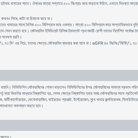
ে দুইবার খাবারের সাথে। ঔষধের মাত্রা সপ্তাহে ৫০০ মিঃগ্রাঃ করে বাড়ানো উচিত, এভাবে বিভক্ত মাত্রায়
 কখনও পিষে, কাটা বা চিবানো যাবে না।
তের খাবারের সাথে দৈনিক ৫০০ মিলিগ্রাম করে একবার। মাত্রা ৫০০ মিলিগ্রাম করে সাপ্তাহিকভাবে বৃদ্ধি ক
 সেবন করতে হবে। মেটফরমিন ইমিডিয়েট রিলিজ ট্যাবলেট গ্রহণকারী রোগী তাদের নির্দেশিত সর্বোচ্চ দৈন
োন গবেষণা হয়নি।
২
/১.৭৩ মি
এর নিচে, তাদের ক্ষেত্রে মেটফরমিন ব্যবহার করা যাবে না। eGFR ৪৫ মিঃলিঃ/মিনিট/১.৭৩ 
া যায়নি। নিফিডিপিন মেটফরমিনের শোষণ বাড়ালেও নিফিডিপিনের উপর মেটফরমিনের সামান্য প্রভাব পরিলক্
) যারা কিডনির মাধ্যমে নিষ্কাশিত হয়, সেসব ক্ষেত্রে নিষ্কাশিত হবার সময় মেটফরমিনের সাথে প্রতিযোগ
 কর্টিকোস্টেরয়েড, ফেনোথায়াজিন, থাইরয়েড প্রডাক্ট, ইস্ট্রোজেন, মুখে খাবার জন্মনিরোধক, ফিনাইটোয
 সাবধানতা অবলম্বন করতে হবে।
্ষেত্রে।