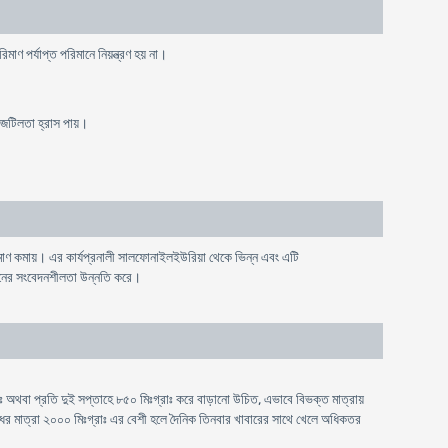
রিমাণ
পর্যাপ্ত
পরিমানে
নিয়ন্ত্রণ
হয়
না
।
জটিলতা
হ্রাস
পায়
।
িমাণ কমায়। এর কার্যপ্রনালী সালফোনাইলইউরিয়া থেকে ভিন্ন এবং এটি
িনের সংবেদনশীলতা উন্নতি করে।
াঃ অথবা প্রতি দুই সপ্তাহে ৮৫০ মিঃগ্রাঃ করে বাড়ানো উচিত, এভাবে বিভক্ত মাত্রায়
ঔষধের মাত্রা ২০০০ মিঃগ্রাঃ এর বেশী হলে দৈনিক তিনবার খাবারের সাথে খেলে অধিকতর