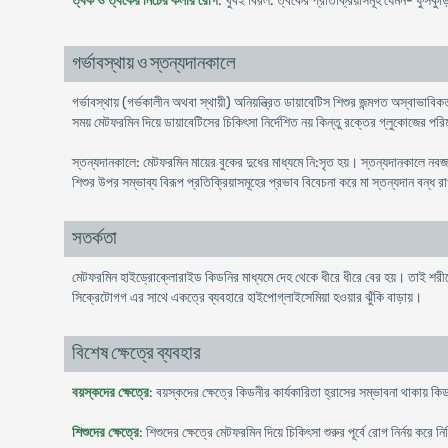
ত্বক ও ত্বকের নিচের কলার রোগ
: খুবই বিরল: ত্বকের প্রতিক্রিয়াসমূহ যেমন- ফুসকুড়ি
গর্ভাবস্থায় ও স্তন্যদানকালে
গর্ভাবস্থায় (গর্ভকালীন অথবা স্থায়ী) অনিয়ন্ত্রিত ডায়াবেটিস শিশুর জন্মগত অস্বাভা
সময় মেটফরমিন দিয়ে ডায়াবেটিসের চিকিৎসা নির্দেশিত নয় কিন্তু রক্তের গ্লুকোজের 
স্তন্যদানকালে: মেটফরমিন মায়ের বুকের দুধের মাধ্যমে নি:সৃত হয়। স্তন্যদানকালে নব
শিশুর উপর সম্ভাব্য বিরূপ প্রতিক্রিয়াসমূহের প্রভাব বিবেচনা করে মা স্তন্যদান বন্ধ
সতর্কতা
মেটফরমিন হাইড্রোক্লোরাইড কিডনির মাধ্যমে দেহ থেকে ধীরে ধীরে বের হয়। তাই শরী
সিক্রেটোগগ এর সাথে একত্রে ব্যবহারে হাইপোগ্লাইসেমিয়া হওয়ার ঝুঁকি বাড়ায়।
বিশেষ ক্ষেত্রে ব্যবহার
বয়স্কদের ক্ষেত্রে
: বয়স্কদের ক্ষেত্রে কিডনীর কার্যকারিতা হ্রাসের সম্ভাবনা থাকায় 
শিশুদের ক্ষেত্রে
: শিশুদের ক্ষেত্রে মেটফরমিন দিয়ে চিকিৎসা শুরুর পূর্বে রোগ নির্নয় ক