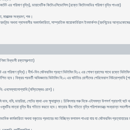
েট এর পরিমাণ বৃদ্ধি), ডায়াবেটিক কিটোএসিডোসিস (রক্তে কিটোনবডির পরিমাণ বৃদ্ধি পাওয়া)
া, মারাত্মক সংক্রমণ, শক।
হৃদপিন্ড অথবা শ্বাসনালীর অকার্যকারিতা, সাম্প্রতিক মায়োকার্ডিয়াল ইনফার্কশন (হৃদপিন্ডের আন্তঃকোষের ক
ণিকা বিধ্বংসী রক্তস্বল্পতা)
 এর পরিমাণ বৃদ্ধি)। দীর্ঘ-দিন মেটফরমিন গ্রহণে ভিটামিন বি১২ এর শোষণ হ্রাসের সাথে রক্তে ভিটামি
শিত হবে। বিক্রয় পরবর্তী অভিজ্ঞতায় ভিটামিন বি১২ এর ঘাটতির রোগীদের পেরিফেরাল নিউরোপ্যাথি (পার্শ্বি
ায়নি: এনসেফ্যালোপ্যাথি (মস্তিষ্কের রোগ)।
ি ভাব, বমি, ডায়রিয়া, পেটের ব্যথা এবং ক্ষুধামান্দ্য। চিকিৎসার শুরু দিকে এইসমস্ত উপসর্গ প্রায়শই ঘটে
ওষুধটির মাত্রা বৃদ্ধি ধীর গতিতে করতে হবে। মাত্রার ধীর গতিতে বৃদ্ধি পরিপাকতন্ত্র সংক্রান্ত সহন
বাভাবিক কার্যকারিতা অথবা যকৃতের প্রদাহের মত বিচ্ছিন্ন ফলাফল পাওয়া যায় যা মেটফরমিন প্রত্যাহারের 