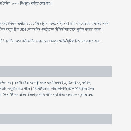
 দৈনিক ২০০০ মিঃগ্রাঃ পর্যন্ত দেয়া যায়।
রে দৈনিক সর্বোচ্চ ২০০০ মিলিগ্রাম পর্যন্ত বৃদ্ধি করা যাবে এবং রাতের খাবারের সাথে
িক মাত্রা ঠিক রেখে মেটফরমিন এক্সটেন্ডেড রিলিস ট্যাবলেটে স্যুইচ করতে পারবে।
২
মি
এর নিচে হলে মেটফরমিন ব্যবহারের ক্ষেত্রে ক্ষতি/সুবিধা বিবেচনা করতে হবে।
ষিত হয়। ক্যাটায়নিক ড্রাগ (যেমন: অ্যামিলোরাইড, ডিগোক্সিন, মরফিন,
িতার সম্মুখীন হতে পারে। সিমেটিডিনের ফার্মাকোকাইনেটিক বৈশিষ্ট্যের উপর
়েন, নিকোটিনিক এসিড, সিমপ্যাথোমিমেটিক ক্যালসিয়াম চ্যানেল ব্লকার এবং