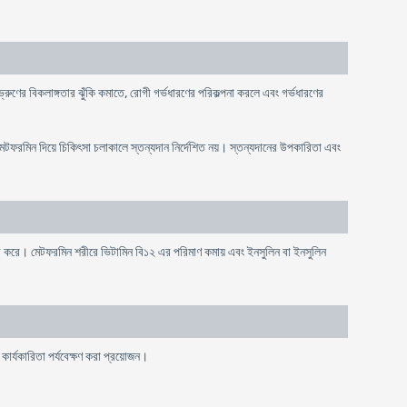
 ভ্রুণের বিকলাঙ্গতার ঝুঁকি কমাতে, রোগী গর্ভধারণের পরিকল্পনা করলে এবং গর্ভধারণের
মেটফরমিন দিয়ে চিকিৎসা চলাকালে স্তন্যদান নির্দেশিত নয়। স্তন্যদানের উপকারিতা এবং
র করে। মেটফরমিন শরীরে ভিটামিন বি১২ এর পরিমাণ কমায় এবং ইনসুলিন বা ইনসুলিন
কার্যকারিতা পর্যবেক্ষণ করা প্রয়োজন।