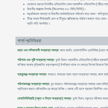
যেকোনো ধরনের বিপাকীয় এসিডোসিস যেমন ল্যাকটিক এসিডোসিস (শরীরে ল্যাকট
কিডনীর মারাত্মক বিপর্যয় (জিএফআর <৩০ মিলি/মিনিট)।
সঙ্কটজনক অবস্থা যা কিডনীর কার্যকারিতাকে পরিবর্তন করে যেমন- পানিশূন্যত
তীব্র অথবা দীর্ঘমেয়াদী রোগ যা টিস্যুর অক্সিজেনের পরিমাণ কমাতে পারে যেমন- 
প্রতি অতি আসক্তি।
পার্শ্ব প্রতিক্রিয়া
রক্ত এবং লসিকানালী সংক্রান্ত সমস্যা
: জানা যায়নি: হেমোলাইটিক এ্যানিমিয়া (রক্ত ক
পরিপাক এবং পুষ্টি সংক্রান্ত সমস্যা
: খুবই বিরল: ল্যাকটিক এসিডোসিস (শরীরে ল্যাকটেট
কণিকার আকার বৃদ্ধিজনিত রক্তস্বল্পতা) উপস্থিত থাকে সে ক্ষেত্রে বিশেষ বিবেচনা নির্দে
স্নায়ুতন্ত্র সংক্রান্ত সমস্যা
: সাধারণ: খাবারের স্বাদ গ্রহণ সংক্রান্ত সমস্যা, জানা য
পরিপাকতন্ত্র সংক্রান্ত সমস্যা
: খুব সাধারণ: পরিপাকতন্ত্র সংক্রান্ত সমস্যা যেমন বমিবম
প্রতিরোধ করতে মেটফরমিন এর মাত্রা দৈনিক ২ অথবা ৩টি ভাগে প্রয়োগ নির্দেশিত এবং 
হেপাটোবিলিয়ারি (যকৃত ও পিত্ত সংক্রান্ত) সমস্যা
: খুবই বিরল: যকৃতের পরীক্ষায় অস্