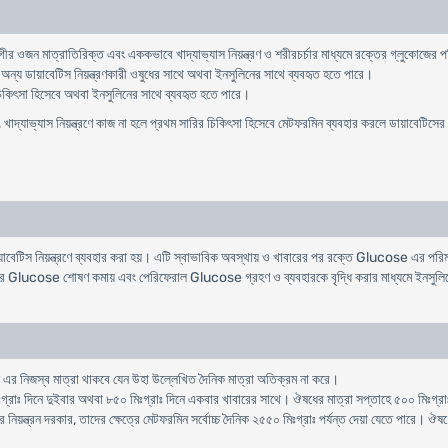
গীর
ওজন
মাত্রাতিরিক্ত
এবং
এককভাবে
খাদ্যাভ্যাস
নিয়ন্ত্রণ
ও
শরীরচর্চার
মাধ্যমে
রক্তের
গ্লুকোজের
প
অন্য
ডায়াবেটিস
নিয়ন্ত্রণকারী
ওষুধের
সাথে
অথবা
ইনসুলিনের
সাথে
ব্যবহৃত
হতে
পারে
।
িকিৎসা
হিসেবে
অথবা
ইনসুলিনের
সাথে
ব্যবহৃত
হতে
পারে
।
,
খাদ্যাভ্যাস
নিয়ন্ত্রণে
কাজ
না
হলে
প্রথম
সারির
চিকিৎসা
হিসেবে
মেটফরমিন
ব্যবহার
করলে
ডায়াবেটিসের
ায়াবেটিস নিয়ন্ত্রণে ব্যবহার করা হয়। এটি স্বাভাবিক অবস্থায় ও খাবারের পর রক্তে Glucose এর পর
র Glucose শোষণ কমায় এবং পেরিফেরাল Glucose গ্রহণ ও ব্যবহারকে বৃদ্ধি করার মাধ্যমে ইনসুল
 এর নিজস্ব মাত্রা থাকবে যেন উহা উল্লে­খিত দৈনিক মাত্রা অতিক্রম না করে।
ঃগ্রাঃ দিনে দুইবার অথবা ৮৫০ মিঃগ্রাঃ দিনে একবার খাবারের সাথে। ঔষধের মাত্রা সপ্তাহে ৫০০ মিঃগ্র
য়ন্ত্রন দরকার, তাদের ক্ষেত্রে মেটফরমিন সর্বোচ্চ দৈনিক ২৫৫০ মিঃগ্রাঃ পর্যন্ত দেয়া যেতে পারে। 