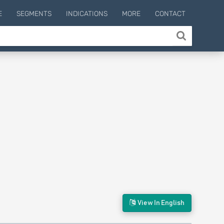
E
SEGMENTS
INDICATIONS
MORE
CONTACT
View In English