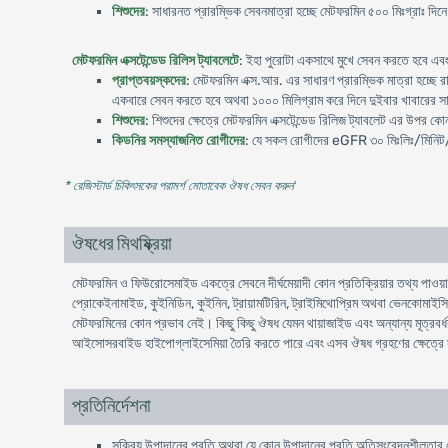
শিশুদের
: সাধারনত প্রারম্ভিক সেবনমাত্রা হচ্ছে মেটফরমিন ৫০০ মিঃগ্রাঃ দিন
মেটফরমিন এক্সটেন্ডেড রিলিস ট্যাবলেটে
: ইহা পুরোটা একসাথে মুখে সেবন করতে হবে এবং
প্রাপ্তবয়স্কদের
: মেটফরমিন এক্স.আর. এর সাধারণ প্রারম্ভিক মাত্রা হচ্ছে রা
একবারে সেবন করতে হবে অথবা ১০০০ মিলিগ্রাম করে দিনে দুইবার খাবারের সাথে
শিশুদের
: শিশুদের ক্ষেত্রে মেটফরমিন এক্সটেন্ডেড রিলিজ ট্যাবলেট এর উপর ক
কিডনির সমস্যাজনিত রোগীদের
: যে সকল রোগীদের eGFR ৩০ মিঃলিঃ/মিনিট
* রেজিস্টার্ড চিকিৎসকের পরামর্শ মোতাবেক ঔষধ সেবন করুন
'
ঔষধের মিথষ্ক্রিয়া
মেটফরমিন ও ফিউরোসেমাইড একত্রে সেবনে দীর্ঘমেয়াদী কোন প্রতিক্রিয়ার তথ্য পাওয়
প্রোকেইনামাইড, কুইনিডিন, কুইনিন, ট্রায়ামটিরিন, ট্রাইমিথোপ্রিম অথবা ভেনকোমাইসিন
মেটফরমিনের কোন প্রভাব নেই। কিছু কিছু ঔষধ যেমন থায়াজাইড এবং অন্যান্য মূত্রবর্ধক,
আইসোসরবাইড হাইপোগ্লাইসেমিয়া তৈরি করতে পারে এবং এসব ঔষধ গ্রহণের ক্ষেত্রে
প্রতিনির্দেশনা
সক্রিয় উপাদানের প্রতি অথবা যে কোন উপাদানের প্রতি অতিসংবেদনশীলতার ক