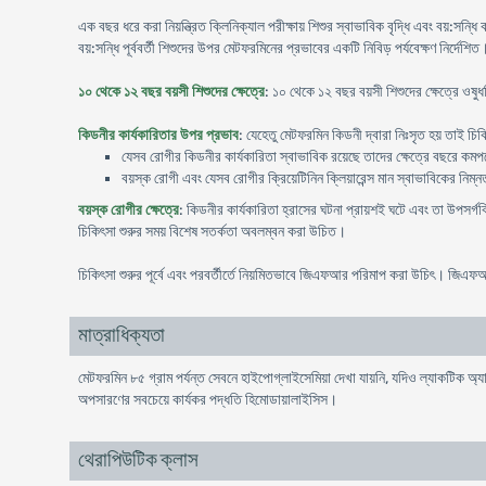
এক বছর ধরে করা নিয়ন্ত্রিত ক্লিনিক্যাল পরীক্ষায় শিশুর স্বাভাবিক বৃদ্ধি এবং বয়:সন
বয়:সন্ধি পূর্ববর্তী শিশুদের উপর মেটফরমিনের প্রভাবের একটি নিবিড় পর্যবেক্ষণ নির্দেশিত
১০ থেকে ১২ বছর বয়সী শিশুদের ক্ষেত্রে
: ১০ থেকে ১২ বছর বয়সী শিশুদের ক্ষেত্রে ওষুধ
কিডনীর কার্যকারিতার উপর প্রভাব
: যেহেতু মেটফরমিন কিডনী দ্বারা নিঃসৃত হয় তাই চিকি
যেসব রোগীর কিডনীর কার্যকারিতা স্বাভাবিক রয়েছে তাদের ক্ষেত্রে বছরে কমপক্ষ
বয়স্ক রোগী এবং যেসব রোগীর ক্রিয়েটিনিন ক্লিয়ারেন্স মান স্বাভাবিকের নিম্ন
বয়স্ক রোগীর ক্ষেত্রে
: কিডনীর কার্যকারিতা হ্রাসের ঘটনা প্রায়শই ঘটে এবং তা উপসর্গব
চিকিৎসা শুরুর সময় বিশেষ সতর্কতা অবলম্বন করা উচিত।
চিকিৎসা শুরুর পূর্বে এবং পরবর্তীর্তে নিয়মিতভাবে জিএফআর পরিমাপ করা উচিৎ। জিএফ
মাত্রাধিক্যতা
মেটফরমিন ৮৫ গ্রাম পর্যন্ত সেবনে হাইপোগ্লাইসেমিয়া দেখা যায়নি, যদিও ল্যাকটিক 
অপসারণের সবচেয়ে কার্যকর পদ্ধতি হিমোডায়ালাইসিস।
থেরাপিউটিক ক্লাস