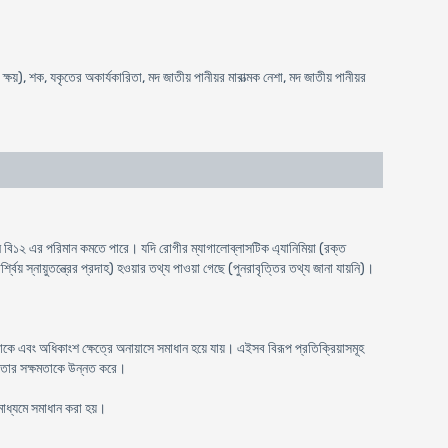
্ষয়), শক, যকৃতের অকার্যকারিতা, মদ জাতীয় পানীয়র মারাত্মক নেশা, মদ জাতীয় পানীয়র
ন বি১২ এর পরিমান কমতে পারে। যদি রোগীর ম্যাগালোব্লাসটিক এ্যানিমিয়া (রক্ত
য় স্নায়ুতন্ত্রের প্রদাহ) হওয়ার তথ্য পাওয়া গেছে (পুনরাবৃত্তির তথ্য জানা যায়নি)।
 থাকে এবং অধিকাংশ ক্ষেত্রে অনায়াসে সমাধান হয়ে যায়। এইসব বিরূপ প্রতিক্রিয়াসমূহ
শীলতার সক্ষমতাকে উন্নত করে।
মাধ্যমে সমাধান করা হয়।