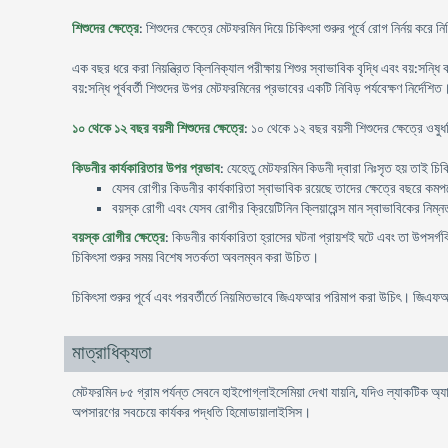
শিশুদের ক্ষেত্রে
: শিশুদের ক্ষেত্রে মেটফরমিন দিয়ে চিকিৎসা শুরুর পূর্বে রোগ নির্নয় ক
এক বছর ধরে করা নিয়ন্ত্রিত ক্লিনিক্যাল পরীক্ষায় শিশুর স্বাভাবিক বৃদ্ধি এবং বয়:সন
বয়:সন্ধি পূর্ববর্তী শিশুদের উপর মেটফরমিনের প্রভাবের একটি নিবিড় পর্যবেক্ষণ নির্দেশিত
১০ থেকে ১২ বছর বয়সী শিশুদের ক্ষেত্রে
: ১০ থেকে ১২ বছর বয়সী শিশুদের ক্ষেত্রে ওষুধ
কিডনীর কার্যকারিতার উপর প্রভাব
: যেহেতু মেটফরমিন কিডনী দ্বারা নিঃসৃত হয় তাই চিকি
যেসব রোগীর কিডনীর কার্যকারিতা স্বাভাবিক রয়েছে তাদের ক্ষেত্রে বছরে কমপক্ষ
বয়স্ক রোগী এবং যেসব রোগীর ক্রিয়েটিনিন ক্লিয়ারেন্স মান স্বাভাবিকের নিম্ন
বয়স্ক রোগীর ক্ষেত্রে
: কিডনীর কার্যকারিতা হ্রাসের ঘটনা প্রায়শই ঘটে এবং তা উপসর্গব
চিকিৎসা শুরুর সময় বিশেষ সতর্কতা অবলম্বন করা উচিত।
চিকিৎসা শুরুর পূর্বে এবং পরবর্তীর্তে নিয়মিতভাবে জিএফআর পরিমাপ করা উচিৎ। জিএফ
মাত্রাধিক্যতা
মেটফরমিন ৮৫ গ্রাম পর্যন্ত সেবনে হাইপোগ্লাইসেমিয়া দেখা যায়নি, যদিও ল্যাকটিক 
অপসারণের সবচেয়ে কার্যকর পদ্ধতি হিমোডায়ালাইসিস।