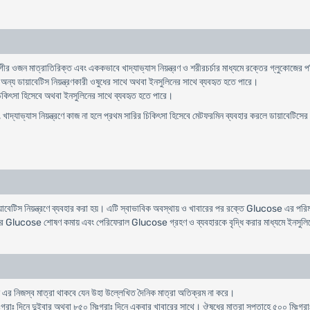
গীর
ওজন
মাত্রাতিরিক্ত
এবং
এককভাবে
খাদ্যাভ্যাস
নিয়ন্ত্রণ
ও
শরীরচর্চার
মাধ্যমে
রক্তের
গ্লুকোজের
প
অন্য
ডায়াবেটিস
নিয়ন্ত্রণকারী
ওষুধের
সাথে
অথবা
ইনসুলিনের
সাথে
ব্যবহৃত
হতে
পারে
।
িকিৎসা
হিসেবে
অথবা
ইনসুলিনের
সাথে
ব্যবহৃত
হতে
পারে
।
,
খাদ্যাভ্যাস
নিয়ন্ত্রণে
কাজ
না
হলে
প্রথম
সারির
চিকিৎসা
হিসেবে
মেটফরমিন
ব্যবহার
করলে
ডায়াবেটিসের
ায়াবেটিস নিয়ন্ত্রণে ব্যবহার করা হয়। এটি স্বাভাবিক অবস্থায় ও খাবারের পর রক্তে Glucose এর পর
র Glucose শোষণ কমায় এবং পেরিফেরাল Glucose গ্রহণ ও ব্যবহারকে বৃদ্ধি করার মাধ্যমে ইনসুল
 এর নিজস্ব মাত্রা থাকবে যেন উহা উল্লে­খিত দৈনিক মাত্রা অতিক্রম না করে।
ঃগ্রাঃ দিনে দুইবার অথবা ৮৫০ মিঃগ্রাঃ দিনে একবার খাবারের সাথে। ঔষধের মাত্রা সপ্তাহে ৫০০ মিঃগ্র