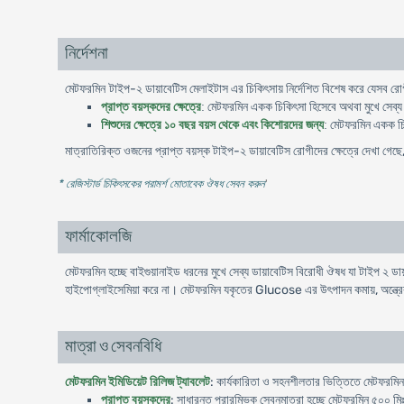
নির্দেশনা
-
মেটফরমিন টাইপ
২
ডায়াবেটিস
মেলাইটাস
এর
চিকিৎসায়
নির্দেশিত
বিশেষ
করে
যেসব
রো
মেটফরমিন
প্রাপ্ত
বয়স্কদের
ক্ষেত্রে
:
একক
চিকিৎসা
হিসেবে
অথবা
মুখে
সেব্য
মেটফরমিন
শিশুদের
ক্ষেত্রে
১০
বছর
বয়স
থেকে
এবং
কিশোরদের
জন্য
:
একক
চ
মাত্রাতিরিক্ত
-
ওজনের
প্রাপ্ত
বয়স্ক
টাইপ
২
ডায়াবেটিস
রোগীদের
ক্ষেত্রে
দেখা
গেছে
* রেজিস্টার্ড চিকিৎসকের পরামর্শ মোতাবেক ঔষধ সেবন করুন
'
ফার্মাকোলজি
মেটফরমিন হচ্ছে বাইগুয়ানাইড ধরনের মুখে সেব্য ডায়াবেটিস বিরোধী ঔষধ যা টাইপ ২ ড
হাইপোগ্লাইসেমিয়া করে না। মেটফরমিন যকৃতের Glucose এর উৎপাদন কমায়, অন্ত্রে
মাত্রা ও সেবনবিধি
মেটফরমিন ইমিডিয়েট রিলিজ ট্যাবলেট
: কার্যকারিতা ও সহনশীলতার ভিত্তিতে মেটফরমিন
প্রাপ্ত বয়স্কদের
: সাধারনত প্রারম্ভিক সেবনমাত্রা হচ্ছে মেটফরমিন ৫০০ মি