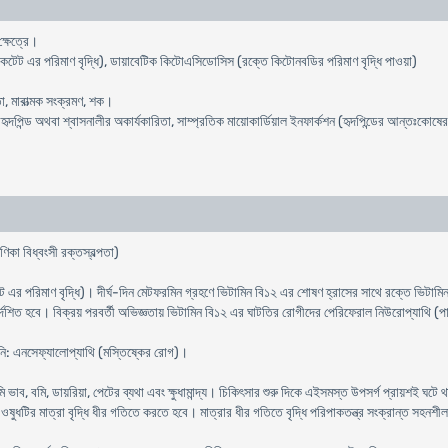
্ষেত্রে।
েট এর পরিমাণ বৃদ্ধি), ডায়াবেটিক কিটোএসিডোসিস (রক্তে কিটোনবডির পরিমাণ বৃদ্ধি পাওয়া)
া, মারাত্মক সংক্রমণ, শক।
হৃদপিন্ড অথবা শ্বাসনালীর অকার্যকারিতা, সাম্প্রতিক মায়োকার্ডিয়াল ইনফার্কশন (হৃদপিন্ডের আন্তঃকোষের ক
ণিকা বিধ্বংসী রক্তস্বল্পতা)
 এর পরিমাণ বৃদ্ধি)। দীর্ঘ-দিন মেটফরমিন গ্রহণে ভিটামিন বি১২ এর শোষণ হ্রাসের সাথে রক্তে ভিটামি
শিত হবে। বিক্রয় পরবর্তী অভিজ্ঞতায় ভিটামিন বি১২ এর ঘাটতির রোগীদের পেরিফেরাল নিউরোপ্যাথি (পার্শ্বি
ায়নি: এনসেফ্যালোপ্যাথি (মস্তিষ্কের রোগ)।
ি ভাব, বমি, ডায়রিয়া, পেটের ব্যথা এবং ক্ষুধামান্দ্য। চিকিৎসার শুরু দিকে এইসমস্ত উপসর্গ প্রায়শই ঘটে
ওষুধটির মাত্রা বৃদ্ধি ধীর গতিতে করতে হবে। মাত্রার ধীর গতিতে বৃদ্ধি পরিপাকতন্ত্র সংক্রান্ত সহন