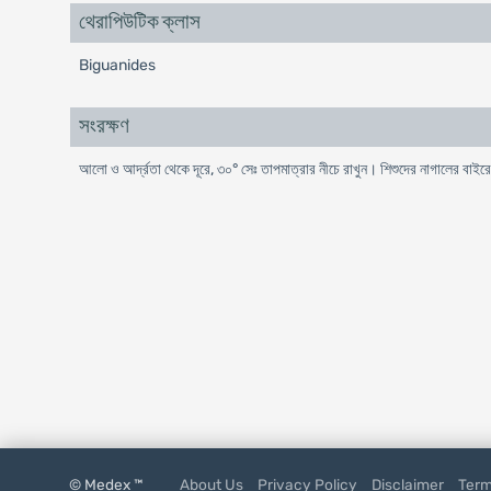
থেরাপিউটিক ক্লাস
Biguanides
সংরক্ষণ
আলো ও আর্দ্রতা থেকে দূরে, ৩০° সেঃ তাপমাত্রার নীচে রাখুন। শিশুদের নাগালের বাইর
© Medex ™
About Us
Privacy Policy
Disclaimer
Term