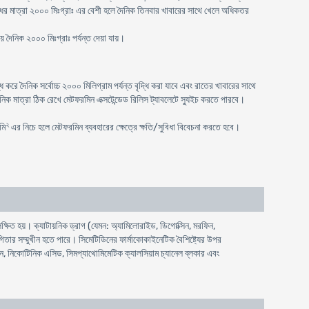
ঔষধের মাত্রা ২০০০ মিঃগ্রাঃ এর বেশী হলে দৈনিক তিনবার খাবারের সাথে খেলে অধিকতর
 দৈনিক ২০০০ মিঃগ্রাঃ পর্যন্ত দেয়া যায়।
রে দৈনিক সর্বোচ্চ ২০০০ মিলিগ্রাম পর্যন্ত বৃদ্ধি করা যাবে এবং রাতের খাবারের সাথে
িক মাত্রা ঠিক রেখে মেটফরমিন এক্সটেন্ডেড রিলিস ট্যাবলেটে স্যুইচ করতে পারবে।
২
মি
এর নিচে হলে মেটফরমিন ব্যবহারের ক্ষেত্রে ক্ষতি/সুবিধা বিবেচনা করতে হবে।
ষিত হয়। ক্যাটায়নিক ড্রাগ (যেমন: অ্যামিলোরাইড, ডিগোক্সিন, মরফিন,
িতার সম্মুখীন হতে পারে। সিমেটিডিনের ফার্মাকোকাইনেটিক বৈশিষ্ট্যের উপর
়েন, নিকোটিনিক এসিড, সিমপ্যাথোমিমেটিক ক্যালসিয়াম চ্যানেল ব্লকার এবং