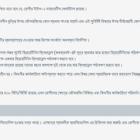
রে নিশ্চিত হতে হবে যে, রোগীর টাইপ-২ ডায়াবেটিস মেলাইটাস রয়েছে।
্ধি কালীন বৃদ্ধির উপর মেটফরমিনের কোন প্রভাব পাওয়া যায়নি এবং এই সুনির্দিষ্ট বিষয়ের উপর দীর্ঘমেয়
।
টির ব্যবস্থাপত্র দেওয়ার সময় বিশেষ সতর্কতা অবলম্বন নির্দেশিত।
ৎসা শুরুর পূর্বেই ক্রিয়েটিনিন ক্লিয়ারেন্স (ককক্রফট-গল্ট সূত্র ব্যবহার করে রক্তে ক্রিয়েটিনিনের পরি
ে একবার ক্রিয়েটিনিন ক্লিয়ারেন্স পর্যবেক্ষণ করতে হবে।
তম মাত্রায় রয়েছে তাদের বছরে কমপক্ষে দুই থেকে চার বার ক্লিয়ারেন্স পর্যবেক্ষণ করতে হবে।
িহীন হয়। কিডনীর কার্যকারিতা ক্ষতিগ্রস্ত করতে পারে এমন বিষয় যেমন প্রারম্ভিক ভাবে রক্তচাপ নিয়ন্ত্
আর <৩০ মিলি/মিনিট রয়েছে এমন রোগীদের ক্ষেত্রে মেটফরমিন নিষিদ্ধ এবং কিডনীর কার্যকারিতা পরিবর্
অ্যাসিডোসিস হওয়ার তথ্য আছে। এক্ষেত্রে ল্যাকটিক অ্যাসিডোসিস এর চিকিৎসা করা জরুরি এবং রোগীক