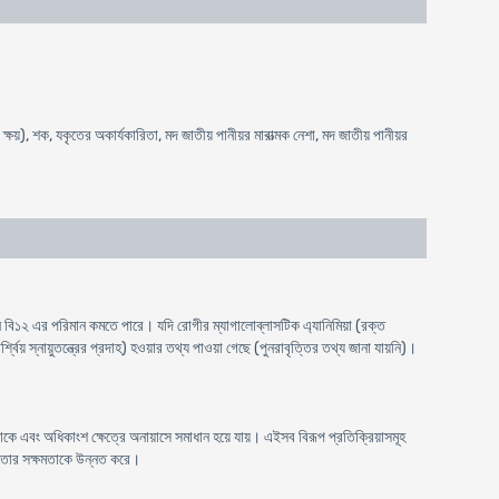
্ষয়), শক, যকৃতের অকার্যকারিতা, মদ জাতীয় পানীয়র মারাত্মক নেশা, মদ জাতীয় পানীয়র
ন বি১২ এর পরিমান কমতে পারে। যদি রোগীর ম্যাগালোব্লাসটিক এ্যানিমিয়া (রক্ত
য় স্নায়ুতন্ত্রের প্রদাহ) হওয়ার তথ্য পাওয়া গেছে (পুনরাবৃত্তির তথ্য জানা যায়নি)।
 থাকে এবং অধিকাংশ ক্ষেত্রে অনায়াসে সমাধান হয়ে যায়। এইসব বিরূপ প্রতিক্রিয়াসমূহ
শীলতার সক্ষমতাকে উন্নত করে।