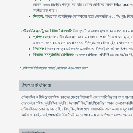
দৈনিক ২০০০ মিঃগ্রাঃ পর্যন্ত দেয়া যায়। যেসব রোগীদের অধিক Glucose এর নি
সহনীয় হতে পারে।
শিশুদের
: সাধারনত প্রারম্ভিক সেবনমাত্রা হচ্ছে মেটফরমিন ৫০০ মিঃগ্রাঃ দিন
মেটফরমিন এক্সটেন্ডেড রিলিস ট্যাবলেটে
: ইহা পুরোটা একসাথে মুখে সেবন করতে হবে এবং
প্রাপ্তবয়স্কদের
: মেটফরমিন এক্স.আর. এর সাধারণ প্রারম্ভিক মাত্রা হচ্ছে রা
একবারে সেবন করতে হবে অথবা ১০০০ মিলিগ্রাম করে দিনে দুইবার খাবারের সাথে
শিশুদের
: শিশুদের ক্ষেত্রে মেটফরমিন এক্সটেন্ডেড রিলিজ ট্যাবলেট এর উপর ক
কিডনির সমস্যাজনিত রোগীদের
: যে সকল রোগীদের eGFR ৩০ মিঃলিঃ/মিনিট
* রেজিস্টার্ড চিকিৎসকের পরামর্শ মোতাবেক ঔষধ সেবন করুন
'
ঔষধের মিথষ্ক্রিয়া
মেটফরমিন ও ফিউরোসেমাইড একত্রে সেবনে দীর্ঘমেয়াদী কোন প্রতিক্রিয়ার তথ্য পাওয়
প্রোকেইনামাইড, কুইনিডিন, কুইনিন, ট্রায়ামটিরিন, ট্রাইমিথোপ্রিম অথবা ভেনকোমাইসিন
মেটফরমিনের কোন প্রভাব নেই। কিছু কিছু ঔষধ যেমন থায়াজাইড এবং অন্যান্য মূত্রবর্ধক,
আইসোসরবাইড হাইপোগ্লাইসেমিয়া তৈরি করতে পারে এবং এসব ঔষধ গ্রহণের ক্ষেত্রে