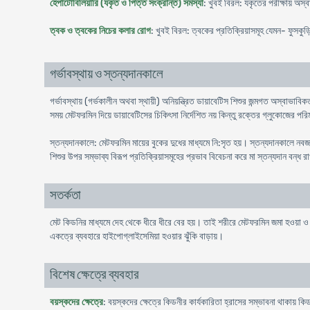
হেপাটোবিলিয়ারি (যকৃত ও পিত্ত সংক্রান্ত) সমস্যা
: খুবই বিরল: যকৃতের পরীক্ষায় অস্
ত্বক ও ত্বকের নিচের কলার রোগ
: খুবই বিরল: ত্বকের প্রতিক্রিয়াসমূহ যেমন- ফুসকুড়ি
গর্ভাবস্থায় ও স্তন্যদানকালে
গর্ভাবস্থায় (গর্ভকালীন অথবা স্থায়ী) অনিয়ন্ত্রিত ডায়াবেটিস শিশুর জন্মগত অস্বাভা
সময় মেটফরমিন দিয়ে ডায়াবেটিসের চিকিৎসা নির্দেশিত নয় কিন্তু রক্তের গ্লুকোজের 
স্তন্যদানকালে: মেটফরমিন মায়ের বুকের দুধের মাধ্যমে নি:সৃত হয়। স্তন্যদানকালে নব
শিশুর উপর সম্ভাব্য বিরূপ প্রতিক্রিয়াসমূহের প্রভাব বিবেচনা করে মা স্তন্যদান বন্ধ
সতর্কতা
মেট কিডনির মাধ্যমে দেহ থেকে ধীরে ধীরে বের হয়। তাই শরীরে মেটফরমিন জমা হওয়া ও
একত্রে ব্যবহারে হাইপোগ্লাইসেমিয়া হওয়ার ঝুঁকি বাড়ায়।
বিশেষ ক্ষেত্রে ব্যবহার
বয়স্কদের ক্ষেত্রে
: বয়স্কদের ক্ষেত্রে কিডনীর কার্যকারিতা হ্রাসের সম্ভাবনা থাকায় 