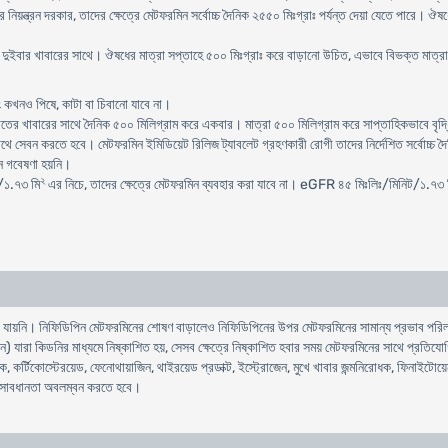
য়ন্ত্রন দরকার, তাদের ক্ষেত্রে মেটফরমিন সর্বোচ্চ দৈনিক ২৫৫০ মিঃগ্রাঃ পর্যন্ত দেয়া যেতে পারে। 
ে দুইবার খাবারের সাথে। ঔষধের মাত্রা সপ্তাহে ৫০০ মিঃগ্রাঃ করে বাড়ানো উচিত, এভাবে বিভক্ত মাত্রায়
 কখনও পিষে, কাটা বা চিবানো যাবে না।
তের খাবারের সাথে দৈনিক ৫০০ মিলিগ্রাম করে একবার। মাত্রা ৫০০ মিলিগ্রাম করে সাপ্তাহিকভাবে বৃদ্ধি ক
 সেবন করতে হবে। মেটফরমিন ইমিডিয়েট রিলিজ ট্যাবলেট গ্রহণকারী রোগী তাদের নির্দেশিত সর্বোচ্চ দৈন
োন গবেষণা হয়নি।
২
/১.৭৩ মি
এর নিচে, তাদের ক্ষেত্রে মেটফরমিন ব্যবহার করা যাবে না। eGFR ৪৫ মিঃলিঃ/মিনিট/১.৭৩ 
া যায়নি। নিফিডিপিন মেটফরমিনের শোষণ বাড়ালেও নিফিডিপিনের উপর মেটফরমিনের সামান্য প্রভাব পরিলক্
) যারা কিডনির মাধ্যমে নিষ্কাশিত হয়, সেসব ক্ষেত্রে নিষ্কাশিত হবার সময় মেটফরমিনের সাথে প্রতিযোগ
 কর্টিকোস্টেরয়েড, ফেনোথায়াজিন, থাইরয়েড প্রডাক্ট, ইস্ট্রোজেন, মুখে খাবার জন্মনিরোধক, ফিনাইটোয
 সাবধানতা অবলম্বন করতে হবে।