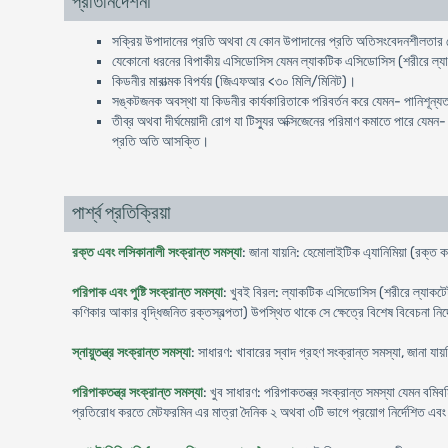
প্রতিনির্দেশনা
সক্রিয় উপাদানের প্রতি অথবা যে কোন উপাদানের প্রতি অতিসংবেদনশীলতার ক
যেকোনো ধরনের বিপাকীয় এসিডোসিস যেমন ল্যাকটিক এসিডোসিস (শরীরে ল্যাকট
কিডনীর মারাত্মক বিপর্যয় (জিএফআর <৩০ মিলি/মিনিট)।
সঙ্কটজনক অবস্থা যা কিডনীর কার্যকারিতাকে পরিবর্তন করে যেমন- পানিশূন্যত
তীব্র অথবা দীর্ঘমেয়াদী রোগ যা টিস্যুর অক্সিজেনের পরিমাণ কমাতে পারে যেমন- 
প্রতি অতি আসক্তি।
পার্শ্ব প্রতিক্রিয়া
রক্ত এবং লসিকানালী সংক্রান্ত সমস্যা
: জানা যায়নি: হেমোলাইটিক এ্যানিমিয়া (রক্ত ক
পরিপাক এবং পুষ্টি সংক্রান্ত সমস্যা
: খুবই বিরল: ল্যাকটিক এসিডোসিস (শরীরে ল্যাকটেট
কণিকার আকার বৃদ্ধিজনিত রক্তস্বল্পতা) উপস্থিত থাকে সে ক্ষেত্রে বিশেষ বিবেচনা নির্দে
স্নায়ুতন্ত্র সংক্রান্ত সমস্যা
: সাধারণ: খাবারের স্বাদ গ্রহণ সংক্রান্ত সমস্যা, জানা য
পরিপাকতন্ত্র সংক্রান্ত সমস্যা
: খুব সাধারণ: পরিপাকতন্ত্র সংক্রান্ত সমস্যা যেমন বমিবম
প্রতিরোধ করতে মেটফরমিন এর মাত্রা দৈনিক ২ অথবা ৩টি ভাগে প্রয়োগ নির্দেশিত এবং 