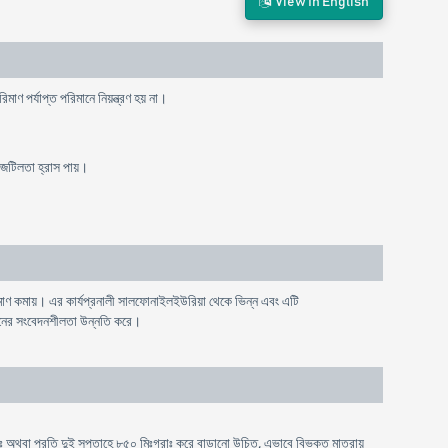
View In English
রিমাণ
পর্যাপ্ত
পরিমানে
নিয়ন্ত্রণ
হয়
না
।
জটিলতা
হ্রাস
পায়
।
িমাণ কমায়। এর কার্যপ্রনালী সালফোনাইলইউরিয়া থেকে ভিন্ন এবং এটি
িনের সংবেদনশীলতা উন্নতি করে।
াঃ অথবা প্রতি দুই সপ্তাহে ৮৫০ মিঃগ্রাঃ করে বাড়ানো উচিত, এভাবে বিভক্ত মাত্রায়