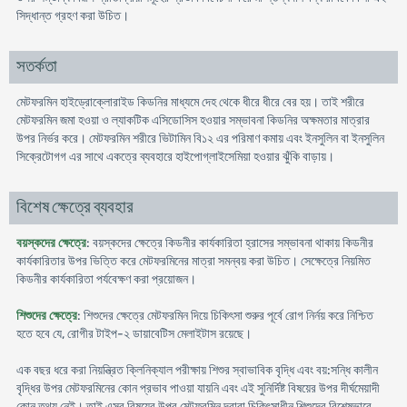
সিদ্ধান্ত গ্রহণ করা উচিত।
সতর্কতা
মেটফরমিন হাইড্রোক্লোরাইড কিডনির মাধ্যমে দেহ থেকে ধীরে ধীরে বের হয়। তাই শরীরে
মেটফরমিন জমা হওয়া ও ল্যাকটিক এসিডোসিস হওয়ার সম্ভাবনা কিডনির অক্ষমতার মাত্রার
উপর নির্ভর করে। মেটফরমিন শরীরে ভিটামিন বি১২ এর পরিমাণ কমায় এবং ইনসুলিন বা ইনসুলিন
সিক্রেটোগগ এর সাথে একত্রে ব্যবহারে হাইপোগ্লাইসেমিয়া হওয়ার ঝুঁকি বাড়ায়।
বিশেষ ক্ষেত্রে ব্যবহার
বয়স্কদের ক্ষেত্রে
: বয়স্কদের ক্ষেত্রে কিডনীর কার্যকারিতা হ্রাসের সম্ভাবনা থাকায় কিডনীর
কার্যকারিতার উপর ভিত্তি করে মেটফরমিনের মাত্রা সমন্বয় করা উচিত। সেক্ষেত্রে নিয়মিত
কিডনীর কার্যকারিতা পর্যবেক্ষণ করা প্রয়োজন।
শিশুদের ক্ষেত্রে
: শিশুদের ক্ষেত্রে মেটফরমিন দিয়ে চিকিৎসা শুরুর পূর্বে রোগ নির্নয় করে নিশ্চিত
হতে হবে যে, রোগীর টাইপ-২ ডায়াবেটিস মেলাইটাস রয়েছে।
এক বছর ধরে করা নিয়ন্ত্রিত ক্লিনিক্যাল পরীক্ষায় শিশুর স্বাভাবিক বৃদ্ধি এবং বয়:সন্ধি কালীন
বৃদ্ধির উপর মেটফরমিনের কোন প্রভাব পাওয়া যায়নি এবং এই সুনির্দিষ্ট বিষয়ের উপর দীর্ঘমেয়াদী
কোন তথ্য নেই। তাই এসব বিষয়ের উপর মেটফরমিন দ্বারা চিকিৎসাধীন শিশুদের বিশেষভাবে