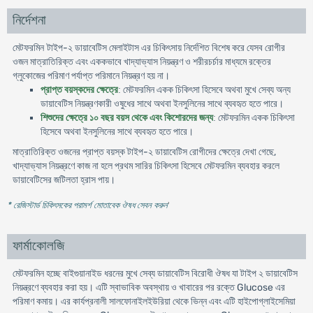
নির্দেশনা
-
মেটফরমিন টাইপ
২
ডায়াবেটিস
মেলাইটাস
এর
চিকিৎসায়
নির্দেশিত
বিশেষ
করে
যেসব
রোগীর
ওজন
মাত্রাতিরিক্ত
এবং
এককভাবে
খাদ্যাভ্যাস
নিয়ন্ত্রণ
ও
শরীরচর্চার
মাধ্যমে
রক্তের
গ্লুকোজের
পরিমাণ
পর্যাপ্ত
পরিমানে
নিয়ন্ত্রণ
হয়
না
।
মেটফরমিন
প্রাপ্ত
বয়স্কদের
ক্ষেত্রে
:
একক
চিকিৎসা
হিসেবে
অথবা
মুখে
সেব্য
অন্য
ডায়াবেটিস
নিয়ন্ত্রণকারী
ওষুধের
সাথে
অথবা
ইনসুলিনের
সাথে
ব্যবহৃত
হতে
পারে
।
মেটফরমিন
শিশুদের
ক্ষেত্রে
১০
বছর
বয়স
থেকে
এবং
কিশোরদের
জন্য
:
একক
চিকিৎসা
হিসেবে
অথবা
ইনসুলিনের
সাথে
ব্যবহৃত
হতে
পারে
।
মাত্রাতিরিক্ত
-
,
ওজনের
প্রাপ্ত
বয়স্ক
টাইপ
২
ডায়াবেটিস
রোগীদের
ক্ষেত্রে
দেখা
গেছে
খাদ্যাভ্যাস
নিয়ন্ত্রণে
কাজ
না
হলে
প্রথম
সারির
চিকিৎসা
হিসেবে
মেটফরমিন
ব্যবহার
করলে
ডায়াবেটিসের
জটিলতা
হ্রাস
পায়
।
* রেজিস্টার্ড চিকিৎসকের পরামর্শ মোতাবেক ঔষধ সেবন করুন
'
ফার্মাকোলজি
মেটফরমিন হচ্ছে বাইগুয়ানাইড ধরনের মুখে সেব্য ডায়াবেটিস বিরোধী ঔষধ যা টাইপ ২ ডায়াবেটিস
নিয়ন্ত্রণে ব্যবহার করা হয়। এটি স্বাভাবিক অবস্থায় ও খাবারের পর রক্তে Glucose এর
পরিমাণ কমায়। এর কার্যপ্রনালী সালফোনাইলইউরিয়া থেকে ভিন্ন এবং এটি হাইপোগ্লাইসেমিয়া