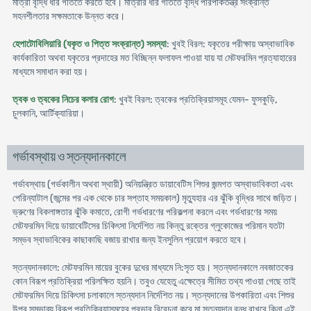
মাত্রা বৃদ্ধি ধীর গতিতে করতে হবে। মাত্রার ধীর গতিতে বৃদ্ধি পরিপাকতন্ত্র সংক্রান্ত
সহনশীলতার সক্ষমতাকে উন্নত করে।
হেপাটোবিলিয়ারি (যকৃত ও পিত্ত সংক্রান্ত) সমস্যা
: খুবই বিরল: যকৃতের পরীক্ষায় অস্বাভাবিক
কার্যকারিতা অথবা যকৃতের প্রদাহের মত বিচ্ছিন্ন ফলাফল পাওয়া যায় যা মেটফরমিন প্রত্যাহারের
মাধ্যমে সমাধান করা হয়।
ত্বক ও ত্বকের নিচের কলার রোগ
: খুবই বিরল: ত্বকের প্রতিক্রিয়াসমূহ যেমন- ফুসকুড়ি,
চুলকানি, আর্টিক্যারিয়া।
গর্ভাবস্থায় ও স্তন্যদানকালে
গর্ভাবস্থায় (গর্ভকালীন অথবা স্থায়ী) অনিয়ন্ত্রিত ডায়াবেটিস শিশুর জন্মগত অস্বাভাবিকতা এবং
পেরিন্যাটাল (জন্মের পর এক থেকে চার সপ্তাহ সময়কাল) মৃত্যুহার এর ঝুঁকি বৃদ্ধির সাথে জড়িত।
ভ্রুণের বিকলাঙ্গতার ঝুঁকি কমাতে, রোগী গর্ভধারণের পরিকল্পনা করলে এবং গর্ভধারণের সময়
মেটফরমিন দিয়ে ডায়াবেটিসের চিকিৎসা নির্দেশিত নয় কিন্তু রক্তের গ্লুকোজের পরিমান যতটা
সম্ভব স্বাভাবিকের কাছাকাছি বজায় রাখার জন্য ইনসুলিন প্রয়োগ করতে হবে।
স্তন্যদানকালে: মেটফরমিন মায়ের বুকের দুধের মাধ্যমে নি:সৃত হয়। স্তন্যদানকালে নবজাতকের
কোন বিরূপ প্রতিক্রিয়া পরিলক্ষিত হয়নি। তবুও যেহেতু এক্ষেত্রে সীমিত তথ্য পাওয়া গেছে তাই
মেটফরমিন দিয়ে চিকিৎসা চলাকালে স্তন্যদান নির্দেশিত নয়। স্তন্যদানের উপকারিতা এবং শিশুর
উপর সম্ভাব্য বিরূপ প্রতিক্রিয়াসমূহের প্রভাব বিবেচনা করে মা স্তন্যদান বন্ধ রাখবে কিনা এই