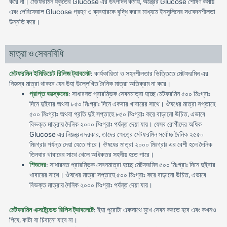
করে না। মেটফরমিন যকৃতের Glucose এর উৎপাদন কমায়, অন্ত্রের Glucose শোষণ কমায়
এবং পেরিফেরাল Glucose গ্রহণ ও ব্যবহারকে বৃদ্ধি করার মাধ্যমে ইনসুলিনের সংবেদনশীলতা
উন্নতি করে।
মাত্রা ও সেবনবিধি
মেটফরমিন ইমিডিয়েট রিলিজ ট্যাবলেট
: কার্যকারিতা ও সহনশীলতার ভিত্তিতে মেটফরমিন এর
নিজস্ব মাত্রা থাকবে যেন উহা উল্লে­খিত দৈনিক মাত্রা অতিক্রম না করে।
প্রাপ্ত বয়স্কদের
: সাধারনত প্রারম্ভিক সেবনমাত্রা হচ্ছে মেটফরমিন ৫০০ মিঃগ্রাঃ
দিনে দুইবার অথবা ৮৫০ মিঃগ্রাঃ দিনে একবার খাবারের সাথে। ঔষধের মাত্রা সপ্তাহে
৫০০ মিঃগ্রাঃ অথবা প্রতি দুই সপ্তাহে ৮৫০ মিঃগ্রাঃ করে বাড়ানো উচিত, এভাবে
বিভক্ত মাত্রায় দৈনিক ২০০০ মিঃগ্রাঃ পর্যন্ত দেয়া যায়। যেসব রোগীদের অধিক
Glucose এর নিয়ন্ত্রন দরকার, তাদের ক্ষেত্রে মেটফরমিন সর্বোচ্চ দৈনিক ২৫৫০
মিঃগ্রাঃ পর্যন্ত দেয়া যেতে পারে। ঔষধের মাত্রা ২০০০ মিঃগ্রাঃ এর বেশী হলে দৈনিক
তিনবার খাবারের সাথে খেলে অধিকতর সহনীয় হতে পারে।
শিশুদের
: সাধারনত প্রারম্ভিক সেবনমাত্রা হচ্ছে মেটফরমিন ৫০০ মিঃগ্রাঃ দিনে দুইবার
খাবারের সাথে। ঔষধের মাত্রা সপ্তাহে ৫০০ মিঃগ্রাঃ করে বাড়ানো উচিত, এভাবে
বিভক্ত মাত্রায় দৈনিক ২০০০ মিঃগ্রাঃ পর্যন্ত দেয়া যায়।
মেটফরমিন এক্সটেন্ডেড রিলিস ট্যাবলেটে
: ইহা পুরোটা একসাথে মুখে সেবন করতে হবে এবং কখনও
পিষে, কাটা বা চিবানো যাবে না।