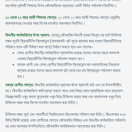
বয়:সন্ধি পূর্ববর্তী শিশুদের উপর মেটফরমিনের প্রভাবের একটি নিবিড় পর্যবেক্ষণ নির্দেশিত।
১০ থেকে ১২ বছর বয়সী শিশুদের ক্ষেত্রে
: ১০ থেকে ১২ বছর বয়সী শিশুদের ক্ষেত্রে ওষুধটির
ব্যবস্থাপত্র দেওয়ার সময় বিশেষ সতর্কতা অবলম্বন নির্দেশিত।
কিডনীর কার্যকারিতার উপর প্রভাব
: যেহেতু মেটফরমিন কিডনী দ্বারা নিঃসৃত হয় তাই চিকিৎসা
শুরুর পূর্বেই ক্রিয়েটিনিন ক্লিয়ারেন্স (ককক্রফট-গল্ট সূত্র ব্যবহার করে রক্তে ক্রিয়েটিনিনের
পরিমান থেকে এটি নির্ধারণ করা যাবে) নির্ধারণ করতে হবে এবং তারপর-
যেসব রোগীর কিডনীর কার্যকারিতা স্বাভাবিক রয়েছে তাদের ক্ষেত্রে বছরে কমপক্ষে
একবার ক্রিয়েটিনিন ক্লিয়ারেন্স পর্যবেক্ষণ করতে হবে।
বয়স্ক রোগী এবং যেসব রোগীর ক্রিয়েটিনিন ক্লিয়ারেন্স মান স্বাভাবিকের নিম্নতম
মাত্রায় রয়েছে তাদের বছরে কমপক্ষে দুই থেকে চার বার ক্লিয়ারেন্স পর্যবেক্ষণ করতে
হবে।
বয়স্ক রোগীর ক্ষেত্রে
: কিডনীর কার্যকারিতা হ্রাসের ঘটনা প্রায়শই ঘটে এবং তা উপসর্গবিহীন
হয়। কিডনীর কার্যকারিতা ক্ষতিগ্রস্ত করতে পারে এমন বিষয় যেমন প্রারম্ভিক ভাবে রক্তচাপ
নিয়ন্ত্রণকারী ওষুধ অথবা মুত্রবর্ধক ওষুধ দিয়ে চিকিৎসা করার সময় এবং ব্যথানাশক ওষুধ দিয়ে
চিকিৎসা শুরুর সময় বিশেষ সতর্কতা অবলম্বন করা উচিত।
চিকিৎসা শুরুর পূর্বে এবং পরবর্তীর্তে নিয়মিতভাবে জিএফআর পরিমাপ করা উচিৎ। জিএফআর <৩০
মিলি/মিনিট রয়েছে এমন রোগীদের ক্ষেত্রে মেটফরমিন নিষিদ্ধ এবং কিডনীর কার্যকারিতা পরিবর্তন
হয় এমন অবস্থার উপস্থিতিতে মেটফরমিন সাময়িকভাবে প্রত্যাহার করা উচিৎ।