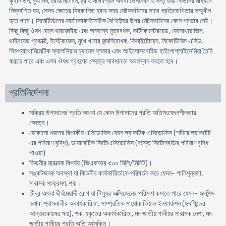
কুইনিডিন, কুইনিন, ট্রায়ামটিরিন, ট্রাইমিথোপ্রিম অথবা ভেনকোমাইসিন) যারা কিডনির মাধ্যমে
নিষ্কাশিত হয়, সেসব ক্ষেত্রে নিষ্কাশিত হবার সময় মেটফরমিনের সাথে প্রতিযোগিতার সম্মুখীন
হতে পারে। সিমেটিডিনের ফার্মাকোকাইনেটিক বৈশিষ্ট্যের উপর মেটফরমিনের কোন প্রভাব নেই।
কিছু কিছু ঔষধ যেমন থায়াজাইড এবং অন্যান্য মূত্রবর্ধক, কর্টিকোস্টেরয়েড, ফেনোথায়াজিন,
থাইরয়েড প্রডাক্ট, ইস্ট্রোজেন, মুখে খাবার জন্মনিরোধক, ফিনাইটোয়েন, নিকোটিনিক এসিড,
সিমপ্যাথোমিমেটিক ক্যালসিয়াম চ্যানেল ব্লকার এবং আইসোসরবাইড হাইপোগ্লাইসেমিয়া তৈরি
করতে পারে এবং এসব ঔষধ গ্রহণের ক্ষেত্রে সাবধানতা অবলম্বন করতে হবে।
প্রতিনির্দেশনা
সক্রিয় উপাদানের প্রতি অথবা যে কোন উপাদানের প্রতি অতিসংবেদনশীলতার
ক্ষেত্রে।
যেকোনো ধরনের বিপাকীয় এসিডোসিস যেমন ল্যাকটিক এসিডোসিস (শরীরে ল্যাকটেট
এর পরিমাণ বৃদ্ধি), ডায়াবেটিক কিটোএসিডোসিস (রক্তে কিটোনবডির পরিমাণ বৃদ্ধি
পাওয়া)
কিডনীর মারাত্মক বিপর্যয় (জিএফআর <৩০ মিলি/মিনিট)।
সঙ্কটজনক অবস্থা যা কিডনীর কার্যকারিতাকে পরিবর্তন করে যেমন- পানিশূন্যতা,
মারাত্মক সংক্রমণ, শক।
তীব্র অথবা দীর্ঘমেয়াদী রোগ যা টিস্যুর অক্সিজেনের পরিমাণ কমাতে পারে যেমন- হৃদপিন্ড
অথবা শ্বাসনালীর অকার্যকারিতা, সাম্প্রতিক মায়োকার্ডিয়াল ইনফার্কশন (হৃদপিন্ডের
আন্তঃকোষের ক্ষয়), শক, যকৃতের অকার্যকারিতা, মদ জাতীয় পানীয়র মারাত্মক নেশা, মদ
জাতীয় পানীয়র প্রতি অতি আসক্তি।