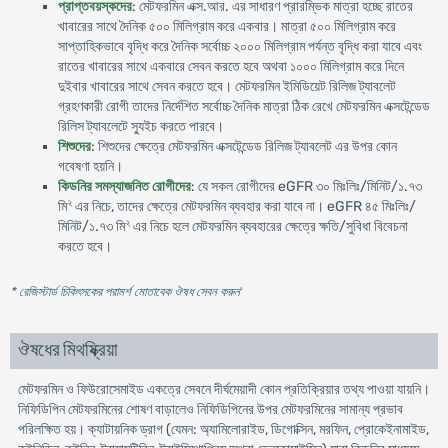
প্রাপ্তবয়স্কদের
: মেটফরমিন এক্স.আর. এর সাধারণ প্রারম্ভিক মাত্রা হচ্ছে রাতের
খাবারের সাথে দৈনিক ৫০০ মিলিগ্রাম করে একবার। মাত্রা ৫০০ মিলিগ্রাম করে
সাপ্তাহিকভাবে বৃদ্ধি করে দৈনিক সর্বোচ্চ ২০০০ মিলিগ্রাম পর্যন্ত বৃদ্ধি করা যাবে এবং
রাতের খাবারের সাথে একবারে সেবন করতে হবে অথবা ১০০০ মিলিগ্রাম করে দিনে
দুইবার খাবারের সাথে সেবন করতে হবে। মেটফরমিন ইমিডিয়েট রিলিজ ট্যাবলেট
গ্রহণকারী রোগী তাদের নির্দেশিত সর্বোচ্চ দৈনিক মাত্রা ঠিক রেখে মেটফরমিন এক্সটেন্ডেড
রিলিস ট্যাবলেটে স্যুইচ করতে পারবে।
শিশুদের
: শিশুদের ক্ষেত্রে মেটফরমিন এক্সটেন্ডেড রিলিজ ট্যাবলেট এর উপর কোন
গবেষণা হয়নি।
কিডনির সমস্যাজনিত রোগীদের
: যে সকল রোগীদের eGFR ৩০ মিঃলিঃ/মিনিট/১.৭৩
২
মি
এর নিচে, তাদের ক্ষেত্রে মেটফরমিন ব্যবহার করা যাবে না। eGFR ৪৫ মিঃলিঃ/
২
মিনিট/১.৭৩ মি
এর নিচে হলে মেটফরমিন ব্যবহারের ক্ষেত্রে ক্ষতি/সুবিধা বিবেচনা
করতে হবে।
* রেজিস্টার্ড চিকিৎসকের পরামর্শ মোতাবেক ঔষধ সেবন করুন
'
ঔষধের মিথষ্ক্রিয়া
মেটফরমিন ও ফিউরোসেমাইড একত্রে সেবনে দীর্ঘমেয়াদী কোন প্রতিক্রিয়ার তথ্য পাওয়া যায়নি।
নিফিডিপিন মেটফরমিনের শোষণ বাড়ালেও নিফিডিপিনের উপর মেটফরমিনের সামান্য প্রভাব
পরিলক্ষিত হয়। ক্যাটায়নিক ড্রাগ (যেমন: অ্যামিলোরাইড, ডিগোক্সিন, মরফিন, প্রোকেইনামাইড,