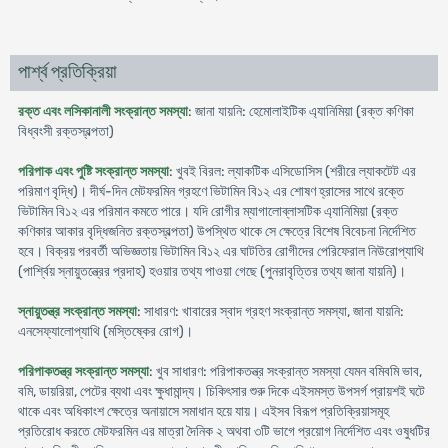
পার্শ্ব প্রতিক্রিয়া
রক্ত এবং লসিকানালী সংক্রান্ত সমস্যা
: জানা যায়নি: হেমোলাইটিক এ্যানিমিয়া (রক্ত কণিকা
বিধ্বংসী রক্তস্বল্পতা)
পরিপাক এবং পুষ্টি সংক্রান্ত সমস্যা
: খুবই বিরল: ল্যাকটিক এসিডোসিস (শরীরে ল্যাকটেট এর
পরিমাণ বৃদ্ধি)। দীর্ঘ-দিন মেটফরমিন গ্রহণে ভিটামিন বি১২ এর শোষণ হ্রাসের সাথে রক্তে
ভিটামিন বি১২ এর পরিমান কমতে পারে। যদি রোগীর ম্যাগালোব্লাসটিক এ্যানিমিয়া (রক্ত
কণিকার আকার বৃদ্ধিজনিত রক্তস্বল্পতা) উপস্থিত থাকে সে ক্ষেত্রে বিশেষ বিবেচনা নির্দেশিত
হবে। বিক্রয় পরবর্তী অভিজ্ঞতায় ভিটামিন বি১২ এর ঘাটতির রোগীদের পেরিফেরাল নিউরোপ্যাথি
(পার্শ্বিয় স্নায়ুতন্ত্রের প্রদাহ) হওয়ার তথ্য পাওয়া গেছে (পুনরাবৃত্তির তথ্য জানা যায়নি)।
স্নায়ুতন্ত্র সংক্রান্ত সমস্যা
: সাধারণ: খাবারের স্বাদ গ্রহণ সংক্রান্ত সমস্যা, জানা যায়নি:
এনসেফ্যালোপ্যাথি (মস্তিষ্কের রোগ)।
পরিপাকতন্ত্র সংক্রান্ত সমস্যা
: খুব সাধারণ: পরিপাকতন্ত্র সংক্রান্ত সমস্যা যেমন বমিবমি ভাব,
বমি, ডায়রিয়া, পেটের ব্যথা এবং ক্ষুধামান্দ্য। চিকিৎসার শুরু দিকে এইসমস্ত উপসর্গ প্রায়শই ঘটে
থাকে এবং অধিকাংশ ক্ষেত্রে অনায়াসে সমাধান হয়ে যায়। এইসব বিরূপ প্রতিক্রিয়াসমূহ
প্রতিরোধ করতে মেটফরমিন এর মাত্রা দৈনিক ২ অথবা ৩টি ভাগে প্রয়োগ নির্দেশিত এবং ওষুধটির