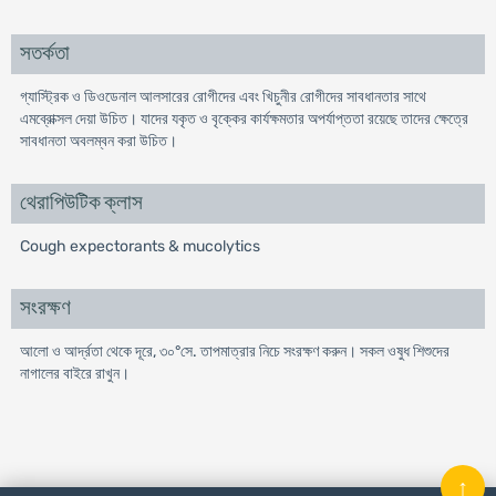
সতর্কতা
গ্যাস্ট্রিক ও ডিওডেনাল আলসারের রোগীদের এবং খিচুনীর রোগীদের সাবধানতার সাথে
এমব্রোক্সল দেয়া উচিত। যাদের যকৃত ও বৃক্কের কার্যক্ষমতার অপর্যাপ্ততা রয়েছে তাদের ক্ষেত্রে
সাবধানতা অবলম্বন করা উচিত।
থেরাপিউটিক ক্লাস
Cough expectorants & mucolytics
সংরক্ষণ
আলো ও আর্দ্রতা থেকে দূরে, ৩০°সে. তাপমাত্রার নিচে সংরক্ষণ করুন। সকল ওষুধ শিশুদের
নাগালের বাইরে রাখুন।
↑