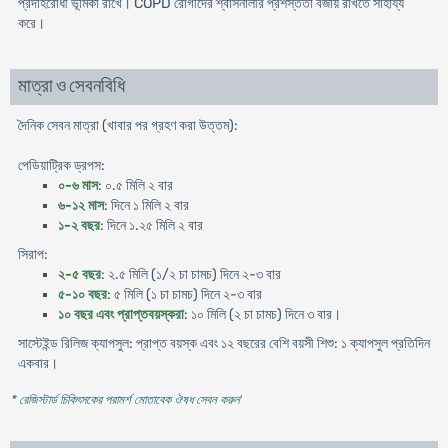
প্রদাহরোধী ভূমিকা রাখে। COPD রোগীদের শ্বাসনালীর প্রশস্ততা বজায় রাখতে সাহায্য
করে।
মাত্রা ও সেবনবিধি
দৈনিক সেবন মাত্রা (খাবার পর গ্রহণ করা উত্তম):
পেডিয়াট্রিক ড্রপস:
০-৬ মাস
: ০.৫ মিলি ২ বার
৬-১২ মাস
: দিনে ১ মিলি ২ বার
১-২ বছর
: দিনে ১.২৫ মিলি ২ বার
সিরাপ:
২-৫ বছর
: ২.৫ মিলি (১/২ চা চামচ) দিনে ২-৩ বার
৫-১০ বছর
: ৫ মিলি (১ চা চামচ) দিনে ২-৩ বার
১০ বছর এবং প্রাপ্তবয়স্করা
: ১০ মিলি (২ চা চামচ) দিনে ৩ বার।
সাস্টেইন্ড রিলিজ ক্যাপসুল: প্রাপ্ত বয়স্ক এবং ১২ বছরের বেশি বয়সী শিশু: ১ ক্যাপসুল প্রতিদিন
একবার।
* রেজিস্টার্ড চিকিৎসকের পরামর্শ মোতাবেক ঔষধ সেবন করুন
'