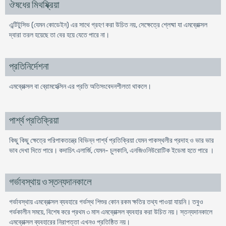
ঔষধের মিথষ্ক্রিয়া
এন্টিটুসিভ (যেমন কোডেইন) এর সাথে গ্রহণ করা উচিত নয়, সেক্ষেত্রে শ্লেষ্মা যা এমব্রোক্সল
দ্বারা তরল হয়েছে তা বের হয়ে যেতে পারে না।
প্রতিনির্দেশনা
এমব্রোক্সল বা ব্রোমহেক্সিন এর প্রতি অতিসংবেদনশীলতা থাকলে।
পার্শ্ব প্রতিক্রিয়া
কিছু কিছু ক্ষেত্রে পরিপাকতন্ত্রে বিভিন্ন পার্শ্ব প্রতিক্রিয়া যেমন পাকস্থলীর প্রদাহ ও ভার ভার
ভাব দেখা দিতে পারে। কদাচিৎ এলার্জি, যেমন- চুলকানি, এনজিওনিউরোটিক ইডেমা হতে পারে ।
গর্ভাবস্থায় ও স্তন্যদানকালে
গর্ভাবস্থায় এমব্রোক্সল ব্যবহারে গর্ভস্থ শিশুর কোন রকম ক্ষতির তথ্য পাওয়া যায়নি। তবুও
গর্ভকালীন সময়ে, বিশেষ করে প্রথম ৩ মাস এমব্রোক্সল ব্যবহার করা উচিত নয়। স্তন্যদানকালে
এমব্রোক্সল ব্যবহারের নিরাপত্তা এখনও প্রতিষ্ঠিত নয়।