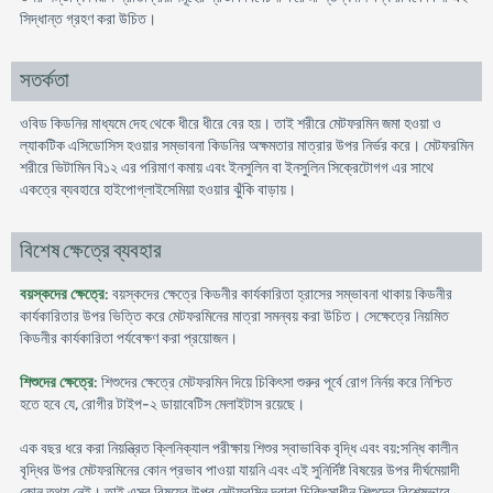
সিদ্ধান্ত গ্রহণ করা উচিত।
সতর্কতা
ওবিড কিডনির মাধ্যমে দেহ থেকে ধীরে ধীরে বের হয়। তাই শরীরে মেটফরমিন জমা হওয়া ও
ল্যাকটিক এসিডোসিস হওয়ার সম্ভাবনা কিডনির অক্ষমতার মাত্রার উপর নির্ভর করে। মেটফরমিন
শরীরে ভিটামিন বি১২ এর পরিমাণ কমায় এবং ইনসুলিন বা ইনসুলিন সিক্রেটোগগ এর সাথে
একত্রে ব্যবহারে হাইপোগ্লাইসেমিয়া হওয়ার ঝুঁকি বাড়ায়।
বিশেষ ক্ষেত্রে ব্যবহার
বয়স্কদের ক্ষেত্রে
: বয়স্কদের ক্ষেত্রে কিডনীর কার্যকারিতা হ্রাসের সম্ভাবনা থাকায় কিডনীর
কার্যকারিতার উপর ভিত্তি করে মেটফরমিনের মাত্রা সমন্বয় করা উচিত। সেক্ষেত্রে নিয়মিত
কিডনীর কার্যকারিতা পর্যবেক্ষণ করা প্রয়োজন।
শিশুদের ক্ষেত্রে
: শিশুদের ক্ষেত্রে মেটফরমিন দিয়ে চিকিৎসা শুরুর পূর্বে রোগ নির্নয় করে নিশ্চিত
হতে হবে যে, রোগীর টাইপ-২ ডায়াবেটিস মেলাইটাস রয়েছে।
এক বছর ধরে করা নিয়ন্ত্রিত ক্লিনিক্যাল পরীক্ষায় শিশুর স্বাভাবিক বৃদ্ধি এবং বয়:সন্ধি কালীন
বৃদ্ধির উপর মেটফরমিনের কোন প্রভাব পাওয়া যায়নি এবং এই সুনির্দিষ্ট বিষয়ের উপর দীর্ঘমেয়াদী
কোন তথ্য নেই। তাই এসব বিষয়ের উপর মেটফরমিন দ্বারা চিকিৎসাধীন শিশুদের বিশেষভাবে