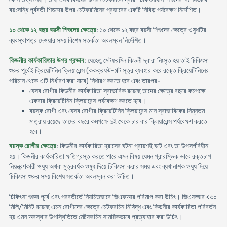
বয়:সন্ধি পূর্ববর্তী শিশুদের উপর মেটফরমিনের প্রভাবের একটি নিবিড় পর্যবেক্ষণ নির্দেশিত।
১০ থেকে ১২ বছর বয়সী শিশুদের ক্ষেত্রে
: ১০ থেকে ১২ বছর বয়সী শিশুদের ক্ষেত্রে ওষুধটির
ব্যবস্থাপত্র দেওয়ার সময় বিশেষ সতর্কতা অবলম্বন নির্দেশিত।
কিডনীর কার্যকারিতার উপর প্রভাব
: যেহেতু মেটফরমিন কিডনী দ্বারা নিঃসৃত হয় তাই চিকিৎসা
শুরুর পূর্বেই ক্রিয়েটিনিন ক্লিয়ারেন্স (ককক্রফট-গল্ট সূত্র ব্যবহার করে রক্তে ক্রিয়েটিনিনের
পরিমান থেকে এটি নির্ধারণ করা যাবে) নির্ধারণ করতে হবে এবং তারপর-
যেসব রোগীর কিডনীর কার্যকারিতা স্বাভাবিক রয়েছে তাদের ক্ষেত্রে বছরে কমপক্ষে
একবার ক্রিয়েটিনিন ক্লিয়ারেন্স পর্যবেক্ষণ করতে হবে।
বয়স্ক রোগী এবং যেসব রোগীর ক্রিয়েটিনিন ক্লিয়ারেন্স মান স্বাভাবিকের নিম্নতম
মাত্রায় রয়েছে তাদের বছরে কমপক্ষে দুই থেকে চার বার ক্লিয়ারেন্স পর্যবেক্ষণ করতে
হবে।
বয়স্ক রোগীর ক্ষেত্রে
: কিডনীর কার্যকারিতা হ্রাসের ঘটনা প্রায়শই ঘটে এবং তা উপসর্গবিহীন
হয়। কিডনীর কার্যকারিতা ক্ষতিগ্রস্ত করতে পারে এমন বিষয় যেমন প্রারম্ভিক ভাবে রক্তচাপ
নিয়ন্ত্রণকারী ওষুধ অথবা মুত্রবর্ধক ওষুধ দিয়ে চিকিৎসা করার সময় এবং ব্যথানাশক ওষুধ দিয়ে
চিকিৎসা শুরুর সময় বিশেষ সতর্কতা অবলম্বন করা উচিত।
চিকিৎসা শুরুর পূর্বে এবং পরবর্তীর্তে নিয়মিতভাবে জিএফআর পরিমাপ করা উচিৎ। জিএফআর <৩০
মিলি/মিনিট রয়েছে এমন রোগীদের ক্ষেত্রে মেটফরমিন নিষিদ্ধ এবং কিডনীর কার্যকারিতা পরিবর্তন
হয় এমন অবস্থার উপস্থিতিতে মেটফরমিন সাময়িকভাবে প্রত্যাহার করা উচিৎ।