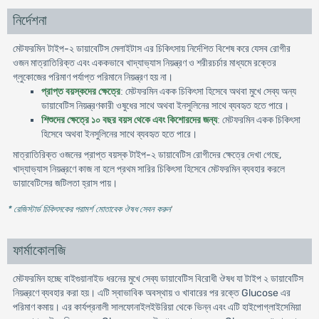
নির্দেশনা
-
মেটফরমিন টাইপ
২
ডায়াবেটিস
মেলাইটাস
এর
চিকিৎসায়
নির্দেশিত
বিশেষ
করে
যেসব
রোগীর
ওজন
মাত্রাতিরিক্ত
এবং
এককভাবে
খাদ্যাভ্যাস
নিয়ন্ত্রণ
ও
শরীরচর্চার
মাধ্যমে
রক্তের
গ্লুকোজের
পরিমাণ
পর্যাপ্ত
পরিমানে
নিয়ন্ত্রণ
হয়
না
।
মেটফরমিন
প্রাপ্ত
বয়স্কদের
ক্ষেত্রে
:
একক
চিকিৎসা
হিসেবে
অথবা
মুখে
সেব্য
অন্য
ডায়াবেটিস
নিয়ন্ত্রণকারী
ওষুধের
সাথে
অথবা
ইনসুলিনের
সাথে
ব্যবহৃত
হতে
পারে
।
মেটফরমিন
শিশুদের
ক্ষেত্রে
১০
বছর
বয়স
থেকে
এবং
কিশোরদের
জন্য
:
একক
চিকিৎসা
হিসেবে
অথবা
ইনসুলিনের
সাথে
ব্যবহৃত
হতে
পারে
।
মাত্রাতিরিক্ত
-
,
ওজনের
প্রাপ্ত
বয়স্ক
টাইপ
২
ডায়াবেটিস
রোগীদের
ক্ষেত্রে
দেখা
গেছে
খাদ্যাভ্যাস
নিয়ন্ত্রণে
কাজ
না
হলে
প্রথম
সারির
চিকিৎসা
হিসেবে
মেটফরমিন
ব্যবহার
করলে
ডায়াবেটিসের
জটিলতা
হ্রাস
পায়
।
* রেজিস্টার্ড চিকিৎসকের পরামর্শ মোতাবেক ঔষধ সেবন করুন
'
ফার্মাকোলজি
মেটফরমিন হচ্ছে বাইগুয়ানাইড ধরনের মুখে সেব্য ডায়াবেটিস বিরোধী ঔষধ যা টাইপ ২ ডায়াবেটিস
নিয়ন্ত্রণে ব্যবহার করা হয়। এটি স্বাভাবিক অবস্থায় ও খাবারের পর রক্তে Glucose এর
পরিমাণ কমায়। এর কার্যপ্রনালী সালফোনাইলইউরিয়া থেকে ভিন্ন এবং এটি হাইপোগ্লাইসেমিয়া