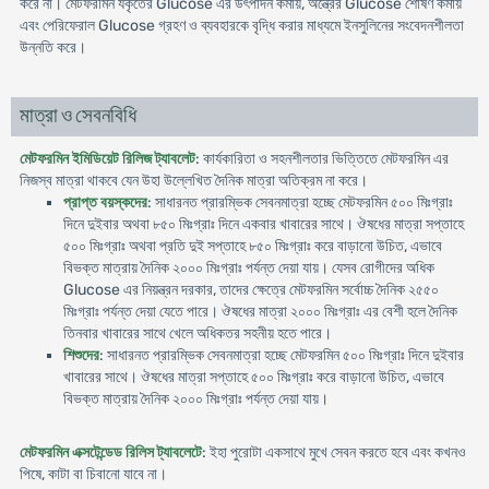
করে না। মেটফরমিন যকৃতের Glucose এর উৎপাদন কমায়, অন্ত্রের Glucose শোষণ কমায়
এবং পেরিফেরাল Glucose গ্রহণ ও ব্যবহারকে বৃদ্ধি করার মাধ্যমে ইনসুলিনের সংবেদনশীলতা
উন্নতি করে।
মাত্রা ও সেবনবিধি
মেটফরমিন ইমিডিয়েট রিলিজ ট্যাবলেট
: কার্যকারিতা ও সহনশীলতার ভিত্তিতে মেটফরমিন এর
নিজস্ব মাত্রা থাকবে যেন উহা উল্লে­খিত দৈনিক মাত্রা অতিক্রম না করে।
প্রাপ্ত বয়স্কদের
: সাধারনত প্রারম্ভিক সেবনমাত্রা হচ্ছে মেটফরমিন ৫০০ মিঃগ্রাঃ
দিনে দুইবার অথবা ৮৫০ মিঃগ্রাঃ দিনে একবার খাবারের সাথে। ঔষধের মাত্রা সপ্তাহে
৫০০ মিঃগ্রাঃ অথবা প্রতি দুই সপ্তাহে ৮৫০ মিঃগ্রাঃ করে বাড়ানো উচিত, এভাবে
বিভক্ত মাত্রায় দৈনিক ২০০০ মিঃগ্রাঃ পর্যন্ত দেয়া যায়। যেসব রোগীদের অধিক
Glucose এর নিয়ন্ত্রন দরকার, তাদের ক্ষেত্রে মেটফরমিন সর্বোচ্চ দৈনিক ২৫৫০
মিঃগ্রাঃ পর্যন্ত দেয়া যেতে পারে। ঔষধের মাত্রা ২০০০ মিঃগ্রাঃ এর বেশী হলে দৈনিক
তিনবার খাবারের সাথে খেলে অধিকতর সহনীয় হতে পারে।
শিশুদের
: সাধারনত প্রারম্ভিক সেবনমাত্রা হচ্ছে মেটফরমিন ৫০০ মিঃগ্রাঃ দিনে দুইবার
খাবারের সাথে। ঔষধের মাত্রা সপ্তাহে ৫০০ মিঃগ্রাঃ করে বাড়ানো উচিত, এভাবে
বিভক্ত মাত্রায় দৈনিক ২০০০ মিঃগ্রাঃ পর্যন্ত দেয়া যায়।
মেটফরমিন এক্সটেন্ডেড রিলিস ট্যাবলেটে
: ইহা পুরোটা একসাথে মুখে সেবন করতে হবে এবং কখনও
পিষে, কাটা বা চিবানো যাবে না।