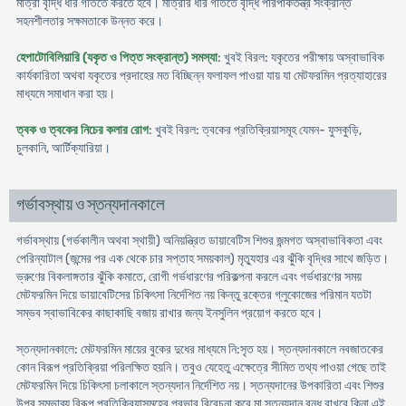
মাত্রা বৃদ্ধি ধীর গতিতে করতে হবে। মাত্রার ধীর গতিতে বৃদ্ধি পরিপাকতন্ত্র সংক্রান্ত
সহনশীলতার সক্ষমতাকে উন্নত করে।
হেপাটোবিলিয়ারি (যকৃত ও পিত্ত সংক্রান্ত) সমস্যা
: খুবই বিরল: যকৃতের পরীক্ষায় অস্বাভাবিক
কার্যকারিতা অথবা যকৃতের প্রদাহের মত বিচ্ছিন্ন ফলাফল পাওয়া যায় যা মেটফরমিন প্রত্যাহারের
মাধ্যমে সমাধান করা হয়।
ত্বক ও ত্বকের নিচের কলার রোগ
: খুবই বিরল: ত্বকের প্রতিক্রিয়াসমূহ যেমন- ফুসকুড়ি,
চুলকানি, আর্টিক্যারিয়া।
গর্ভাবস্থায় ও স্তন্যদানকালে
গর্ভাবস্থায় (গর্ভকালীন অথবা স্থায়ী) অনিয়ন্ত্রিত ডায়াবেটিস শিশুর জন্মগত অস্বাভাবিকতা এবং
পেরিন্যাটাল (জন্মের পর এক থেকে চার সপ্তাহ সময়কাল) মৃত্যুহার এর ঝুঁকি বৃদ্ধির সাথে জড়িত।
ভ্রুণের বিকলাঙ্গতার ঝুঁকি কমাতে, রোগী গর্ভধারণের পরিকল্পনা করলে এবং গর্ভধারণের সময়
মেটফরমিন দিয়ে ডায়াবেটিসের চিকিৎসা নির্দেশিত নয় কিন্তু রক্তের গ্লুকোজের পরিমান যতটা
সম্ভব স্বাভাবিকের কাছাকাছি বজায় রাখার জন্য ইনসুলিন প্রয়োগ করতে হবে।
স্তন্যদানকালে: মেটফরমিন মায়ের বুকের দুধের মাধ্যমে নি:সৃত হয়। স্তন্যদানকালে নবজাতকের
কোন বিরূপ প্রতিক্রিয়া পরিলক্ষিত হয়নি। তবুও যেহেতু এক্ষেত্রে সীমিত তথ্য পাওয়া গেছে তাই
মেটফরমিন দিয়ে চিকিৎসা চলাকালে স্তন্যদান নির্দেশিত নয়। স্তন্যদানের উপকারিতা এবং শিশুর
উপর সম্ভাব্য বিরূপ প্রতিক্রিয়াসমূহের প্রভাব বিবেচনা করে মা স্তন্যদান বন্ধ রাখবে কিনা এই