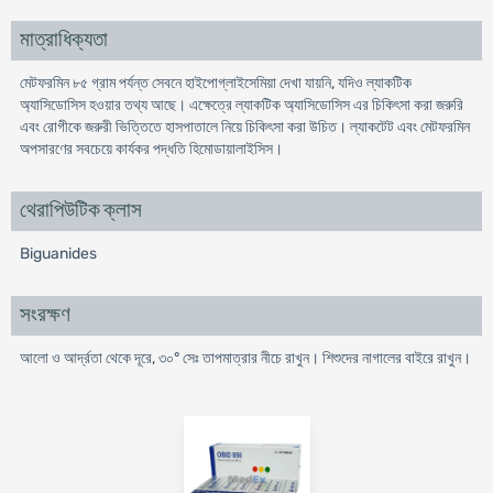
মাত্রাধিক্যতা
মেটফরমিন ৮৫ গ্রাম পর্যন্ত সেবনে হাইপোগ্লাইসেমিয়া দেখা যায়নি, যদিও ল্যাকটিক
অ্যাসিডোসিস হওয়ার তথ্য আছে। এক্ষেত্রে ল্যাকটিক অ্যাসিডোসিস এর চিকিৎসা করা জরুরি
এবং রোগীকে জরুরী ভিত্তিতে হাসপাতালে নিয়ে চিকিৎসা করা উচিত। ল্যাকটেট এবং মেটফরমিন
অপসারণের সবচেয়ে কার্যকর পদ্ধতি হিমোডায়ালাইসিস।
থেরাপিউটিক ক্লাস
Biguanides
সংরক্ষণ
আলো ও আর্দ্রতা থেকে দূরে, ৩০° সেঃ তাপমাত্রার নীচে রাখুন। শিশুদের নাগালের বাইরে রাখুন।