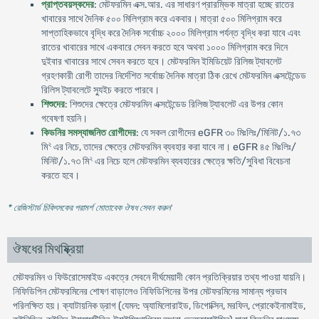
প্রাপ্তবয়স্কদের
: মেটফরমিন এক্স.আর. এর সাধারণ প্রারম্ভিক মাত্রা হচ্ছে রাতের
খাবারের সাথে দৈনিক ৫০০ মিলিগ্রাম করে একবার। মাত্রা ৫০০ মিলিগ্রাম করে
সাপ্তাহিকভাবে বৃদ্ধি করে দৈনিক সর্বোচ্চ ২০০০ মিলিগ্রাম পর্যন্ত বৃদ্ধি করা যাবে এবং
রাতের খাবারের সাথে একবারে সেবন করতে হবে অথবা ১০০০ মিলিগ্রাম করে দিনে
দুইবার খাবারের সাথে সেবন করতে হবে। মেটফরমিন ইমিডিয়েট রিলিজ ট্যাবলেট
গ্রহণকারী রোগী তাদের নির্দেশিত সর্বোচ্চ দৈনিক মাত্রা ঠিক রেখে মেটফরমিন এক্সটেন্ডেড
রিলিস ট্যাবলেটে স্যুইচ করতে পারবে।
শিশুদের
: শিশুদের ক্ষেত্রে মেটফরমিন এক্সটেন্ডেড রিলিজ ট্যাবলেট এর উপর কোন
গবেষণা হয়নি।
কিডনির সমস্যাজনিত রোগীদের
: যে সকল রোগীদের eGFR ৩০ মিঃলিঃ/মিনিট/১.৭৩
২
মি
এর নিচে, তাদের ক্ষেত্রে মেটফরমিন ব্যবহার করা যাবে না। eGFR ৪৫ মিঃলিঃ/
২
মিনিট/১.৭৩ মি
এর নিচে হলে মেটফরমিন ব্যবহারের ক্ষেত্রে ক্ষতি/সুবিধা বিবেচনা
করতে হবে।
* রেজিস্টার্ড চিকিৎসকের পরামর্শ মোতাবেক ঔষধ সেবন করুন
'
ঔষধের মিথষ্ক্রিয়া
মেটফরমিন ও ফিউরোসেমাইড একত্রে সেবনে দীর্ঘমেয়াদী কোন প্রতিক্রিয়ার তথ্য পাওয়া যায়নি।
নিফিডিপিন মেটফরমিনের শোষণ বাড়ালেও নিফিডিপিনের উপর মেটফরমিনের সামান্য প্রভাব
পরিলক্ষিত হয়। ক্যাটায়নিক ড্রাগ (যেমন: অ্যামিলোরাইড, ডিগোক্সিন, মরফিন, প্রোকেইনামাইড,