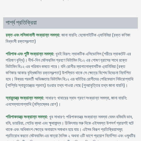
পার্শ্ব প্রতিক্রিয়া
রক্ত এবং লসিকানালী সংক্রান্ত সমস্যা
: জানা যায়নি: হেমোলাইটিক এ্যানিমিয়া (রক্ত কণিকা
বিধ্বংসী রক্তস্বল্পতা)
পরিপাক এবং পুষ্টি সংক্রান্ত সমস্যা
: খুবই বিরল: ল্যাকটিক এসিডোসিস (শরীরে ল্যাকটেট এর
পরিমাণ বৃদ্ধি)। দীর্ঘ-দিন মেটফরমিন গ্রহণে ভিটামিন বি১২ এর শোষণ হ্রাসের সাথে রক্তে
ভিটামিন বি১২ এর পরিমান কমতে পারে। যদি রোগীর ম্যাগালোব্লাসটিক এ্যানিমিয়া (রক্ত
কণিকার আকার বৃদ্ধিজনিত রক্তস্বল্পতা) উপস্থিত থাকে সে ক্ষেত্রে বিশেষ বিবেচনা নির্দেশিত
হবে। বিক্রয় পরবর্তী অভিজ্ঞতায় ভিটামিন বি১২ এর ঘাটতির রোগীদের পেরিফেরাল নিউরোপ্যাথি
(পার্শ্বিয় স্নায়ুতন্ত্রের প্রদাহ) হওয়ার তথ্য পাওয়া গেছে (পুনরাবৃত্তির তথ্য জানা যায়নি)।
স্নায়ুতন্ত্র সংক্রান্ত সমস্যা
: সাধারণ: খাবারের স্বাদ গ্রহণ সংক্রান্ত সমস্যা, জানা যায়নি:
এনসেফ্যালোপ্যাথি (মস্তিষ্কের রোগ)।
পরিপাকতন্ত্র সংক্রান্ত সমস্যা
: খুব সাধারণ: পরিপাকতন্ত্র সংক্রান্ত সমস্যা যেমন বমিবমি ভাব,
বমি, ডায়রিয়া, পেটের ব্যথা এবং ক্ষুধামান্দ্য। চিকিৎসার শুরু দিকে এইসমস্ত উপসর্গ প্রায়শই ঘটে
থাকে এবং অধিকাংশ ক্ষেত্রে অনায়াসে সমাধান হয়ে যায়। এইসব বিরূপ প্রতিক্রিয়াসমূহ
প্রতিরোধ করতে মেটফরমিন এর মাত্রা দৈনিক ২ অথবা ৩টি ভাগে প্রয়োগ নির্দেশিত এবং ওষুধটির