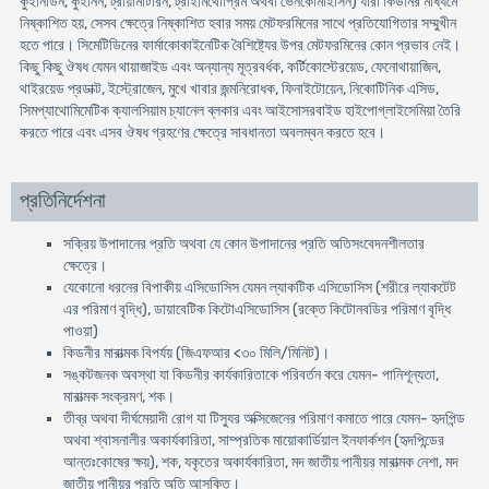
কুইনিডিন, কুইনিন, ট্রায়ামটিরিন, ট্রাইমিথোপ্রিম অথবা ভেনকোমাইসিন) যারা কিডনির মাধ্যমে
নিষ্কাশিত হয়, সেসব ক্ষেত্রে নিষ্কাশিত হবার সময় মেটফরমিনের সাথে প্রতিযোগিতার সম্মুখীন
হতে পারে। সিমেটিডিনের ফার্মাকোকাইনেটিক বৈশিষ্ট্যের উপর মেটফরমিনের কোন প্রভাব নেই।
কিছু কিছু ঔষধ যেমন থায়াজাইড এবং অন্যান্য মূত্রবর্ধক, কর্টিকোস্টেরয়েড, ফেনোথায়াজিন,
থাইরয়েড প্রডাক্ট, ইস্ট্রোজেন, মুখে খাবার জন্মনিরোধক, ফিনাইটোয়েন, নিকোটিনিক এসিড,
সিমপ্যাথোমিমেটিক ক্যালসিয়াম চ্যানেল ব্লকার এবং আইসোসরবাইড হাইপোগ্লাইসেমিয়া তৈরি
করতে পারে এবং এসব ঔষধ গ্রহণের ক্ষেত্রে সাবধানতা অবলম্বন করতে হবে।
প্রতিনির্দেশনা
সক্রিয় উপাদানের প্রতি অথবা যে কোন উপাদানের প্রতি অতিসংবেদনশীলতার
ক্ষেত্রে।
যেকোনো ধরনের বিপাকীয় এসিডোসিস যেমন ল্যাকটিক এসিডোসিস (শরীরে ল্যাকটেট
এর পরিমাণ বৃদ্ধি), ডায়াবেটিক কিটোএসিডোসিস (রক্তে কিটোনবডির পরিমাণ বৃদ্ধি
পাওয়া)
কিডনীর মারাত্মক বিপর্যয় (জিএফআর <৩০ মিলি/মিনিট)।
সঙ্কটজনক অবস্থা যা কিডনীর কার্যকারিতাকে পরিবর্তন করে যেমন- পানিশূন্যতা,
মারাত্মক সংক্রমণ, শক।
তীব্র অথবা দীর্ঘমেয়াদী রোগ যা টিস্যুর অক্সিজেনের পরিমাণ কমাতে পারে যেমন- হৃদপিন্ড
অথবা শ্বাসনালীর অকার্যকারিতা, সাম্প্রতিক মায়োকার্ডিয়াল ইনফার্কশন (হৃদপিন্ডের
আন্তঃকোষের ক্ষয়), শক, যকৃতের অকার্যকারিতা, মদ জাতীয় পানীয়র মারাত্মক নেশা, মদ
জাতীয় পানীয়র প্রতি অতি আসক্তি।