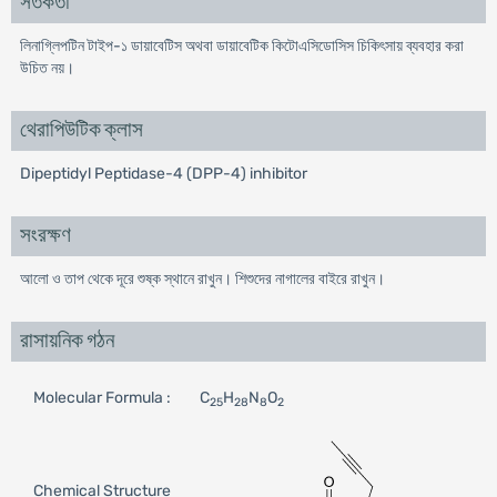
সতর্কতা
লিনাগ্লিপটিন টাইপ-১ ডায়াবেটিস অথবা ডায়াবেটিক কিটোএসিডোসিস চিকিৎসায় ব্যবহার করা
উচিত নয়।
থেরাপিউটিক ক্লাস
Dipeptidyl Peptidase-4 (DPP-4) inhibitor
সংরক্ষণ
আলো ও তাপ থেকে দূরে শুষ্ক স্থানে রাখুন। শিশুদের নাগালের বাইরে রাখুন।
রাসায়নিক গঠন
Molecular Formula :
C
H
N
O
25
28
8
2
Chemical Structure