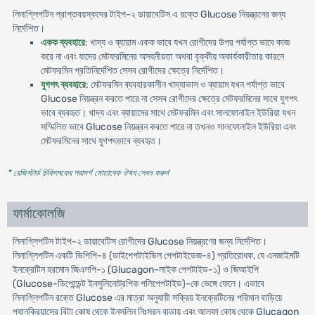
লিনাগ্লিপটিন প্রাপ্তবয়স্কদের টাইপ-২ ডায়াবেটিস এ রক্তে Glucose নিয়ন্ত্রনের জন্য
নির্দেশিত।
একক ব্যবহারে
: খাদ্য ও ব্যায়াম একক ভাবে যখন রোগীদের উপর পর্যাপ্ত ভাবে কাজ
করে না এবং যাদের মেটফরমিনের অসহনীয়তা অথবা বৃক্কীয় অকার্যকারীতার কারনে
মেটফরমিন প্রতিনির্দেশিত সেসব রোগীদের ক্ষেত্রে নির্দেশিত।
যুগপৎ ব্যবহারে
: মেটফরমিন ব্যবহারকালীন খাদ্যাভাস ও ব্যায়াম যখন পর্যাপ্ত ভাবে
Glucose নিয়ন্ত্রন করতে পারে না সেসব রোগীদের ক্ষেত্রে মেটফরমিনের সাথে যুগপৎ
ভাবে ব্যবহৃত। খাদ্য এবং ব্যায়ামের সাথে মেটফরমিন এবং সালফোনাইল ইউরিয়া যখন
সম্মিলিত ভাবে Glucose নিয়ন্ত্রন করতে পারে না তখনও সালফোনাইল ইউরিয়া এবং
মেটফরমিনের সাথে যুগপৎভাবে ব্যবহৃত।
* রেজিস্টার্ড চিকিৎসকের পরামর্শ মোতাবেক ঔষধ সেবন করুন
'
ফার্মাকোলজি
লিনাগ্লিপটিন টাইপ-২ ডায়াবেটিস রোগীদের Glucose নিয়ন্ত্রণের জন্য নির্দেশিত।
লিনাগ্লিপটিন একটি ডিপিপি-৪ (ডাইপেপটাইডিল পেপটাইডেজ-৪) প্রতিরোধক, যে এনজাইমটি
ইনক্রেটিন হরমোন জিএলপি-১ (Glucagon-লাইক পেপটাইড-১) ও জিআইপি
(Glucose-ডিপেন্ডেন্ট ইনসুলিনোট্রপিক পলিপেপটাইড)-কে ভেঙ্গে ফেলে। এভাবে
লিনাগ্লিপটিন রক্তে Glucose এর মাত্রা অনুযায়ী সক্রিয় ইনক্রেটিনের পরিমান বাড়িয়ে
প্যানক্রিয়াসের বিটা কোষ থেকে ইনসুলিন নিঃসরন বাড়ায় এবং আলফা কোষ থেকে Glucagon