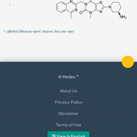
:
* রেজিস্টার্ড চিকিৎসকের পরামর্শ মোতাবেক ঔষধ সেবন করুন
'
↑
© Medex ™
About Us
Privacy Policy
Disclaimer
Terms of Use
Mobile App
View In English