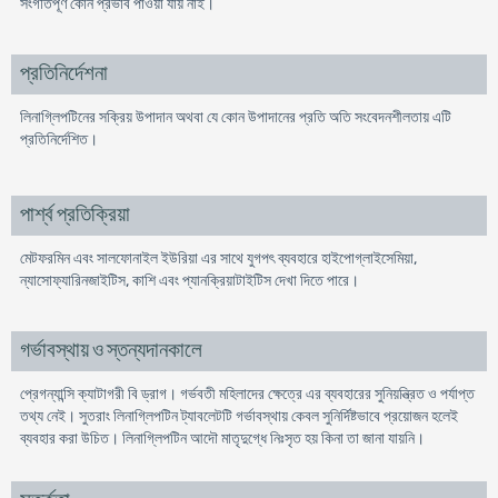
সংগতিপূর্ণ কোন প্রভাব পাওয়া যায় নাই।
প্রতিনির্দেশনা
লিনাগ্লিপটিনের সক্রিয় উপাদান অথবা যে কোন উপাদানের প্রতি অতি সংবেদনশীলতায় এটি
প্রতিনির্দেশিত।
পার্শ্ব প্রতিক্রিয়া
মেটফরমিন এবং সালফোনাইল ইউরিয়া এর সাথে যুগপৎ ব্যবহারে হাইপোগ্লাইসেমিয়া,
ন্যাসোফ্যারিনজাইটিস, কাশি এবং প্যানক্রিয়াটাইটিস দেখা দিতে পারে।
গর্ভাবস্থায় ও স্তন্যদানকালে
প্রেগন্যান্সি ক্যাটাগরী বি ড্রাগ। গর্ভবতী মহিলাদের ক্ষেত্রে এর ব্যবহারের সুনিয়ন্ত্রিত ও পর্যাপ্ত
তথ্য নেই। সুতরাং লিনাগ্লিপটিন ট্যাবলেটটি গর্ভাবস্থায় কেবল সুনির্দিষ্টভাবে প্রয়োজন হলেই
ব্যবহার করা উচিত। লিনাগ্লিপটিন আদৌ মাতৃদুগ্ধে নিঃসৃত হয় কিনা তা জানা যায়নি।