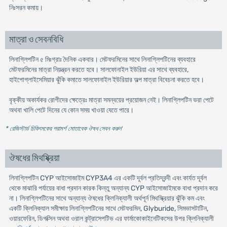
নিঃসরন কমায়।
মাত্রা ও সেবনবিধি
লিনাগ্লিপটিন ৫ মিঃগ্রাঃ দৈনিক একবার। মেটফরমিনের সাথে লিনাগ্লিপটিনের ব্যবহারে
মেটফরমিনের মাত্রা নিয়ন্ত্রন করতে হবে। সালফোনাইল ইউরিয়া এর সাথে ব্যবহারে,
হাইপোগ্লাইসেমিয়ার ঝুঁকি কমাতে সালফোনাইল ইউরিয়ার অল্প মাত্রা বিবেচনা করতে হবে।
বৃক্কীয় অকার্যকর রোগীদের ক্ষেত্রেঃ মাত্রা সমন্বয়ের প্রয়োজন নেই। লিনাগ্লিপটিন ভরা পেটে
অথবা খালি পেটে দিনের যে কোন সময় খাওয়া যেতে পারে।
* রেজিস্টার্ড চিকিৎসকের পরামর্শ মোতাবেক ঔষধ সেবন করুন
'
ঔষধের মিথষ্ক্রিয়া
লিনাগ্লিপটিন CYP আইসোজাইম CYP3A4 এর একটি দূর্বল প্রতিদ্বন্দী এবং কার্যত দূর্বল
থেকে মাঝারি পর্যায়ের বাধা প্রদান কারক কিন্তু অন্যান্য CYP আইসোজাইমকে বাধা প্রদান করে
না। লিনাগ্লিপটিনের সাথে অন্যান্য ঔষধের ক্লিনিক্যালী অর্থপূর্ন মিথস্ক্রিয়ার ঝুঁকি কম এবং
একটি ক্লিনিক্যাল সমীক্ষায় লিনাগ্লিপটিনের সাথে মেটফরমিন, Glyburide, সিমভাসটাটিন,
ওয়ারফেরিন, ডিগক্সিন অথবা ওরাল কন্ট্রাসেপটিভ এর ফার্মাকোকাইনেটিকসের উপর ক্লিনিক্যালী