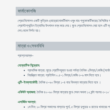
ফার্মাকোলজি
প্রেডনিসোলন একটি কৃত্রিম এ্যাড্রোনোকর্টিকাল ওষুধ যার গ্লুকোকর্টিকয়েড় বৈশিষ
প্রোস্টাগ্লান্ডিন ইত্যাদির উৎপাদন বন্ধ করে দেয়। মুখে প্রেডনিসোলন নেয়া হলে এটি
দেহ থেকে নির্গত হয়।
মাত্রা ও সেবনবিধি
প্রাপ্তবয়স্ক-
নেফ্রোটিক সিন্ড্রোম
:
প্রাথমিক মাত্রা: মূত্র প্রোটিনযুক্ত হওয়া পর্যন্ত দৈনিক ২মিগ্রা/কেজি (সর্
নিয়ন্ত্রিত মাত্রা: প্রতিদিন ০.৫-১ মিগ্রা/কেজি ৩-৬ মাস দিতে হবে।
এন্টি-ইনফ্লামেটরী
: দৈনিক ৫-৬০ মিগ্রা ১-৪ বার বিভক্ত মাত্রায় দিতে হবে ।
একিউট অ্যাজমা
: দৈনিক ৪০-৬০ মিগ্রা মাত্রায় মুখে সেবন অথবা ১২ ঘন্টা পরপর ৩-১০
এলার্জিক অবস্থা
:
১ম দিন: ১০ মিগ্রা সকালের নাস্তার পূর্বে, ৫ মিগ্রা দুপুরের ও রাতের খাবারে