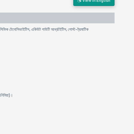
View In English
পেসিফিক টেনোসিভাইটিস, একিউট গাউটি আর্থ্রাইটিস, পোস্ট-ট্রমাটিক
নিমিয়া)।