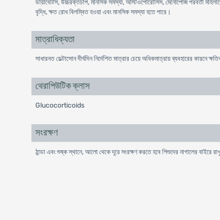
ডায়াবেটিস, উচ্চরক্তচাপ, মানসিক সমস্যা, অস্টিওপোরোসিস, মেনোপোজ পরবর্তী মহিলাদে
বৃদ্ধি, ক্ষত রোধ বিলম্বিত হওয়া এবং মানসিক সমস্যা হতে পারে।
মাত্রাধিক্যতা
সাধারনত ডেল্টাসোন দীর্ঘদিন নির্দেশিত মাত্রার চেয়ে অধিকমাত্রায় ব্যবহারের কারনে ক
থেরাপিউটিক ক্লাস
Glucocorticoids
সংরক্ষণ
ঠান্ডা এবং শুষ্ক স্থানে, আলো থেকে দূরে সংরক্ষণ করতে হবে শিশুদের নাগালের বাইরে রা