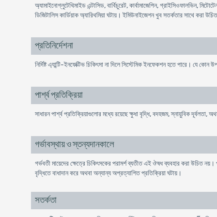
অ্যামাইনোগ্লুটেথিমাইড এন্টাসিড, বার্বিচুরেট, কার্বামাজেপিন, গ্রাইসিওফালভিন, মিটোট
ডিজিটালিস কার্ডিয়াক অ্যারিথমিয়া ঘটায়। ইমিউনাইজেশন খুব সতর্কতার সাথে করা উচ
প্রতিনির্দেশনা
নির্দিষ্ট এ্যান্টি-ইনফেক্টিভ চিকিৎসা না দিলে সিস্টেমিক ইনফেকশন হতে পারে। যে কোন
পার্শ্ব প্রতিক্রিয়া
সাধারন পার্শ্ব প্রতিক্রিয়াগুলোর মধ্যে রয়েছে ক্ষুধা বৃদ্ধি, বদহজম, স্নায়ুবিক দূর্বল
গর্ভাবস্থায় ও স্তন্যদানকালে
গর্ভবতী মায়েদের ক্ষেত্রে চিকিৎসকের পরামর্শ ব্যতীত এই ঔষধ ব্যবহার করা উচিত নয়। 
বৃদ্ধিতে বাধাদান করে অথবা অন্যান্য অপ্রত্যাশিত প্রতিক্রিয়া ঘটায়।
সতর্কতা