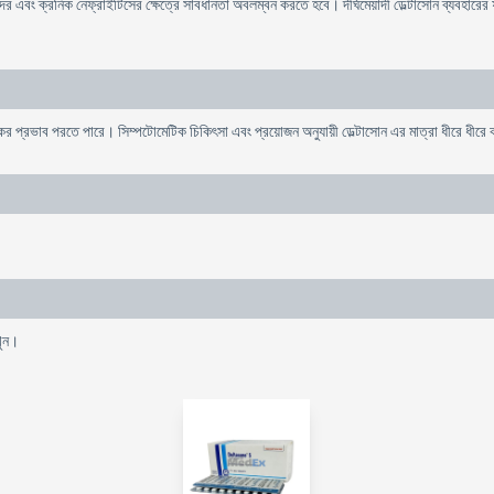
র এবং ক্রনিক নেফ্রাইটিসের ক্ষেত্রে সাবধানতা অবলম্বন করতে হবে। দীর্ঘমেয়াদী ডেল্টাসোন ব্যবহারের
্ষতিকর প্রভাব পরতে পারে। সিম্পটোমেটিক চিকিৎসা এবং প্রয়োজন অনুযায়ী ডেল্টাসোন এর মাত্রা ধীরে ধীরে
খুন।