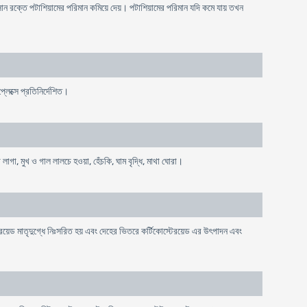
সোন রক্তে পটাশিয়ামের পরিমান কমিয়ে দেয়। পটাশিয়ামের পরিমান যদি কমে যায় তখন
লেক্সে প্রতিনির্দেশিত।
া লাগা, মুখ ও গাল লালচে হওয়া, হেঁচকি, ঘাম বৃদ্ধি, মাথা ঘোরা।
েরয়েড মাতৃদুগ্ধে নিঃসরিত হয় এবং দেহের ভিতরে কর্টিকোস্টেরয়েড এর উৎপাদন এবং