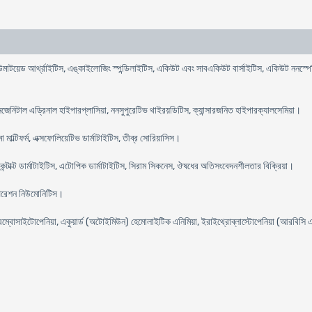
 রিউমাটয়েড আর্থ্রাইটিস, এঙ্কাইলোজিং স্পন্ডিলাইটিস, একিউট এবং সাবএকিউট বার্সাইটিস, একিউট ননস্
কনজেনিটাল এড্রিনাল হাইপারপ্লাসিয়া, ননসুপুরেটিভ থাইরয়ডিটিস, ক্যান্সারজনিত হাইপারক্যালসেমিয়া।
া মাল্টিফর্ম, এক্সফোলিয়েটিভ ডার্মাটাইটিস, তীব্র সোরিয়াসিস।
 কন্টাক্ট ডার্মাটাইটিস, এটোপিক ডার্মাটাইটিস, সিরাম সিকনেস, ঔষধের অতিসংবেদনশীলতার বিক্রিয়া।
পিরেশন নিউমোনিটিস।
ম্বোসাইটোপেনিয়া, একুয়ার্ড (অটোইমিউন) হেমোলাইটিক এনিমিয়া, ইরাইথ্রোব্লাস্টোপেনিয়া (আরবিসি এ
।