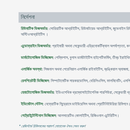
নির্দেশনা
রিউমাটিক ডিজঅর্ডার
: সোরিয়াটিক আর্থ্রাইটিস, রিউমাটয়েড আর্থ্রাইটিস, জুভেনাইল
অস্টিওআর্থ্রাইটিস ।
এন্ডোক্রাইন ডিজঅর্ডার
: প্রাইমারী অথবা সেকেন্ডারী এড্রিনোকর্টিক্যাল অপর্যাপ্ততা, 
ডার্মাটোলোজিক ডিজিজেস
: পেম্ফিগাস, বুলাস ডার্মাটাইটিস হাইপেটিফর্মিস, তীব্র ইরাইথিম
এলার্জিক অবস্থা
: সিজনাল অথবা পেরেনিয়াল এলার্জিক রাইনাইটিস, ব্রঙ্কিয়াল অ্যাজমা,
রেসপিরেটরী ডিজিজেস
: সিম্পটোমেটিক সারকয়ডোসিস, বেরিলিওসিস, ফালমিনেটিং, এস
হেমাটোলোজিক ডিজঅর্ডার
: ইডিওপেথিক থ্রম্বোসাইটোপেনিক পারপিউরা, সেকেন্ডারী থ্র
ইডিমেটাস স্টেটস
: নেফ্রোটিক সিন্ড্রোমে ডাইউরেসিস অথবা প্রোটিনিইউরিয়া রিমিশনে
গেট্রোইন্টেস্টিনাল ডিজিজেস
: আলসারেটিভ কোলাইটিস, রিজিওনাল এন্টেরিটিস।
* রেজিস্টার্ড চিকিৎসকের পরামর্শ মোতাবেক ঔষধ সেবন করুন
'