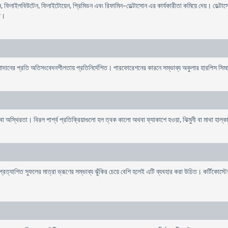
েন, ফিনাইলবিউটেন, ফিনাইটোয়েন, প্রিমিডন এবং রিফামিন-ডেল্টাসোন এর কার্যকারীতা কমিয়ে দেয়। ডেল্টা
িত।
 উপাদানের প্রতি অতিসংবেদনশীলতায় প্রতিনির্দেশিত। পারফোরেশনের কারনে সম্ভাব্য অকুলার হারপিস সিমপ্
তা, অথবা অস্থিরতা। বিরল পার্শ্ব প্রতিক্রিয়াগুলো হল ত্বক কালো অথবা ফ্যাকাশে হওয়া, ঝিমুনী বা মাথা হাল্ক
প্রত্যাশিত সুফলের মাত্রা ভ্রূণের সম্ভাব্য ঝুঁকির চেয়ে বেশি হলেই এটি ব্যবহার করা উচিত। কর্টিকোস্ট