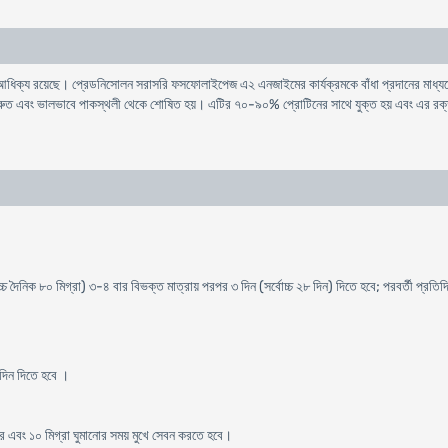
্টোর আধিক্য রয়েছে। প্রেডনিসোলন সরাসরি ফসফোলাইপেজ এ২ এনজাইমের কার্যক্রমকে বাঁধা প্রদানের ম
 দ্রুত এবং ভালভাবে পাকস্থলী থেকে শোষিত হয়। এটির ৭০-৯০% প্রোটিনের সাথে যুক্ত হয় এবং এর রক্তরস 
বোচ্চ দৈনিক ৮০ মিগ্রা) ৩-৪ বার বিভক্ত মাত্রায় পরপর ৩ দিন (সর্বোচ্চ ২৮ দিন) দিতে হবে; পরবর্তী প্রতি
 দিন দিতে হবে ।
র পর এবং ১০ মিগ্রা ঘুমানোর সময় মুখে সেবন করতে হবে।