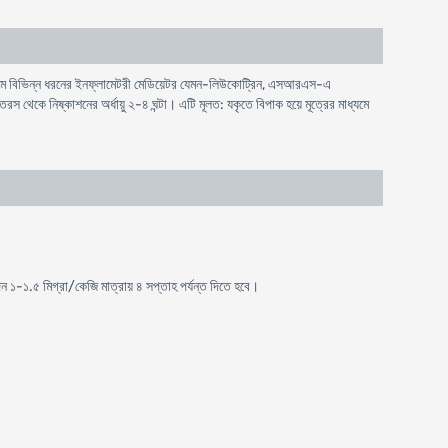
াধ্যমে বিভিন্ন ধরনের ইনফ্লামেটরী মেডিয়েটর যেমন-লিউকোট্রিন, এসআরএস-এ
থেকে নিষ্কাশনের অর্ধায়ু ২-৪ ঘন্টা। এটি মূলত: যকৃতে বিপাক হয়ে মূত্রের মাধ্যমে
দিন ১-১.৫ মিগ্রা/কেজি মাত্রায় ৪ সপ্তাহ পর্যন্ত দিতে হবে।