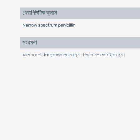
থেরাপিউটিক ক্লাস
Narrow spectrum penicillin
সংরক্ষণ
আলো ও তাপ থেকে দূরে শুষ্ক স্থানে রাখুন। শিশুদের নাগালের বাইরে রাখুন।