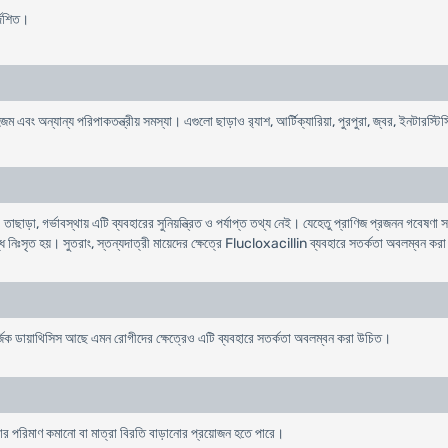
্দেশিত।
দহজম এবং অন্যান্য পরিপাকতন্ত্রীয় সমস্যা। এগুলো ছাড়াও র‌্যাশ, আর্টিক্যারিয়া, পুরপুরা, জ্বর, ইনটারস্
াড়া, গর্ভাবস্থায় এটি ব্যবহারের সুনিয়ন্ত্রিত ও পর্যাপ্ত তথ্য নেই। যেহেতু প্রাণিজ প্রজনন গবেষণা সর্ব
ে নিঃসৃত হয়। সুতরাং, স্তন্যদাত্রী মায়েদের ক্ষেত্রে Flucloxacillin ব্যবহারে সতর্কতা অবলম্বন কর
্জিক ডায়াথিসিস আছে এমন রোগীদের ক্ষেত্রেও এটি ব্যবহারে সতর্কতা অবলম্বন করা উচিত।
ত্রার পরিমাণ কমানো বা মাত্রা বিরতি বাড়ানোর প্রয়োজন হতে পারে।