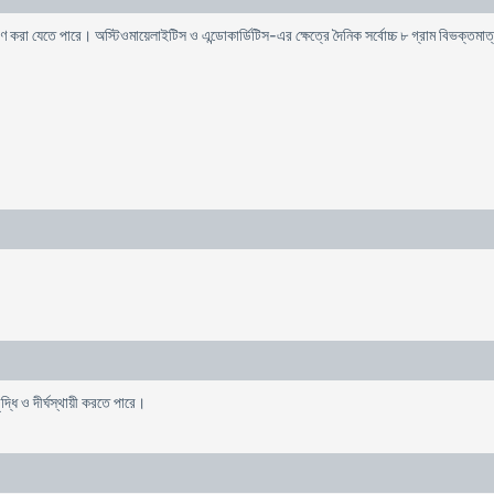
গুণ করা যেতে পারে। অস্টিওমায়েলাইটিস ও এন্ডোকার্ডিটিস-এর ক্ষেত্রে দৈনিক সর্বোচ্চ ৮ গ্রাম বিভক্তমা
ৃদ্ধি ও দীর্ঘস্থায়ী করতে পারে।