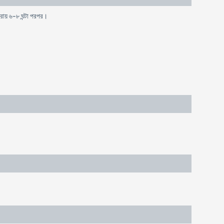
ত্রায় ৬-৮ ঘন্টা পরপর।