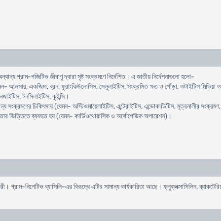
্যান্য গ্রাম-পজিটিভ জীবাণু দ্বারা সৃষ্ট সংক্রমণে নির্দেশিত। এ জাতীয় নির্দেশনাগুলো হলো-
েমন- আলসার, একজিমা, ব্রন, ফুরাংকিউলোসিস, সেলুলাইটিস, সংক্রমিত ক্ষত ও পোঁড়া, ওটাইটিস মিডিয়া ও 
িনজাইটিস, টনসিলাইটিস, কুইন্সি।
ন্য সংক্রমণের চিকিৎসায় (যেমন- অস্টিওমায়েলাইটিস, এন্টেরাইটিস, এন্ডোকার্ডিটিস, মূত্রনালীর সংক্রম
ক্ত তার ভিত্তিতে ব্যবহৃত হয় (যেমন- কার্ডিওথোরাসিক ও অর্থোপেডিক অপারেশন)।
যকরী। গ্রাম-নিগেটিভ ব্যাসিলি-এর বিরূদ্ধে এটির সামান্য কার্যকারিতা আছে। ফ্লুক্লক্সাসিলিন, ব্যাকট