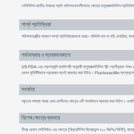
পেনিসিলিন জাতীয় ঔষধের প্রতি অতিসংবেদনশীলতার ক্ষেত্রে ফ্লুক্লক্সাসিলিন প্রতিনির
পার্শ্ব প্রতিক্রিয়া
পরিপাকতন্ত্রীর সাধারণ পার্শ্ব প্রতিক্রিয়াগুলো হচ্ছে- বমিবমি ভাব বা বমি, ডায়রিয়া, ব
গর্ভাবস্থায় ও স্তন্যদানকালে
US FDA-এর প্রেগন্যান্সি ক্যাটাগরী অনুযায়ী ফ্লুক্লক্সাসিলিন 'B' শ্রেণীভূক্ত ঔষধ। তাছ
কেবল সুনির্দিষ্টভাবে প্রয়োজন হলেই ব্যবহার করা উচিত। Flucloxacillin স্তন্যদুগ্ধ
সতর্কতা
যকৃতের সমস্যা আছে এমন রোগীদের ক্ষেত্রে এটি সতর্কভাবে ব্যবহার করা উচিত। এলার
বিশেষ ক্ষেত্রে ব্যবহার
তীব্র রেনাল ফেইলিউর-এর ক্ষেত্রে (ক্রিয়েটিনিন ক্লিয়ারেন্স <১০ মিঃলিঃ/মিনিট), মা