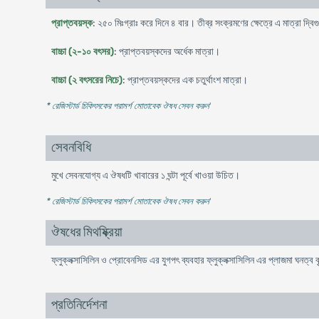
প্রাপ্তবয়স্ক
: ২৫০ মিঃগ্রাঃ করে দিনে ৪ বার। তীব্র সংক্রমণের ক্ষেত্রে এ মাত্রা দ্বি
বাচ্চা (২-১০ বৎসর)
: প্রাপ্তবয়স্কদের অর্ধেক মাত্রা।
বাচ্চা (২ বৎসরের নিচে)
: প্রাপ্তবয়স্কদের এক চতুর্থাংশ মাত্রা।
* রেজিস্টার্ড চিকিৎসকের পরামর্শ মোতাবেক ঔষধ সেবন করুন
'
সেবনবিধি
মুখে সেবনযোগ্য এ ঔষধটি খাবারের ১ ঘন্টা পূর্বে খাওয়া উচিত।
* রেজিস্টার্ড চিকিৎসকের পরামর্শ মোতাবেক ঔষধ সেবন করুন
'
ঔষধের মিথষ্ক্রিয়া
ফ্লুক্লক্সাসিলিন ও প্রোবেনসিড এর যুগপৎ ব্যবহার ফ্লুক্লক্সাসিলিন এর প্লাজমা ঘনত্ব ব
প্রতিনির্দেশনা