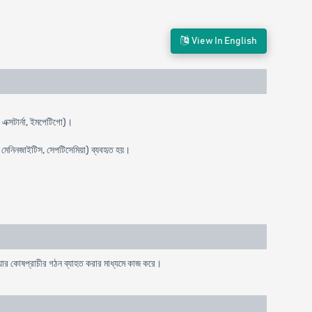
View In English
এক্সটার্না, ইমপেটিগো)।
ণ, মেনিনজাইটিস, সেপটিসেমিয়া) ব্যবহৃত হয়।
েরিয়ার কোষপ্রাচীর গঠন ব্যাহত করার মাধ্যমে কাজ করে।