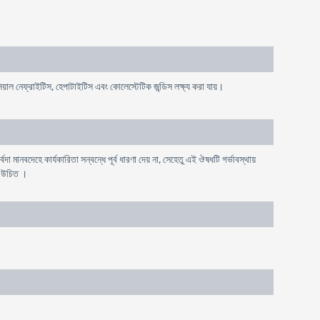
টিসিয়াল নেফ্রাইটিস, হেপাটাইটিস এবং কোলেস্টেটিক জন্ডিস লক্ষ্য করা যায়।
দা মানবদেহে কার্যকারিতা সন্বন্ধে পূর্ব ধারণা দেয় না, সেহেতু এই ঔষধটি গর্ভাবস্থায়
া উচিত ।