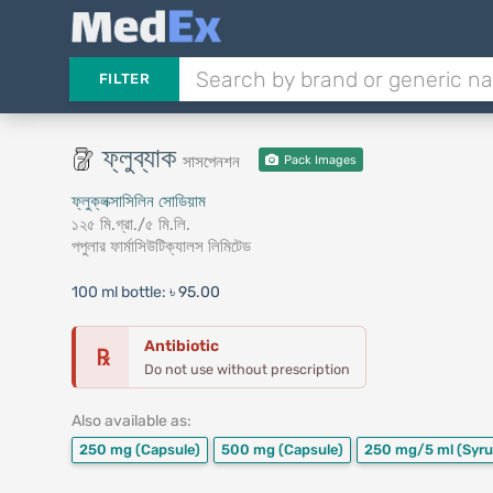
FILTER
ফ্লুব্যাক
সাসপেনশন
Pack Images
ফ্লুক্লক্সাসিলিন সোডিয়াম
১২৫ মি.গ্রা./৫ মি.লি.
পপুলার ফার্মাসিউটিক্যালস লিমিটেড
100 ml bottle:
৳ 95.00
Antibiotic
℞
Do not use without prescription
Also available as:
250 mg
(Capsule)
500 mg
(Capsule)
250 mg/5 ml
(Syru