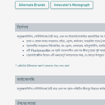
Alternate Brands
Innovator's Monograph
নির্দেশনা
ফ্লুক্লক্সাসিলিন, পেনিসিলিনেজ তৈরী করে, এমন সব স্ট্যাফাইলোকক্কি ব্যাকটেরিয়া সহ অন
ত্বক ও কোমল কলার সংক্রমণঃ ফোঁড়া, এব্সেস, কার্বাংকল, সংক্রমিত ত্বক (য
শ্বাসনালীর সংক্রমণঃ নিউমোনিয়া, লাং এব্সেস, এমপায়েমা, সাইনুসাইটিস, ফ্যার
এটি Flucloxacillin এর প্রতি সংবেদনশীল এমন সব জীবাণু দ্বারা সৃষ্ট অন্যা
প্রোফাইলেক্টিক হিসেবে এটি গুরুত্বপূর্ণ অপারেশনের সময়, যে ক্ষেত্রে উপযু
* রেজিস্টার্ড চিকিৎসকের পরামর্শ মোতাবেক ঔষধ সেবন করুন
'
ফার্মাকোলজি
ফ্লুক্লক্সাসিলিন পেনিসিলিনেজ তৈরী করে এমন সব গ্রাম-পজিটিভ জীবাণুর বিরূদ্ধে কার্
ঔষধের মাত্রা