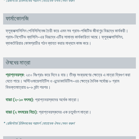
* রেজিস্টার্ড চিকিৎসকের পরামর্শ মোতাবেক ঔষধ সেবন করুন
'
ফার্মাকোলজি
ফ্লুক্লক্সাসিলিন পেনিসিলিনেজ তৈরী করে এমন সব গ্রাম-পজিটিভ জীবাণুর বিরূদ্ধে কার্যকরী।
গ্রাম-নিগেটিভ ব্যাসিলি-এর বিরূদ্ধে এটির সামান্য কার্যকারিতা আছে। ফ্লুক্লক্সাসিলিন,
ব্যাকটেরিয়ার কোষপ্রাচীর গঠন ব্যাহত করার মাধ্যমে কাজ করে।
ঔষধের মাত্রা
প্রাপ্তবয়স্ক
: ২৫০ মিঃগ্রাঃ করে দিনে ৪ বার। তীব্র সংক্রমণের ক্ষেত্রে এ মাত্রা দ্বিগুণ করা
যেতে পারে। অস্টিওমায়েলাইটিস ও এন্ডোকার্ডিটিস-এর ক্ষেত্রে দৈনিক সর্বোচ্চ ৮ গ্রাম
বিভক্তমাত্রায় ৬-৮ ঘন্টা পরপর।
বাচ্চা (২-১০ বৎসর)
: প্রাপ্তবয়স্কদের অর্ধেক মাত্রা।
বাচ্চা (২ বৎসরের নিচে)
: প্রাপ্তবয়স্কদের এক চতুর্থাংশ মাত্রা।
* রেজিস্টার্ড চিকিৎসকের পরামর্শ মোতাবেক ঔষধ সেবন করুন
'