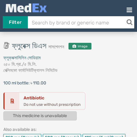
Filter
ফ্লুবেক্স ডিএস
সাসপেনশন
Image
ফ্লুক্লক্সাসিলিন সোডিয়াম
২৫০ মি.গ্রা./৫ মি.লি.
বেক্সিমকো ফার্মাসিউটিক্যালস লিমিটেড
100 ml bottle:
৳ 110.00
Antibiotic
℞
Do not use without prescription
This medicine is unavailable
Also available as: