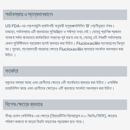
গর্ভাবস্থায় ও স্তন্যদানকালে
US FDA-এর প্রেগন্যান্সি ক্যাটাগরী অনুযায়ী ফ্লুক্লক্সাসিলিন 'B' শ্রেণীভূক্ত ঔষধ।
তাছাড়া, গর্ভাবস্থায় এটি ব্যবহারের সুনিয়ন্ত্রিত ও পর্যাপ্ত তথ্য নেই। যেহেতু প্রাণিজ প্রজনন
গবেষণা সর্বদা মানবদেহে কার্যকারিতা সন্বন্ধে পূর্ব ধারণা দেয় না, সেহেতু এই ঔষধটি গর্ভাবস্থায়
কেবল সুনির্দিষ্টভাবে প্রয়োজন হলেই ব্যবহার করা উচিত। Flucloxacillin স্তন্যদুগ্ধে নিঃসৃত
হয়। সুতরাং, স্তন্যদাত্রী মায়েদের ক্ষেত্রে Flucloxacillin ব্যবহারে সতর্কতা অবলম্বন করা
উচিত ।
সতর্কতা
যকৃতের সমস্যা আছে এমন রোগীদের ক্ষেত্রে এটি সতর্কভাবে ব্যবহার করা উচিত। এলার্জিক
ডায়াথিসিস আছে এমন রোগীদের ক্ষেত্রেও এটি ব্যবহারে সতর্কতা অবলম্বন করা উচিত।
বিশেষ ক্ষেত্রে ব্যবহার
তীব্র রেনাল ফেইলিউর-এর ক্ষেত্রে (ক্রিয়েটিনিন ক্লিয়ারেন্স <১০ মিঃলিঃ/মিনিট), মাত্রার
পরিমাণ কমানো বা মাত্রা বিরতি বাড়ানোর প্রয়োজন হতে পারে।