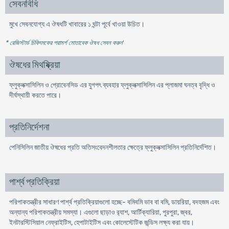
সেবনবিধি
মুখে সেবনযোগ্য এ ঔষধটি খাবারের ১ ঘন্টা পূর্বে খাওয়া উচিত।
* রেজিস্টার্ড চিকিৎসকের পরামর্শ মোতাবেক ঔষধ সেবন করুন
'
ঔষধের মিথষ্ক্রিয়া
ফ্লুক্লক্সাসিলিন ও প্রোবেনসিড এর যুগপৎ ব্যবহার ফ্লুক্লক্সাসিলিন এর প্লাজমা ঘনত্ব বৃদ্ধি ও
দীর্ঘস্থায়ী করতে পারে।
প্রতিনির্দেশনা
পেনিসিলিন জাতীয় ঔষধের প্রতি অতিসংবেদনশীলতার ক্ষেত্রে ফ্লুক্লক্সাসিলিন প্রতিনির্দেশিত।
পার্শ্ব প্রতিক্রিয়া
পরিপাকতন্ত্রীর সাধারণ পার্শ্ব প্রতিক্রিয়াগুলো হচ্ছে- বমিবমি ভাব বা বমি, ডায়রিয়া, বদহজম এবং
অন্যান্য পরিপাকতন্ত্রীয় সমস্যা। এগুলো ছাড়াও র‌্যাশ, আর্টিক্যারিয়া, পুরপুরা, জ্বর,
ইনটারস্টিসিয়াল নেফ্রাইটিস, হেপাটাইটিস এবং কোলেস্টেটিক জন্ডিস লক্ষ্য করা যায়।