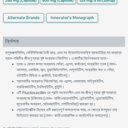
250 mg
(Capsule)
500 mg
(Capsule)
125 mg/5 ml
(Syrup)
Alternate Brands
Innovator's Monograph
নির্দেশনা
ফ্লুক্লক্সাসিলিন, পেনিসিলিনেজ তৈরী করে, এমন সব স্ট্যাফাইলোকক্কি ব্যাকটেরিয়া সহ অন্যান্য
গ্রাম-পজিটিভ জীবাণু দ্বারা সৃষ্ট সংক্রমণে নির্দেশিত। এ জাতীয় নির্দেশনাগুলো হলো-
ত্বক ও কোমল কলার সংক্রমণঃ ফোঁড়া, এব্সেস, কার্বাংকল, সংক্রমিত ত্বক (যেমন-
আলসার, একজিমা, ব্রন, ফুরাংকিউলোসিস, সেলুলাইটিস, সংক্রমিত ক্ষত ও পোঁড়া,
ওটাইটিস মিডিয়া ও এক্সটার্না, ইমপেটিগো)।
শ্বাসনালীর সংক্রমণঃ নিউমোনিয়া, লাং এব্সেস, এমপায়েমা, সাইনুসাইটিস,
ফ্যারিনজাইটিস, টনসিলাইটিস, কুইন্সি।
এটি Flucloxacillin এর প্রতি সংবেদনশীল এমন সব জীবাণু দ্বারা সৃষ্ট অন্যান্য
সংক্রমণের চিকিৎসায় (যেমন- অস্টিওমায়েলাইটিস, এন্টেরাইটিস, এন্ডোকার্ডিটিস,
মূত্রনালীর সংক্রমণ, মেনিনজাইটিস, সেপটিসেমিয়া) ব্যবহৃত হয়।
প্রোফাইলেক্টিক হিসেবে এটি গুরুত্বপূর্ণ অপারেশনের সময়, যে ক্ষেত্রে উপযুক্ত তার
ভিত্তিতে ব্যবহৃত হয় (যেমন- কার্ডিওথোরাসিক ও অর্থোপেডিক অপারেশন)।