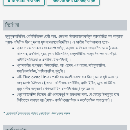
Alternate Brands
Innovator's Monograph
নির্দেশনা
ফ্লুক্লক্সাসিলিন, পেনিসিলিনেজ তৈরী করে, এমন সব স্ট্যাফাইলোকক্কি ব্যাকটেরিয়া সহ অন্যান্য
গ্রাম-পজিটিভ জীবাণু দ্বারা সৃষ্ট সংক্রমণে নির্দেশিত। এ জাতীয় নির্দেশনাগুলো হলো-
ত্বক ও কোমল কলার সংক্রমণঃ ফোঁড়া, এব্সেস, কার্বাংকল, সংক্রমিত ত্বক (যেমন-
আলসার, একজিমা, ব্রন, ফুরাংকিউলোসিস, সেলুলাইটিস, সংক্রমিত ক্ষত ও পোঁড়া,
ওটাইটিস মিডিয়া ও এক্সটার্না, ইমপেটিগো)।
শ্বাসনালীর সংক্রমণঃ নিউমোনিয়া, লাং এব্সেস, এমপায়েমা, সাইনুসাইটিস,
ফ্যারিনজাইটিস, টনসিলাইটিস, কুইন্সি।
এটি Flucloxacillin এর প্রতি সংবেদনশীল এমন সব জীবাণু দ্বারা সৃষ্ট অন্যান্য
সংক্রমণের চিকিৎসায় (যেমন- অস্টিওমায়েলাইটিস, এন্টেরাইটিস, এন্ডোকার্ডিটিস,
মূত্রনালীর সংক্রমণ, মেনিনজাইটিস, সেপটিসেমিয়া) ব্যবহৃত হয়।
প্রোফাইলেক্টিক হিসেবে এটি গুরুত্বপূর্ণ অপারেশনের সময়, যে ক্ষেত্রে উপযুক্ত তার
ভিত্তিতে ব্যবহৃত হয় (যেমন- কার্ডিওথোরাসিক ও অর্থোপেডিক অপারেশন)।
* রেজিস্টার্ড চিকিৎসকের পরামর্শ মোতাবেক ঔষধ সেবন করুন
'