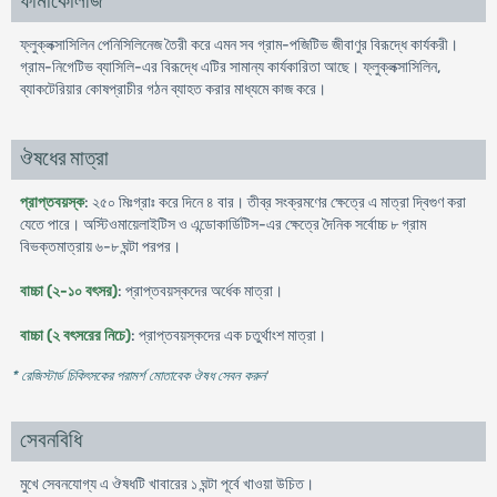
ফার্মাকোলজি
ফ্লুক্লক্সাসিলিন পেনিসিলিনেজ তৈরী করে এমন সব গ্রাম-পজিটিভ জীবাণুর বিরূদ্ধে কার্যকরী।
গ্রাম-নিগেটিভ ব্যাসিলি-এর বিরূদ্ধে এটির সামান্য কার্যকারিতা আছে। ফ্লুক্লক্সাসিলিন,
ব্যাকটেরিয়ার কোষপ্রাচীর গঠন ব্যাহত করার মাধ্যমে কাজ করে।
ঔষধের মাত্রা
প্রাপ্তবয়স্ক
: ২৫০ মিঃগ্রাঃ করে দিনে ৪ বার। তীব্র সংক্রমণের ক্ষেত্রে এ মাত্রা দ্বিগুণ করা
যেতে পারে। অস্টিওমায়েলাইটিস ও এন্ডোকার্ডিটিস-এর ক্ষেত্রে দৈনিক সর্বোচ্চ ৮ গ্রাম
বিভক্তমাত্রায় ৬-৮ ঘন্টা পরপর।
বাচ্চা (২-১০ বৎসর)
: প্রাপ্তবয়স্কদের অর্ধেক মাত্রা।
বাচ্চা (২ বৎসরের নিচে)
: প্রাপ্তবয়স্কদের এক চতুর্থাংশ মাত্রা।
* রেজিস্টার্ড চিকিৎসকের পরামর্শ মোতাবেক ঔষধ সেবন করুন
'
সেবনবিধি
মুখে সেবনযোগ্য এ ঔষধটি খাবারের ১ ঘন্টা পূর্বে খাওয়া উচিত।