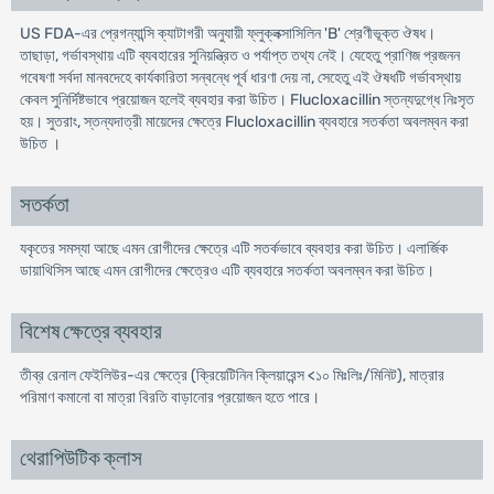
US FDA-এর প্রেগন্যান্সি ক্যাটাগরী অনুযায়ী ফ্লুক্লক্সাসিলিন 'B' শ্রেণীভূক্ত ঔষধ।
তাছাড়া, গর্ভাবস্থায় এটি ব্যবহারের সুনিয়ন্ত্রিত ও পর্যাপ্ত তথ্য নেই। যেহেতু প্রাণিজ প্রজনন
গবেষণা সর্বদা মানবদেহে কার্যকারিতা সন্বন্ধে পূর্ব ধারণা দেয় না, সেহেতু এই ঔষধটি গর্ভাবস্থায়
কেবল সুনির্দিষ্টভাবে প্রয়োজন হলেই ব্যবহার করা উচিত। Flucloxacillin স্তন্যদুগ্ধে নিঃসৃত
হয়। সুতরাং, স্তন্যদাত্রী মায়েদের ক্ষেত্রে Flucloxacillin ব্যবহারে সতর্কতা অবলম্বন করা
উচিত ।
সতর্কতা
যকৃতের সমস্যা আছে এমন রোগীদের ক্ষেত্রে এটি সতর্কভাবে ব্যবহার করা উচিত। এলার্জিক
ডায়াথিসিস আছে এমন রোগীদের ক্ষেত্রেও এটি ব্যবহারে সতর্কতা অবলম্বন করা উচিত।
বিশেষ ক্ষেত্রে ব্যবহার
তীব্র রেনাল ফেইলিউর-এর ক্ষেত্রে (ক্রিয়েটিনিন ক্লিয়ারেন্স <১০ মিঃলিঃ/মিনিট), মাত্রার
পরিমাণ কমানো বা মাত্রা বিরতি বাড়ানোর প্রয়োজন হতে পারে।
থেরাপিউটিক ক্লাস