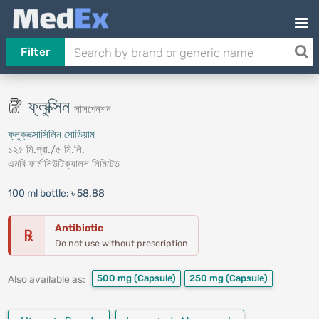
Filter
ফ্লুক্সিন
সাসপেনশন
ফ্লুক্লক্সাসিলিন সোডিয়াম
১২৫ মি.গ্রা./৫ মি.লি.
এমবি ফার্মাসিউটিক্যালস লিমিটেড
100 ml bottle:
৳ 58.88
Antibiotic
℞
Do not use without prescription
500 mg
(Capsule)
250 mg
(Capsule)
Also available as: